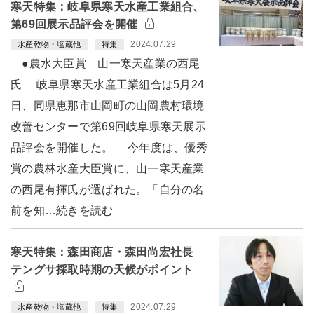
寒天特集：岐阜県寒天水産工業組合、
第69回展示品評会を開催
2024.07.29
水産乾物・塩蔵他
特集
●農水大臣賞 山一寒天産業の西尾
氏 岐阜県寒天水産工業組合は5月24
日、同県恵那市山岡町の山岡農村環境
改善センターで第69回岐阜県寒天展示
品評会を開催した。 今年度は、優秀
賞の農林水産大臣賞に、山一寒天産業
の西尾有揮氏が選ばれた。「自分の名
前を知…続きを読む
寒天特集：森田商店・森田尚宏社長
テングサ採取時期の天候がポイント
2024.07.29
水産乾物・塩蔵他
特集