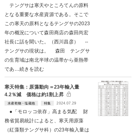
テングサは寒天やところてんの原料
となる重要な水産資源である。そこで
この寒天の原料となるテングサの2023
年の概況について森田商店の森田尚宏
社長に話を聞いた。（西川昌彦） --
テングサの現状は。 森田 テングサ
の生育域は南北半球の温帯から亜熱帯
であ…続きを読む
寒天特集：原藻動向＝23年輸入量
4.2％減 価格は約1割上昇
2024.07.29
水産乾物・塩蔵他
特集
●「モロッコ依存」高まる気配 財
務省貿易統計によると、寒天用原藻
（紅藻類テングサ科）の23年輸入量は