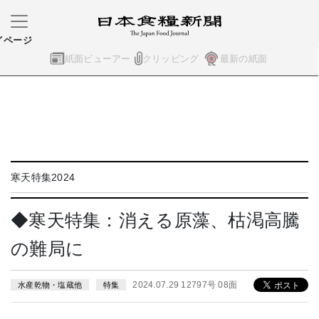
イページ
紙面ビューアー
クリッピング
最新の紙面
寒天特集2024
◆寒天特集：消える原藻、枯渇高騰
の難局に
2024.07.29 12797号 08面
水産乾物・塩蔵他
特集