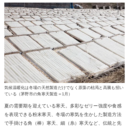
気候温暖化は冬場の天然製造だけでなく原藻の枯渇と高騰も招い
ている（茅野市の角寒天製造＝1月）
夏の需要期を迎えている寒天。多彩なゼリー強度や食感
を表現できる粉末寒天、冬場の寒気を生かした製造方法
で手掛ける角（棒）寒天、細（糸）寒天など、伝統と先