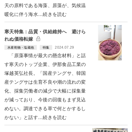
天の原料である海藻、原藻が、気候温
暖化に伴う海水…続きを読む
寒天特集：品質・供給維持へ 避けら
れぬ価格転嫁
2024.07.29
水産乾物・塩蔵他
特集
「原藻事情が最大の懸念材料」と話
す寒天のトップ企業、伊那食品工業の
塚越英弘社長。「国産テングサ、韓国
産テングサは生育不良や潮の流れの変
化、採集労働者の減少で大幅に採集量
が減っており、今後の回復もまず見込
めない。調達できる草で何とかするし
かない」と話す…続きを読む