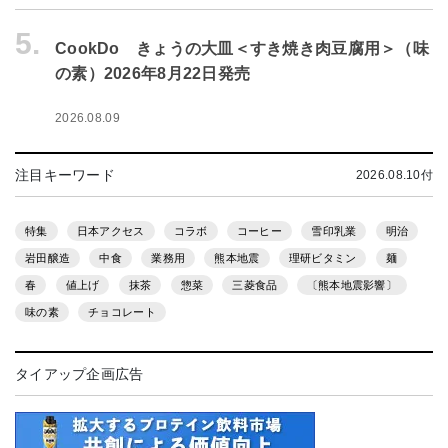
5.
CookDo きょうの大皿＜すき焼き肉豆腐用＞（味
の素）2026年8月22日発売
2026.08.09
注目キーワード
2026.08.10付
特集
日本アクセス
コラボ
コーヒー
雪印乳業
明治
岩田醸造
中食
業務用
熊本地震
理研ビタミン
麺
春
値上げ
抹茶
惣菜
三菱食品
〔熊本地震影響〕
味の素
チョコレート
タイアップ企画広告