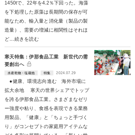
1450tで、22年を4.2％下回った。海藻
を下処理した原藻は長期間の保存が可
能なため、輸入量と消化量（製品の製
造量）、需要の増減に相関性はそれほ
ど…続きを読む
寒天特集：伊那食品工業 新世代の需
要創出へ
2024.07.29
水産乾物・塩蔵他
特集
●健康、環境志向進む 海外市場に
拡大余地 寒天の世界シェアでトップ
を誇る伊那食品工業。さまざまなゼリ
ー強度や粘り、食感を表現できる業務
用製品、「健康」と「ちょっと手づく
り」がコンセプトの家庭用アイテムな