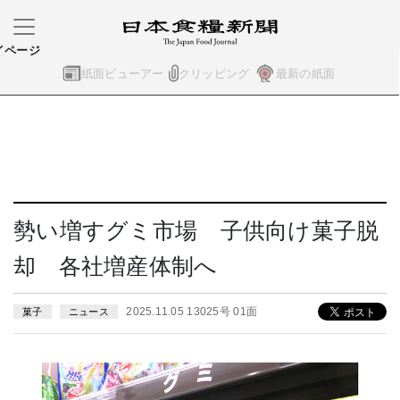
イページ
紙面ビューアー
クリッピング
最新の紙面
勢い増すグミ市場 子供向け菓子脱
却 各社増産体制へ
2025.11.05 13025号 01面
菓子
ニュース