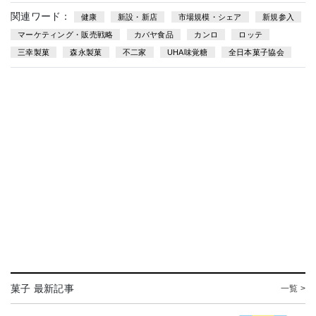
関連ワード：
健康
新設・新店
市場規模・シェア
新規参入
マーケティング・販売戦略
カバヤ食品
カンロ
ロッテ
三幸製菓
森永製菓
不二家
UHA味覚糖
全日本菓子協会
菓子 最新記事
一覧 >