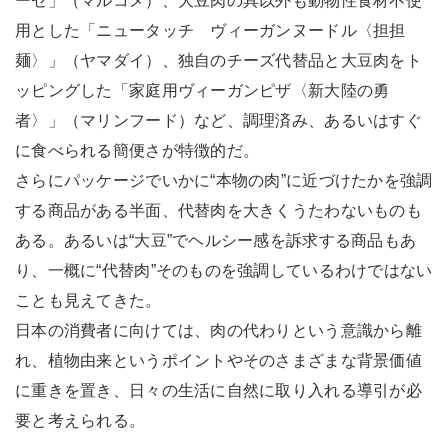
ーゼ」（マルコメ）、大豆肉の具以外も動物性食材不使
用とした「ニュータッチ ヴィーガンヌードル〈担担
麺〉」（ヤマダイ）、独自のチーズ代替品と大豆肉をト
ッピングした「家庭用ヴィーガンピザ〈新大陸の勇
者〉」（マリンフード）など、調理済み、あるいはすぐ
に食べられる簡便さが特徴的だ。
さらにパッケージでいかに“本物の肉”に近づけたかを強調
する商品がある半面、代替肉を大きくうたわないものも
ある。あるいは“大豆”でヘルシー感を訴求する商品もあ
り、一概に“代替肉”そのものを強調しているわけではない
ことも見えてきた。
日本の消費者に向けては、肉の代わりという意識から離
れ、植物由来というポイントやそのさまざまな背景価値
に重きを置き、日々の生活に自然に取り入れる導引が必
要と考えられる。