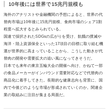
10年後には世界で15兆円規模も
海外のアナリストや金融機関の予想によると、世界の代
替肉市場は10年後に15兆円規模、食肉市場のシェア1割
程度へ拡大するとみられている。
国連で採択されたSDGsの広がりを受け、飢餓の撲滅や
海洋・陸上資源保全といった17項目の目標に取り組む機
運が世界的に高まっていることから、こうした動きが代
替肉の開発や需要拡大の追い風になってきそうだ。
日本でも来年の東京五輪大会の開催へ向け、かねて一部
の食品メーカーがインバウンド需要対応などで代替肉の
商品化に着手してきた。長期的な健康志向も背景に、国
内で今後どのような市場が形成されていくのか。関連企
業の取組みに注目が集まる局面だ。