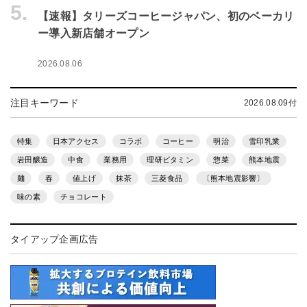
5.
【速報】タリーズコーヒージャパン、初のベーカリ
ー導入新店舗オープン
2026.08.06
注目キーワード
2026.08.09付
特集
日本アクセス
コラボ
コーヒー
明治
雪印乳業
岩田醸造
中食
業務用
理研ビタミン
惣菜
熊本地震
麺
春
値上げ
抹茶
三菱食品
〔熊本地震影響〕
味の素
チョコレート
タイアップ企画広告