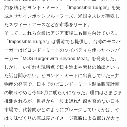
約を結ぶビヨンド・ミート、「Impossible Burger」を完
成させたインポッシブル・フーズ、米国ネスレが買収し
たスウィートアースなどが市場をリード。
そして、これら企業はアジア市場にも目を向けている。
「Impossible Burger」は香港でも提供し、台湾のモスバ
ーガーはビヨンド・ミートのソイパティを使ったハンバ
ーガー「MOS Burger with Beyond Meat」を発売した。
しかし、いずれも現時点で日本進出や素材の輸出といっ
た話は聞かない。ビヨンド・ミートに出資していた三井
物産の発表で、日本でのビヨンド・ミート製品販売計画
の取りやめも今年8月に明らかになった。理由はさまざま
推測されるが、世界から一歩出遅れた感も否めない日本
市場で、代替肉がどのようにブレークしていくかは、や
はり味づくりの完成度とイメージ戦略による部分が大き
い。