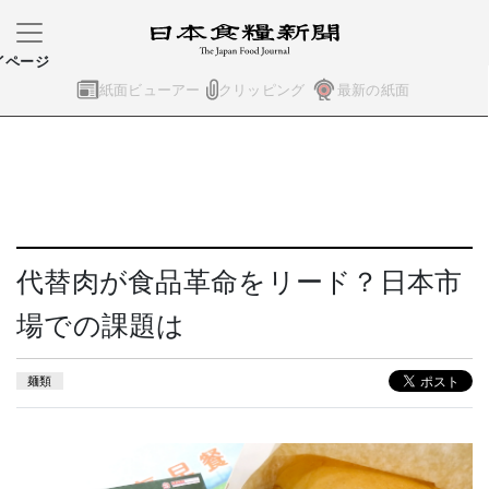
イページ
紙面ビューアー
クリッピング
最新の紙面
代替肉が食品革命をリード？日本市
場での課題は
麺類