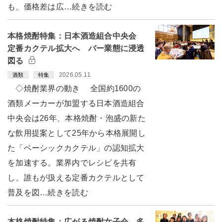
も、価格差は広…続きを読む
本格焼酎特集：日本酒造組合中央会
定番カクテル拡大へ バー業態に浸透
図る
2026.05.11
酒類
特集
◇焼酎業界の動き 全国約1600の
酒類メーカーが加盟する日本酒造組合
中央会は26年、本格焼酎・泡盛の新た
な飲用提案として25年から本格展開し
た「ベーシックカクテル」の認知拡大
を加速する。業界内でレシピを共有
し、誰もが扱える定番カクテルとして
普及を図…続きを読む
本格焼酎特集：広がる焼酎女子会 多