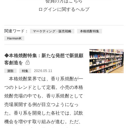
会員の方はこちら
ログインに関するヘルプ
関連ワード：
マーケティング・販売戦略
本格焼酎特集
HarmoniK
◆本格焼酎特集：新たな発想で新規顧
客創造を
2026.05.11
酒類
特集
本格焼酎業界では、香り系焼酎が一
つのトレンドとして定着。小売の本格
焼酎売場の中でも、香り系焼酎として
売場展開する例が目立つようになっ
た。香り系を開発した各社では、試飲
機会を増やす取り組みが進む。ただ、