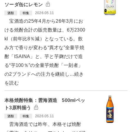
ソーダ缶にレモン
2026.05.11
酒類
特集
宝酒造の25年4月から26年3月にお
ける焼酎合計の販売数量は、6万2300
kl（前年比8％減）となっている。飲
み方で香りが変わる“異才な”全量芋焼
酎「ISAINA」と、芋と芋麹だけで造
る“芋100％”の全量芋焼酎「一刻者」
の2ブランドへの注力を継続し…続き
を読む
本格焼酎特集：雲海酒造 500mlペッ
ト3原料揃う
2026.05.11
酒類
特集
雲海酒造では昨年、本格そば焼酎