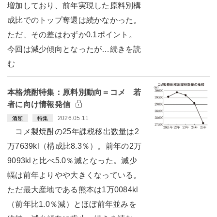
増加しており、前年実現した原料別構
成比でのトップ奪還は続かなかった。
ただ、その差はわずか0.1ポイント。
今回は減少傾向となったが…続きを読
む
本格焼酎特集：原料別動向＝コメ 若
者に向け情報発信
2026.05.11
酒類
特集
コメ製焼酎の25年課税移出数量は2
万7639kl（構成比8.3％）。前年の2万
9093klと比べ5.0％減となった。減少
幅は前年よりやや大きくなっている。
ただ最大産地である熊本は1万0084kl
（前年比1.0％減）とほぼ前年並みを