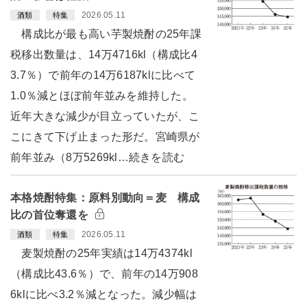
2026.05.11
酒類
特集
構成比が最も高い芋製焼酎の25年課
税移出数量は、14万4716kl（構成比4
3.7％）で前年の14万6187klに比べて
1.0％減とほぼ前年並みを維持した。
近年大きな減少が目立っていたが、こ
こにきて下げ止まった形だ。宮崎県が
前年並み（8万5269kl…続きを読む
本格焼酎特集：原料別動向＝麦 構成
比の首位奪還を
2026.05.11
酒類
特集
麦製焼酎の25年実績は14万4374kl
（構成比43.6％）で、前年の14万908
6klに比べ3.2％減となった。減少幅は