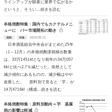
ラインアップが顕著に業界で広がるか
というと、そうい…続きを読む
本格焼酎特集：国内でもカクテルメニ
ューに バー市場開拓の動き
2026.05.11
酒類
特集
日本酒造組合中央会がまとめた25年
（1～12月）の本格焼酎課税移出数量
は、33万1451klとなり前年の34万057
6klと比べ2.7％減だった。依然として
減少傾向にあるものの、減少幅はやや
改善した。 原料別で見ると「芋」が
14万4716kl（構成…続きを読む
本格焼酎特集：原料別動向＝芋 基腐
病の影響は軽減