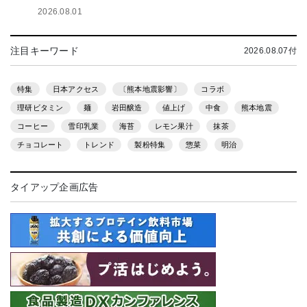
2026.08.01
注目キーワード
2026.08.07付
特集
日本アクセス
〔熊本地震影響〕
コラボ
理研ビタミン
麺
岩田醸造
値上げ
中食
熊本地震
コーヒー
雪印乳業
海苔
レモン果汁
抹茶
チョコレート
トレンド
製粉特集
惣菜
明治
タイアップ企画広告