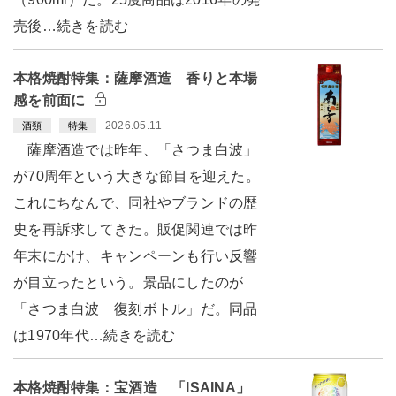
売後…続きを読む
本格焼酎特集：薩摩酒造 香りと本場
感を前面に
2026.05.11
酒類
特集
薩摩酒造では昨年、「さつま白波」
が70周年という大きな節目を迎えた。
これにちなんで、同社やブランドの歴
史を再訴求してきた。販促関連では昨
年末にかけ、キャンペーンも行い反響
が目立ったという。景品にしたのが
「さつま白波 復刻ボトル」だ。同品
は1970年代…続きを読む
本格焼酎特集：宝酒造 「ISAINA」