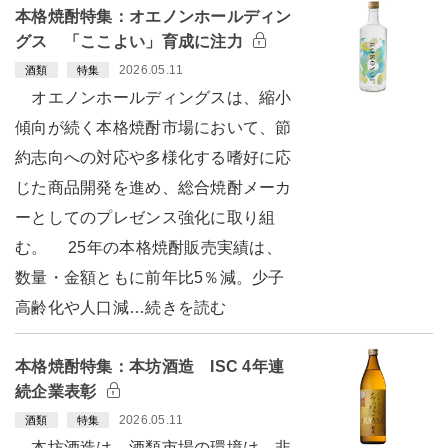
本格焼酎特集：オエノンホールディン
グス 「ここよい」育成に注力
2026.05.11
酒類
特集
オエノンホールディングスは、縮小
傾向が続く本格焼酎市場において、節
約志向への対応や多様化する嗜好に応
じた商品開発を進め、総合焼酎メーカ
ーとしてのプレゼンス強化に取り組
む。 25年の本格焼酎販売実績は、
数量・金額ともに前年比5％減。少子
高齢化や人口減…続きを読む
本格焼酎特集：本坊酒造 ISC 4年連
続企業表彰
2026.05.11
酒類
特集
本坊酒造は、酒類市場の環境は、非