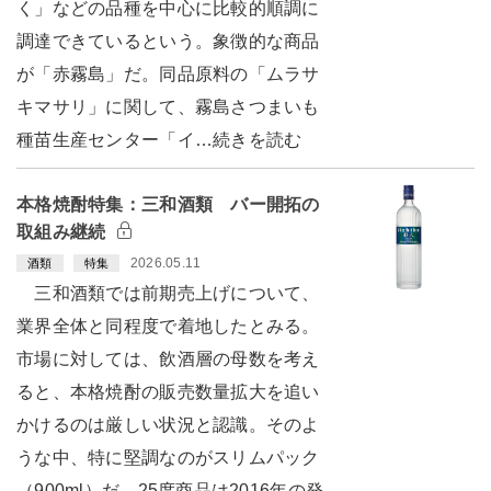
く」などの品種を中心に比較的順調に
調達できているという。象徴的な商品
が「赤霧島」だ。同品原料の「ムラサ
キマサリ」に関して、霧島さつまいも
種苗生産センター「イ…続きを読む
本格焼酎特集：三和酒類 バー開拓の
取組み継続
2026.05.11
酒類
特集
三和酒類では前期売上げについて、
業界全体と同程度で着地したとみる。
市場に対しては、飲酒層の母数を考え
ると、本格焼酎の販売数量拡大を追い
かけるのは厳しい状況と認識。そのよ
うな中、特に堅調なのがスリムパック
（900ml）だ。25度商品は2016年の発