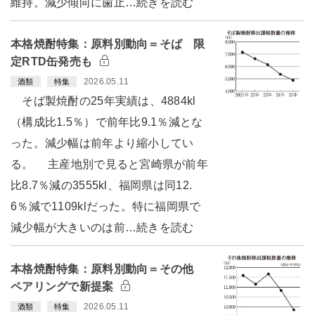
維持。減少傾向に歯止…続きを読む
本格焼酎特集：原料別動向＝そば 限
定RTD缶発売も
2026.05.11
酒類
特集
そば製焼酎の25年実績は、4884kl
（構成比1.5％）で前年比9.1％減とな
った。減少幅は前年より縮小してい
る。 主産地別で見ると宮崎県が前年
比8.7％減の3555kl、福岡県は同12.
6％減で1109klだった。特に福岡県で
減少幅が大きいのは前…続きを読む
本格焼酎特集：原料別動向＝その他
ペアリングで新提案
2026.05.11
酒類
特集