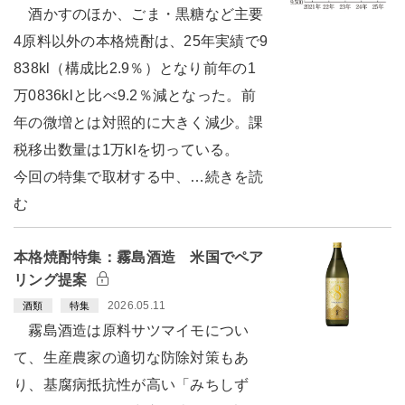
酒かすのほか、ごま・黒糖など主要
4原料以外の本格焼酎は、25年実績で9
838kl（構成比2.9％）となり前年の1
万0836klと比べ9.2％減となった。前
年の微増とは対照的に大きく減少。課
税移出数量は1万klを切っている。
今回の特集で取材する中、…続きを読
む
本格焼酎特集：霧島酒造 米国でペア
リング提案
2026.05.11
酒類
特集
霧島酒造は原料サツマイモについ
て、生産農家の適切な防除対策もあ
り、基腐病抵抗性が高い「みちしず