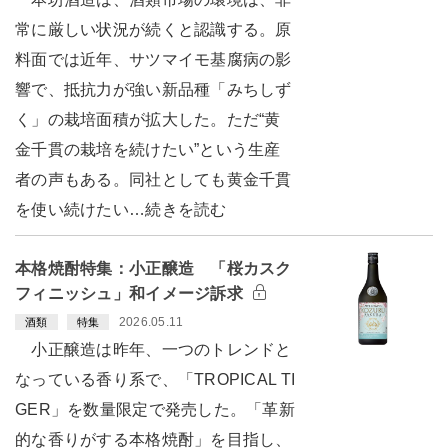
常に厳しい状況が続くと認識する。原
料面では近年、サツマイモ基腐病の影
響で、抵抗力が強い新品種「みちしず
く」の栽培面積が拡大した。ただ“黄
金千貫の栽培を続けたい”という生産
者の声もある。同社としても黄金千貫
を使い続けたい…続きを読む
本格焼酎特集：小正醸造 「桜カスク
フィニッシュ」和イメージ訴求
2026.05.11
酒類
特集
小正醸造は昨年、一つのトレンドと
なっている香り系で、「TROPICAL TI
GER」を数量限定で発売した。「革新
的な香りがする本格焼酎」を目指し、