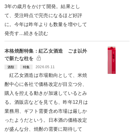
3年の歳月をかけて開発。結果とし
て、受注時点で完売になるほど好評
に。今年は昨年よりも数量を増やして
発売す…続きを読む
本格焼酎特集：紅乙女酒造 ごま以外
で新たな柱を
2026.05.11
酒類
特集
紅乙女酒造は市場動向として、米焼
酎中心に各社で価格改定が目立つ分、
購入を控える動きが加速しているとみ
る。酒販店などを見ても、昨年12月は
業務用、ギフト需要含め市場は厳しか
ったようだという。日本酒の価格改定
が盛んな分、焼酎の需要に期待して