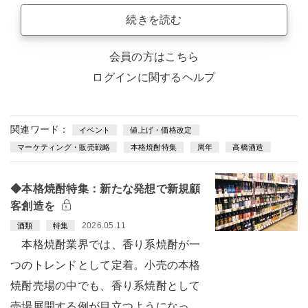
続きを読む
会員の方はこちら
ログインに関するヘルプ
関連ワード：
イベント
値上げ・価格改定
マーケティング・販売戦略
本格焼酎特集
周年
高橋酒造
◆本格焼酎特集：新たな発想で新規顧
客創造を
2026.05.11
酒類
特集
本格焼酎業界では、香り系焼酎が一
つのトレンドとして定着。小売の本格
焼酎売場の中でも、香り系焼酎として
売場展開する例が目立つようになっ