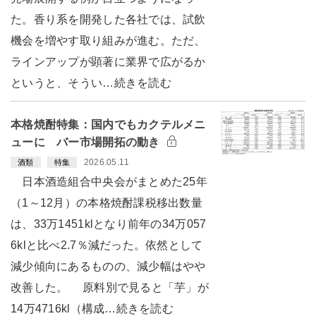
た。香り系を開発した各社では、試飲
機会を増やす取り組みが進む。ただ、
ラインアップが顕著に業界で広がるか
というと、そうい…続きを読む
本格焼酎特集：国内でもカクテルメニ
ューに バー市場開拓の動き
2026.05.11
酒類
特集
日本酒造組合中央会がまとめた25年
（1～12月）の本格焼酎課税移出数量
は、33万1451klとなり前年の34万057
6klと比べ2.7％減だった。依然として
減少傾向にあるものの、減少幅はやや
改善した。 原料別で見ると「芋」が
14万4716kl（構成…続きを読む