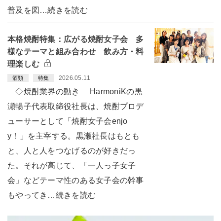
普及を図…続きを読む
本格焼酎特集：広がる焼酎女子会 多
様なテーマと組み合わせ 飲み方・料
理楽しむ
2026.05.11
酒類
特集
◇焼酎業界の動き HarmoniKの黒
瀬暢子代表取締役社長は、焼酎プロデ
ューサーとして「焼酎女子会enjo
y！」を主宰する。黒瀬社長はもとも
と、人と人をつなげるのが好きだっ
た。それが高じて、「一人っ子女子
会」などテーマ性のある女子会の幹事
もやってき…続きを読む