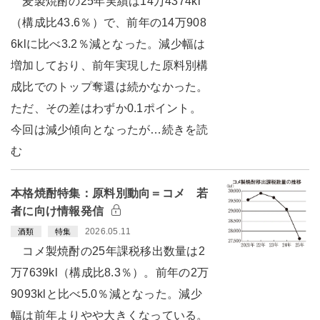
麦製焼酎の25年実績は14万4374kl
（構成比43.6％）で、前年の14万908
6klに比べ3.2％減となった。減少幅は
増加しており、前年実現した原料別構
成比でのトップ奪還は続かなかった。
ただ、その差はわずか0.1ポイント。
今回は減少傾向となったが…続きを読
む
本格焼酎特集：原料別動向＝コメ 若
者に向け情報発信
2026.05.11
酒類
特集
コメ製焼酎の25年課税移出数量は2
万7639kl（構成比8.3％）。前年の2万
9093klと比べ5.0％減となった。減少
幅は前年よりやや大きくなっている。