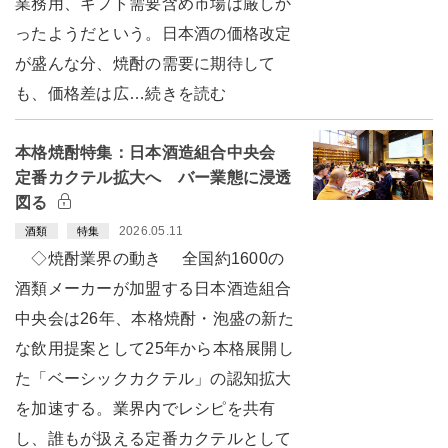
業務用、ギフト需要含め市場は厳しか
ったようだという。日本酒の価格改定
が盛んな分、焼酎の需要に期待して
も、価格差は広…続きを読む
本格焼酎特集：日本酒造組合中央会
定番カクテル拡大へ バー業態に浸透
図る
2026.05.11
酒類
特集
◇焼酎業界の動き 全国約1600の
酒類メーカーが加盟する日本酒造組合
中央会は26年、本格焼酎・泡盛の新た
な飲用提案として25年から本格展開し
た「ベーシックカクテル」の認知拡大
を加速する。業界内でレシピを共有
し、誰もが扱える定番カクテルとして