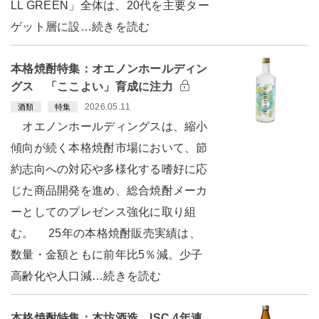
LL GREEN」全体は、20代を主要ター
ゲット層に設…続きを読む
本格焼酎特集：オエノンホールディン
グス 「ここよい」育成に注力
2026.05.11
酒類
特集
オエノンホールディングスは、縮小
傾向が続く本格焼酎市場において、節
約志向への対応や多様化する嗜好に応
じた商品開発を進め、総合焼酎メーカ
ーとしてのプレゼンス強化に取り組
む。 25年の本格焼酎販売実績は、
数量・金額ともに前年比5％減。少子
高齢化や人口減…続きを読む
本格焼酎特集：本坊酒造 ISC 4年連