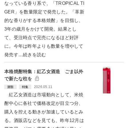
なっている香り系で、「TROPICAL TI
GER」を数量限定で発売した。「革新
的な香りがする本格焼酎」を目指し、
3年の歳月をかけて開発。結果とし
て、受注時点で完売になるほど好評
に。今年は昨年よりも数量を増やして
発売す…続きを読む
本格焼酎特集：紅乙女酒造 ごま以外
で新たな柱を
2026.05.11
酒類
特集
紅乙女酒造は市場動向として、米焼
酎中心に各社で価格改定が目立つ分、
購入を控える動きが加速しているとみ
る。酒販店などを見ても、昨年12月は