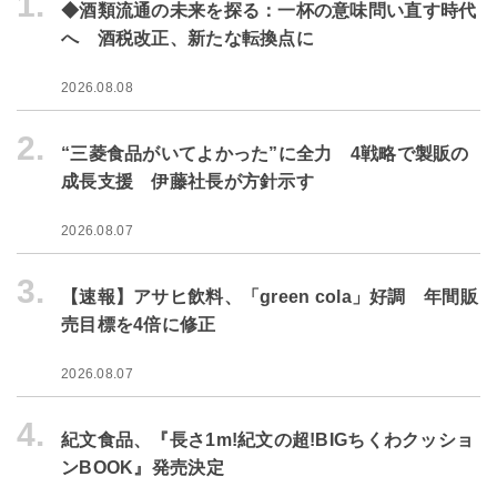
1.
◆酒類流通の未来を探る：一杯の意味問い直す時代
へ 酒税改正、新たな転換点に
2026.08.08
2.
“三菱食品がいてよかった”に全力 4戦略で製販の
成長支援 伊藤社長が方針示す
2026.08.07
3.
【速報】アサヒ飲料、「green cola」好調 年間販
売目標を4倍に修正
2026.08.07
4.
紀文食品、『長さ1m!紀文の超!BIGちくわクッショ
ンBOOK』発売決定