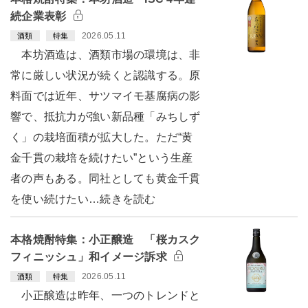
続企業表彰
2026.05.11
酒類
特集
本坊酒造は、酒類市場の環境は、非
常に厳しい状況が続くと認識する。原
料面では近年、サツマイモ基腐病の影
響で、抵抗力が強い新品種「みちしず
く」の栽培面積が拡大した。ただ“黄
金千貫の栽培を続けたい”という生産
者の声もある。同社としても黄金千貫
を使い続けたい…続きを読む
本格焼酎特集：小正醸造 「桜カスク
フィニッシュ」和イメージ訴求
2026.05.11
酒類
特集
小正醸造は昨年、一つのトレンドと