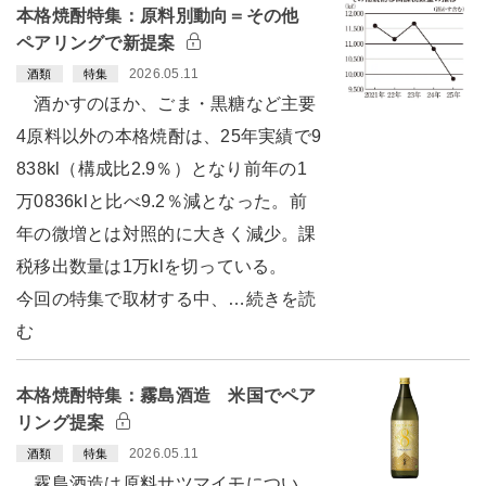
本格焼酎特集：原料別動向＝その他
ペアリングで新提案
2026.05.11
酒類
特集
酒かすのほか、ごま・黒糖など主要
4原料以外の本格焼酎は、25年実績で9
838kl（構成比2.9％）となり前年の1
万0836klと比べ9.2％減となった。前
年の微増とは対照的に大きく減少。課
税移出数量は1万klを切っている。
今回の特集で取材する中、…続きを読
む
本格焼酎特集：霧島酒造 米国でペア
リング提案
2026.05.11
酒類
特集
霧島酒造は原料サツマイモについ