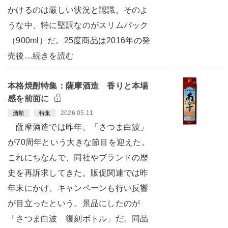
かけるのは厳しい状況と認識。そのよ
うな中、特に堅調なのがスリムパック
（900ml）だ。25度商品は2016年の発
売後…続きを読む
本格焼酎特集：薩摩酒造 香りと本場
感を前面に
2026.05.11
酒類
特集
薩摩酒造では昨年、「さつま白波」
が70周年という大きな節目を迎えた。
これにちなんで、同社やブランドの歴
史を再訴求してきた。販促関連では昨
年末にかけ、キャンペーンも行い反響
が目立ったという。景品にしたのが
「さつま白波 復刻ボトル」だ。同品