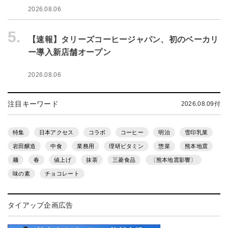
2026.08.06
5.
【速報】タリーズコーヒージャパン、初のベーカリ
ー導入新店舗オープン
2026.08.06
注目キーワード
2026.08.09付
特集
日本アクセス
コラボ
コーヒー
明治
雪印乳業
岩田醸造
中食
業務用
理研ビタミン
惣菜
熊本地震
麺
春
値上げ
抹茶
三菱食品
〔熊本地震影響〕
味の素
チョコレート
タイアップ企画広告