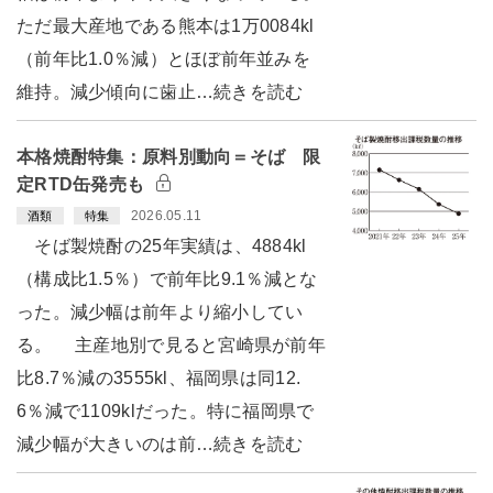
ただ最大産地である熊本は1万0084kl
（前年比1.0％減）とほぼ前年並みを
維持。減少傾向に歯止…続きを読む
本格焼酎特集：原料別動向＝そば 限
定RTD缶発売も
2026.05.11
酒類
特集
そば製焼酎の25年実績は、4884kl
（構成比1.5％）で前年比9.1％減とな
った。減少幅は前年より縮小してい
る。 主産地別で見ると宮崎県が前年
比8.7％減の3555kl、福岡県は同12.
6％減で1109klだった。特に福岡県で
減少幅が大きいのは前…続きを読む