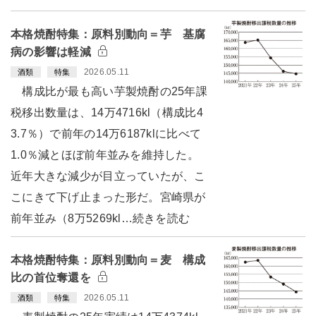
本格焼酎特集：原料別動向＝芋 基腐
病の影響は軽減
2026.05.11
酒類
特集
構成比が最も高い芋製焼酎の25年課
税移出数量は、14万4716kl（構成比4
3.7％）で前年の14万6187klに比べて
1.0％減とほぼ前年並みを維持した。
近年大きな減少が目立っていたが、こ
こにきて下げ止まった形だ。宮崎県が
前年並み（8万5269kl…続きを読む
本格焼酎特集：原料別動向＝麦 構成
比の首位奪還を
2026.05.11
酒類
特集