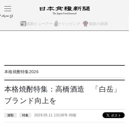
イページ
紙面ビューアー
クリッピング
最新の紙面
本格焼酎特集2026
本格焼酎特集：高橋酒造 「白岳」
ブランド向上を
2026.05.11 13106号 09面
酒類
特集