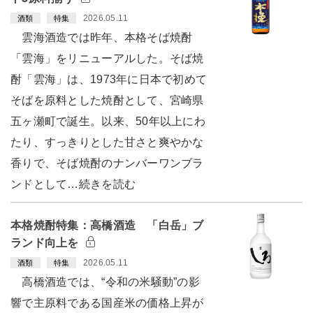
2026.05.11
酒類
特集
雲海酒造では昨年、本格そば焼酎
「雲海」をリニューアルした。そば焼
酎「雲海」は、1973年に日本で初めて
そばを原料とした焼酎として、宮崎県
五ヶ瀬町で誕生。以来、50年以上にわ
たり、すっきりとした甘さと爽やかな
香りで、そば焼酎のナンバーワンブラ
ンドとして…続きを読む
本格焼酎特集：高橋酒造 「白岳」ブ
ランド向上を
2026.05.11
酒類
特集
高橋酒造では、“令和の米騒動”の影
響で主原料である国産米の価格上昇が