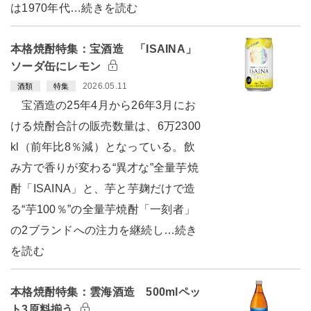
は1970年代…続きを読む
本格焼酎特集：宝酒造 「ISAINA」
ソーダ缶にレモン
2026.05.11
酒類
特集
宝酒造の25年4月から26年3月にお
ける焼酎合計の販売数量は、6万2300
kl（前年比8％減）となっている。飲
み方で香りが変わる“異才な”全量芋焼
酎「ISAINA」と、芋と芋麹だけで造
る“芋100％”の全量芋焼酎「一刻者」
の2ブランドへの注力を継続し…続き
を読む
本格焼酎特集：雲海酒造 500mlペッ
ト3原料揃う