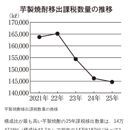
芋製焼酎移出課税数量の推移
構成比が最も高い芋製焼酎の25年課税移出数量は、14万
4716kl（構成比43.7％）で前年の14万6187klに比べて1.