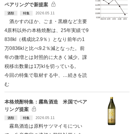
ペアリングで新提案
2026.05.11
酒類
特集
酒かすのほか、ごま・黒糖など主要
4原料以外の本格焼酎は、25年実績で9
838kl（構成比2.9％）となり前年の1
万0836klと比べ9.2％減となった。前
年の微増とは対照的に大きく減少。課
税移出数量は1万klを切っている。
今回の特集で取材する中、…続きを読
む
本格焼酎特集：霧島酒造 米国でペア
リング提案
2026.05.11
酒類
特集
霧島酒造は原料サツマイモについ