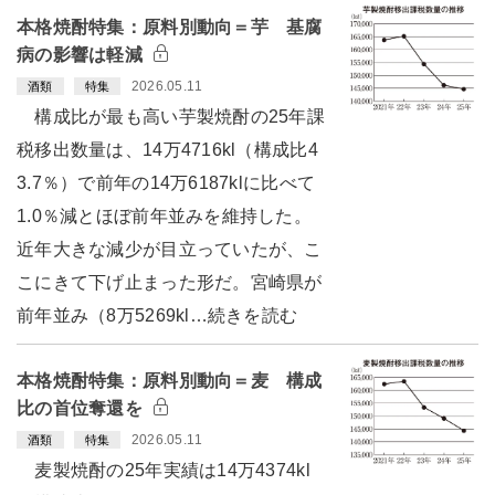
本格焼酎特集：原料別動向＝芋 基腐
病の影響は軽減
2026.05.11
酒類
特集
構成比が最も高い芋製焼酎の25年課
税移出数量は、14万4716kl（構成比4
3.7％）で前年の14万6187klに比べて
1.0％減とほぼ前年並みを維持した。
近年大きな減少が目立っていたが、こ
こにきて下げ止まった形だ。宮崎県が
前年並み（8万5269kl…続きを読む
本格焼酎特集：原料別動向＝麦 構成
比の首位奪還を
2026.05.11
酒類
特集
麦製焼酎の25年実績は14万4374kl