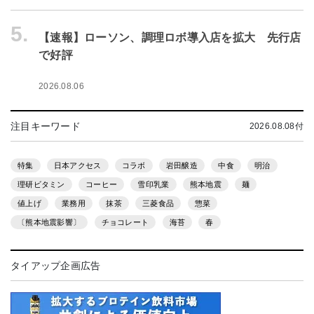
5.
【速報】ローソン、調理ロボ導入店を拡大 先行店
で好評
2026.08.06
注目キーワード
2026.08.08付
特集
日本アクセス
コラボ
岩田醸造
中食
明治
理研ビタミン
コーヒー
雪印乳業
熊本地震
麺
値上げ
業務用
抹茶
三菱食品
惣菜
〔熊本地震影響〕
チョコレート
海苔
春
タイアップ企画広告