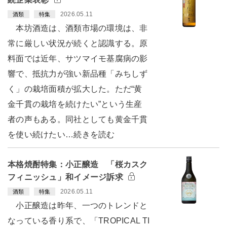
2026.05.11
酒類
特集
本坊酒造は、酒類市場の環境は、非
常に厳しい状況が続くと認識する。原
料面では近年、サツマイモ基腐病の影
響で、抵抗力が強い新品種「みちしず
く」の栽培面積が拡大した。ただ“黄
金千貫の栽培を続けたい”という生産
者の声もある。同社としても黄金千貫
を使い続けたい…続きを読む
本格焼酎特集：小正醸造 「桜カスク
フィニッシュ」和イメージ訴求
2026.05.11
酒類
特集
小正醸造は昨年、一つのトレンドと
なっている香り系で、「TROPICAL TI