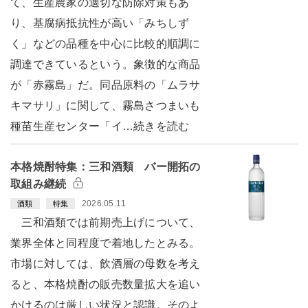
て、生産農家の適切な防除対策もあ
り、基腐病抵抗性が高い「みちしず
く」などの品種を中心に比較的順調に
調達できているという。象徴的な商品
が「赤霧島」だ。同品原料の「ムラサ
キマサリ」に関して、霧島さつまいも
種苗生産センター「イ…続きを読む
本格焼酎特集：三和酒類 バー開拓の
取組み継続
2026.05.11
酒類
特集
三和酒類では前期売上げについて、
業界全体と同程度で着地したとみる。
市場に対しては、飲酒層の母数を考え
ると、本格焼酎の販売数量拡大を追い
かけるのは厳しい状況と認識。そのよ