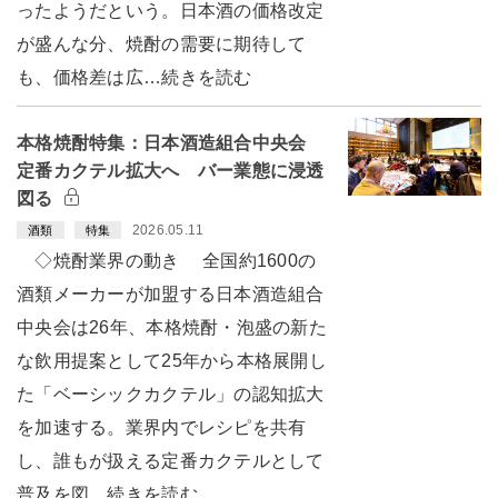
ったようだという。日本酒の価格改定
が盛んな分、焼酎の需要に期待して
も、価格差は広…続きを読む
本格焼酎特集：日本酒造組合中央会
定番カクテル拡大へ バー業態に浸透
図る
2026.05.11
酒類
特集
◇焼酎業界の動き 全国約1600の
酒類メーカーが加盟する日本酒造組合
中央会は26年、本格焼酎・泡盛の新た
な飲用提案として25年から本格展開し
た「ベーシックカクテル」の認知拡大
を加速する。業界内でレシピを共有
し、誰もが扱える定番カクテルとして
普及を図…続きを読む