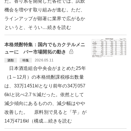
た。香り系を開発した各社では、試飲
機会を増やす取り組みが進む。ただ、
ラインアップが顕著に業界で広がるか
というと、そうい…続きを読む
本格焼酎特集：国内でもカクテルメニ
ューに バー市場開拓の動き
2026.05.11
酒類
特集
日本酒造組合中央会がまとめた25年
（1～12月）の本格焼酎課税移出数量
は、33万1451klとなり前年の34万057
6klと比べ2.7％減だった。依然として
減少傾向にあるものの、減少幅はやや
改善した。 原料別で見ると「芋」が
14万4716kl（構成…続きを読む