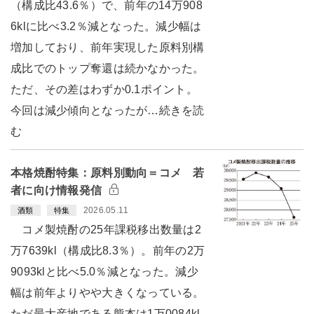
（構成比43.6％）で、前年の14万908
6klに比べ3.2％減となった。減少幅は
増加しており、前年実現した原料別構
成比でのトップ奪還は続かなかった。
ただ、その差はわずか0.1ポイント。
今回は減少傾向となったが…続きを読
む
本格焼酎特集：原料別動向＝コメ 若
者に向け情報発信
2026.05.11
酒類
特集
コメ製焼酎の25年課税移出数量は2
万7639kl（構成比8.3％）。前年の2万
9093klと比べ5.0％減となった。減少
幅は前年よりやや大きくなっている。
ただ最大産地である熊本は1万0084kl