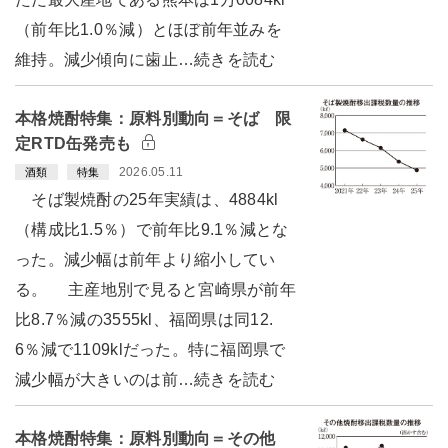
（前年比1.0％減）とほぼ前年並みを
維持。減少傾向に歯止…続きを読む
本格焼酎特集：原料別動向＝そば 限
定RTD缶発売も
2026.05.11
酒類
特集
そば製焼酎の25年実績は、4884kl
（構成比1.5％）で前年比9.1％減とな
った。減少幅は前年より縮小してい
る。 主産地別で見ると宮崎県が前年
比8.7％減の3555kl、福岡県は同12.
6％減で1109klだった。特に福岡県で
減少幅が大きいのは前…続きを読む
本格焼酎特集：原料別動向＝その他