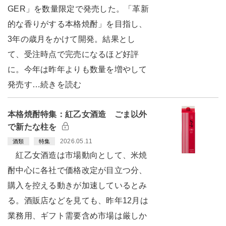
GER」を数量限定で発売した。「革新
的な香りがする本格焼酎」を目指し、
3年の歳月をかけて開発。結果とし
て、受注時点で完売になるほど好評
に。今年は昨年よりも数量を増やして
発売す…続きを読む
本格焼酎特集：紅乙女酒造 ごま以外
で新たな柱を
2026.05.11
酒類
特集
紅乙女酒造は市場動向として、米焼
酎中心に各社で価格改定が目立つ分、
購入を控える動きが加速しているとみ
る。酒販店などを見ても、昨年12月は
業務用、ギフト需要含め市場は厳しか