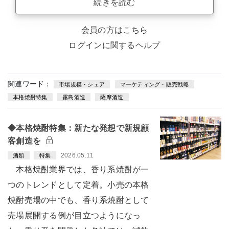
続きを読む
会員の方はこちら
ログインに関するヘルプ
関連ワード：
市場規模・シェア
マーケティング・販売戦略
本格焼酎特集
霧島酒造
薩摩酒造
◆本格焼酎特集：新たな発想で新規顧
客創造を
2026.05.11
酒類
特集
本格焼酎業界では、香り系焼酎が一
つのトレンドとして定着。小売の本格
焼酎売場の中でも、香り系焼酎として
売場展開する例が目立つようになっ