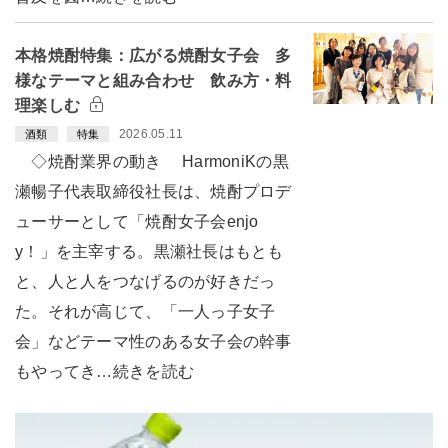
本格焼酎特集：広がる焼酎女子会 多
様なテーマと組み合わせ 飲み方・料
理楽しむ
2026.05.11
酒類
特集
◇焼酎業界の動き HarmoniKの黒
瀬暢子代表取締役社長は、焼酎プロデ
ューサーとして「焼酎女子会enjo
y！」を主宰する。黒瀬社長はもとも
と、人と人をつなげるのが好きだっ
た。それが高じて、「一人っ子女子
会」などテーマ性のある女子会の幹事
もやってき…続きを読む