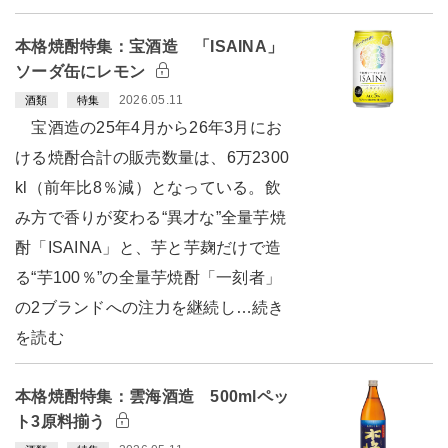
本格焼酎特集：宝酒造 「ISAINA」
ソーダ缶にレモン
2026.05.11
酒類
特集
宝酒造の25年4月から26年3月にお
ける焼酎合計の販売数量は、6万2300
kl（前年比8％減）となっている。飲
み方で香りが変わる“異才な”全量芋焼
酎「ISAINA」と、芋と芋麹だけで造
る“芋100％”の全量芋焼酎「一刻者」
の2ブランドへの注力を継続し…続き
を読む
本格焼酎特集：雲海酒造 500mlペッ
ト3原料揃う