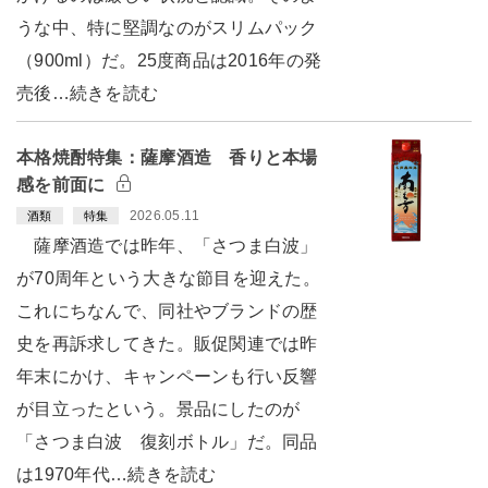
うな中、特に堅調なのがスリムパック
（900ml）だ。25度商品は2016年の発
売後…続きを読む
本格焼酎特集：薩摩酒造 香りと本場
感を前面に
2026.05.11
酒類
特集
薩摩酒造では昨年、「さつま白波」
が70周年という大きな節目を迎えた。
これにちなんで、同社やブランドの歴
史を再訴求してきた。販促関連では昨
年末にかけ、キャンペーンも行い反響
が目立ったという。景品にしたのが
「さつま白波 復刻ボトル」だ。同品
は1970年代…続きを読む