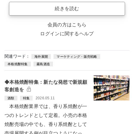
続きを読む
会員の方はこちら
ログインに関するヘルプ
関連ワード：
海外展開
マーケティング・販売戦略
本格焼酎特集
霧島酒造
◆本格焼酎特集：新たな発想で新規顧
客創造を
2026.05.11
酒類
特集
本格焼酎業界では、香り系焼酎が一
つのトレンドとして定着。小売の本格
焼酎売場の中でも、香り系焼酎として
売場展開する例が目立つようになっ