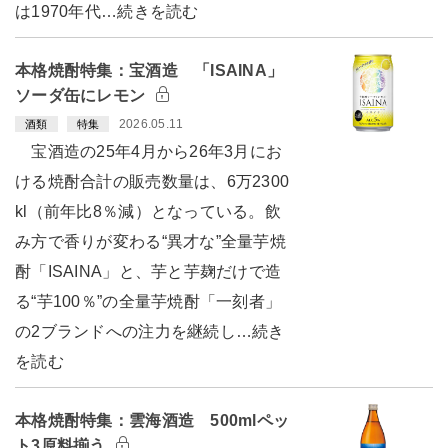
は1970年代…続きを読む
本格焼酎特集：宝酒造 「ISAINA」
ソーダ缶にレモン
2026.05.11
酒類
特集
宝酒造の25年4月から26年3月にお
ける焼酎合計の販売数量は、6万2300
kl（前年比8％減）となっている。飲
み方で香りが変わる“異才な”全量芋焼
酎「ISAINA」と、芋と芋麹だけで造
る“芋100％”の全量芋焼酎「一刻者」
の2ブランドへの注力を継続し…続き
を読む
本格焼酎特集：雲海酒造 500mlペッ
ト3原料揃う