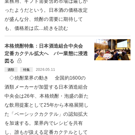
業務用、ギフト需要含め市場は厳しか
ったようだという。日本酒の価格改定
が盛んな分、焼酎の需要に期待して
も、価格差は広…続きを読む
本格焼酎特集：日本酒造組合中央会
定番カクテル拡大へ バー業態に浸透
図る
2026.05.11
酒類
特集
◇焼酎業界の動き 全国約1600の
酒類メーカーが加盟する日本酒造組合
中央会は26年、本格焼酎・泡盛の新た
な飲用提案として25年から本格展開し
た「ベーシックカクテル」の認知拡大
を加速する。業界内でレシピを共有
し、誰もが扱える定番カクテルとして