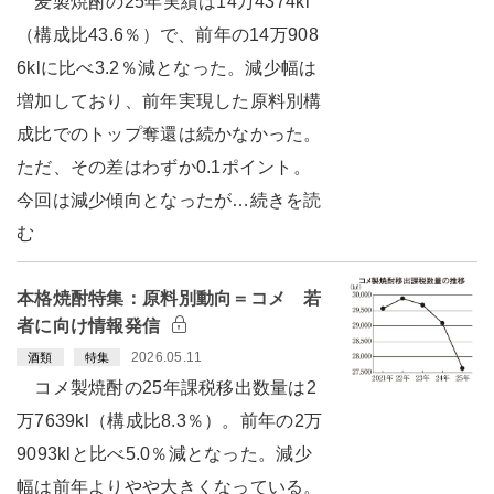
麦製焼酎の25年実績は14万4374kl
（構成比43.6％）で、前年の14万908
6klに比べ3.2％減となった。減少幅は
増加しており、前年実現した原料別構
成比でのトップ奪還は続かなかった。
ただ、その差はわずか0.1ポイント。
今回は減少傾向となったが…続きを読
む
本格焼酎特集：原料別動向＝コメ 若
者に向け情報発信
2026.05.11
酒類
特集
コメ製焼酎の25年課税移出数量は2
万7639kl（構成比8.3％）。前年の2万
9093klと比べ5.0％減となった。減少
幅は前年よりやや大きくなっている。