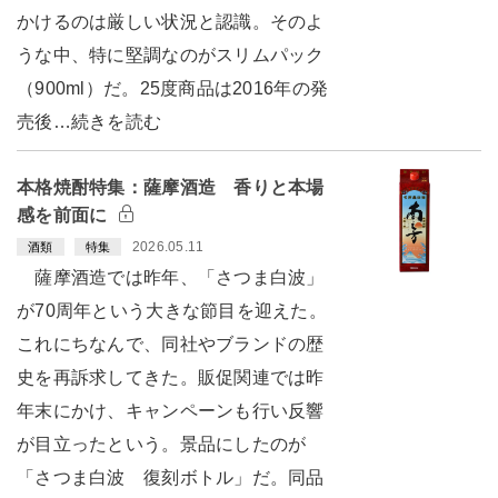
かけるのは厳しい状況と認識。そのよ
うな中、特に堅調なのがスリムパック
（900ml）だ。25度商品は2016年の発
売後…続きを読む
本格焼酎特集：薩摩酒造 香りと本場
感を前面に
2026.05.11
酒類
特集
薩摩酒造では昨年、「さつま白波」
が70周年という大きな節目を迎えた。
これにちなんで、同社やブランドの歴
史を再訴求してきた。販促関連では昨
年末にかけ、キャンペーンも行い反響
が目立ったという。景品にしたのが
「さつま白波 復刻ボトル」だ。同品