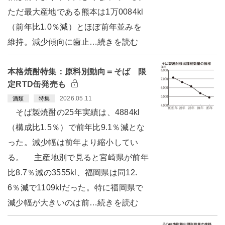
ただ最大産地である熊本は1万0084kl
（前年比1.0％減）とほぼ前年並みを
維持。減少傾向に歯止…続きを読む
本格焼酎特集：原料別動向＝そば 限
定RTD缶発売も
2026.05.11
酒類
特集
そば製焼酎の25年実績は、4884kl
（構成比1.5％）で前年比9.1％減とな
った。減少幅は前年より縮小してい
る。 主産地別で見ると宮崎県が前年
比8.7％減の3555kl、福岡県は同12.
6％減で1109klだった。特に福岡県で
減少幅が大きいのは前…続きを読む