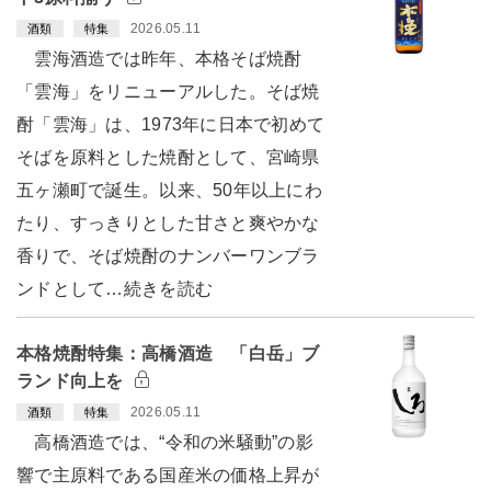
2026.05.11
酒類
特集
雲海酒造では昨年、本格そば焼酎
「雲海」をリニューアルした。そば焼
酎「雲海」は、1973年に日本で初めて
そばを原料とした焼酎として、宮崎県
五ヶ瀬町で誕生。以来、50年以上にわ
たり、すっきりとした甘さと爽やかな
香りで、そば焼酎のナンバーワンブラ
ンドとして…続きを読む
本格焼酎特集：高橋酒造 「白岳」ブ
ランド向上を
2026.05.11
酒類
特集
高橋酒造では、“令和の米騒動”の影
響で主原料である国産米の価格上昇が