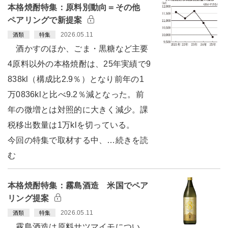
本格焼酎特集：原料別動向＝その他
ペアリングで新提案
2026.05.11
酒類
特集
酒かすのほか、ごま・黒糖など主要
4原料以外の本格焼酎は、25年実績で9
838kl（構成比2.9％）となり前年の1
万0836klと比べ9.2％減となった。前
年の微増とは対照的に大きく減少。課
税移出数量は1万klを切っている。
今回の特集で取材する中、…続きを読
む
本格焼酎特集：霧島酒造 米国でペア
リング提案
2026.05.11
酒類
特集
霧島酒造は原料サツマイモについ