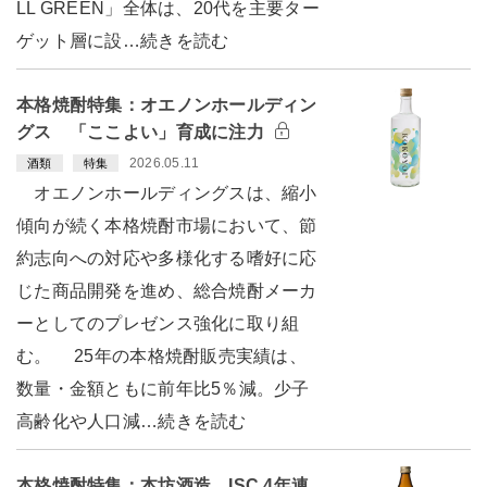
LL GREEN」全体は、20代を主要ター
ゲット層に設…続きを読む
本格焼酎特集：オエノンホールディン
グス 「ここよい」育成に注力
2026.05.11
酒類
特集
オエノンホールディングスは、縮小
傾向が続く本格焼酎市場において、節
約志向への対応や多様化する嗜好に応
じた商品開発を進め、総合焼酎メーカ
ーとしてのプレゼンス強化に取り組
む。 25年の本格焼酎販売実績は、
数量・金額ともに前年比5％減。少子
高齢化や人口減…続きを読む
本格焼酎特集：本坊酒造 ISC 4年連