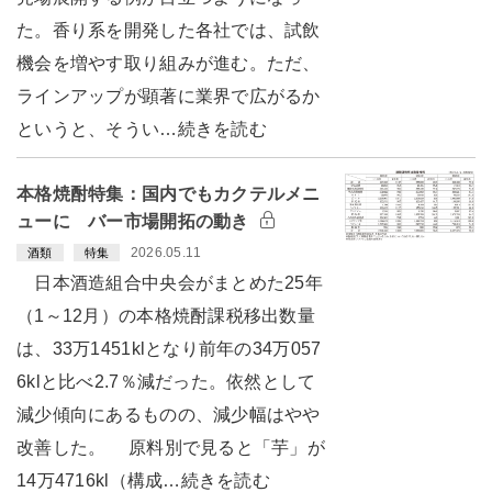
た。香り系を開発した各社では、試飲
機会を増やす取り組みが進む。ただ、
ラインアップが顕著に業界で広がるか
というと、そうい…続きを読む
本格焼酎特集：国内でもカクテルメニ
ューに バー市場開拓の動き
2026.05.11
酒類
特集
日本酒造組合中央会がまとめた25年
（1～12月）の本格焼酎課税移出数量
は、33万1451klとなり前年の34万057
6klと比べ2.7％減だった。依然として
減少傾向にあるものの、減少幅はやや
改善した。 原料別で見ると「芋」が
14万4716kl（構成…続きを読む