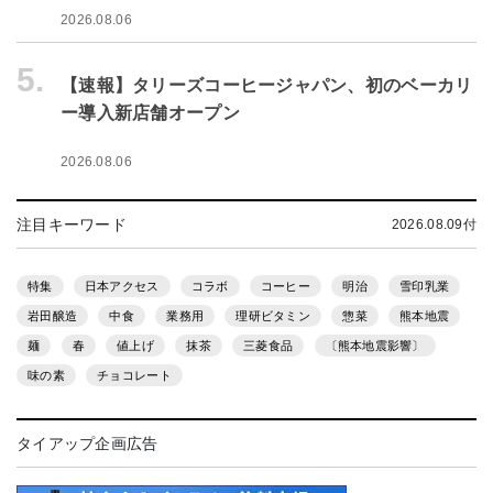
2026.08.06
5.
【速報】タリーズコーヒージャパン、初のベーカリ
ー導入新店舗オープン
2026.08.06
注目キーワード
2026.08.09付
特集
日本アクセス
コラボ
コーヒー
明治
雪印乳業
岩田醸造
中食
業務用
理研ビタミン
惣菜
熊本地震
麺
春
値上げ
抹茶
三菱食品
〔熊本地震影響〕
味の素
チョコレート
タイアップ企画広告