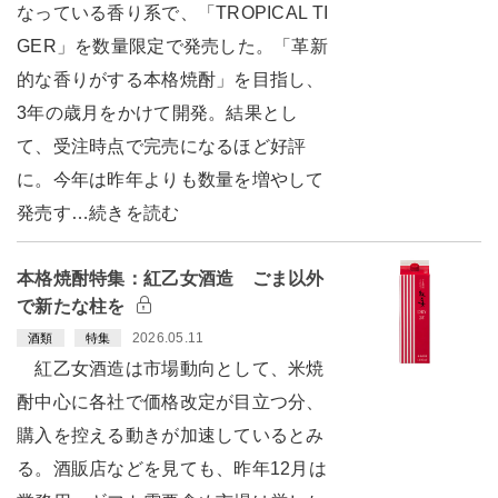
なっている香り系で、「TROPICAL TI
GER」を数量限定で発売した。「革新
的な香りがする本格焼酎」を目指し、
3年の歳月をかけて開発。結果とし
て、受注時点で完売になるほど好評
に。今年は昨年よりも数量を増やして
発売す…続きを読む
本格焼酎特集：紅乙女酒造 ごま以外
で新たな柱を
2026.05.11
酒類
特集
紅乙女酒造は市場動向として、米焼
酎中心に各社で価格改定が目立つ分、
購入を控える動きが加速しているとみ
る。酒販店などを見ても、昨年12月は