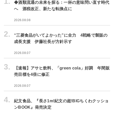
1.
◆酒類流通の未来を探る：一杯の意味問い直す時代
へ 酒税改正、新たな転換点に
2026.08.08
2.
“三菱食品がいてよかった”に全力 4戦略で製販の
成長支援 伊藤社長が方針示す
2026.08.07
3.
【速報】アサヒ飲料、「green cola」好調 年間販
売目標を4倍に修正
2026.08.07
4.
紀文食品、『長さ1m!紀文の超!BIGちくわクッショ
ンBOOK』発売決定