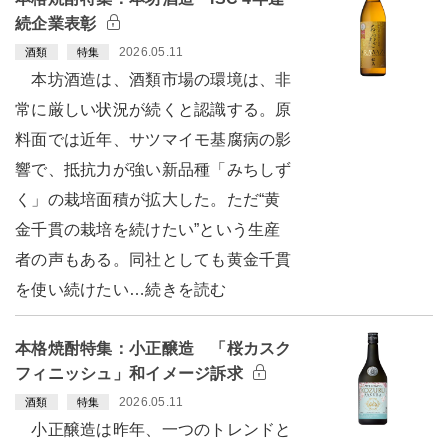
続企業表彰
2026.05.11
酒類
特集
本坊酒造は、酒類市場の環境は、非
常に厳しい状況が続くと認識する。原
料面では近年、サツマイモ基腐病の影
響で、抵抗力が強い新品種「みちしず
く」の栽培面積が拡大した。ただ“黄
金千貫の栽培を続けたい”という生産
者の声もある。同社としても黄金千貫
を使い続けたい…続きを読む
本格焼酎特集：小正醸造 「桜カスク
フィニッシュ」和イメージ訴求
2026.05.11
酒類
特集
小正醸造は昨年、一つのトレンドと