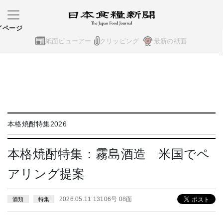
イページ
紙面ビューアー
クリッピング
最新の紙面
本格焼酎特集2026
本格焼酎特集：霧島酒造 米国でペ
アリング提案
2026.05.11 13106号 08面
酒類
特集