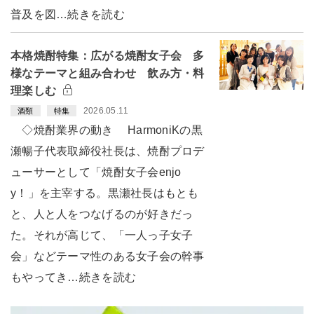
普及を図…続きを読む
本格焼酎特集：広がる焼酎女子会 多
様なテーマと組み合わせ 飲み方・料
理楽しむ
2026.05.11
酒類
特集
◇焼酎業界の動き HarmoniKの黒
瀬暢子代表取締役社長は、焼酎プロデ
ューサーとして「焼酎女子会enjo
y！」を主宰する。黒瀬社長はもとも
と、人と人をつなげるのが好きだっ
た。それが高じて、「一人っ子女子
会」などテーマ性のある女子会の幹事
もやってき…続きを読む