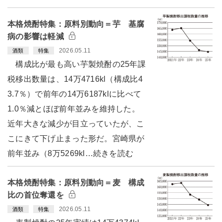
本格焼酎特集：原料別動向＝芋 基腐
病の影響は軽減
2026.05.11
酒類
特集
構成比が最も高い芋製焼酎の25年課
税移出数量は、14万4716kl（構成比4
3.7％）で前年の14万6187klに比べて
1.0％減とほぼ前年並みを維持した。
近年大きな減少が目立っていたが、こ
こにきて下げ止まった形だ。宮崎県が
前年並み（8万5269kl…続きを読む
本格焼酎特集：原料別動向＝麦 構成
比の首位奪還を
2026.05.11
酒類
特集