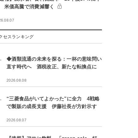
 米価高騰で消費減響く
26.08.07
クセスランキング
.
◆酒類流通の未来を探る：一杯の意味問い
直す時代へ 酒税改正、新たな転換点に
2026.08.08
.
“三菱食品がいてよかった”に全力 4戦略
で製販の成長支援 伊藤社長が方針示す
2026.08.07
.