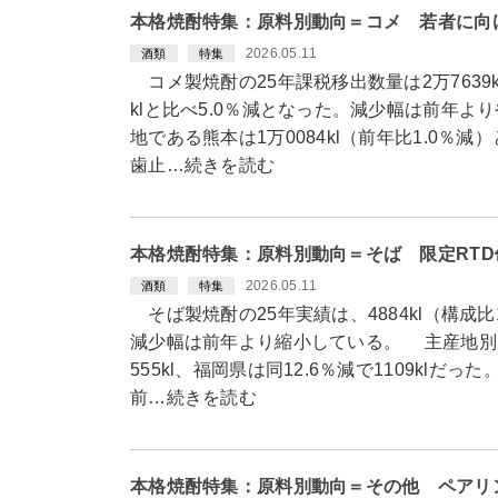
本格焼酎特集：原料別動向＝コメ 若者に向
2026.05.11
酒類
特集
コメ製焼酎の25年課税移出数量は2万7639kl
klと比べ5.0％減となった。減少幅は前年
地である熊本は1万0084kl（前年比1.0％
歯止…続きを読む
本格焼酎特集：原料別動向＝そば 限定RT
2026.05.11
酒類
特集
そば製焼酎の25年実績は、4884kl（構成比
減少幅は前年より縮小している。 主産地別で
555kl、福岡県は同12.6％減で1109kl
前…続きを読む
本格焼酎特集：原料別動向＝その他 ペアリ