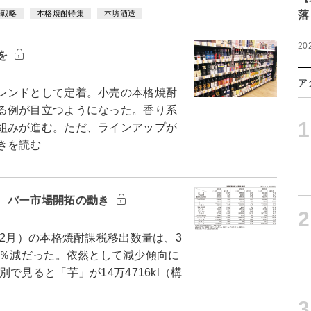
売戦略
本格焼酎特集
本坊酒造
落
20
を
ア
レンドとして定着。小売の本格焼酎
る例が目立つようになった。香り系
1
組みが進む。ただ、ラインアップが
きを読む
 バー市場開拓の動き
2
2月）の本格焼酎課税移出数量は、3
べ2.7％減だった。依然として減少傾向に
見ると「芋」が14万4716kl（構
3