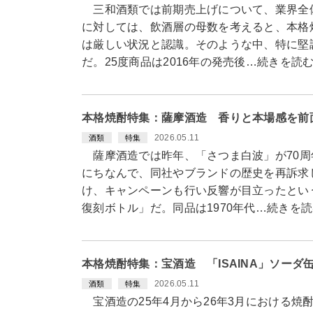
三和酒類では前期売上げについて、業界全
に対しては、飲酒層の母数を考えると、本格
は厳しい状況と認識。そのような中、特に堅調
だ。25度商品は2016年の発売後…続きを読
本格焼酎特集：薩摩酒造 香りと本場感を前
2026.05.11
酒類
特集
薩摩酒造では昨年、「さつま白波」が70周
にちなんで、同社やブランドの歴史を再訴求
け、キャンペーンも行い反響が目立ったと
復刻ボトル」だ。同品は1970年代…続きを
本格焼酎特集：宝酒造 「ISAINA」ソーダ
2026.05.11
酒類
特集
宝酒造の25年4月から26年3月における焼酎合