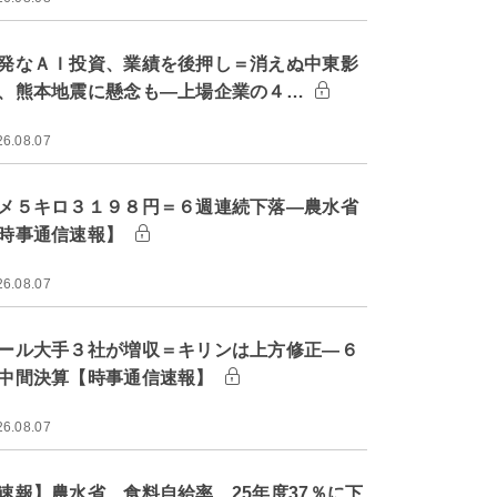
発なＡＩ投資、業績を後押し＝消えぬ中東影
、熊本地震に懸念も―上場企業の４…
26.08.07
メ５キロ３１９８円＝６週連続下落―農水省
時事通信速報】
26.08.07
ール大手３社が増収＝キリンは上方修正―６
中間決算【時事通信速報】
26.08.07
速報】農水省、食料自給率 25年度37％に下