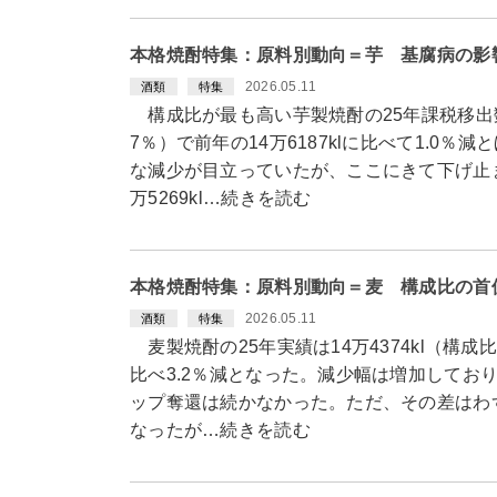
本格焼酎特集：原料別動向＝芋 基腐病の影
2026.05.11
酒類
特集
構成比が最も高い芋製焼酎の25年課税移出数量は
7％）で前年の14万6187klに比べて1.0
な減少が目立っていたが、ここにきて下げ止
万5269kl…続きを読む
本格焼酎特集：原料別動向＝麦 構成比の首
2026.05.11
酒類
特集
麦製焼酎の25年実績は14万4374kl（構成比4
比べ3.2％減となった。減少幅は増加してお
ップ奪還は続かなかった。ただ、その差はわず
なったが…続きを読む