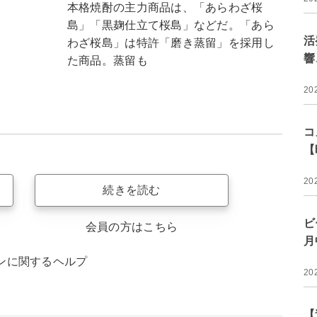
本格焼酎の主力商品は、「あらわざ桜
島」「黒麹仕立て桜島」などだ。「あら
活
わざ桜島」は特許「磨き蒸留」を採用し
響
た商品。蒸留も
20
コ
【
20
続きを読む
ビ
会員の方はこちら
月
ンに関するヘルプ
20
【