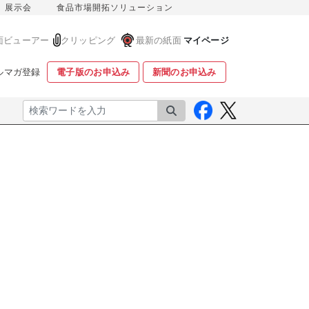
展示会
食品市場開拓ソリューション
面ビューアー
クリッピング
最新の紙面
マイページ
ルマガ登録
電子版のお申込み
新聞のお申込み
検索