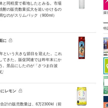
体と同程度で着地したとみる。市場
焼酎の販売数量拡大を追いかけるの
媒
なのがスリムパック（900ml）
む
特
面に
年という大きな節目を迎えた。これ
してきた。販促関連では昨年末にか
いう。景品にしたのが「さつま白波
読む
缶にレモン
計の販売数量は、6万2300kl（前