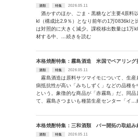
2026.05.11
酒類
特集
酒かすのほか、ごま・黒糖など主要4原料以外
kl（構成比2.9％）となり前年の1万0836k
は対照的に大きく減少。課税移出数量は1万k
材する中、…続きを読む
本格焼酎特集：霧島酒造 米国でペアリング
2026.05.11
酒類
特集
霧島酒造は原料サツマイモについて、生産
病抵抗性が高い「みちしずく」などの品種を
という。象徴的な商品が「赤霧島」だ。同品
て、霧島さつまいも種苗生産センター「イ…
本格焼酎特集：三和酒類 バー開拓の取組み
2026.05.11
酒類
特集