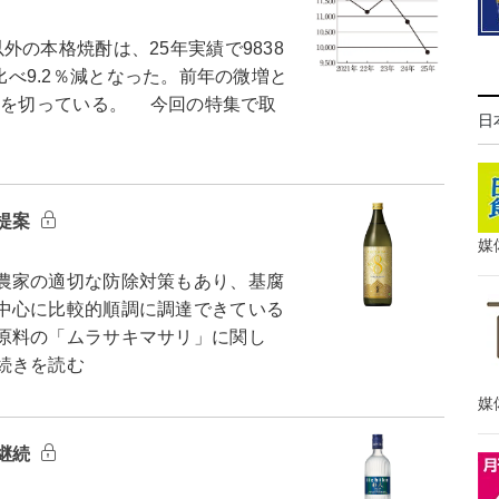
の本格焼酎は、25年実績で9838
lと比べ9.2％減となった。前年の微増と
lを切っている。 今回の特集で取
日
提案
媒
農家の適切な防除対策もあり、基腐
中心に比較的順調に調達できている
原料の「ムラサキマサリ」に関し
続きを読む
媒
継続