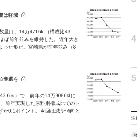
響は軽減
、14万4716kl（構成比43.
4
％減とほぼ前年並みを維持した。近年大き
まった形だ。宮崎県が前年並み（8
5
位奪還を
3.6％）で、前年の14万9086klに
り、前年実現した原料別構成比でのト
か0.1ポイント。今回は減少傾向と
注