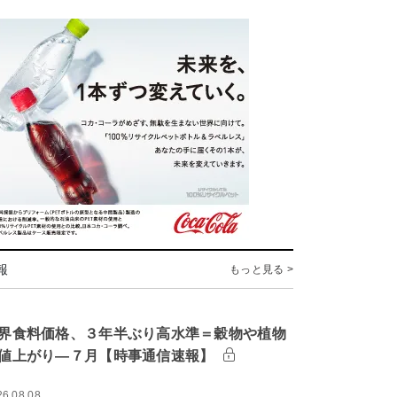
報
もっと見る >
界食料価格、３年半ぶり高水準＝穀物や植物
値上がり―７月【時事通信速報】
26.08.08