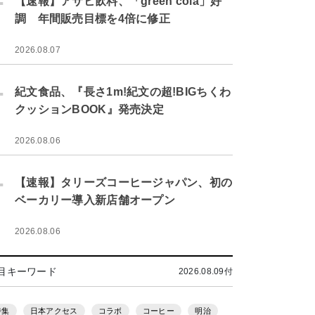
【速報】アサヒ飲料、「green cola」好
調 年間販売目標を4倍に修正
2026.08.07
.
紀文食品、『長さ1m!紀文の超!BIGちくわ
クッションBOOK』発売決定
2026.08.06
.
【速報】タリーズコーヒージャパン、初の
ベーカリー導入新店舗オープン
2026.08.06
目キーワード
2026.08.09付
特集
日本アクセス
コラボ
コーヒー
明治