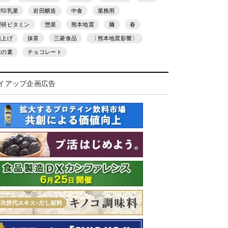
雪印乳業
岩田醸造
中食
業務用
理研ビタミン
惣菜
熊本地震
麺
春
値上げ
抹茶
三菱食品
〔熊本地震影響〕
味の素
チョコレート
イアップ企画広告