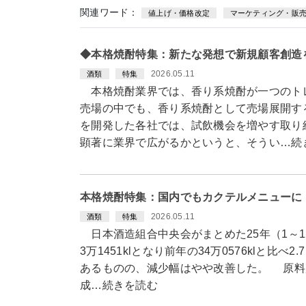
関連ワード：
値上げ・価格改定
マーケティング・販
◆本格焼酎特集：新たな発想で新規顧客創造
2026.05.11
酒類
特集
本格焼酎業界では、香り系焼酎が一つのト
売場の中でも、香り系焼酎として売場展開す
を開発した各社では、試飲機会を増やす取り
顕著に業界で広がるかというと、そうい…続
本格焼酎特集：国内でもカクテルメニューに
2026.05.11
酒類
特集
日本酒造組合中央会がまとめた25年（1～1
3万1451klとなり前年の34万0576klと比
あるものの、減少幅はやや改善した。 原料別で
成…続きを読む