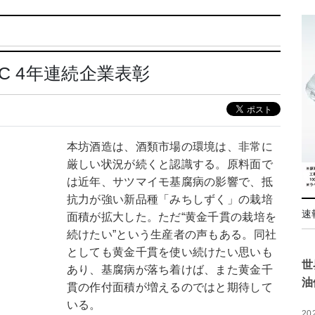
C 4年連続企業表彰
本坊酒造は、酒類市場の環境は、非常に
厳しい状況が続くと認識する。原料面で
は近年、サツマイモ基腐病の影響で、抵
抗力が強い新品種「みちしずく」の栽培
速
面積が拡大した。ただ“黄金千貫の栽培を
続けたい”という生産者の声もある。同社
としても黄金千貫を使い続けたい思いも
世
あり、基腐病が落ち着けば、また黄金千
油
貫の作付面積が増えるのではと期待して
いる。
20