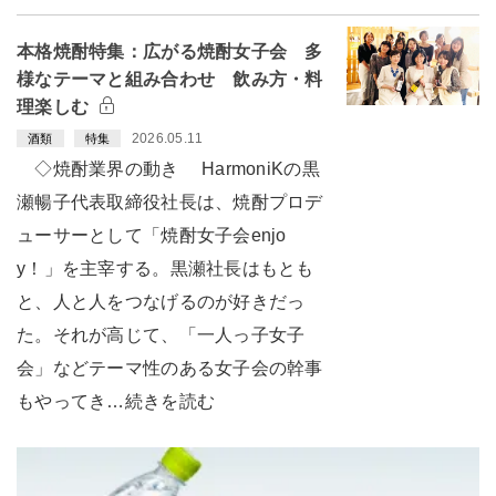
本格焼酎特集：広がる焼酎女子会 多
様なテーマと組み合わせ 飲み方・料
理楽しむ
2026.05.11
酒類
特集
◇焼酎業界の動き HarmoniKの黒
瀬暢子代表取締役社長は、焼酎プロデ
ューサーとして「焼酎女子会enjo
y！」を主宰する。黒瀬社長はもとも
と、人と人をつなげるのが好きだっ
た。それが高じて、「一人っ子女子
会」などテーマ性のある女子会の幹事
もやってき…続きを読む