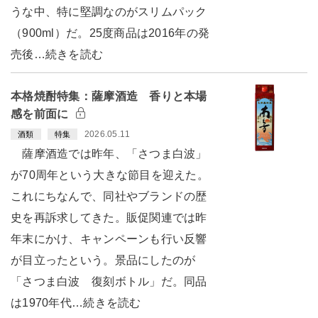
うな中、特に堅調なのがスリムパック
（900ml）だ。25度商品は2016年の発
売後…続きを読む
本格焼酎特集：薩摩酒造 香りと本場
感を前面に
2026.05.11
酒類
特集
薩摩酒造では昨年、「さつま白波」
が70周年という大きな節目を迎えた。
これにちなんで、同社やブランドの歴
史を再訴求してきた。販促関連では昨
年末にかけ、キャンペーンも行い反響
が目立ったという。景品にしたのが
「さつま白波 復刻ボトル」だ。同品
は1970年代…続きを読む