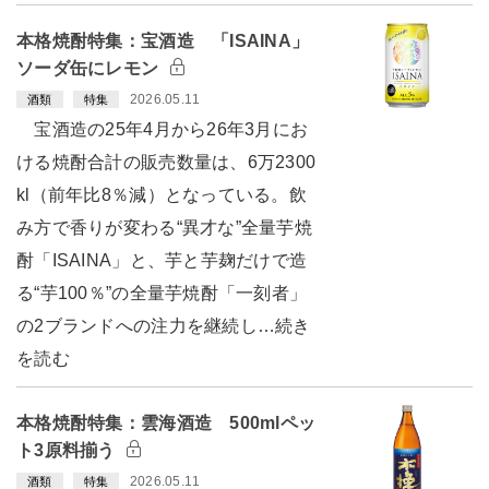
本格焼酎特集：宝酒造 「ISAINA」
ソーダ缶にレモン
2026.05.11
酒類
特集
宝酒造の25年4月から26年3月にお
ける焼酎合計の販売数量は、6万2300
kl（前年比8％減）となっている。飲
み方で香りが変わる“異才な”全量芋焼
酎「ISAINA」と、芋と芋麹だけで造
る“芋100％”の全量芋焼酎「一刻者」
の2ブランドへの注力を継続し…続き
を読む
本格焼酎特集：雲海酒造 500mlペッ
ト3原料揃う
2026.05.11
酒類
特集