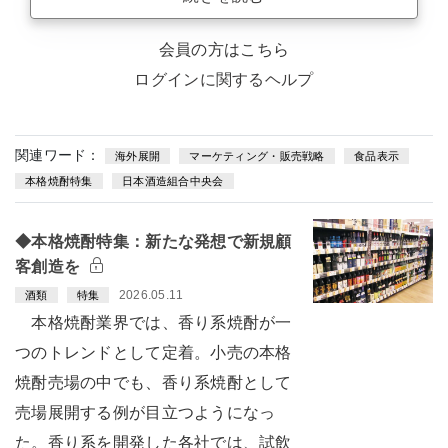
会員の方はこちら
ログインに関するヘルプ
関連ワード：
海外展開
マーケティング・販売戦略
食品表示
本格焼酎特集
日本酒造組合中央会
◆本格焼酎特集：新たな発想で新規顧
客創造を
2026.05.11
酒類
特集
本格焼酎業界では、香り系焼酎が一
つのトレンドとして定着。小売の本格
焼酎売場の中でも、香り系焼酎として
売場展開する例が目立つようになっ
た。香り系を開発した各社では、試飲