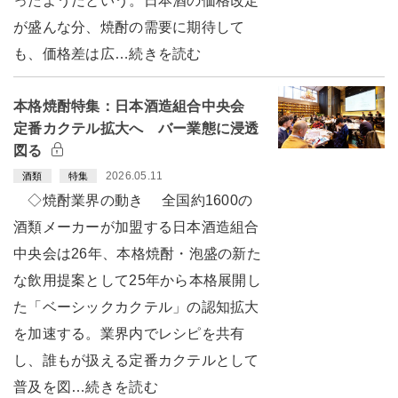
ったようだという。日本酒の価格改定
が盛んな分、焼酎の需要に期待して
も、価格差は広…続きを読む
本格焼酎特集：日本酒造組合中央会
定番カクテル拡大へ バー業態に浸透
図る
2026.05.11
酒類
特集
◇焼酎業界の動き 全国約1600の
酒類メーカーが加盟する日本酒造組合
中央会は26年、本格焼酎・泡盛の新た
な飲用提案として25年から本格展開し
た「ベーシックカクテル」の認知拡大
を加速する。業界内でレシピを共有
し、誰もが扱える定番カクテルとして
普及を図…続きを読む