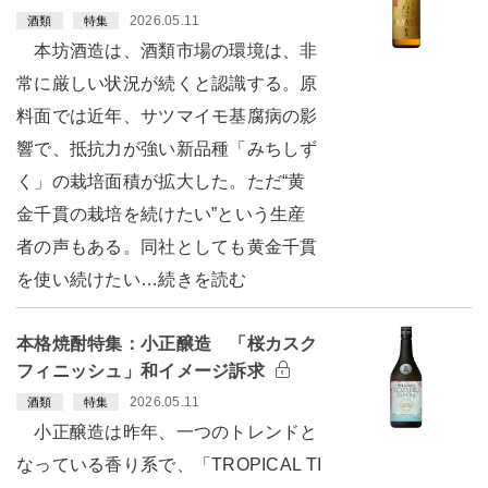
2026.05.11
酒類
特集
本坊酒造は、酒類市場の環境は、非
常に厳しい状況が続くと認識する。原
料面では近年、サツマイモ基腐病の影
響で、抵抗力が強い新品種「みちしず
く」の栽培面積が拡大した。ただ“黄
金千貫の栽培を続けたい”という生産
者の声もある。同社としても黄金千貫
を使い続けたい…続きを読む
本格焼酎特集：小正醸造 「桜カスク
フィニッシュ」和イメージ訴求
2026.05.11
酒類
特集
小正醸造は昨年、一つのトレンドと
なっている香り系で、「TROPICAL TI