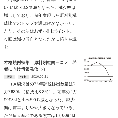
6klに比べ3.2％減となった。減少幅は
増加しており、前年実現した原料別構
成比でのトップ奪還は続かなかった。
ただ、その差はわずか0.1ポイント。
今回は減少傾向となったが…続きを読
む
本格焼酎特集：原料別動向＝コメ 若
者に向け情報発信
2026.05.11
酒類
特集
コメ製焼酎の25年課税移出数量は2
万7639kl（構成比8.3％）。前年の2万
9093klと比べ5.0％減となった。減少
幅は前年よりやや大きくなっている。
ただ最大産地である熊本は1万0084kl