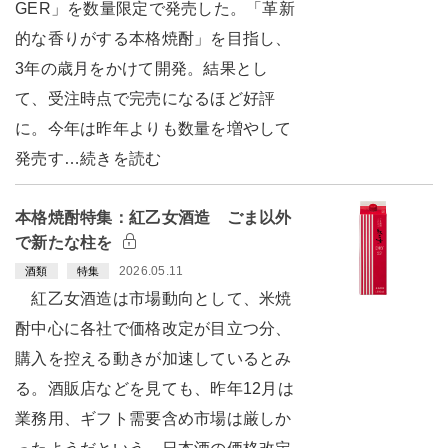
GER」を数量限定で発売した。「革新
的な香りがする本格焼酎」を目指し、
3年の歳月をかけて開発。結果とし
て、受注時点で完売になるほど好評
に。今年は昨年よりも数量を増やして
発売す…続きを読む
本格焼酎特集：紅乙女酒造 ごま以外
で新たな柱を
2026.05.11
酒類
特集
紅乙女酒造は市場動向として、米焼
酎中心に各社で価格改定が目立つ分、
購入を控える動きが加速しているとみ
る。酒販店などを見ても、昨年12月は
業務用、ギフト需要含め市場は厳しか