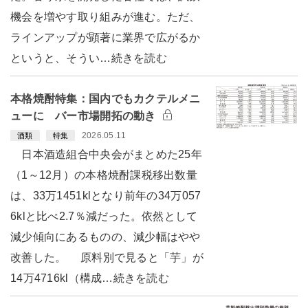
機会を増やす取り組みが進む。ただ、
ラインアップが顕著に業界で広がるか
というと、そうい…続きを読む
本格焼酎特集：国内でもカクテルメニ
ューに バー市場開拓の動き
2026.05.11
酒類
特集
日本酒造組合中央会がまとめた25年
（1～12月）の本格焼酎課税移出数量
は、33万1451klとなり前年の34万057
6klと比べ2.7％減だった。依然として
減少傾向にあるものの、減少幅はやや
改善した。 原料別で見ると「芋」が
14万4716kl（構成…続きを読む