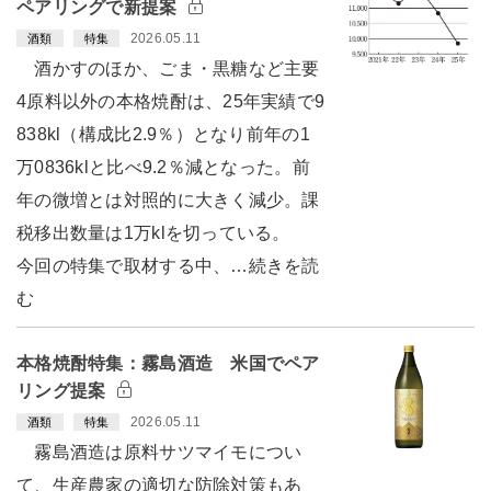
ペアリングで新提案
2026.05.11
酒類
特集
酒かすのほか、ごま・黒糖など主要
4原料以外の本格焼酎は、25年実績で9
838kl（構成比2.9％）となり前年の1
万0836klと比べ9.2％減となった。前
年の微増とは対照的に大きく減少。課
税移出数量は1万klを切っている。
今回の特集で取材する中、…続きを読
む
本格焼酎特集：霧島酒造 米国でペア
リング提案
2026.05.11
酒類
特集
霧島酒造は原料サツマイモについ
て、生産農家の適切な防除対策もあ