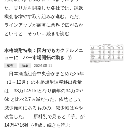
た。香り系を開発した各社では、試飲
機会を増やす取り組みが進む。ただ、
ラインアップが顕著に業界で広がるか
というと、そうい…続きを読む
本格焼酎特集：国内でもカクテルメニ
ューに バー市場開拓の動き
2026.05.11
酒類
特集
日本酒造組合中央会がまとめた25年
（1～12月）の本格焼酎課税移出数量
は、33万1451klとなり前年の34万057
6klと比べ2.7％減だった。依然として
減少傾向にあるものの、減少幅はやや
改善した。 原料別で見ると「芋」が
14万4716kl（構成…続きを読む