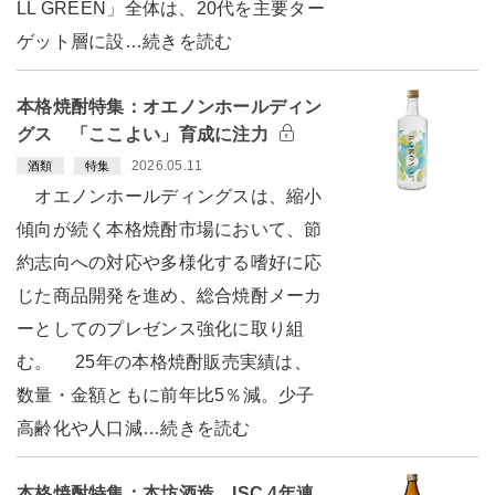
LL GREEN」全体は、20代を主要ター
ゲット層に設…続きを読む
本格焼酎特集：オエノンホールディン
グス 「ここよい」育成に注力
2026.05.11
酒類
特集
オエノンホールディングスは、縮小
傾向が続く本格焼酎市場において、節
約志向への対応や多様化する嗜好に応
じた商品開発を進め、総合焼酎メーカ
ーとしてのプレゼンス強化に取り組
む。 25年の本格焼酎販売実績は、
数量・金額ともに前年比5％減。少子
高齢化や人口減…続きを読む
本格焼酎特集：本坊酒造 ISC 4年連