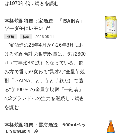
は1970年代…続きを読む
本格焼酎特集：宝酒造 「ISAINA」
ソーダ缶にレモン
2026.05.11
酒類
特集
宝酒造の25年4月から26年3月にお
ける焼酎合計の販売数量は、6万2300
kl（前年比8％減）となっている。飲
み方で香りが変わる“異才な”全量芋焼
酎「ISAINA」と、芋と芋麹だけで造
る“芋100％”の全量芋焼酎「一刻者」
の2ブランドへの注力を継続し…続き
を読む
本格焼酎特集：雲海酒造 500mlペッ
ト3原料揃う