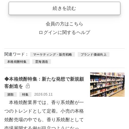
続きを読む
会員の方はこちら
ログインに関するヘルプ
関連ワード：
マーケティング・販売戦略
ブランド価値向上
本格焼酎特集
雲海酒造
◆本格焼酎特集：新たな発想で新規顧
客創造を
2026.05.11
酒類
特集
本格焼酎業界では、香り系焼酎が一
つのトレンドとして定着。小売の本格
焼酎売場の中でも、香り系焼酎として
売場展開する例が目立つようになっ