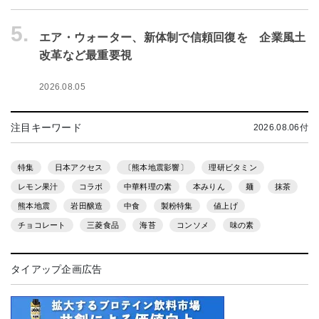
5.
エア・ウォーター、新体制で信頼回復を 企業風土
改革など最重要視
2026.08.05
注目キーワード
2026.08.06付
特集
日本アクセス
〔熊本地震影響〕
理研ビタミン
レモン果汁
コラボ
中華料理の素
本みりん
麺
抹茶
熊本地震
岩田醸造
中食
製粉特集
値上げ
チョコレート
三菱食品
海苔
コンソメ
味の素
タイアップ企画広告