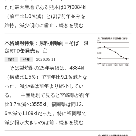
ただ最大産地である熊本は1万0084kl
（前年比1.0％減）とほぼ前年並みを
維持。減少傾向に歯止…続きを読む
本格焼酎特集：原料別動向＝そば 限
定RTD缶発売も
2026.05.11
酒類
特集
そば製焼酎の25年実績は、4884kl
（構成比1.5％）で前年比9.1％減とな
った。減少幅は前年より縮小してい
る。 主産地別で見ると宮崎県が前年
比8.7％減の3555kl、福岡県は同12.
6％減で1109klだった。特に福岡県で
減少幅が大きいのは前…続きを読む