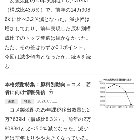
麦製焼酎の25年実績は14万4374kl
（構成比43.6％）で、前年の14万908
6klに比べ3.2％減となった。減少幅は
増加しており、前年実現した原料別構
成比でのトップ奪還は続かなかった。
ただ、その差はわずか0.1ポイント。
今回は減少傾向となったが…続きを読
む
本格焼酎特集：原料別動向＝コメ 若
者に向け情報発信
2026.05.11
酒類
特集
コメ製焼酎の25年課税移出数量は2
万7639kl（構成比8.3％）。前年の2万
9093klと比べ5.0％減となった。減少
幅は前年よりやや大きくなっている。