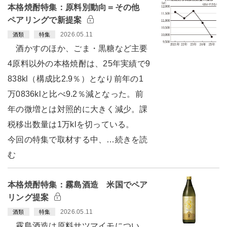
本格焼酎特集：原料別動向＝その他
ペアリングで新提案
2026.05.11
酒類
特集
酒かすのほか、ごま・黒糖など主要
4原料以外の本格焼酎は、25年実績で9
838kl（構成比2.9％）となり前年の1
万0836klと比べ9.2％減となった。前
年の微増とは対照的に大きく減少。課
税移出数量は1万klを切っている。
今回の特集で取材する中、…続きを読
む
本格焼酎特集：霧島酒造 米国でペア
リング提案
2026.05.11
酒類
特集
霧島酒造は原料サツマイモについ