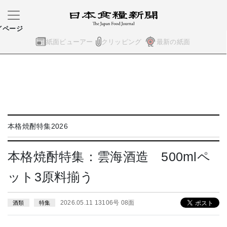
イページ
紙面ビューアー
クリッピング
最新の紙面
本格焼酎特集2026
本格焼酎特集：雲海酒造 500mlペ
ット3原料揃う
2026.05.11 13106号 08面
酒類
特集