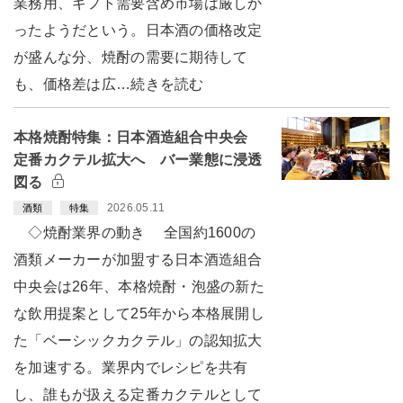
業務用、ギフト需要含め市場は厳しか
ったようだという。日本酒の価格改定
が盛んな分、焼酎の需要に期待して
も、価格差は広…続きを読む
本格焼酎特集：日本酒造組合中央会
定番カクテル拡大へ バー業態に浸透
図る
2026.05.11
酒類
特集
◇焼酎業界の動き 全国約1600の
酒類メーカーが加盟する日本酒造組合
中央会は26年、本格焼酎・泡盛の新た
な飲用提案として25年から本格展開し
た「ベーシックカクテル」の認知拡大
を加速する。業界内でレシピを共有
し、誰もが扱える定番カクテルとして