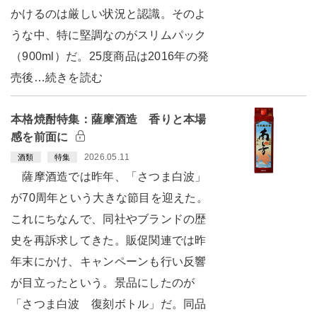
かけるのは厳しい状況と認識。そのよ
うな中、特に堅調なのがスリムパック
（900ml）だ。25度商品は2016年の発
売後…続きを読む
本格焼酎特集：薩摩酒造 香りと本場
感を前面に
2026.05.11
酒類
特集
薩摩酒造では昨年、「さつま白波」
が70周年という大きな節目を迎えた。
これにちなんで、同社やブランドの歴
史を再訴求してきた。販促関連では昨
年末にかけ、キャンペーンも行い反響
が目立ったという。景品にしたのが
「さつま白波 復刻ボトル」だ。同品