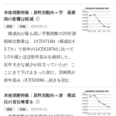
本格焼酎特集：原料別動向＝芋 基腐
病の影響は軽減
2026.05.11
酒類
特集
構成比が最も高い芋製焼酎の25年課
税移出数量は、14万4716kl（構成比4
3.7％）で前年の14万6187klに比べて
1.0％減とほぼ前年並みを維持した。
近年大きな減少が目立っていたが、こ
こにきて下げ止まった形だ。宮崎県が
前年並み（8万5269kl…続きを読む
本格焼酎特集：原料別動向＝麦 構成
比の首位奪還を
2026.05.11
酒類
特集