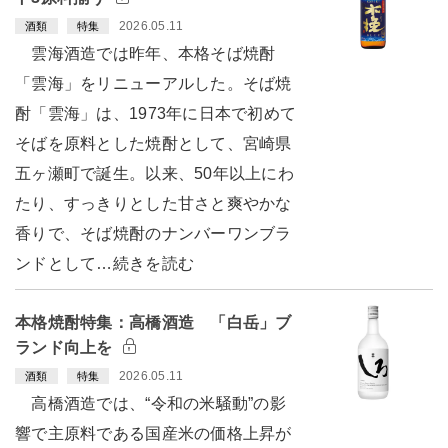
2026.05.11
酒類
特集
雲海酒造では昨年、本格そば焼酎
「雲海」をリニューアルした。そば焼
酎「雲海」は、1973年に日本で初めて
そばを原料とした焼酎として、宮崎県
五ヶ瀬町で誕生。以来、50年以上にわ
たり、すっきりとした甘さと爽やかな
香りで、そば焼酎のナンバーワンブラ
ンドとして…続きを読む
本格焼酎特集：高橋酒造 「白岳」ブ
ランド向上を
2026.05.11
酒類
特集
高橋酒造では、“令和の米騒動”の影
響で主原料である国産米の価格上昇が