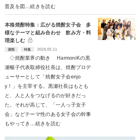
普及を図…続きを読む
本格焼酎特集：広がる焼酎女子会 多
様なテーマと組み合わせ 飲み方・料
理楽しむ
2026.05.11
酒類
特集
◇焼酎業界の動き HarmoniKの黒
瀬暢子代表取締役社長は、焼酎プロデ
ューサーとして「焼酎女子会enjo
y！」を主宰する。黒瀬社長はもとも
と、人と人をつなげるのが好きだっ
た。それが高じて、「一人っ子女子
会」などテーマ性のある女子会の幹事
もやってき…続きを読む