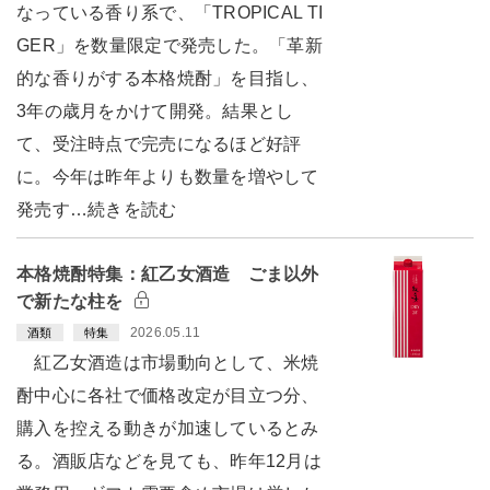
なっている香り系で、「TROPICAL TI
GER」を数量限定で発売した。「革新
的な香りがする本格焼酎」を目指し、
3年の歳月をかけて開発。結果とし
て、受注時点で完売になるほど好評
に。今年は昨年よりも数量を増やして
発売す…続きを読む
本格焼酎特集：紅乙女酒造 ごま以外
で新たな柱を
2026.05.11
酒類
特集
紅乙女酒造は市場動向として、米焼
酎中心に各社で価格改定が目立つ分、
購入を控える動きが加速しているとみ
る。酒販店などを見ても、昨年12月は