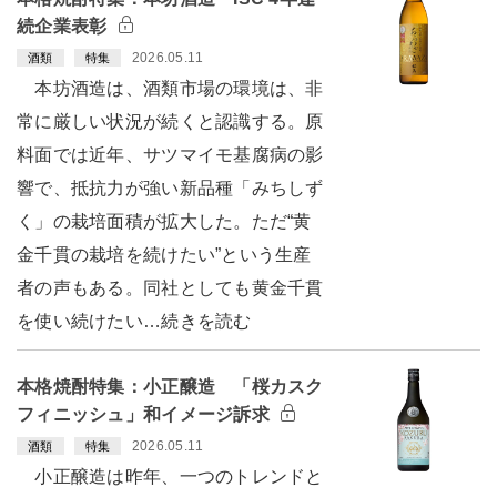
続企業表彰
2026.05.11
酒類
特集
本坊酒造は、酒類市場の環境は、非
常に厳しい状況が続くと認識する。原
料面では近年、サツマイモ基腐病の影
響で、抵抗力が強い新品種「みちしず
く」の栽培面積が拡大した。ただ“黄
金千貫の栽培を続けたい”という生産
者の声もある。同社としても黄金千貫
を使い続けたい…続きを読む
本格焼酎特集：小正醸造 「桜カスク
フィニッシュ」和イメージ訴求
2026.05.11
酒類
特集
小正醸造は昨年、一つのトレンドと