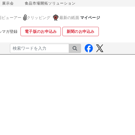
展示会
食品市場開拓ソリューション
面ビューアー
クリッピング
最新の紙面
マイページ
ルマガ登録
電子版のお申込み
新聞のお申込み
検索