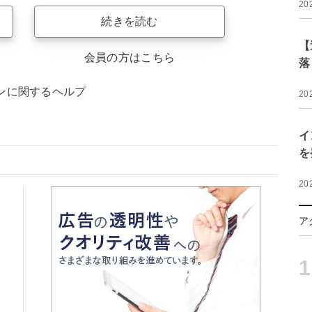
20
続きを読む
【
会員の方はこちら
落
ンに関するヘルプ
20
イ
を
20
ア
1