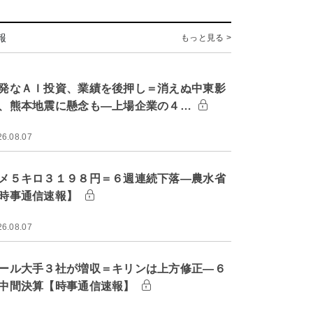
報
もっと見る >
発なＡＩ投資、業績を後押し＝消えぬ中東影
、熊本地震に懸念も―上場企業の４…
26.08.07
メ５キロ３１９８円＝６週連続下落―農水省
時事通信速報】
26.08.07
ール大手３社が増収＝キリンは上方修正―６
中間決算【時事通信速報】