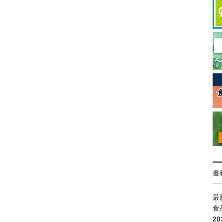
書
最
食
2