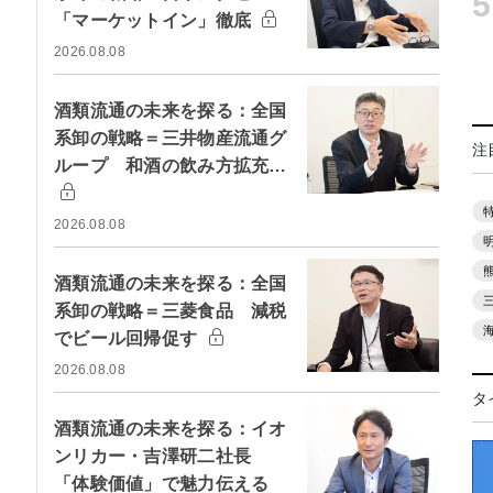
5
「マーケットイン」徹底
2026.08.08
酒類流通の未来を探る：全国
系卸の戦略＝三井物産流通グ
注
ループ 和酒の飲み方拡充…
2026.08.08
酒類流通の未来を探る：全国
系卸の戦略＝三菱食品 減税
でビール回帰促す
2026.08.08
タ
酒類流通の未来を探る：イオ
ンリカー・吉澤研二社長
「体験価値」で魅力伝える