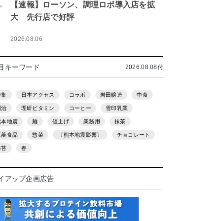
.
【速報】ローソン、調理ロボ導入店を拡
大 先行店で好評
2026.08.06
目キーワード
2026.08.08付
特集
日本アクセス
コラボ
岩田醸造
中食
明治
理研ビタミン
コーヒー
雪印乳業
熊本地震
麺
値上げ
業務用
抹茶
三菱食品
惣菜
〔熊本地震影響〕
チョコレート
海苔
春
イアップ企画広告