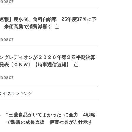
26.08.07
速報】農水省、食料自給率 25年度37％に下
 米価高騰で消費減響く
26.08.07
ングレディオンが２０２６年第２四半期決算
発表〔ＧＮＷ〕【時事通信速報】
26.08.07
クセスランキング
.
“三菱食品がいてよかった”に全力 4戦略
で製販の成長支援 伊藤社長が方針示す