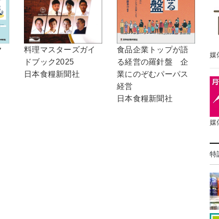
食品企業トップが語
料理マスターズガイ
ク
媒
る経営の羅針盤 企
ドブック2025
業にのぞむパーパス
日本食糧新聞社
経営
日本食糧新聞社
媒
特