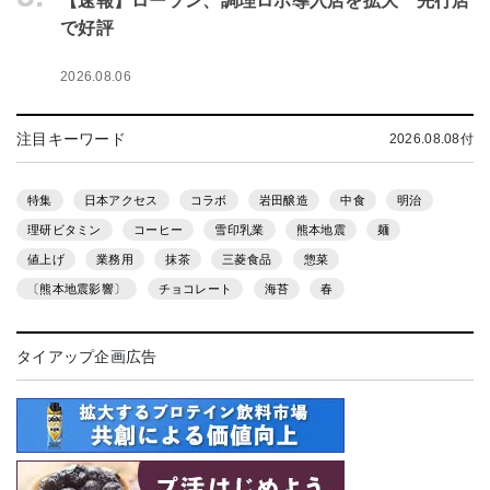
【速報】ローソン、調理ロボ導入店を拡大 先行店
で好評
2026.08.06
注目キーワード
2026.08.08付
特集
日本アクセス
コラボ
岩田醸造
中食
明治
理研ビタミン
コーヒー
雪印乳業
熊本地震
麺
値上げ
業務用
抹茶
三菱食品
惣菜
〔熊本地震影響〕
チョコレート
海苔
春
タイアップ企画広告