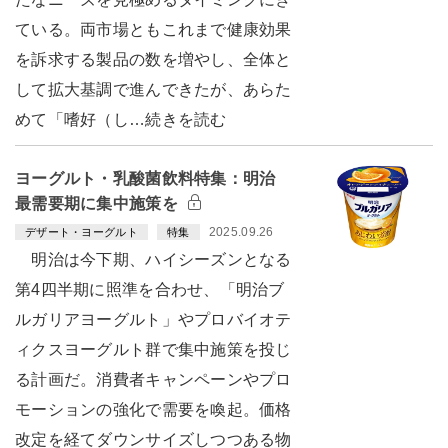
ている。両市場ともこれまで健康効果
を訴求する製品の数を増やし、全体と
して拡大基調で進んできたが、あらた
めて「嗜好（し…続きを読む
ヨーグルト・乳酸菌飲料特集：明治
最需要期に集中施策を
2025.09.26
デザート・ヨーグルト
特集
明治は今下期、ハイシーズンとなる
第4四半期に照準を合わせ、「明治ブ
ルガリアヨーグルト」やプロバイオテ
ィクスヨーグルト群で集中施策を投じ
る計画だ。消費者キャンペーンやプロ
モーションの強化で需要を喚起。価格
改定を経てダウンサイズしつつある物