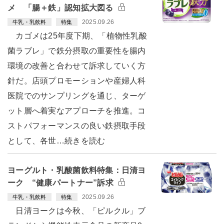
メ 「腸＋鉄」認知拡大図る
2025.09.26
牛乳・乳飲料
特集
カゴメは25年度下期、「植物性乳酸
菌ラブレ」で鉄分摂取の重要性を腸内
環境の改善と合わせて訴求していく方
針だ。店頭プロモーションや産婦人科
医院でのサンプリングを通じ、ターゲ
ット層へ着実なアプローチを推進。コ
ストパフォーマンスの良い鉄摂取手段
として、各世…続きを読む
ヨーグルト・乳酸菌飲料特集：日清ヨ
ーク “健康パートナー”訴求
2025.09.26
牛乳・乳飲料
特集
日清ヨークは今秋、「ピルクル」ブ