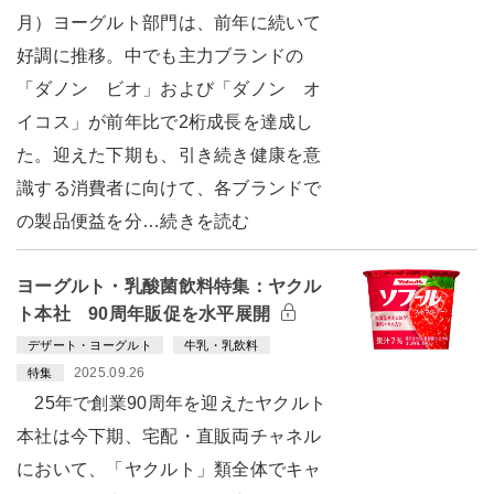
月）ヨーグルト部門は、前年に続いて
好調に推移。中でも主力ブランドの
「ダノン ビオ」および「ダノン オ
イコス」が前年比で2桁成長を達成し
た。迎えた下期も、引き続き健康を意
識する消費者に向けて、各ブランドで
の製品便益を分…続きを読む
ヨーグルト・乳酸菌飲料特集：ヤクル
ト本社 90周年販促を水平展開
デザート・ヨーグルト
牛乳・乳飲料
2025.09.26
特集
25年で創業90周年を迎えたヤクルト
本社は今下期、宅配・直販両チャネル
において、「ヤクルト」類全体でキャ