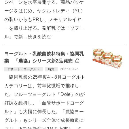
ンペーンを水平展開する。商品パッケ
ージをはじめ、ヤクルトレディ（YL）
の装いからもPRし、メモリアルイヤ
ーを盛り上げる。発酵乳では「ソフー
ル」で新…続きを読む
ヨーグルト・乳酸菌飲料特集：協同乳
業 「農協」シリーズ新2品発売
2025.09.26
デザート・ヨーグルト
特集
協同乳業の25年度4～8月ヨーグルト
カテゴリーは、前年比微増で推移し
た。フルーツヨーグルト「Dole」のが
好調を維持し、「血管サポートヨーグ
ルト」も大幅に伸長した。「農協ヨー
グルト」もシリーズ全体で成長軌道に
あり、下期は新商品2品を上市し、さ