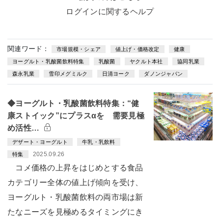
ログインに関するヘルプ
関連ワード：
市場規模・シェア
値上げ・価格改定
健康
ヨーグルト・乳酸菌飲料特集
乳酸菌
ヤクルト本社
協同乳業
森永乳業
雪印メグミルク
日清ヨーク
ダノンジャパン
◆ヨーグルト・乳酸菌飲料特集：“健
康ストイック”にプラスαを 需要見極
め活性…
デザート・ヨーグルト
牛乳・乳飲料
2025.09.26
特集
コメ価格の上昇をはじめとする食品
カテゴリー全体の値上げ傾向を受け、
ヨーグルト・乳酸菌飲料の両市場は新
たなニーズを見極めるタイミングにき