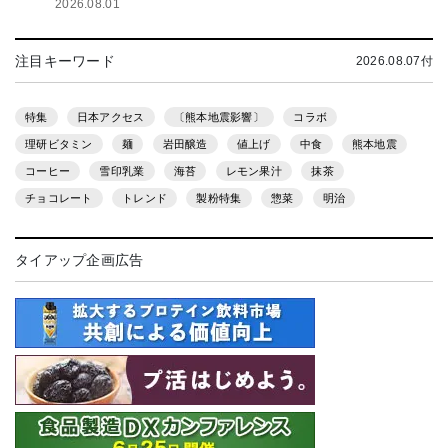
2026.08.01
注目キーワード
2026.08.07付
特集
日本アクセス
〔熊本地震影響〕
コラボ
理研ビタミン
麺
岩田醸造
値上げ
中食
熊本地震
コーヒー
雪印乳業
海苔
レモン果汁
抹茶
チョコレート
トレンド
製粉特集
惣菜
明治
タイアップ企画広告