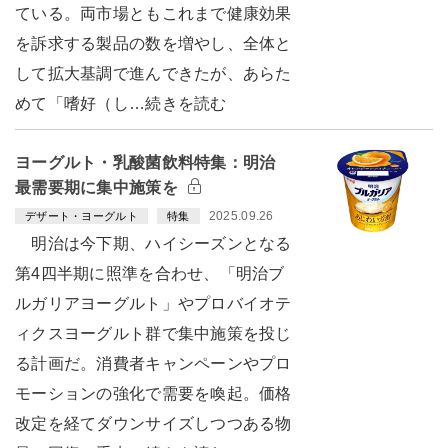
ている。両市場ともこれまで健康効果
を訴求する製品の数を増やし、全体と
して拡大基調で進んできたが、あらた
めて「嗜好（し…続きを読む
ヨーグルト・乳酸菌飲料特集：明治
最需要期に集中施策を
2025.09.26
デザート・ヨーグルト
特集
明治は今下期、ハイシーズンとなる
第4四半期に照準を合わせ、「明治ブ
ルガリアヨーグルト」やプロバイオテ
ィクスヨーグルト群で集中施策を投じ
る計画だ。消費者キャンペーンやプロ
モーションの強化で需要を喚起。価格
改定を経てダウンサイズしつつある物