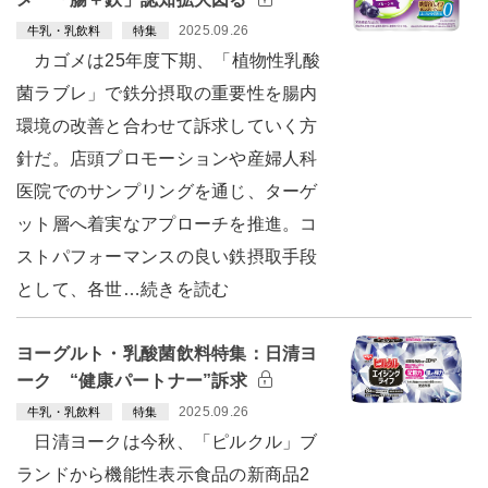
2025.09.26
牛乳・乳飲料
特集
カゴメは25年度下期、「植物性乳酸
菌ラブレ」で鉄分摂取の重要性を腸内
環境の改善と合わせて訴求していく方
針だ。店頭プロモーションや産婦人科
医院でのサンプリングを通じ、ターゲ
ット層へ着実なアプローチを推進。コ
ストパフォーマンスの良い鉄摂取手段
として、各世…続きを読む
ヨーグルト・乳酸菌飲料特集：日清ヨ
ーク “健康パートナー”訴求
2025.09.26
牛乳・乳飲料
特集
日清ヨークは今秋、「ピルクル」ブ
ランドから機能性表示食品の新商品2