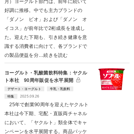
月）ヨーグルト部門は、前年に続いて
好調に推移。中でも主力ブランドの
「ダノン ビオ」および「ダノン オ
イコス」が前年比で2桁成長を達成し
た。迎えた下期も、引き続き健康を意
識する消費者に向けて、各ブランドで
の製品便益を分…続きを読む
ヨーグルト・乳酸菌飲料特集：ヤクル
ト本社 90周年販促を水平展開
デザート・ヨーグルト
牛乳・乳飲料
2025.09.26
特集
25年で創業90周年を迎えたヤクルト
本社は今下期、宅配・直販両チャネル
において、「ヤクルト」類全体でキャ
ンペーンを水平展開する。商品パッケ