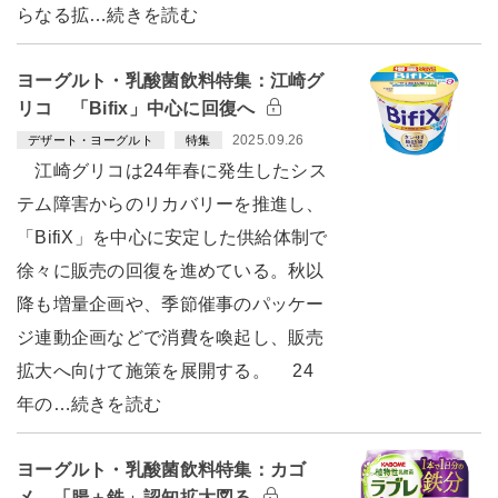
らなる拡…続きを読む
ヨーグルト・乳酸菌飲料特集：江崎グ
リコ 「Bifix」中心に回復へ
2025.09.26
デザート・ヨーグルト
特集
江崎グリコは24年春に発生したシス
テム障害からのリカバリーを推進し、
「BifiX」を中心に安定した供給体制で
徐々に販売の回復を進めている。秋以
降も増量企画や、季節催事のパッケー
ジ連動企画などで消費を喚起し、販売
拡大へ向けて施策を展開する。 24
年の…続きを読む
ヨーグルト・乳酸菌飲料特集：カゴ
メ 「腸＋鉄」認知拡大図る