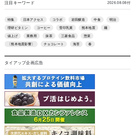
注目キーワード
2026.08.08付
特集
日本アクセス
コラボ
岩田醸造
中食
明治
理研ビタミン
コーヒー
雪印乳業
熊本地震
麺
値上げ
業務用
抹茶
三菱食品
惣菜
〔熊本地震影響〕
チョコレート
海苔
春
タイアップ企画広告