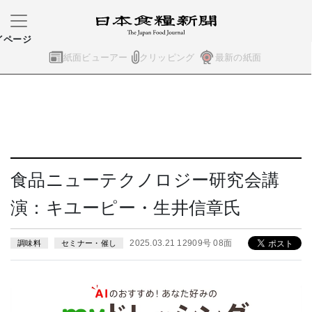
イページ
紙面ビューアー
クリッピング
最新の紙面
食品ニューテクノロジー研究会講
演：キユーピー・生井信章氏
2025.03.21 12909号 08面
調味料
セミナー・催し