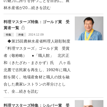
の魅力に誇りを持つことを目的に、農
林水産省が20…続きを読む
料理マスターズ特集：ゴールド賞 受
賞者一覧
2024.12.09
特集
外食
◆第15回農林水産省料理人顕彰制度
「料理マスターズ」ゴールド賞 受賞
者（敬称略） ●「職人館」 北沢正
和（きたざわ・まさかず）氏 八ヶ岳
北麓で古民家を再生し、1992年に職人
館を開く。地場産食材と職人の技を融
合した農家レストランの草分けとし
て、全…続きを読む
料理マスターズ特集：シルバー賞 受