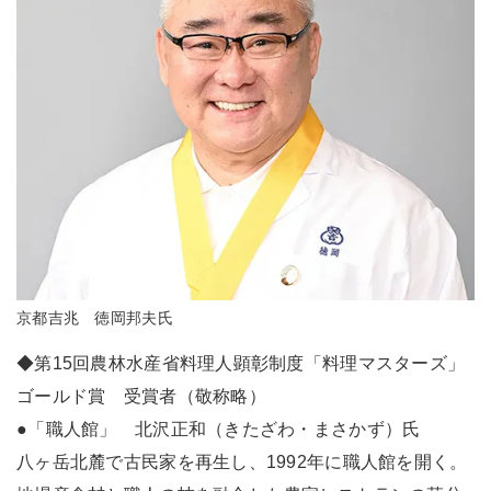
京都吉兆 徳岡邦夫氏
◆第15回農林水産省料理人顕彰制度「料理マスターズ」
ゴールド賞 受賞者（敬称略）
●「職人館」 北沢正和（きたざわ・まさかず）氏
八ヶ岳北麓で古民家を再生し、1992年に職人館を開く。