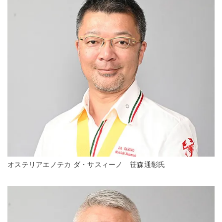
オステリアエノテカ ダ・サスィーノ 笹森通彰氏