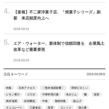
4.
【速報】不二家洋菓子店、「焼菓子シリーズ」刷
新 来店頻度向上へ
2026.08.04
5.
エア・ウォーター、新体制で信頼回復を 企業風土
改革など最重要視
2026.08.05
注目キーワード
2026.08.06付
特集
日本アクセス
〔熊本地震影響〕
理研ビタミン
レモン果汁
コラボ
中華料理の素
本みりん
麺
抹茶
熊本地震
岩田醸造
中食
製粉特集
値上げ
チョコレート
三菱食品
海苔
コンソメ
味の素