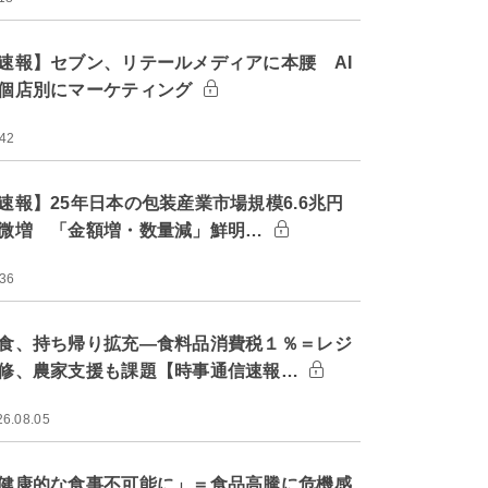
速報】セブン、リテールメディアに本腰 AI
個店別にマーケティング
:42
速報】25年日本の包装産業市場規模6.6兆円
微増 「金額増・数量減」鮮明…
:36
食、持ち帰り拡充―食料品消費税１％＝レジ
修、農家支援も課題【時事通信速報…
26.08.05
健康的な食事不可能に」＝食品高騰に危機感