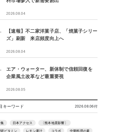
料市場参入で新需要創出
2026.08.04
.
【速報】不二家洋菓子店、「焼菓子シリー
ズ」刷新 来店頻度向上へ
2026.08.04
.
エア・ウォーター、新体制で信頼回復を
企業風土改革など最重要視
2026.08.05
目キーワード
2026.08.06付
特集
日本アクセス
〔熊本地震影響〕
理研ビタミン
レモン果汁
コラボ
中華料理の素