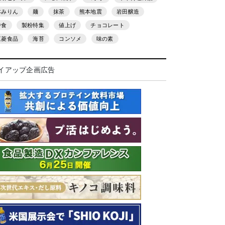
本みりん
麺
抹茶
熊本地震
岩田醸造
中食
製粉特集
値上げ
チョコレート
三菱食品
海苔
コンソメ
味の素
イアップ企画広告