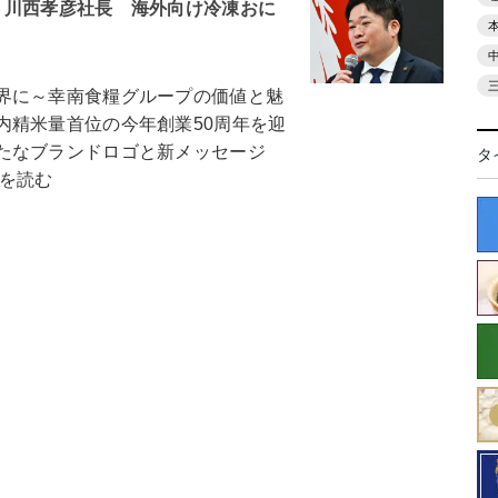
・川西孝彦社長 海外向け冷凍おに
界に～幸南食糧グループの価値と魅
内精米量首位の今年創業50周年を迎
たなブランドロゴと新メッセージ
タ
きを読む