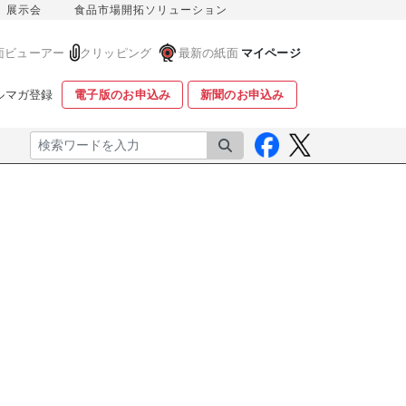
展示会
食品市場開拓ソリューション
面ビューアー
クリッピング
最新の紙面
マイページ
ルマガ登録
電子版のお申込み
新聞のお申込み
検索