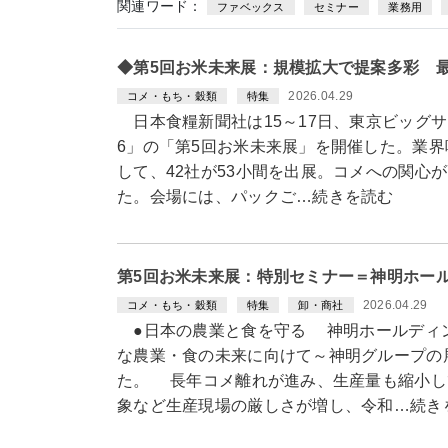
関連ワード：
ファベックス
セミナー
業務用
◆第5回お米未来展：規模拡大で提案多彩 
2026.04.29
コメ・もち・穀類
特集
日本食糧新聞社は15～17日、東京ビッグサイ
6」の「第5回お米未来展」を開催した。業
して、42社が53小間を出展。コメへの関心
た。会場には、パックご…続きを読む
第5回お米未来展：特別セミナー＝神明ホー
2026.04.29
コメ・もち・穀類
特集
卸・商社
●日本の農業と食を守る 神明ホールディ
な農業・食の未来に向けて～神明グループの
た。 長年コメ離れが進み、生産量も縮小し
象など生産現場の厳しさが増し、令和…続き