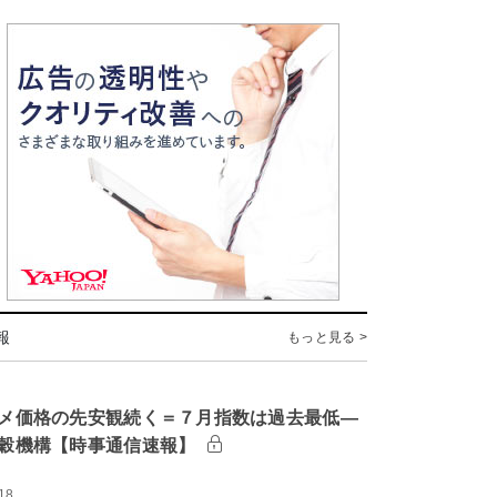
報
もっと見る >
メ価格の先安観続く＝７月指数は過去最低―
穀機構【時事通信速報】
18