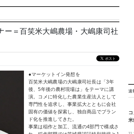
ナー＝百笑米大嶋農場・大嶋康司社
●マーケットイン発想を
百笑米大嶋農場の大嶋康司社長は「3年
後、5年後の農村現場は」をテーマに講
速
演。コメに特化した農業生産法人として
専門性を追求し、事業拡大とともに会社
固有の価値を探索し、独自商品でブラン
コ
ド化を推進してきた。
米
事業は稲作と加工、流通の4部門で構成さ
11: