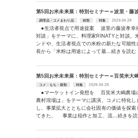
第5回お米未来展：特別セミナー＝波里・藤波孝
2026.04.29
調理品・コメまわり品
粉類
特集
●生活者視点で用途提案 波里の藤波孝幸
対談」をテーマに、料理家RINATYと対談
ンドや、生活者視点での米粉の新たな可能性
長から「米粉は用途によって最…続きを読む
第5回お米未来展：特別セミナー＝百笑米大
2026.04.29
コメ・もち・穀類
特集
●マーケットイン発想を 百笑米大嶋農場の
農村現場は」をテーマに講演。コメに特化し
し、事業拡大とともに会社固有の価値を探索
てきた。 事業は稲作と加工、流…続きを読