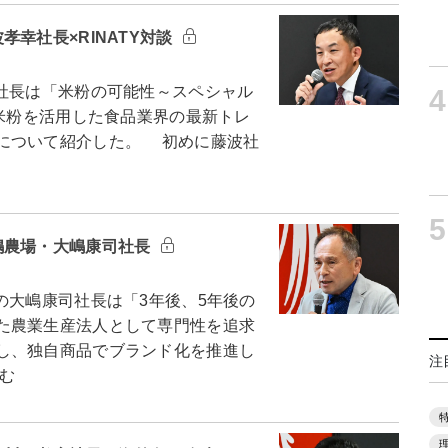
幸社長×RINATY対談
社長は「米粉の可能性～スペシャル
4
。米粉を活用した食品業界の最新トレ
について紹介した。 初めに藤波社
5
嶋農場・大嶋康司社長
大嶋康司社長は「3年後、5年後の
た農業生産法人として専門性を追求
し、独自商品でブランド化を推進し
注
む