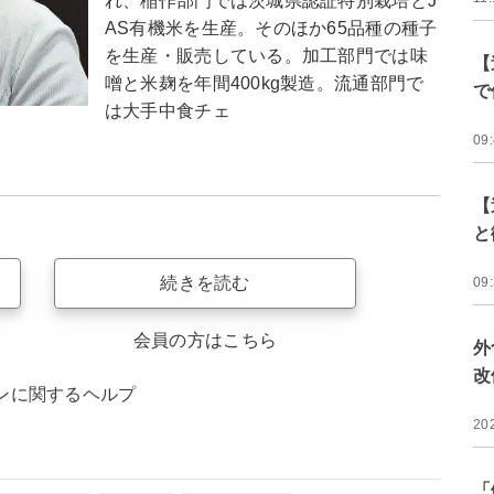
れ、稲作部門では茨城県認証特別栽培とJ
AS有機米を生産。そのほか65品種の種子
を生産・販売している。加工部門では味
【
噌と米麹を年間400kg製造。流通部門で
で
は大手中食チェ
09
【
と
続きを読む
09
会員の方はこちら
外
改
ンに関するヘルプ
20
「