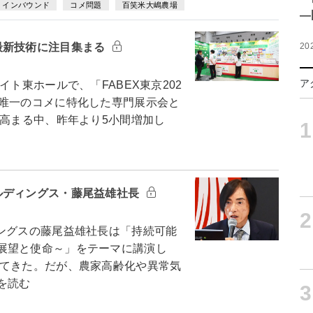
インバウンド
コメ問題
百笑米大嶋農場
―
最新技術に注目集まる
20
ア
ト東ホールで、「FABEX東京202
界唯一のコメに特化した専門展示会と
が高まる中、昨年より5小間増加し
1
ルディングス・藤尾益雄社長
2
ングスの藤尾益雄社長は「持続可能
展望と使命～」をテーマに講演し
てきた。だが、農家高齢化や異常気
を読む
3