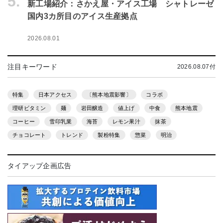
5.
新工場紹介：さかえ屋・アイス工場 シャトレーゼ
国内3カ所目のアイス生産拠点
2026.08.01
注目キーワード
2026.08.07付
特集
日本アクセス
〔熊本地震影響〕
コラボ
理研ビタミン
麺
岩田醸造
値上げ
中食
熊本地震
コーヒー
雪印乳業
海苔
レモン果汁
抹茶
チョコレート
トレンド
製粉特集
惣菜
明治
タイアップ企画広告