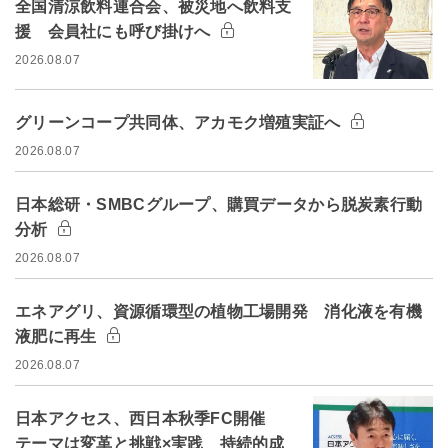
全国清涼飲料連合会、被災地へ飲料支
援 会員社にも呼び掛けへ
2026.08.07
グリーンコープ共同体、アカモク増殖実証へ
2026.08.07
日本総研・SMBCグループ、購買データから脱炭素行動
分析
2026.08.07
エネアグリ、資源循環型の植物工場開発 消化液を有機
液肥に再生
2026.08.07
日本アクセス、西日本秋季FC開催
テーマは変革と挑戦×実践 持続的成