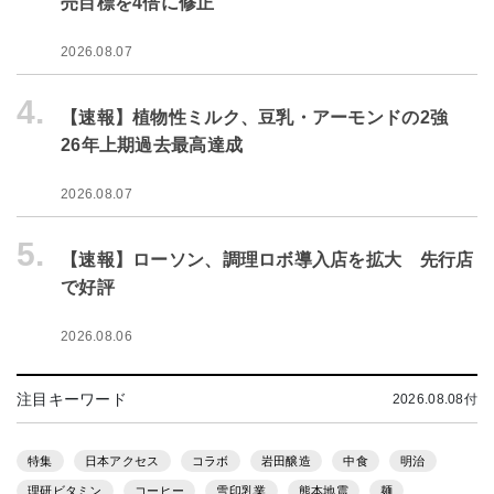
売目標を4倍に修正
2026.08.07
4.
【速報】植物性ミルク、豆乳・アーモンドの2強
26年上期過去最高達成
2026.08.07
5.
【速報】ローソン、調理ロボ導入店を拡大 先行店
で好評
2026.08.06
注目キーワード
2026.08.08付
特集
日本アクセス
コラボ
岩田醸造
中食
明治
理研ビタミン
コーヒー
雪印乳業
熊本地震
麺