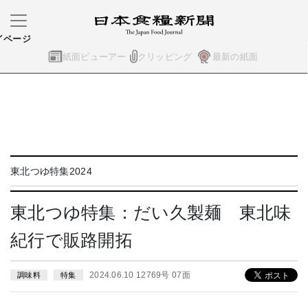
イページ
紙面ビューアー
クリッピング
最新の紙面
東北つゆ特集2024
東北つゆ特集：だい久製麺 東北味
紀行で販路開拓
2024.06.10 12769号 07面
調味料
特集