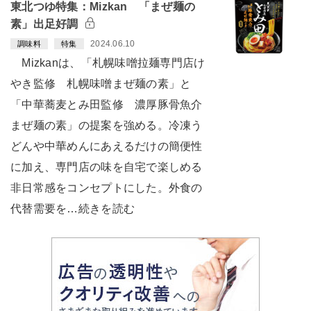
東北つゆ特集：Mizkan 「まぜ麺の
素」出足好調
2024.06.10
調味料
特集
Mizkanは、「札幌味噌拉麺専門店け
やき監修 札幌味噌まぜ麺の素」と
「中華蕎麦とみ田監修 濃厚豚骨魚介
まぜ麺の素」の提案を強める。冷凍う
どんや中華めんにあえるだけの簡便性
に加え、専門店の味を自宅で楽しめる
非日常感をコンセプトにした。外食の
代替需要を…続きを読む