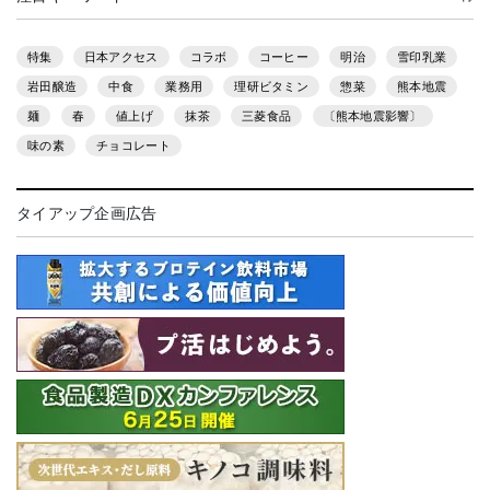
特集
日本アクセス
コラボ
コーヒー
明治
雪印乳業
岩田醸造
中食
業務用
理研ビタミン
惣菜
熊本地震
麺
春
値上げ
抹茶
三菱食品
〔熊本地震影響〕
味の素
チョコレート
タイアップ企画広告