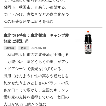
で、福島市が市町村別の1位となり、
盛岡市、秋田市、青森市が追随する。
つけ・かけ、煮炊きなどの食文化がつ
ゆの旺盛な需要…続きを読む
東北つゆ特集：東北醤油 キャンプ愛
好家に浸透
2024.06.10
調味料
特集
秋田県大仙市の東北醤油が手掛ける
「万能つゆ 味どうらくの里」がアウ
トドアシーンで脚光を浴びている。
汎用（はんよう）性の高さや鰹だしを
利かせたうまみと甘さのバランスの良
さが口コミで広がり、全国のキャンプ
愛好家の支持を獲得している。秋田の
人口が90万…続きを読む