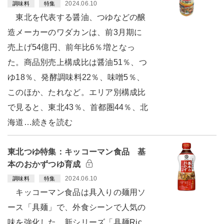
2024.06.10
調味料
特集
東北を代表する醤油、つゆなどの醸
造メーカーのワダカンは、前3月期に
売上げ54億円、前年比6％増となっ
た。商品別売上構成比は醤油51％、つ
ゆ18％、発酵調味料22％、味噌5％、
このほか、たれなど。エリア別構成比
で見ると、東北43％、首都圏44％、北
海道…続きを読む
東北つゆ特集：キッコーマン食品 基
本のおかずつゆ育成
2024.06.10
調味料
特集
キッコーマン食品は具入りの麺用ソ
ース「具麺」で、外食シーンで人気の
味を強化した。新シリーズ「具麺Ric