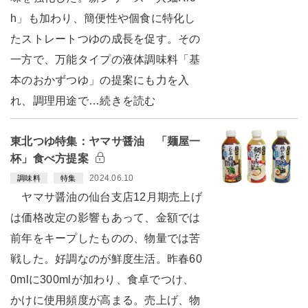
h」も加わり、簡便性や個食に特化し
たストレートつゆの成長を促す。その
一方で、万能タイプの液体調味料「基
本のおかずつゆ」の提案にも力を入
れ、調理用途で…続きを読む
東北つゆ特集：ヤマサ醤油 「麺屋一
杯」食べ方提案
2024.06.10
調味料
特集
ヤマサ醤油の仙台支店12月期売上げ
は価格改定の影響もあって、金額では
前年をキープしたものの、物量では苦
戦した。好調なのが鮮度生活。昨春60
0mlに300mlが加わり、食卓でつけ、
かけに使用頻度が高まる。売上げ、物