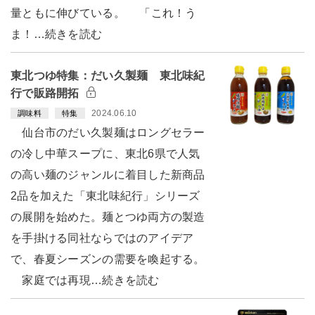
量ともに伸びている。 「これ！う
ま！…続きを読む
東北つゆ特集：だい久製麺 東北味紀
行で販路開拓
2024.06.10
調味料
特集
仙台市のだい久製麺はロングセラー
の冷し中華スープに、東北6県で人気
の高い麺のジャンルに着目した新商品
2品を加えた「東北味紀行」シリーズ
の展開を始めた。麺とつゆ両方の製造
を手掛ける同社ならではのアイデア
で、春夏シーズンの需要を喚起する。
家庭では再現…続きを読む