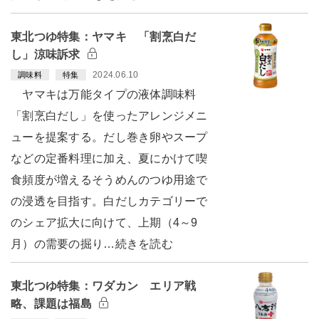
東北つゆ特集：ヤマキ 「割烹白だ
し」涼味訴求
2024.06.10
調味料
特集
ヤマキは万能タイプの液体調味料
「割烹白だし」を使ったアレンジメニ
ューを提案する。だし巻き卵やスープ
などの定番料理に加え、夏にかけて喫
食頻度が増えるそうめんのつゆ用途で
の浸透を目指す。白だしカテゴリーで
のシェア拡大に向けて、上期（4～9
月）の需要の掘り…続きを読む
東北つゆ特集：ワダカン エリア戦
略、課題は福島