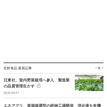
生鮮食品 最新記事
一覧 >
日東社、室内野菜栽培へ参入 製造業
の品質管理生かす
2026.08.07
エネアグリ、資源循環型の植物工場開発 消化液を有機