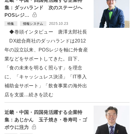
近畿・中国・四国発活躍する企業特
集：ダッハランド 次のステージへ
POSレジ…
2025.10.23
特集
情報システム
◆巻頭インタビュー 唐澤太郎社長
DX総合商社のダッハランドは2012
年の設立以来、POSレジを軸に外食産
業などをサポートしてきた。目下、
「食の未来を明るく照らす」を理念
に、「キャッシュレス決済」「IT導入
補助金サポート」「飲食事業の海外出
店を支援…続きを読む
近畿・中国・四国発活躍する企業特
集：あじかん 玉子焼き・巻寿司・ゴ
ボウに注力