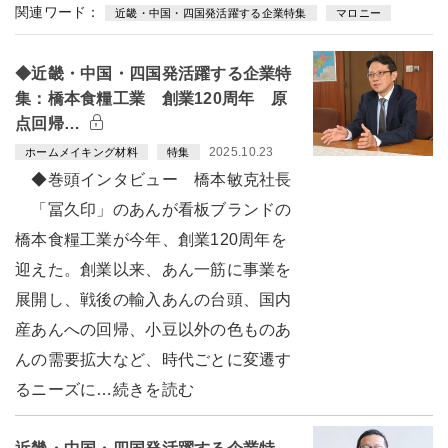
関連ワード：
近畿・中国・四国発活躍する企業特集
マロニー
◆近畿・中国・四国発活躍する企業特
集：橋本食糧工業 創業120周年 原
点回帰…
2025.10.23
ホームメイキング材料
特集
◆巻頭インタビュー 橋本敏克社長
「冨久印」のあんが看板ブランドの
橋本食糧工業が今年、創業120周年を
迎えた。創業以来、あん一筋に事業を
展開し、戦後の輸入あんの台頭、国内
産あんへの回帰、小豆以外の色ものあ
んの需要拡大など、時代ごとに変遷す
るニーズに…続きを読む