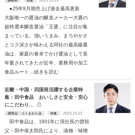
2025.10.23
調味料
特集
●25年9月期売上げ過去最高更新
大阪唯一の醤油の醸造メーカー大醤の
超特選本醸造醤油「王醤」に注目が集
まっている。強いうまみ、まろやかさ
とコク深さが味わえる同社の最高級醤
油は、家庭の食卓でかけ醤油として長
年愛されてきたが近年、業務用や加工
食品ルート…続きを読む
近畿・中国・四国発活躍する企業特
集：田中食品 おいしさと安全・安心
にこだわり…
2025.10.23
調理品・コメまわり品
特集
田中食品は、1901年に現社長の曽祖
父・田中保太郎氏により、漬物・味噌