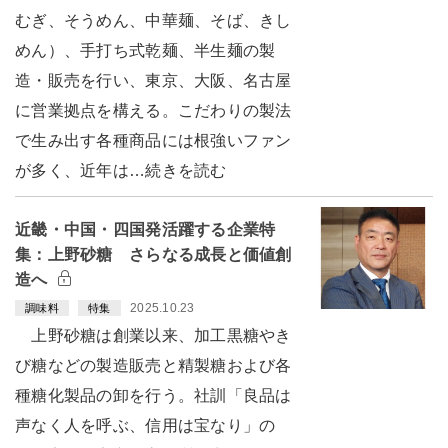
むぎ、そうめん、中華麺、そば、きし
めん）、手打ち式乾麺、半生麺の製
造・販売を行い、東京、大阪、名古屋
に営業拠点を構える。こだわりの製法
で生み出す各種商品には根強いファン
が多く、近年は…続きを読む
近畿・中国・四国発活躍する企業特
集：上野砂糖 さらなる成長と価値創
造へ
2025.10.23
調味料
特集
上野砂糖は創業以来、加工黒糖やき
び糖などの製造販売と精製糖および各
種糖化製品の卸を行う。社訓「良品は
声なく人を呼ぶ、信用は宝なり」の