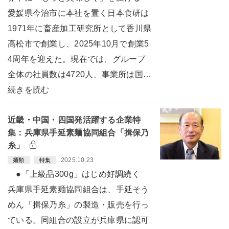
愛媛県今治市に本社を置く日本食研は
1971年に畜産加工研究所として香川県
高松市で創業し、2025年10月で創業5
4周年を迎えた。現在では、グループ
全体の社員数は4720人、事業所は国…
続きを読む
近畿・中国・四国発活躍する企業特
集：兵庫県手延素麺協同組合「揖保乃
糸」
2025.10.23
麺類
特集
●「上級品300g」はじめ好調続く
兵庫県手延素麺協同組合は、手延そう
めん「揖保乃糸」の製造・販売を行っ
ている。同組合の設立が兵庫県に認可