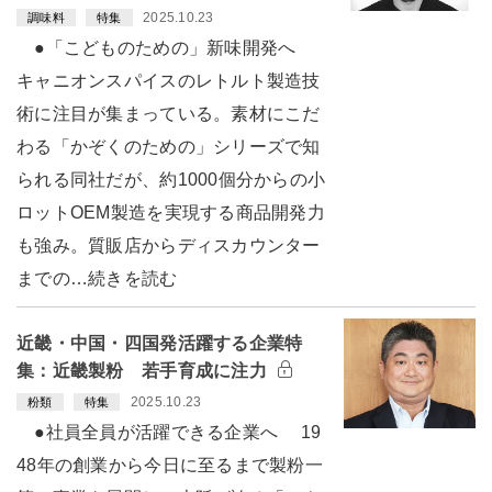
2025.10.23
調味料
特集
●「こどものための」新味開発へ
キャニオンスパイスのレトルト製造技
術に注目が集まっている。素材にこだ
わる「かぞくのための」シリーズで知
られる同社だが、約1000個分からの小
ロットOEM製造を実現する商品開発力
も強み。質販店からディスカウンター
までの…続きを読む
近畿・中国・四国発活躍する企業特
集：近畿製粉 若手育成に注力
2025.10.23
粉類
特集
●社員全員が活躍できる企業へ 19
48年の創業から今日に至るまで製粉一