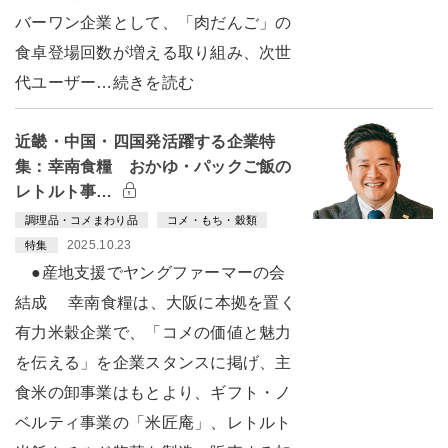
バーワン企業として、「肉だんご」の
食卓登場回数が増える取り組み、次世
代ユーザー…続きを読む
近畿・中国・四国発活躍する企業特
集：幸南食糧 おかゆ・パックご飯の
レトルト事…
調理品・コメまわり品
コメ・もち・穀類
2025.10.23
特集
●産地支援でヤングファーマーの会
結成 幸南食糧は、大阪に本拠を置く
有力米穀企業で、「コメの価値と魅力
を伝える」を企業スタンスに掲げ、主
食米の卸事業はもとより、ギフト・ノ
ベルティ事業の「米匠庵」、レトルト