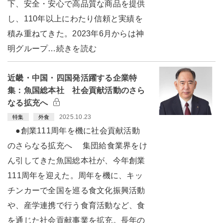
下、安全・安心で高品質な商品を提供
し、110年以上にわたり信頼と実績を
積み重ねてきた。2023年6月からは神
明グループ…続きを読む
近畿・中国・四国発活躍する企業特
集：魚国総本社 社会貢献活動のさら
なる拡充へ
2025.10.23
特集
外食
●創業111周年を機に社会貢献活動
のさらなる拡充へ 集団給食業界をけ
ん引してきた魚国総本社が、今年創業
111周年を迎えた。周年を機に、キッ
チンカーで全国を巡る食文化振興活動
や、産学連携で行う食育活動など、食
を通じた社会貢献事業を拡充。長年の