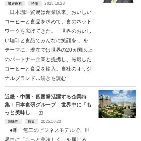
2025.10.23
嗜好飲料
特集
日本珈琲貿易は創業以来、おいしい
コーヒーと食品を求めて、食のネット
ワークを広げてきた。「世界のおいし
い珈琲と食品でみんなに笑顔を-」を
テーマに、現在では世界の20ヵ国以上
のパートナー企業と提携し、厳選した
コーヒーと食品を輸入。自社のオリジ
ナルブランド…続きを読む
近畿・中国・四国発活躍する企業特
集：日本食研グループ 世界中に「も
っと美味し…
2025.10.23
調味料
特集
●唯一無二のビジネスモデルで、世
界中に「もっと美味しく」を届ける