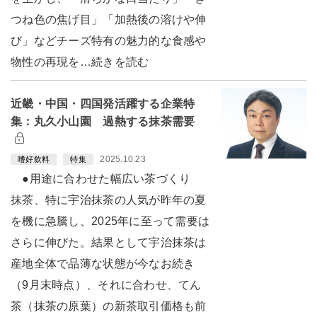
つね色の焦げ目」「加熱後の溶けや伸
び」などチーズ特有の魅力的な食感や
物性の再現を…続きを読む
近畿・中国・四国発活躍する企業特
集：丸久小山園 過熱する抹茶需要
2025.10.23
嗜好飲料
特集
●用途に合わせた幅広い茶づくり
抹茶、特に宇治抹茶の人気が昨年の夏
を機に急騰し、2025年に至って需要は
さらに伸びた。結果として宇治抹茶は
産地全体で品薄な状態が今なお続き
（9月末時点）、それに合わせ、てん
茶（抹茶の原葉）の新茶取引価格も前