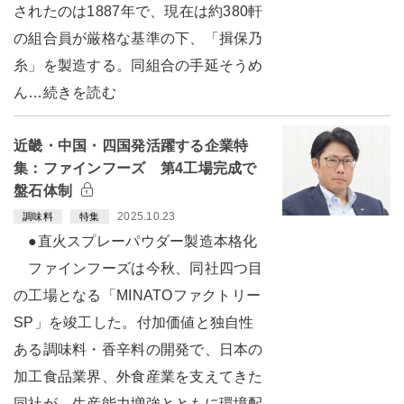
されたのは1887年で、現在は約380軒
の組合員が厳格な基準の下、「揖保乃
糸」を製造する。同組合の手延そうめ
ん…続きを読む
近畿・中国・四国発活躍する企業特
集：ファインフーズ 第4工場完成で
盤石体制
2025.10.23
調味料
特集
●直火スプレーパウダー製造本格化
ファインフーズは今秋、同社四つ目
の工場となる「MINATOファクトリー
SP」を竣工した。付加価値と独自性
ある調味料・香辛料の開発で、日本の
加工食品業界、外食産業を支えてきた
同社が、生産能力増強とともに環境配