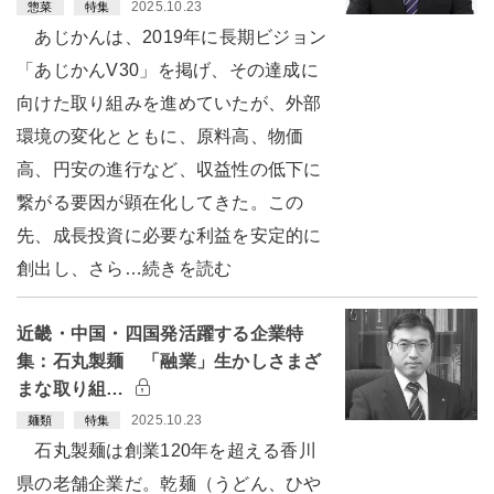
2025.10.23
惣菜
特集
あじかんは、2019年に長期ビジョン
「あじかんV30」を掲げ、その達成に
向けた取り組みを進めていたが、外部
環境の変化とともに、原料高、物価
高、円安の進行など、収益性の低下に
繋がる要因が顕在化してきた。この
先、成長投資に必要な利益を安定的に
創出し、さら…続きを読む
近畿・中国・四国発活躍する企業特
集：石丸製麺 「融業」生かしさまざ
まな取り組…
2025.10.23
麺類
特集
石丸製麺は創業120年を超える香川
県の老舗企業だ。乾麺（うどん、ひや