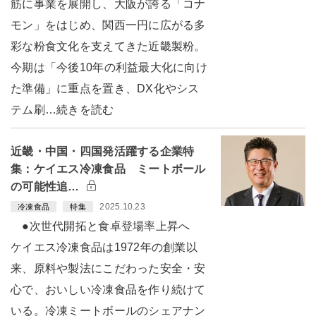
筋に事業を展開し、大阪が誇る「コナ
モン」をはじめ、関西一円に広がる多
彩な粉食文化を支えてきた近畿製粉。
今期は「今後10年の利益最大化に向け
た準備」に重点を置き、DX化やシス
テム刷…続きを読む
近畿・中国・四国発活躍する企業特
集：ケイエス冷凍食品 ミートボール
の可能性追…
2025.10.23
冷凍食品
特集
●次世代開拓と食卓登場率上昇へ
ケイエス冷凍食品は1972年の創業以
来、原料や製法にこだわった安全・安
心で、おいしい冷凍食品を作り続けて
いる。冷凍ミートボールのシェアナン