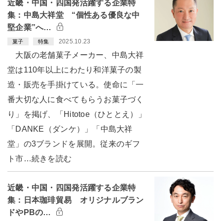
近畿・中国・四国発活躍する企業特
集：中島大祥堂 “個性ある優良な中
堅企業”へ…
2025.10.23
菓子
特集
大阪の老舗菓子メーカー、中島大祥
堂は110年以上にわたり和洋菓子の製
造・販売を手掛けている。使命に「一
番大切な人に食べてもらうお菓子づく
り」を掲げ、「Hitotoe（ひととえ）」
「DANKE（ダンケ）」「中島大祥
堂」の3ブランドを展開。従来のギフ
ト市…続きを読む
近畿・中国・四国発活躍する企業特
集：日本珈琲貿易 オリジナルブラン
ドやPBの…