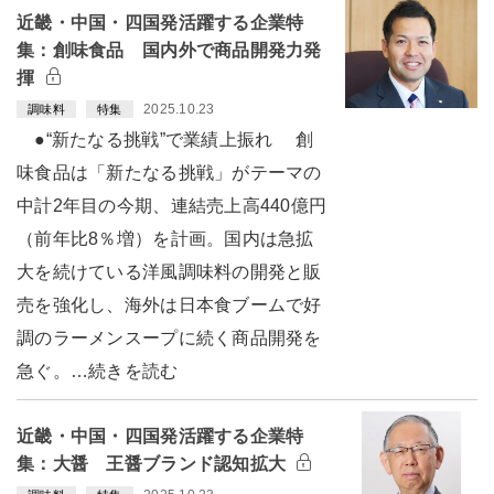
近畿・中国・四国発活躍する企業特
集：創味食品 国内外で商品開発力発
揮
2025.10.23
調味料
特集
●“新たなる挑戦”で業績上振れ 創
味食品は「新たなる挑戦」がテーマの
中計2年目の今期、連結売上高440億円
（前年比8％増）を計画。国内は急拡
大を続けている洋風調味料の開発と販
売を強化し、海外は日本食ブームで好
調のラーメンスープに続く商品開発を
急ぐ。…続きを読む
近畿・中国・四国発活躍する企業特
集：大醤 王醤ブランド認知拡大