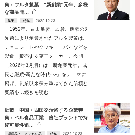
集：フルタ製菓 “新創業”元年、多様
な商品開…
2025.10.23
菓子
特集
1952年、古田亀彦、乙彦、鶴彦の3
兄弟により創業されたフルタ製菓は、
チョコレートやクッキー、パイなどを
製造・販売する菓子メーカー。今期
（2026年3月期）は「新創業元年。成
長と継続-新たな時代へ-」をテーマに
掲げ、創業以来積み重ねてきた信頼と
実績を…続きを読む
近畿・中国・四国発活躍する企業特
集：ベル食品工業 自社ブランドで持
続可能性追…
2025.10.23
調理品・コメまわり品
特集