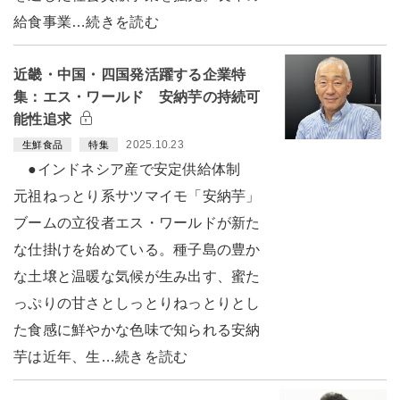
給食事業…続きを読む
近畿・中国・四国発活躍する企業特
集：エス・ワールド 安納芋の持続可
能性追求
2025.10.23
生鮮食品
特集
●インドネシア産で安定供給体制
元祖ねっとり系サツマイモ「安納芋」
ブームの立役者エス・ワールドが新た
な仕掛けを始めている。種子島の豊か
な土壌と温暖な気候が生み出す、蜜た
っぷりの甘さとしっとりねっとりとし
た食感に鮮やかな色味で知られる安納
芋は近年、生…続きを読む