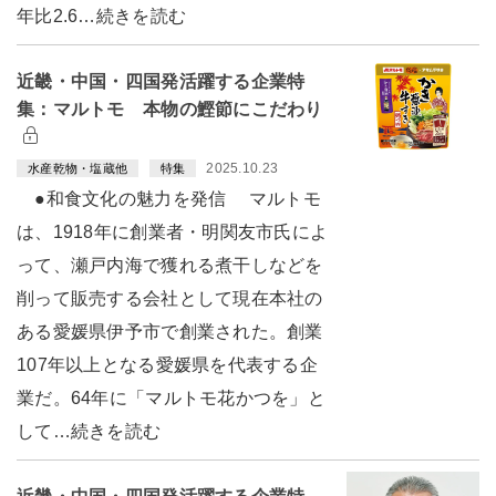
年比2.6…続きを読む
近畿・中国・四国発活躍する企業特
集：マルトモ 本物の鰹節にこだわり
2025.10.23
水産乾物・塩蔵他
特集
●和食文化の魅力を発信 マルトモ
は、1918年に創業者・明関友市氏によ
って、瀬戸内海で獲れる煮干しなどを
削って販売する会社として現在本社の
ある愛媛県伊予市で創業された。創業
107年以上となる愛媛県を代表する企
業だ。64年に「マルトモ花かつを」と
して…続きを読む