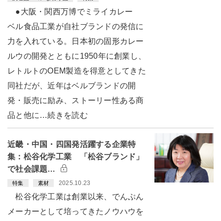
●大阪・関西万博でミライカレー
ベル食品工業が自社ブランドの発信に
力を入れている。日本初の固形カレー
ルウの開発とともに1950年に創業し、
レトルトのOEM製造を得意としてきた
同社だが、近年はベルブランドの開
発・販売に励み、ストーリー性ある商
品と他に…続きを読む
近畿・中国・四国発活躍する企業特
集：松谷化学工業 「松谷ブランド」
で社会課題…
2025.10.23
特集
素材
松谷化学工業は創業以来、でんぷん
メーカーとして培ってきたノウハウを