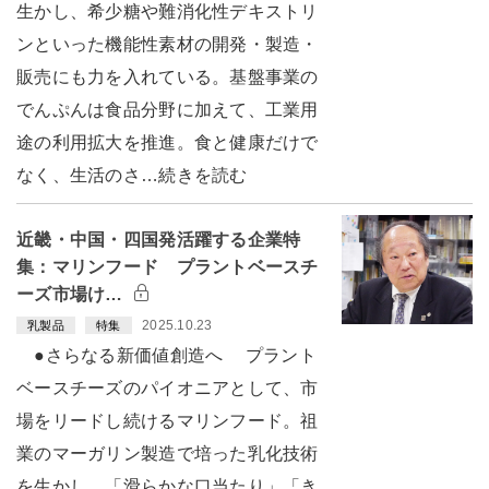
生かし、希少糖や難消化性デキストリ
ンといった機能性素材の開発・製造・
販売にも力を入れている。基盤事業の
でんぷんは食品分野に加えて、工業用
途の利用拡大を推進。食と健康だけで
なく、生活のさ…続きを読む
近畿・中国・四国発活躍する企業特
集：マリンフード プラントベースチ
ーズ市場け…
2025.10.23
乳製品
特集
●さらなる新価値創造へ プラント
ベースチーズのパイオニアとして、市
場をリードし続けるマリンフード。祖
業のマーガリン製造で培った乳化技術
を生かし、「滑らかな口当たり」「き