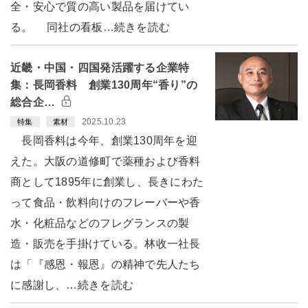
全・安心で質の高い製品を届けてい
る。 同社の看板…続きを読む
近畿・中国・四国発活躍する企業特
集：長岡香料 創業130周年“香り”の
総合企…
2025.10.23
特集
素材
長岡香料は今年、創業130周年を迎
えた。大阪の道修町で薬種および香料
商として1895年に創業し、長きにわた
って食品・飲料向けのフレーバーや香
水・化粧品などのフレグランスの製
造・販売を手掛けている。林收一社長
は「『感恩・報恩』の精神で先人たち
に感謝し、…続きを読む