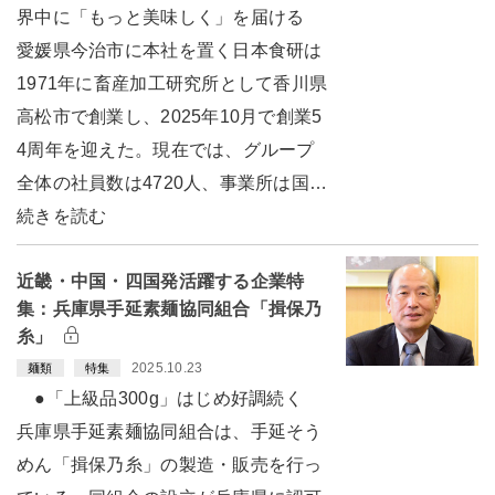
界中に「もっと美味しく」を届ける
愛媛県今治市に本社を置く日本食研は
1971年に畜産加工研究所として香川県
高松市で創業し、2025年10月で創業5
4周年を迎えた。現在では、グループ
全体の社員数は4720人、事業所は国…
続きを読む
近畿・中国・四国発活躍する企業特
集：兵庫県手延素麺協同組合「揖保乃
糸」
2025.10.23
麺類
特集
●「上級品300g」はじめ好調続く
兵庫県手延素麺協同組合は、手延そう
めん「揖保乃糸」の製造・販売を行っ