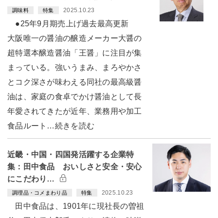
2025.10.23
調味料
特集
●25年9月期売上げ過去最高更新
大阪唯一の醤油の醸造メーカー大醤の
超特選本醸造醤油「王醤」に注目が集
まっている。強いうまみ、まろやかさ
とコク深さが味わえる同社の最高級醤
油は、家庭の食卓でかけ醤油として長
年愛されてきたが近年、業務用や加工
食品ルート…続きを読む
近畿・中国・四国発活躍する企業特
集：田中食品 おいしさと安全・安心
にこだわり…
2025.10.23
調理品・コメまわり品
特集
田中食品は、1901年に現社長の曽祖