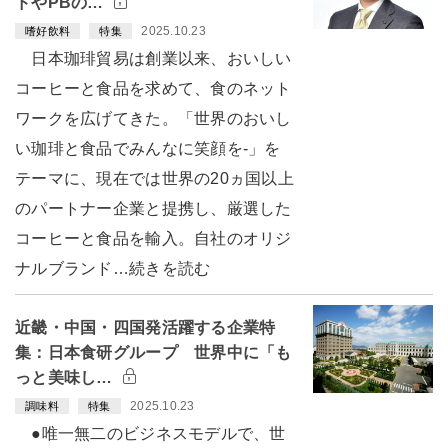
ドやPBの…
2025.10.23
嗜好飲料
特集
日本珈琲貿易は創業以来、おいしい
コーヒーと食品を求めて、食のネット
ワークを広げてきた。「世界のおいし
い珈琲と食品でみんなに笑顔を-」を
テーマに、現在では世界の20ヵ国以上
のパートナー企業と提携し、厳選した
コーヒーと食品を輸入。自社のオリジ
ナルブランド…続きを読む
近畿・中国・四国発活躍する企業特
集：日本食研グループ 世界中に「も
っと美味し…
2025.10.23
調味料
特集
●唯一無二のビジネスモデルで、世