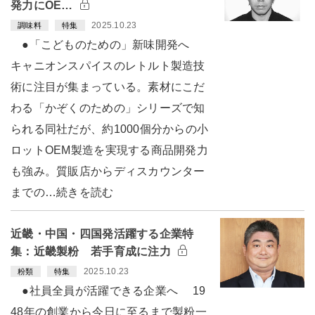
発力にOE…
2025.10.23
調味料
特集
●「こどものための」新味開発へ
キャニオンスパイスのレトルト製造技
術に注目が集まっている。素材にこだ
わる「かぞくのための」シリーズで知
られる同社だが、約1000個分からの小
ロットOEM製造を実現する商品開発力
も強み。質販店からディスカウンター
までの…続きを読む
近畿・中国・四国発活躍する企業特
集：近畿製粉 若手育成に注力
2025.10.23
粉類
特集
●社員全員が活躍できる企業へ 19
48年の創業から今日に至るまで製粉一