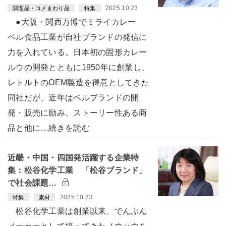
2025.10.23
調理品・コメまわり品
特集
●大阪・関西万博でミライカレー
ベル食品工業が自社ブランドの発信に
力を入れている。日本初の固形カレー
ルウの開発とともに1950年に創業し、
レトルトのOEM製造を得意としてきた
同社だが、近年はベルブランドの開
発・販売に励み、ストーリー性ある商
品と他に…続きを読む
近畿・中国・四国発活躍する企業特
集：松谷化学工業 「松谷ブランド」
で社会課題…
2025.10.23
特集
素材
松谷化学工業は創業以来、でんぷん