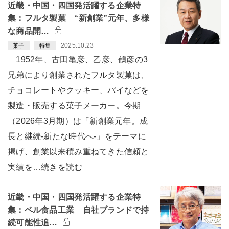
近畿・中国・四国発活躍する企業特
集：フルタ製菓 “新創業”元年、多様
な商品開…
2025.10.23
菓子
特集
1952年、古田亀彦、乙彦、鶴彦の3
兄弟により創業されたフルタ製菓は、
チョコレートやクッキー、パイなどを
製造・販売する菓子メーカー。今期
（2026年3月期）は「新創業元年。成
長と継続-新たな時代へ-」をテーマに
掲げ、創業以来積み重ねてきた信頼と
実績を…続きを読む
近畿・中国・四国発活躍する企業特
集：ベル食品工業 自社ブランドで持
続可能性追…