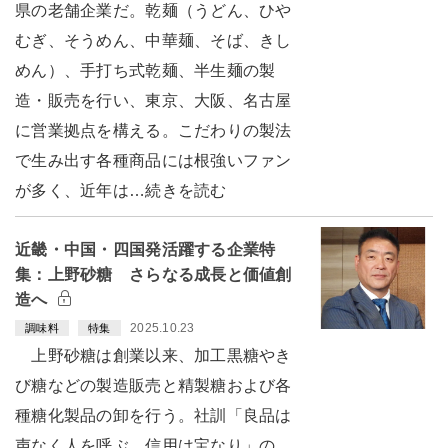
県の老舗企業だ。乾麺（うどん、ひや
むぎ、そうめん、中華麺、そば、きし
めん）、手打ち式乾麺、半生麺の製
造・販売を行い、東京、大阪、名古屋
に営業拠点を構える。こだわりの製法
で生み出す各種商品には根強いファン
が多く、近年は…続きを読む
近畿・中国・四国発活躍する企業特
集：上野砂糖 さらなる成長と価値創
造へ
2025.10.23
調味料
特集
上野砂糖は創業以来、加工黒糖やき
び糖などの製造販売と精製糖および各
種糖化製品の卸を行う。社訓「良品は
声なく人を呼ぶ、信用は宝なり」の