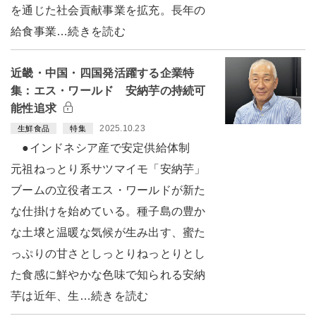
を通じた社会貢献事業を拡充。長年の
給食事業…続きを読む
近畿・中国・四国発活躍する企業特
集：エス・ワールド 安納芋の持続可
能性追求
2025.10.23
生鮮食品
特集
●インドネシア産で安定供給体制
元祖ねっとり系サツマイモ「安納芋」
ブームの立役者エス・ワールドが新た
な仕掛けを始めている。種子島の豊か
な土壌と温暖な気候が生み出す、蜜た
っぷりの甘さとしっとりねっとりとし
た食感に鮮やかな色味で知られる安納
芋は近年、生…続きを読む