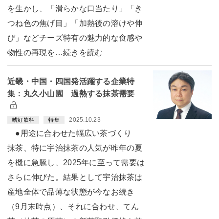
を生かし、「滑らかな口当たり」「き
つね色の焦げ目」「加熱後の溶けや伸
び」などチーズ特有の魅力的な食感や
物性の再現を…続きを読む
近畿・中国・四国発活躍する企業特
集：丸久小山園 過熱する抹茶需要
2025.10.23
嗜好飲料
特集
●用途に合わせた幅広い茶づくり
抹茶、特に宇治抹茶の人気が昨年の夏
を機に急騰し、2025年に至って需要は
さらに伸びた。結果として宇治抹茶は
産地全体で品薄な状態が今なお続き
（9月末時点）、それに合わせ、てん