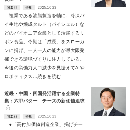
2025.10.23
乳製品
特集
祖業である油脂製造を軸に、冷凍パ
イ生地や焼成タルト（パイシェル）な
どのパイオニア企業として活躍するリ
ボン食品。今期は「成長」をスローガ
ンに掲げ、一人一人の能力が最大限発
揮できる環境づくりに注力している。
今後の労働力人口減少を見据えてAIや
ロボティクス…続きを読む
近畿・中国・四国発活躍する企業特
集：六甲バター チーズの新価値追求
2025.10.23
乳製品
特集
●「高付加価値創造企業」掲げチー