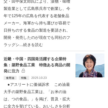
父・田中保太郎氏により、漬物・味噌
製造業として広島県呉市で創業し、今
年で125年の広島を代表する老舗食品
メーカー。海軍から持ち運びが容易で
日持ちのする食品の製造を要請され、
開発・発売したのが現在でも同社のフ
ラッグシ…続きを読む
近畿・中国・四国発活躍する企業特
集：築野食品工業 特徴ある商品の開
発に注力
2025.10.23
食用油
特集
●アスリートに価値訴求 こめ油最
大手の築野食品工業は、「お米の油
は、つの食品。」を掲げ、普及・拡大
に全力を挙げている、おいしさを分析