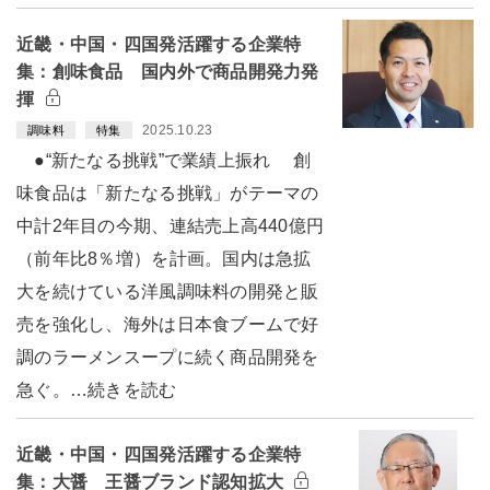
近畿・中国・四国発活躍する企業特
集：創味食品 国内外で商品開発力発
揮
2025.10.23
調味料
特集
●“新たなる挑戦”で業績上振れ 創
味食品は「新たなる挑戦」がテーマの
中計2年目の今期、連結売上高440億円
（前年比8％増）を計画。国内は急拡
大を続けている洋風調味料の開発と販
売を強化し、海外は日本食ブームで好
調のラーメンスープに続く商品開発を
急ぐ。…続きを読む
近畿・中国・四国発活躍する企業特
集：大醤 王醤ブランド認知拡大