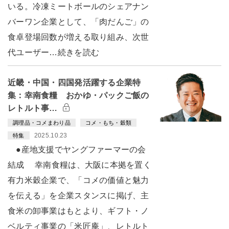
いる。冷凍ミートボールのシェアナン
バーワン企業として、「肉だんご」の
食卓登場回数が増える取り組み、次世
代ユーザー…続きを読む
近畿・中国・四国発活躍する企業特
集：幸南食糧 おかゆ・パックご飯の
レトルト事…
調理品・コメまわり品
コメ・もち・穀類
2025.10.23
特集
●産地支援でヤングファーマーの会
結成 幸南食糧は、大阪に本拠を置く
有力米穀企業で、「コメの価値と魅力
を伝える」を企業スタンスに掲げ、主
食米の卸事業はもとより、ギフト・ノ
ベルティ事業の「米匠庵」、レトルト