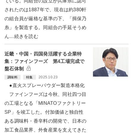
ている。同組合の設立が兵庫県に認可
されたのは1887年で、現在は約380軒
の組合員が厳格な基準の下、「揖保乃
糸」を製造する。同組合の手延そうめ
ん…続きを読む
近畿・中国・四国発活躍する企業特
集：ファインフーズ 第4工場完成で
盤石体制
2025.10.23
調味料
特集
●直火スプレーパウダー製造本格化
ファインフーズは今秋、同社四つ目
の工場となる「MINATOファクトリー
SP」を竣工した。付加価値と独自性
ある調味料・香辛料の開発で、日本の
加工食品業界、外食産業を支えてきた