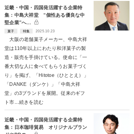
近畿・中国・四国発活躍する企業特
集：中島大祥堂 “個性ある優良な中
堅企業”へ…
2025.10.23
菓子
特集
大阪の老舗菓子メーカー、中島大祥
堂は110年以上にわたり和洋菓子の製
造・販売を手掛けている。使命に「一
番大切な人に食べてもらうお菓子づく
り」を掲げ、「Hitotoe（ひととえ）」
「DANKE（ダンケ）」「中島大祥
堂」の3ブランドを展開。従来のギフ
ト市…続きを読む
近畿・中国・四国発活躍する企業特
集：日本珈琲貿易 オリジナルブラン