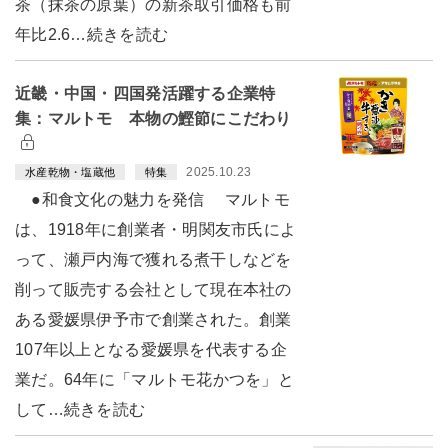
茶（抹茶の原葉）の新茶取引価格も前
年比2.6…続きを読む
近畿・中国・四国発活躍する企業特
集：マルトモ 本物の鰹節にこだわり
2025.10.23
水産乾物・塩蔵他
特集
●和食文化の魅力を発信 マルトモ
は、1918年に創業者・明関友市氏によ
って、瀬戸内海で獲れる煮干しなどを
削って販売する会社として現在本社の
ある愛媛県伊予市で創業された。創業
107年以上となる愛媛県を代表する企
業だ。64年に「マルトモ花かつを」と
して…続きを読む