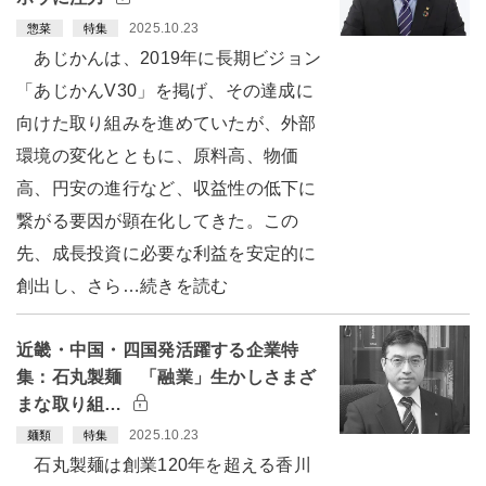
2025.10.23
惣菜
特集
あじかんは、2019年に長期ビジョン
「あじかんV30」を掲げ、その達成に
向けた取り組みを進めていたが、外部
環境の変化とともに、原料高、物価
高、円安の進行など、収益性の低下に
繋がる要因が顕在化してきた。この
先、成長投資に必要な利益を安定的に
創出し、さら…続きを読む
近畿・中国・四国発活躍する企業特
集：石丸製麺 「融業」生かしさまざ
まな取り組…
2025.10.23
麺類
特集
石丸製麺は創業120年を超える香川