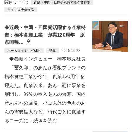
関連ワード：
近畿・中国・四国発活躍する企業特集
ケイエス冷凍食品
◆近畿・中国・四国発活躍する企業特
集：橋本食糧工業 創業120周年 原
点回帰…
2025.10.23
ホームメイキング材料
特集
◆巻頭インタビュー 橋本敏克社長
「冨久印」のあんが看板ブランドの
橋本食糧工業が今年、創業120周年を
迎えた。創業以来、あん一筋に事業を
展開し、戦後の輸入あんの台頭、国内
産あんへの回帰、小豆以外の色ものあ
んの需要拡大など、時代ごとに変遷す
るニーズに…続きを読む