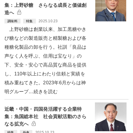
集：上野砂糖 さらなる成長と価値創
造へ
2025.10.23
調味料
特集
上野砂糖は創業以来、加工黒糖やき
び糖などの製造販売と精製糖および各
種糖化製品の卸を行う。社訓「良品は
声なく人を呼ぶ、信用は宝なり」の
下、安全・安心で高品質な商品を提供
し、110年以上にわたり信頼と実績を
積み重ねてきた。2023年6月からは神
明グループ…続きを読む
近畿・中国・四国発活躍する企業特
集：魚国総本社 社会貢献活動のさら
なる拡充へ
2025.10.23
特集
外食