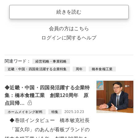
続きを読む
会員の方はこちら
ログインに関するヘルプ
関連ワード：
経営戦略・事業戦略
近畿・中国・四国発活躍する企業特集
周年
橋本食糧工業
◆近畿・中国・四国発活躍する企業特
集：橋本食糧工業 創業120周年 原
点回帰…
2025.10.23
ホームメイキング材料
特集
◆巻頭インタビュー 橋本敏克社長
「冨久印」のあんが看板ブランドの