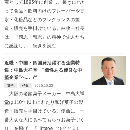
商として1895年に創業し、長きにわた
って食品・飲料向けのフレーバーや香
水・化粧品などのフレグランスの製
造・販売を手掛けている。林收一社長
は「『感恩・報恩』の精神で先人たち
に感謝し、…続きを読む
近畿・中国・四国発活躍する企業特
集：中島大祥堂 “個性ある優良な中
堅企業”へ…
2025.10.23
菓子
特集
大阪の老舗菓子メーカー、中島大祥
堂は110年以上にわたり和洋菓子の製
造・販売を手掛けている。使命に「一
番大切な人に食べてもらうお菓子づく
り」を掲げ、「Hitotoe（ひととえ）」