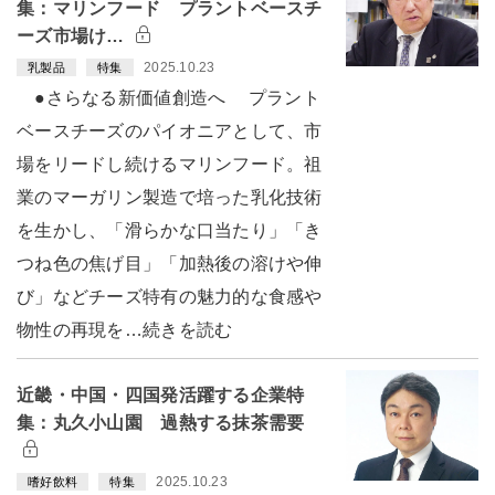
集：マリンフード プラントベースチ
ーズ市場け…
2025.10.23
乳製品
特集
●さらなる新価値創造へ プラント
ベースチーズのパイオニアとして、市
場をリードし続けるマリンフード。祖
業のマーガリン製造で培った乳化技術
を生かし、「滑らかな口当たり」「き
つね色の焦げ目」「加熱後の溶けや伸
び」などチーズ特有の魅力的な食感や
物性の再現を…続きを読む
近畿・中国・四国発活躍する企業特
集：丸久小山園 過熱する抹茶需要
2025.10.23
嗜好飲料
特集