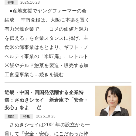
2025.10.23
特集
●産地支援でヤングファーマーの会
結成 幸南食糧は、大阪に本拠を置く
有力米穀企業で、「コメの価値と魅力
を伝える」を企業スタンスに掲げ、主
食米の卸事業はもとより、ギフト・ノ
ベルティ事業の「米匠庵」、レトルト
米飯やチルド惣菜を製造・販売する加
工食品事業も…続きを読む
近畿・中国・四国発活躍する企業特
集：さぬきシセイ 新倉庫で「安全・
安心」をよ…
2025.10.23
麺類
特集
さぬきシセイは2001年の設立から一
貫して「安全・安心」にこだわった乾