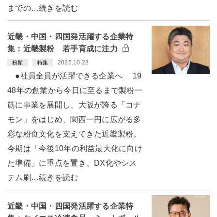
までの…続きを読む
近畿・中国・四国発活躍する企業特
集：近畿製粉 若手育成に注力
2025.10.23
粉類
特集
●社員全員が活躍できる企業へ 19
48年の創業から今日に至るまで製粉一
筋に事業を展開し、大阪が誇る「コナ
モン」をはじめ、関西一円に広がる多
彩な粉食文化を支えてきた近畿製粉。
今期は「今後10年の利益最大化に向け
た準備」に重点を置き、DX化やシス
テム刷…続きを読む
近畿・中国・四国発活躍する企業特