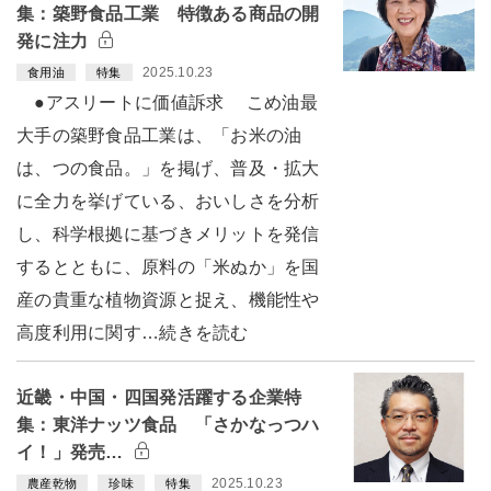
集：築野食品工業 特徴ある商品の開
発に注力
2025.10.23
食用油
特集
●アスリートに価値訴求 こめ油最
大手の築野食品工業は、「お米の油
は、つの食品。」を掲げ、普及・拡大
に全力を挙げている、おいしさを分析
し、科学根拠に基づきメリットを発信
するとともに、原料の「米ぬか」を国
産の貴重な植物資源と捉え、機能性や
高度利用に関す…続きを読む
近畿・中国・四国発活躍する企業特
集：東洋ナッツ食品 「さかなっつハ
イ！」発売…
2025.10.23
農産乾物
珍味
特集