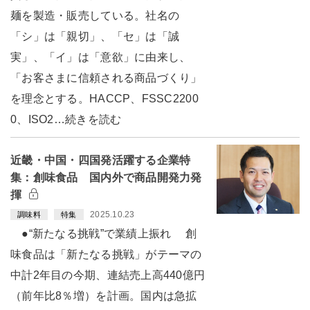
麺を製造・販売している。社名の
「シ」は「親切」、「セ」は「誠
実」、「イ」は「意欲」に由来し、
「お客さまに信頼される商品づくり」
を理念とする。HACCP、FSSC2200
0、ISO2…続きを読む
近畿・中国・四国発活躍する企業特
集：創味食品 国内外で商品開発力発
揮
2025.10.23
調味料
特集
●“新たなる挑戦”で業績上振れ 創
味食品は「新たなる挑戦」がテーマの
中計2年目の今期、連結売上高440億円
（前年比8％増）を計画。国内は急拡