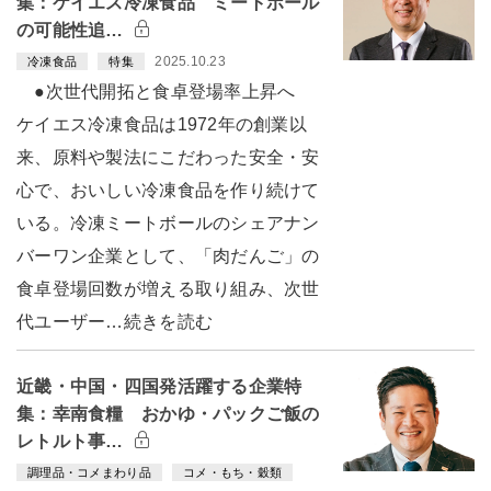
集：ケイエス冷凍食品 ミートボール
の可能性追…
2025.10.23
冷凍食品
特集
●次世代開拓と食卓登場率上昇へ
ケイエス冷凍食品は1972年の創業以
来、原料や製法にこだわった安全・安
心で、おいしい冷凍食品を作り続けて
いる。冷凍ミートボールのシェアナン
バーワン企業として、「肉だんご」の
食卓登場回数が増える取り組み、次世
代ユーザー…続きを読む
近畿・中国・四国発活躍する企業特
集：幸南食糧 おかゆ・パックご飯の
レトルト事…
調理品・コメまわり品
コメ・もち・穀類