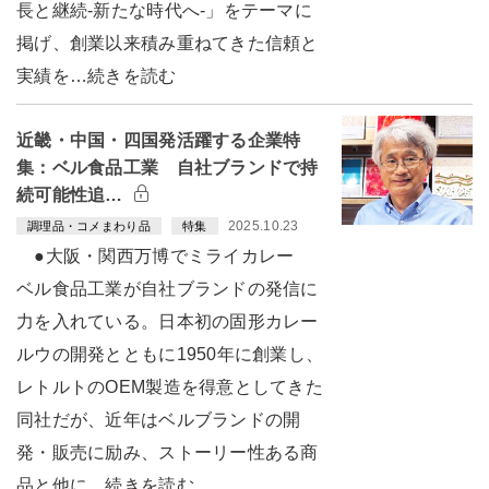
長と継続-新たな時代へ-」をテーマに
掲げ、創業以来積み重ねてきた信頼と
実績を…続きを読む
近畿・中国・四国発活躍する企業特
集：ベル食品工業 自社ブランドで持
続可能性追…
2025.10.23
調理品・コメまわり品
特集
●大阪・関西万博でミライカレー
ベル食品工業が自社ブランドの発信に
力を入れている。日本初の固形カレー
ルウの開発とともに1950年に創業し、
レトルトのOEM製造を得意としてきた
同社だが、近年はベルブランドの開
発・販売に励み、ストーリー性ある商
品と他に…続きを読む