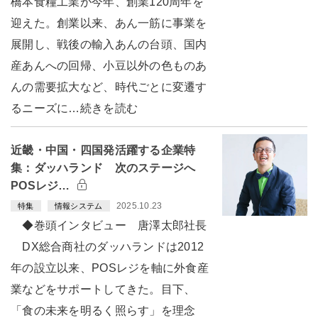
橋本食糧工業が今年、創業120周年を
迎えた。創業以来、あん一筋に事業を
展開し、戦後の輸入あんの台頭、国内
産あんへの回帰、小豆以外の色ものあ
んの需要拡大など、時代ごとに変遷す
るニーズに…続きを読む
近畿・中国・四国発活躍する企業特
集：ダッハランド 次のステージへ
POSレジ…
2025.10.23
特集
情報システム
◆巻頭インタビュー 唐澤太郎社長
DX総合商社のダッハランドは2012
年の設立以来、POSレジを軸に外食産
業などをサポートしてきた。目下、
「食の未来を明るく照らす」を理念