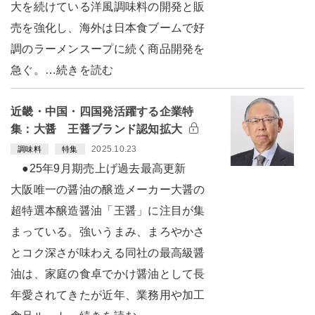
大を続けている洋風調味料の開発と販
売を強化し、海外は日本食ブームで好
調のラーメンスープに続く商品開発を
急ぐ。…続きを読む
近畿・中国・四国発活躍する企業特
集：大醤 王醤ブランド認知拡大
2025.10.23
調味料
特集
●25年9月期売上げ過去最高更新
大阪唯一の醤油の醸造メーカー大醤の
超特選本醸造醤油「王醤」に注目が集
まっている。強いうまみ、まろやかさ
とコク深さが味わえる同社の最高級醤
油は、家庭の食卓でかけ醤油として長
年愛されてきたが近年、業務用や加工