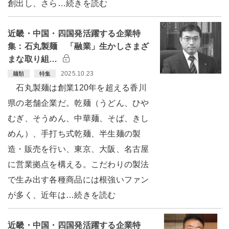
創出し、さら…続きを読む
近畿・中国・四国発活躍する企業特
集：石丸製麺 「融業」生かしさまざ
まな取り組…
2025.10.23
麺類
特集
石丸製麺は創業120年を超える香川
県の老舗企業だ。乾麺（うどん、ひや
むぎ、そうめん、中華麺、そば、きし
めん）、手打ち式乾麺、半生麺の製
造・販売を行い、東京、大阪、名古屋
に営業拠点を構える。こだわりの製法
で生み出す各種商品には根強いファン
が多く、近年は…続きを読む
近畿・中国・四国発活躍する企業特