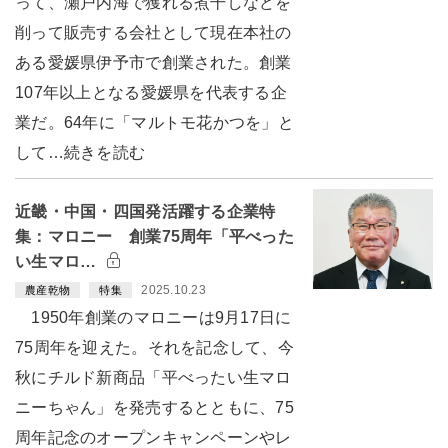
って、瀬戸内海で獲れる煮干しなどを
削って販売する会社として現在本社の
ある愛媛県伊予市で創業された。創業
107年以上となる愛媛県を代表する企
業だ。64年に「マルトモ花かつを」と
して…続きを読む
近畿・中国・四国発活躍する企業特
集：マロニー 創業75周年「平べった
い生マロ…
2025.10.23
農産乾物
特集
1950年創業のマロニーは9月17日に
75周年を迎えた。それを記念して、今
秋にチルド新商品「平べったい生マロ
ニーちゃん」を発売するとともに、75
周年記念のオープンキャンペーンやレ