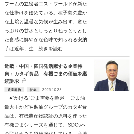
ブームの立役者エス・ワールドが新た
な仕掛けを始めている。種子島の豊か
な土壌と温暖な気候が生み出す、蜜た
っぷりの甘さとしっとりねっとりとし
た食感に鮮やかな色味で知られる安納
芋は近年、生…続きを読む
近畿・中国・四国発活躍する企業特
集：カタギ食品 有機ごまの価値を継
続訴求
2025.10.23
農産乾物
特集
●“かける”ごま需要を喚起 ごま油
最大手かどや製油グループのカタギ食
品は、有機農産物認証の原料を使った
有機ごまシリーズを通じて、SDGsへ
の取り組みを継続強化している。産地