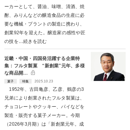
ーカーとして、醤油、味噌、清酒、焼
酎、みりんなどの醸造食品の生産に必
要な機械・プラントの製造に携わり、
創業92年を迎えた。醸造家の感性や匠
の技を…続きを読む
近畿・中国・四国発活躍する企業特
集：フルタ製菓 “新創業”元年、多様
な商品開…
2025.10.23
菓子
特集
1952年、古田亀彦、乙彦、鶴彦の3
兄弟により創業されたフルタ製菓は、
チョコレートやクッキー、パイなどを
製造・販売する菓子メーカー。今期
（2026年3月期）は「新創業元年。成