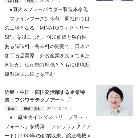
2025.10.23
調味料
特集
●直火スプレーパウダー製造本格化
ファインフーズは今秋、同社四つ目
の工場となる「MINATOファクトリー
SP」を竣工した。付加価値と独自性
ある調味料・香辛料の開発で、日本の
加工食品業界、外食産業を支えてきた
同社が、生産能力増強とともに環境配
慮型調味…続きを読む
近畿・中国・四国発活躍する企業特
集：フジワラテクノアート
2025.10.23
特集
機械・資材
●「微生物インダストリープラット
フォーム」を構築 フジワラテクノア
ートは1933年の創業以来、醸造機械メ