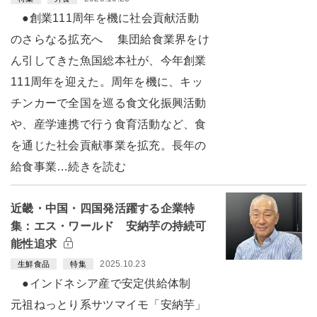
●創業111周年を機に社会貢献活動
のさらなる拡充へ 集団給食業界をけ
ん引してきた魚国総本社が、今年創業
111周年を迎えた。周年を機に、キッ
チンカーで全国を巡る食文化振興活動
や、産学連携で行う食育活動など、食
を通じた社会貢献事業を拡充。長年の
給食事業…続きを読む
近畿・中国・四国発活躍する企業特
集：エス・ワールド 安納芋の持続可
能性追求
2025.10.23
生鮮食品
特集
●インドネシア産で安定供給体制
元祖ねっとり系サツマイモ「安納芋」