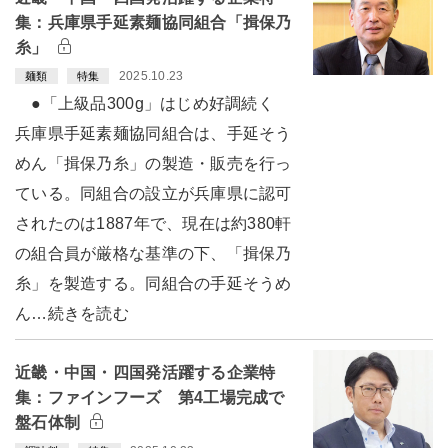
集：兵庫県手延素麺協同組合「揖保乃
糸」
2025.10.23
麺類
特集
●「上級品300g」はじめ好調続く
兵庫県手延素麺協同組合は、手延そう
めん「揖保乃糸」の製造・販売を行っ
ている。同組合の設立が兵庫県に認可
されたのは1887年で、現在は約380軒
の組合員が厳格な基準の下、「揖保乃
糸」を製造する。同組合の手延そうめ
ん…続きを読む
近畿・中国・四国発活躍する企業特
集：ファインフーズ 第4工場完成で
盤石体制