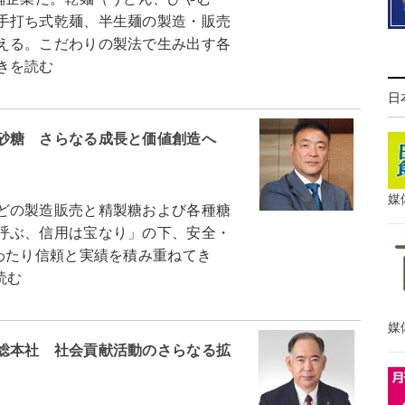
手打ち式乾麺、半生麺の製造・販売
える。こだわりの製法で生み出す各
きを読む
日
砂糖 さらなる成長と価値創造へ
媒
どの製造販売と精製糖および各種糖
呼ぶ、信用は宝なり」の下、安全・
わたり信頼と実績を積み重ねてき
読む
媒
総本社 社会貢献活動のさらなる拡