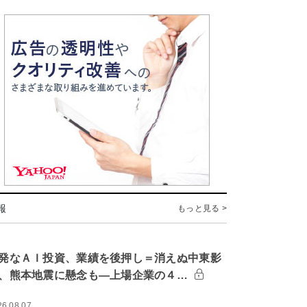
報
もっと見る >
発なＡＩ投資、業績を後押し＝消えぬ中東影
、熊本地震に懸念も―上場企業の４…
26.08.07