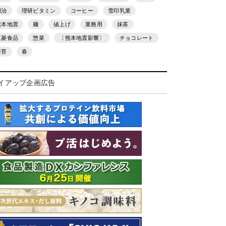
明治
理研ビタミン
コーヒー
雪印乳業
熊本地震
麺
値上げ
業務用
抹茶
三菱食品
惣菜
〔熊本地震影響〕
チョコレート
海苔
春
イアップ企画広告