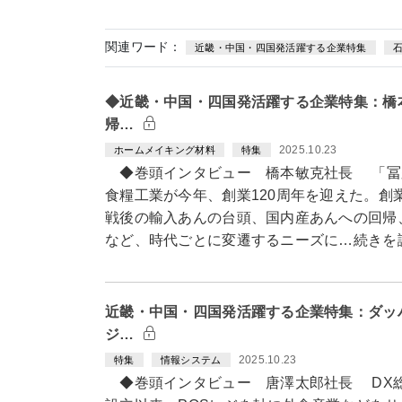
関連ワード：
近畿・中国・四国発活躍する企業特集
◆近畿・中国・四国発活躍する企業特集：橋本
帰…
2025.10.23
ホームメイキング材料
特集
◆巻頭インタビュー 橋本敏克社長 「冨
食糧工業が今年、創業120周年を迎えた。創
戦後の輸入あんの台頭、国内産あんへの回帰
など、時代ごとに変遷するニーズに…続きを
近畿・中国・四国発活躍する企業特集：ダッ
ジ…
2025.10.23
特集
情報システム
◆巻頭インタビュー 唐澤太郎社長 DX総