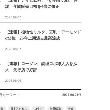
【速報】アサヒ飲料、「green cola」好
調 年間販売目標を4倍に修正
2026.08.07
.
【速報】植物性ミルク、豆乳・アーモンド
の2強 26年上期過去最高達成
2026.08.07
.
【速報】ローソン、調理ロボ導入店を拡
大 先行店で好評
2026.08.06
目キーワード
2026.08.08付
特集
日本アクセス
コラボ
岩田醸造
中食