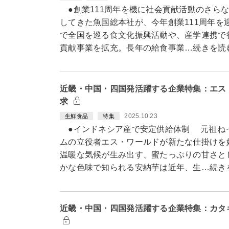
●創業111周年を機に社会貢献活動のさら
してきた魚国総本社が、今年創業111周年を
で全国を巡る食文化振興活動や、産学連携で
貢献事業を拡充。長年の給食事業…続きを読
近畿・中国・四国発活躍する企業特集：エス
求
2025.10.23
生鮮食品
特集
●インドネシア産で安定供給体制 元祖ね
ムの立役者エス・ワールドが新たな仕掛けを
温暖な気候が生み出す、蜜たっぷりの甘さと
かな色味で知られる安納芋は近年、生…続き
近畿・中国・四国発活躍する企業特集：カタ