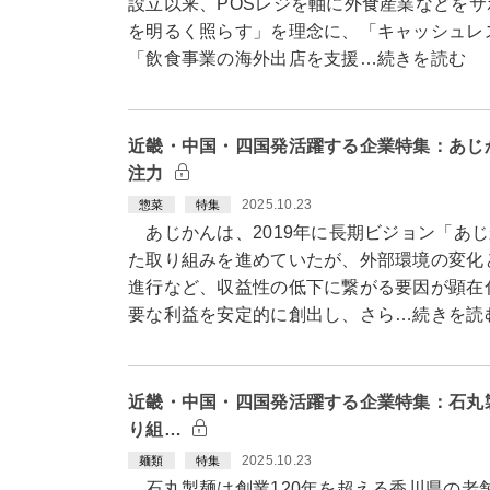
設立以来、POSレジを軸に外食産業などを
を明るく照らす」を理念に、「キャッシュレ
「飲食事業の海外出店を支援…続きを読む
近畿・中国・四国発活躍する企業特集：あじ
注力
2025.10.23
惣菜
特集
あじかんは、2019年に長期ビジョン「あじ
た取り組みを進めていたが、外部環境の変化
進行など、収益性の低下に繋がる要因が顕在
要な利益を安定的に創出し、さら…続きを読
近畿・中国・四国発活躍する企業特集：石丸
り組…
2025.10.23
麺類
特集
石丸製麺は創業120年を超える香川県の老