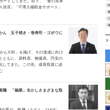
サポートしてきた。目下、「食の未来
ス決済」「IT導入補助金サポート」
かん 玉子焼き・巻寿司・ゴボウに
タ
かんV30」を掲げ、その達成に向け
とともに、原料高、物価高、円安の
化してきた。この先、成長投資に必
む
製麺 「融業」生かしさまざまな取
舗企業だ。乾麺（うどん、ひやむ