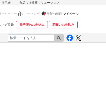
展示会
食品市場開拓ソリューション
面ビューアー
クリッピング
最新の紙面
マイページ
ルマガ登録
電子版のお申込み
新聞のお申込み
検索