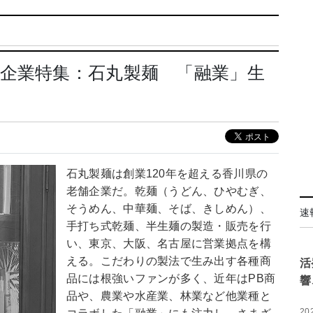
企業特集：石丸製麺 「融業」生
石丸製麺は創業120年を超える香川県の
老舗企業だ。乾麺（うどん、ひやむぎ、
そうめん、中華麺、そば、きしめん）、
速
手打ち式乾麺、半生麺の製造・販売を行
い、東京、大阪、名古屋に営業拠点を構
える。こだわりの製法で生み出す各種商
活
品には根強いファンが多く、近年はPB商
響
品や、農業や水産業、林業など他業種と
20