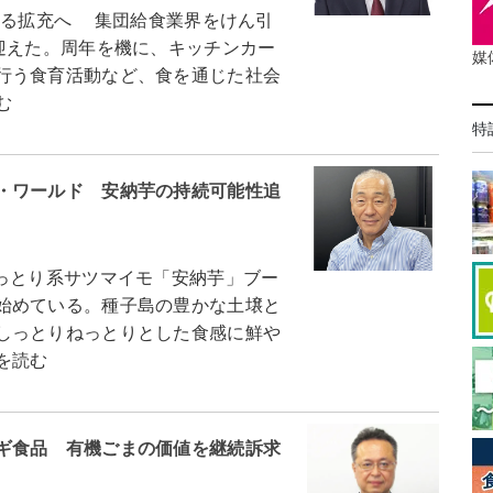
なる拡充へ 集団給食業界をけん引
迎えた。周年を機に、キッチンカー
媒
行う食育活動など、食を通じた社会
む
特
・ワールド 安納芋の持続可能性追
っとり系サツマイモ「安納芋」ブー
始めている。種子島の豊かな土壌と
しっとりねっとりとした食感に鮮や
を読む
ギ食品 有機ごまの価値を継続訴求