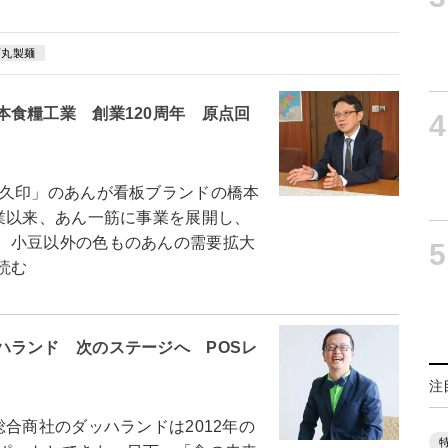
石丸製麺
食糧工業 創業120周年 原点回
4
久印」のあんが看板ブランドの橋本
業以来、あん一筋に事業を展開し、
、小豆以外の色ものあんの需要拡大
5
読む
ハランド 次のステージへ POSレ
注
合商社のダッハランドは2012年の