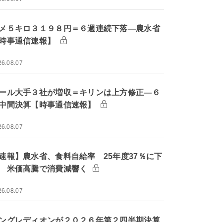
メ５キロ３１９８円＝６週連続下落―農水省
時事通信速報】
26.08.07
ール大手３社が増収＝キリンは上方修正―６
中間決算【時事通信速報】
26.08.07
速報】農水省、食料自給率 25年度37％に下
 米価高騰で消費減響く
26.08.07
ングレディオンが２０２６年第２四半期決算