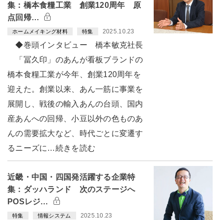
集：橋本食糧工業 創業120周年 原
点回帰…
2025.10.23
ホームメイキング材料
特集
◆巻頭インタビュー 橋本敏克社長
「冨久印」のあんが看板ブランドの
橋本食糧工業が今年、創業120周年を
迎えた。創業以来、あん一筋に事業を
展開し、戦後の輸入あんの台頭、国内
産あんへの回帰、小豆以外の色ものあ
んの需要拡大など、時代ごとに変遷す
るニーズに…続きを読む
近畿・中国・四国発活躍する企業特
集：ダッハランド 次のステージへ
POSレジ…
2025.10.23
特集
情報システム