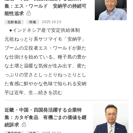
集：エス・ワールド 安納芋の持続可
能性追求
2025.10.23
生鮮食品
特集
●インドネシア産で安定供給体制
元祖ねっとり系サツマイモ「安納芋」
ブームの立役者エス・ワールドが新た
な仕掛けを始めている。種子島の豊か
な土壌と温暖な気候が生み出す、蜜た
っぷりの甘さとしっとりねっとりとし
た食感に鮮やかな色味で知られる安納
芋は近年、生…続きを読む
近畿・中国・四国発活躍する企業特
集：カタギ食品 有機ごまの価値を継
続訴求