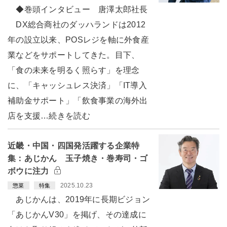
◆巻頭インタビュー 唐澤太郎社長
DX総合商社のダッハランドは2012
年の設立以来、POSレジを軸に外食産
業などをサポートしてきた。目下、
「食の未来を明るく照らす」を理念
に、「キャッシュレス決済」「IT導入
補助金サポート」「飲食事業の海外出
店を支援…続きを読む
近畿・中国・四国発活躍する企業特
集：あじかん 玉子焼き・巻寿司・ゴ
ボウに注力
2025.10.23
惣菜
特集
あじかんは、2019年に長期ビジョン
「あじかんV30」を掲げ、その達成に