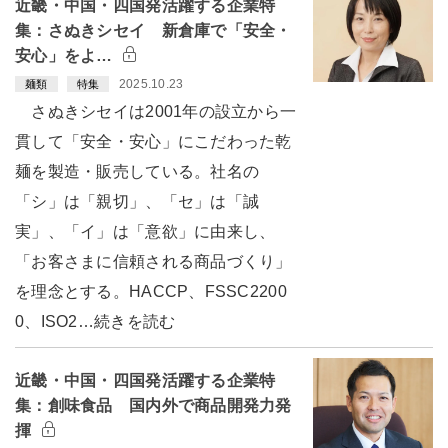
近畿・中国・四国発活躍する企業特
集：さぬきシセイ 新倉庫で「安全・
安心」をよ…
2025.10.23
麺類
特集
さぬきシセイは2001年の設立から一
貫して「安全・安心」にこだわった乾
麺を製造・販売している。社名の
「シ」は「親切」、「セ」は「誠
実」、「イ」は「意欲」に由来し、
「お客さまに信頼される商品づくり」
を理念とする。HACCP、FSSC2200
0、ISO2…続きを読む
近畿・中国・四国発活躍する企業特
集：創味食品 国内外で商品開発力発
揮