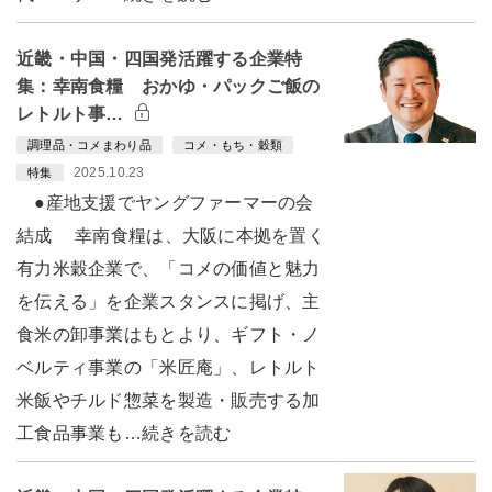
近畿・中国・四国発活躍する企業特
集：幸南食糧 おかゆ・パックご飯の
レトルト事…
調理品・コメまわり品
コメ・もち・穀類
2025.10.23
特集
●産地支援でヤングファーマーの会
結成 幸南食糧は、大阪に本拠を置く
有力米穀企業で、「コメの価値と魅力
を伝える」を企業スタンスに掲げ、主
食米の卸事業はもとより、ギフト・ノ
ベルティ事業の「米匠庵」、レトルト
米飯やチルド惣菜を製造・販売する加
工食品事業も…続きを読む