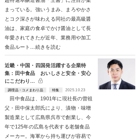
超特選本醸造醤油「王醤」に注目が集
まっている。強いうまみ、まろやかさ
とコク深さが味わえる同社の最高級醤
油は、家庭の食卓でかけ醤油として長
年愛されてきたが近年、業務用や加工
食品ルート…続きを読む
近畿・中国・四国発活躍する企業特
集：田中食品 おいしさと安全・安心
にこだわり…
2025.10.23
調理品・コメまわり品
特集
田中食品は、1901年に現社長の曽祖
父・田中保太郎氏により、漬物・味噌
製造業として広島県呉市で創業し、今
年で125年の広島を代表する老舗食品
メーカー。海軍から持ち運びが容易で