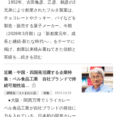
1952年、古田亀彦、乙彦、鶴彦の3
兄弟により創業されたフルタ製菓は、
チョコレートやクッキー、パイなどを
製造・販売する菓子メーカー。今期
（2026年3月期）は「新創業元年。成
長と継続-新たな時代へ-」をテーマに
掲げ、創業以来積み重ねてきた信頼と
実績を…続きを読む
近畿・中国・四国発活躍する企業特
集：ベル食品工業 自社ブランドで持
続可能性追…
2025.10.23
調理品・コメまわり品
特集
●大阪・関西万博でミライカレー
ベル食品工業が自社ブランドの発信に
力を入れている。日本初の固形カレー