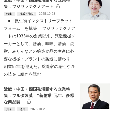
近畿・中国・四国発活躍する企業特
集：フジワラテクノアート
2025.10.23
特集
機械・資材
●「微生物インダストリープラット
フォーム」を構築 フジワラテクノア
ートは1933年の創業以来、醸造機械メ
ーカーとして、醤油、味噌、清酒、焼
酎、みりんなどの醸造食品の生産に必
要な機械・プラントの製造に携わり、
創業92年を迎えた。醸造家の感性や匠
の技を…続きを読む
近畿・中国・四国発活躍する企業特
集：フルタ製菓 “新創業”元年、多様
な商品開…
2025.10.23
菓子
特集