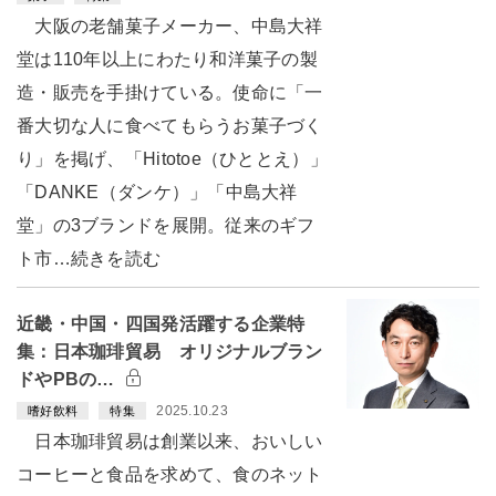
大阪の老舗菓子メーカー、中島大祥
堂は110年以上にわたり和洋菓子の製
造・販売を手掛けている。使命に「一
番大切な人に食べてもらうお菓子づく
り」を掲げ、「Hitotoe（ひととえ）」
「DANKE（ダンケ）」「中島大祥
堂」の3ブランドを展開。従来のギフ
ト市…続きを読む
近畿・中国・四国発活躍する企業特
集：日本珈琲貿易 オリジナルブラン
ドやPBの…
2025.10.23
嗜好飲料
特集
日本珈琲貿易は創業以来、おいしい
コーヒーと食品を求めて、食のネット