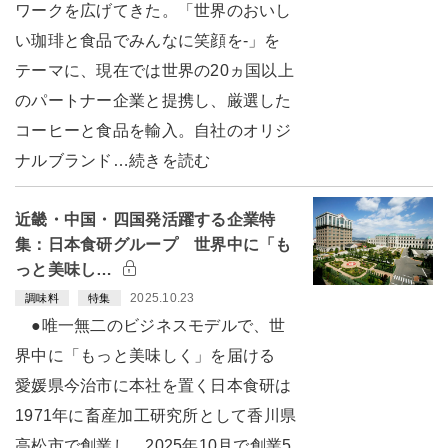
ワークを広げてきた。「世界のおいし
い珈琲と食品でみんなに笑顔を-」を
テーマに、現在では世界の20ヵ国以上
のパートナー企業と提携し、厳選した
コーヒーと食品を輸入。自社のオリジ
ナルブランド…続きを読む
近畿・中国・四国発活躍する企業特
集：日本食研グループ 世界中に「も
っと美味し…
2025.10.23
調味料
特集
●唯一無二のビジネスモデルで、世
界中に「もっと美味しく」を届ける
愛媛県今治市に本社を置く日本食研は
1971年に畜産加工研究所として香川県
高松市で創業し、2025年10月で創業5