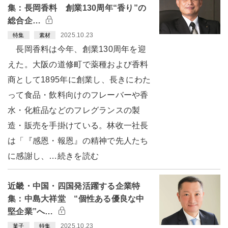
集：長岡香料 創業130周年“香り”の
総合企…
2025.10.23
特集
素材
長岡香料は今年、創業130周年を迎
えた。大阪の道修町で薬種および香料
商として1895年に創業し、長きにわた
って食品・飲料向けのフレーバーや香
水・化粧品などのフレグランスの製
造・販売を手掛けている。林收一社長
は「『感恩・報恩』の精神で先人たち
に感謝し、…続きを読む
近畿・中国・四国発活躍する企業特
集：中島大祥堂 “個性ある優良な中
堅企業”へ…
2025.10.23
菓子
特集