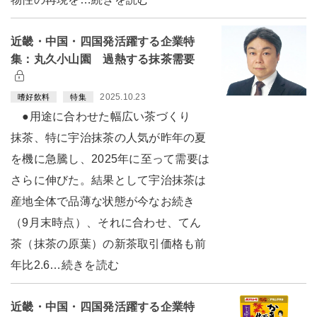
近畿・中国・四国発活躍する企業特
集：丸久小山園 過熱する抹茶需要
2025.10.23
嗜好飲料
特集
●用途に合わせた幅広い茶づくり
抹茶、特に宇治抹茶の人気が昨年の夏
を機に急騰し、2025年に至って需要は
さらに伸びた。結果として宇治抹茶は
産地全体で品薄な状態が今なお続き
（9月末時点）、それに合わせ、てん
茶（抹茶の原葉）の新茶取引価格も前
年比2.6…続きを読む
近畿・中国・四国発活躍する企業特