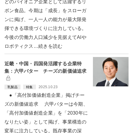
どのパイオニア企業として活躍するリ
ボン食品。今期は「成長」をスローガ
ンに掲げ、一人一人の能力が最大限発
揮できる環境づくりに注力している。
今後の労働力人口減少を見据えてAIや
ロボティクス…続きを読む
近畿・中国・四国発活躍する企業特
集：六甲バター チーズの新価値追求
2025.10.23
乳製品
特集
●「高付加価値創造企業」掲げチー
ズの新価値追求 六甲バターは今期、
「高付加価値創造企業」を「2030年に
なりたい姿」として掲げ、事業構造の
変革に注力している。既存事業の深