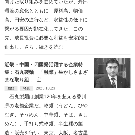
向けた取り組みを進めていたが、外部
環境の変化とともに、原料高、物価
高、円安の進行など、収益性の低下に
繋がる要因が顕在化してきた。この
先、成長投資に必要な利益を安定的に
創出し、さら…続きを読む
近畿・中国・四国発活躍する企業特
集：石丸製麺 「融業」生かしさまざ
まな取り組…
2025.10.23
麺類
特集
石丸製麺は創業120年を超える香川
県の老舗企業だ。乾麺（うどん、ひや
むぎ、そうめん、中華麺、そば、きし
めん）、手打ち式乾麺、半生麺の製
造・販売を行い、東京、大阪、名古屋