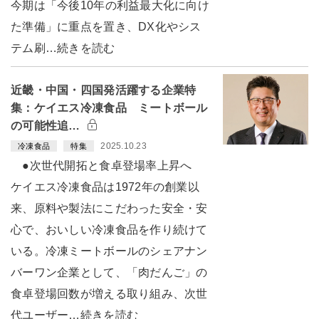
今期は「今後10年の利益最大化に向け
た準備」に重点を置き、DX化やシス
テム刷…続きを読む
近畿・中国・四国発活躍する企業特
集：ケイエス冷凍食品 ミートボール
の可能性追…
2025.10.23
冷凍食品
特集
●次世代開拓と食卓登場率上昇へ
ケイエス冷凍食品は1972年の創業以
来、原料や製法にこだわった安全・安
心で、おいしい冷凍食品を作り続けて
いる。冷凍ミートボールのシェアナン
バーワン企業として、「肉だんご」の
食卓登場回数が増える取り組み、次世
代ユーザー…続きを読む