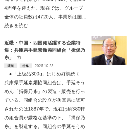
4周年を迎えた。現在では、グループ
全体の社員数は4720人、事業所は国…
続きを読む
近畿・中国・四国発活躍する企業特
集：兵庫県手延素麺協同組合「揖保乃
糸」
2025.10.23
麺類
特集
●「上級品300g」はじめ好調続く
兵庫県手延素麺協同組合は、手延そう
めん「揖保乃糸」の製造・販売を行っ
ている。同組合の設立が兵庫県に認可
されたのは1887年で、現在は約380軒
の組合員が厳格な基準の下、「揖保乃
糸」を製造する。同組合の手延そうめ