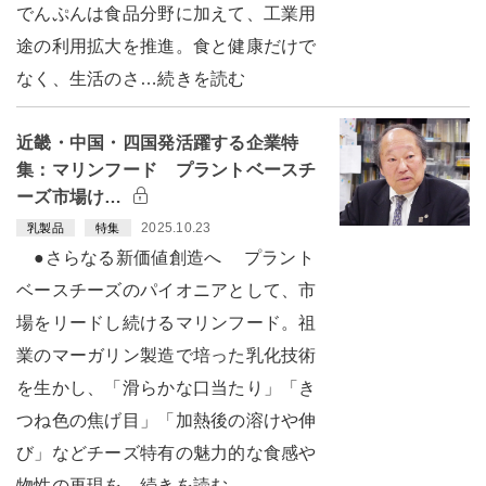
でんぷんは食品分野に加えて、工業用
途の利用拡大を推進。食と健康だけで
なく、生活のさ…続きを読む
近畿・中国・四国発活躍する企業特
集：マリンフード プラントベースチ
ーズ市場け…
2025.10.23
乳製品
特集
●さらなる新価値創造へ プラント
ベースチーズのパイオニアとして、市
場をリードし続けるマリンフード。祖
業のマーガリン製造で培った乳化技術
を生かし、「滑らかな口当たり」「き
つね色の焦げ目」「加熱後の溶けや伸
び」などチーズ特有の魅力的な食感や
物性の再現を…続きを読む