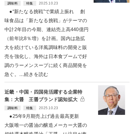
2025.10.23
調味料
特集
●“新たなる挑戦”で業績上振れ 創
味食品は「新たなる挑戦」がテーマの
中計2年目の今期、連結売上高440億円
（前年比8％増）を計画。国内は急拡
大を続けている洋風調味料の開発と販
売を強化し、海外は日本食ブームで好
調のラーメンスープに続く商品開発を
急ぐ。…続きを読む
近畿・中国・四国発活躍する企業特
集：大醤 王醤ブランド認知拡大
2025.10.23
調味料
特集
●25年9月期売上げ過去最高更新
大阪唯一の醤油の醸造メーカー大醤の