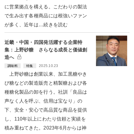
に営業拠点を構える。こだわりの製法
で生み出す各種商品には根強いファン
が多く、近年は…続きを読む
近畿・中国・四国発活躍する企業特
集：上野砂糖 さらなる成長と価値創
造へ
2025.10.23
調味料
特集
上野砂糖は創業以来、加工黒糖やき
び糖などの製造販売と精製糖および各
種糖化製品の卸を行う。社訓「良品は
声なく人を呼ぶ、信用は宝なり」の
下、安全・安心で高品質な商品を提供
し、110年以上にわたり信頼と実績を
積み重ねてきた。2023年6月からは神