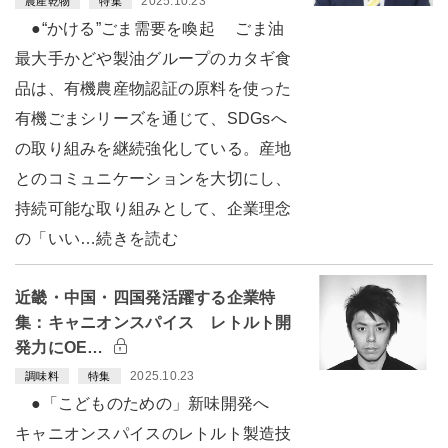
2025.10.23
農産乾物
特集
●“かける”ごま需要を喚起 ごま油
最大手かどや製油グループのカタギ食
品は、有機農産物認証の原料を使った
有機ごまシリーズを通じて、SDGsへ
の取り組みを継続強化している。産地
とのコミュニケーションを大切にし、
持続可能な取り組みとして、企業理念
の「いい…続きを読む
近畿・中国・四国発活躍する企業特
集：キャニオンスパイス レトルト開
発力にOE…
2025.10.23
調味料
特集
●「こどものための」新味開発へ
キャニオンスパイスのレトルト製造技