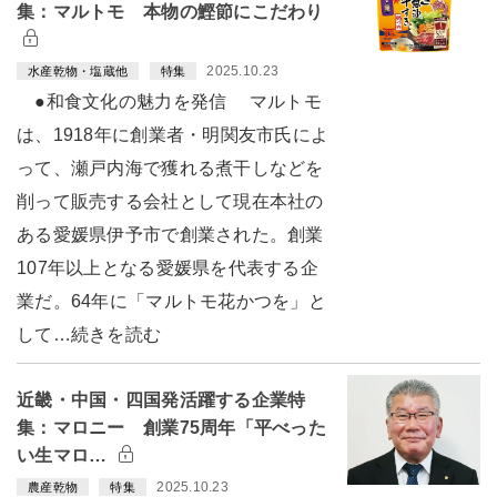
集：マルトモ 本物の鰹節にこだわり
2025.10.23
水産乾物・塩蔵他
特集
●和食文化の魅力を発信 マルトモ
は、1918年に創業者・明関友市氏によ
って、瀬戸内海で獲れる煮干しなどを
削って販売する会社として現在本社の
ある愛媛県伊予市で創業された。創業
107年以上となる愛媛県を代表する企
業だ。64年に「マルトモ花かつを」と
して…続きを読む
近畿・中国・四国発活躍する企業特
集：マロニー 創業75周年「平べった
い生マロ…
2025.10.23
農産乾物
特集