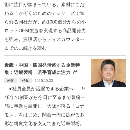
術に注目が集まっている。素材にこだ
わる「かぞくのための」シリーズで知
られる同社だが、約1000個分からの小
ロットOEM製造を実現する商品開発力
も強み。質販店からディスカウンター
までの…続きを読む
近畿・中国・四国発活躍する企業特
集：近畿製粉 若手育成に注力
2025.10.23
粉類
特集
●社員全員が活躍できる企業へ 19
48年の創業から今日に至るまで製粉一
筋に事業を展開し、大阪が誇る「コナ
モン」をはじめ、関西一円に広がる多
彩な粉食文化を支えてきた近畿製粉。