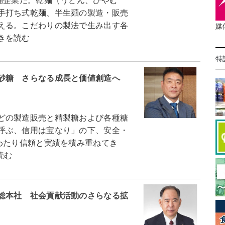
舗企業だ。乾麺（うどん、ひやむ
手打ち式乾麺、半生麺の製造・販売
える。こだわりの製法で生み出す各
媒
きを読む
特
砂糖 さらなる成長と価値創造へ
どの製造販売と精製糖および各種糖
呼ぶ、信用は宝なり」の下、安全・
わたり信頼と実績を積み重ねてき
読む
総本社 社会貢献活動のさらなる拡