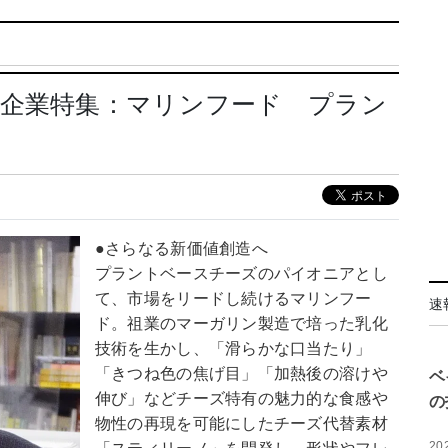
る企業特集：マリンフード プラン
●さらなる新価値創造へ
プラントベースチーズのパイオニアとし
て、市場をリードし続けるマリンフー
速
ド。祖業のマーガリン製造で培った乳化
技術を生かし、「滑らかな口当たり」
「きつね色の焦げ目」「加熱後の溶けや
ベ
伸び」などチーズ特有の魅力的な食感や
の
物性の再現を可能にしたチーズ代替素材
20