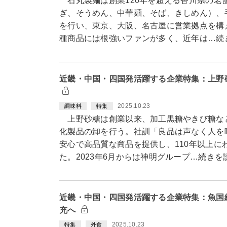
石丸製麺は創業120年を超える香川県の老
ぎ、そうめん、中華麺、そば、きしめん）、
を行い、東京、大阪、名古屋に営業拠点を構
種商品には根強いファンが多く、近年は…続
近畿・中国・四国発活躍する企業特集：上野
2025.10.23
調味料
特集
上野砂糖は創業以来、加工黒糖やきび糖な
化製品の卸を行う。社訓「良品は声なく人を
安心で高品質な商品を提供し、110年以上に
た。2023年6月からは神明グループ…続きを
近畿・中国・四国発活躍する企業特集：魚国
充へ
2025.10.23
特集
外食