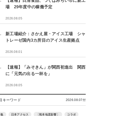
【速報】日清食品、つくばみらい市に新工
場 29年度中の稼働予定
2026.08.05
.
新工場紹介：さかえ屋・アイス工場 シャ
トレーゼ国内3カ所目のアイス生産拠点
2026.08.01
.
【速報】「みそきん」が関西初進出 関西
に「元気の出る一杯を」
2026.08.05
目キーワード
2026.08.07付
特集
日本アクセス
〔熊本地震影響〕
コラボ