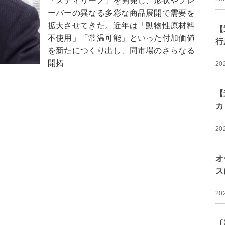
「スティリーノ」を開発し、形状やフレ
ーバーの異なる多彩な商品展開で需要を
拡大させてきた。近年は「動物性原材料
【
不使用」「常温可能」といった付加価値
行
を新たにつくり出し、同市場のさらなる
開拓
20
【
カ
20
オ
ス
20
〔