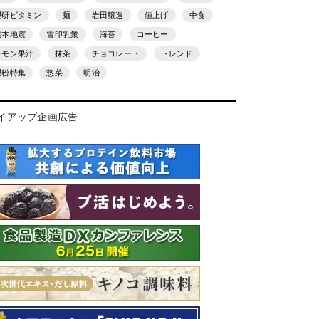
理研ビタミン
麺
岩田醸造
値上げ
中食
熊本地震
雪印乳業
海苔
コーヒー
レモン果汁
抹茶
チョコレート
トレンド
製粉特集
惣菜
明治
イアップ企画広告