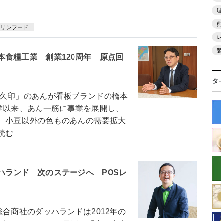
マリンフード
食糧工業 創業120周年 原点回
タ
久印」のあんが看板ブランドの橋本
業以来、あん一筋に事業を展開し、
、小豆以外の色ものあんの需要拡大
読む
ハランド 次のステージへ POSレ
合商社のダッハランドは2012年の