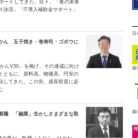
サポートしてきた。目下、「食の未来
ス決済」「IT導入補助金サポート」
日
かん 玉子焼き・巻寿司・ゴボウに
かんV30」を掲げ、その達成に向け
媒
とともに、原料高、物価高、円安の
化してきた。この先、成長投資に必
む
媒
製麺 「融業」生かしさまざまな取