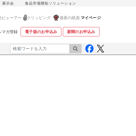
展示会
食品市場開拓ソリューション
面ビューアー
クリッピング
最新の紙面
マイページ
ルマガ登録
電子版のお申込み
新聞のお申込み
検索