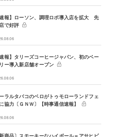
速報】ローソン、調理ロボ導入店を拡大 先
店で好評
26.08.06
速報】タリーズコーヒージャパン、初のベー
リー導入新店舗オープン
26.08.06
ーラルタバコのベロがトゥモローランドフェ
に協力〔ＧＮＷ〕【時事通信速報】
26.08.06
新商品〕スモーキーなハイボール＝アサヒビ