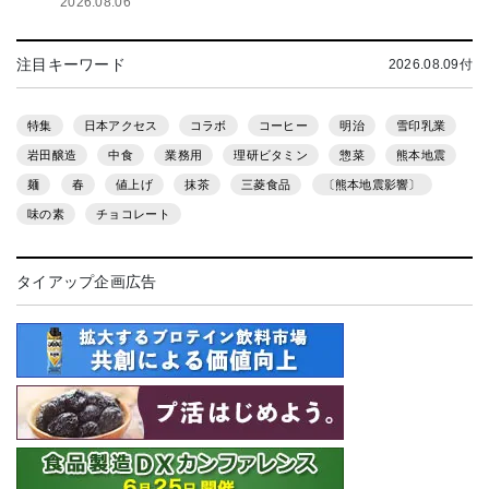
2026.08.06
注目キーワード
2026.08.09付
特集
日本アクセス
コラボ
コーヒー
明治
雪印乳業
岩田醸造
中食
業務用
理研ビタミン
惣菜
熊本地震
麺
春
値上げ
抹茶
三菱食品
〔熊本地震影響〕
味の素
チョコレート
タイアップ企画広告