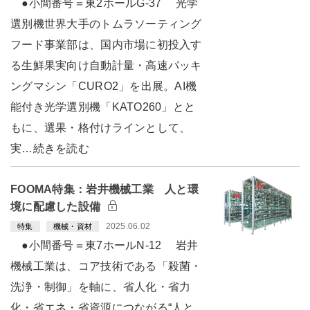
●小間番号＝東2ホールG-37 光学
選別機世界大手のトムラソーティング
フード事業部は、国内市場に初投入す
る生鮮果実向け自動計量・高速パッキ
ングマシン「CURO2」を出展。AI機
能付き光学選別機「KATO260」とと
もに、選果・格付けラインとして、
実…続きを読む
FOOMA特集：岩井機械工業 人と環
境に配慮した設備
2025.06.02
特集
機械・資材
●小間番号＝東7ホールN-12 岩井
機械工業は、コア技術である「殺菌・
洗浄・制御」を軸に、省人化・省力
化・省エネ・省資源につながる“人と