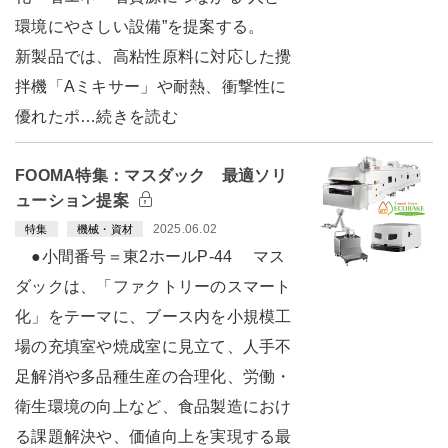
環境にやさしい設備”を提案する。
新製品では、高粘性原料に対応した攪
拌機「Aミキサー」や耐熱、衝撃性に
優れたポ…続きを読む
FOOMA特集：マスダック 最適ソリ
ューション提案
2025.06.02
特集
機械・資材
●小間番号＝東2ホールP-44 マス
ダックは、「ファクトリーのスマート
化」をテーマに、ブース内を小規模工
場の充填室や焼成室に見立て、人手不
足解消や多品種生産の合理化、労働・
衛生環境の向上など、食品製造におけ
る課題解決や、価値向上を実現する最