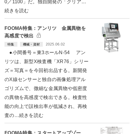
0／1100」だ。独自開発の「クリア…
続きを読む
FOOMA特集：アンリツ 金属異物を
高感度で検出
2025.06.02
特集
機械・資材
●小間番号＝東3ホールN-54 アン
リツは、新型X検査機「XR76」シリー
ズ＝写真＝を今回初出品する。新開発
のX線センサーと独自の画像処理アル
ゴリズムで、微細な金属異物や低密度
の異物を高感度で検出できる。検査性
能の向上で誤検出率が低減され、再検
査の…続きを読む
FOOMA特集：スタートアップゾー