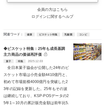
会員の方はこちら
ログインに関するヘルプ
関連ワード：
健康
ビスケット特集
乳酸菌
コンビ
◆ビスケット特集：25年も成長基調
主力商品の価値再評価
2025.12.03
菓子
特集
全日本菓子協会が公開した24年のビ
スケット市場は小売金額4410億円と、
初めて市場規模4000億円を突破した2
3年の記録を更新した。25年もその波
は継続しており、KSP-POSデータの2
5年1～10月の累計販売金額は前年比5.