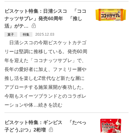
ビスケット特集：日清シスコ 「ココ
ナッツサブレ」発売60周年 「推し
活」がテ…
2025.12.03
菓子
特集
日清シスコの今期ビスケットカテゴ
リーは堅調に推移している。発売60周
年を迎えた「ココナッツサブレ」で、
長年の愛好者に加え、ファミリー層や
推し活を楽しむZ世代など新たな層に
アプローチする施策展開が奏功した。
今期もスイーツブランドとのコラボレ
ーションや体…続きを読む
ビスケット特集：ギンビス 「たべっ
子どうぶつ」2桁増