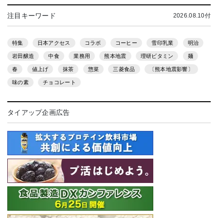
注目キーワード
2026.08.10付
特集
日本アクセス
コラボ
コーヒー
雪印乳業
明治
岩田醸造
中食
業務用
熊本地震
理研ビタミン
麺
春
値上げ
抹茶
惣菜
三菱食品
〔熊本地震影響〕
味の素
チョコレート
タイアップ企画広告