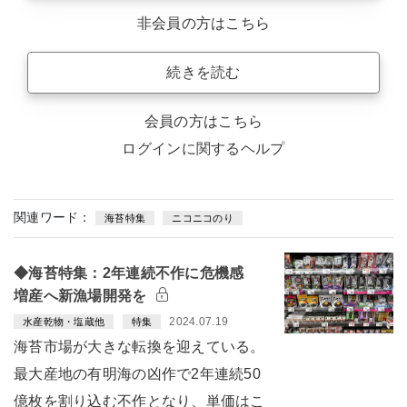
非会員の方はこちら
続きを読む
会員の方はこちら
ログインに関するヘルプ
関連ワード：
海苔特集
ニコニコのり
◆海苔特集：2年連続不作に危機感
増産へ新漁場開発を
2024.07.19
水産乾物・塩蔵他
特集
海苔市場が大きな転換を迎えている。
最大産地の有明海の凶作で2年連続50
億枚を割り込む不作となり、単価はこ