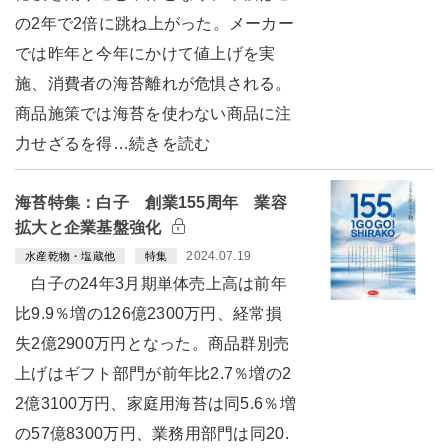
の2年で2倍に跳ね上がった。メーカー
では昨年と今年にかけて値上げを実
施、消費者の海苔離れが危惧される。
商品施策では海苔を使わない商品に注
力せざるを得…続きを読む
海苔特集：白子 創業155周年 業容
拡大と企業基盤強化
2024.07.19
水産乾物・塩蔵他
特集
白子の24年3月期単体売上高は前年
比9.9％増の126億2300万円、経常損
失2億2900万円となった。商品群別売
上げはギフト部門が前年比2.7％増の2
2億3100万円、家庭用海苔は同5.6％増
の57億8300万円、業務用部門は同20.