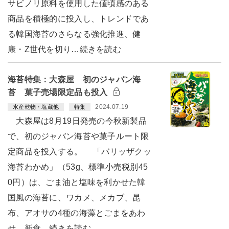
サビノリ原料を使用した値頃感のある
商品を積極的に投入し、トレンドであ
る韓国海苔のさらなる強化推進、健
康・Z世代を切り…続きを読む
海苔特集：大森屋 初のジャバン海
苔 菓子売場限定品も投入
2024.07.19
水産乾物・塩蔵他
特集
大森屋は8月19日発売の今秋新製品
で、初のジャバン海苔や菓子ルート限
定商品を投入する。 「バリッザクッ
海苔わかめ」（53g、標準小売税別45
0円）は、ごま油と塩味を利かせた韓
国風の海苔に、ワカメ、メカブ、昆
布、アオサの4種の海藻とごまをあわ
せ、新食…続きを読む