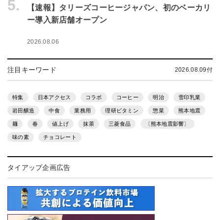
5.
【速報】タリーズコーヒージャパン、初のベーカリ
ー導入新店舗オープン
2026.08.06
注目キーワード
2026.08.09付
特集
日本アクセス
コラボ
コーヒー
明治
雪印乳業
岩田醸造
中食
業務用
理研ビタミン
惣菜
熊本地震
麺
春
値上げ
抹茶
三菱食品
〔熊本地震影響〕
味の素
チョコレート
タイアップ企画広告