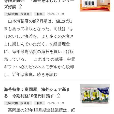
を限定販売 「海苔を楽しむ」シリー
ズ好調
2024.07.19
水産乾物・塩蔵他
特集
山本海苔店の前2月期は、値上げ効
果もあって増収となった。同社は「よ
りおいしい海苔を、より多くのお客さ
まに楽しんでいただく」を経営理念
に、毎年最高品質の海苔を買い上げ販
売している。 これまでの歳暮・中元
ギフト中心のビジネスモデルから脱却
し、近年は家庭…続きを読む
海苔特集：高岡屋 海外シェア高ま
る 今期利益10億円目指す
2024.07.19
水産乾物・塩蔵他
特集
高岡屋の23年10月期連結業績は、経