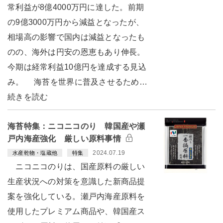
常利益が8億4000万円に達した。前期
の9億3000万円から減益となったが、
相場高の影響で国内は減益となったも
のの、海外は円安の恩恵もあり伸長。
今期は経常利益10億円を達成する見込
み。 海苔を世界に普及させるため…
続きを読む
海苔特集：ニコニコのり 韓国産や瀬
戸内海産強化 厳しい原料事情
2024.07.19
水産乾物・塩蔵他
特集
ニコニコのりは、国産原料の厳しい
生産状況への対策を意識した新商品提
案を強化している。瀬戸内海産原料を
使用したプレミアム商品や、韓国産ス