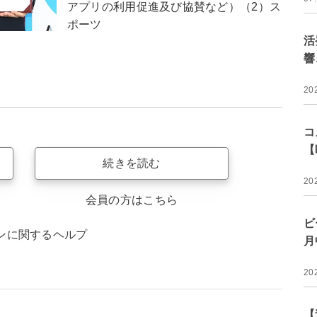
アプリの利用促進及び協賛など）（2）ス
ポーツ
活
響
20
コ
【
続きを読む
20
会員の方はこちら
ビ
ンに関するヘルプ
月
20
【