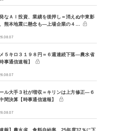
発なＡＩ投資、業績を後押し＝消えぬ中東影
、熊本地震に懸念も―上場企業の４…
26.08.07
メ５キロ３１９８円＝６週連続下落―農水省
時事通信速報】
26.08.07
ール大手３社が増収＝キリンは上方修正―６
中間決算【時事通信速報】
26.08.07
速報】農水省、食料自給率 25年度37％に下