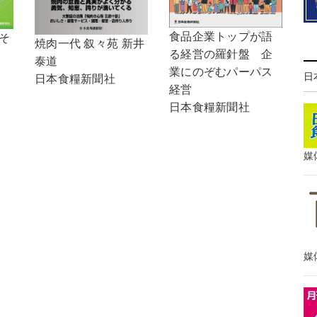
食品企業トップが語
，そ
焼肉一代 叙々苑 新井
る経営の羅針盤 企
泰道
業にのぞむパーパス
日
日本食糧新聞社
経営
日本食糧新聞社
媒
媒