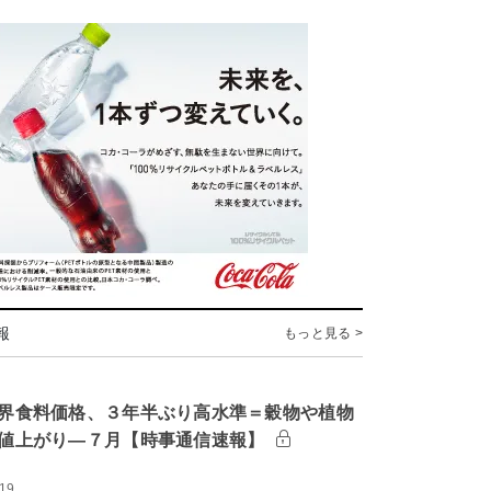
報
もっと見る >
界食料価格、３年半ぶり高水準＝穀物や植物
値上がり―７月【時事通信速報】
:19