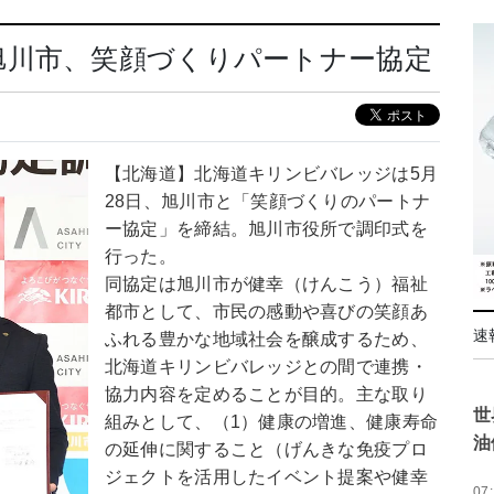
旭川市、笑顔づくりパートナー協定
【北海道】北海道キリンビバレッジは5月
28日、旭川市と「笑顔づくりのパートナ
ー協定」を締結。旭川市役所で調印式を
行った。
同協定は旭川市が健幸（けんこう）福祉
都市として、市民の感動や喜びの笑顔あ
速
ふれる豊かな地域社会を醸成するため、
北海道キリンビバレッジとの間で連携・
協力内容を定めることが目的。主な取り
世
組みとして、（1）健康の増進、健康寿命
油
の延伸に関すること（げんきな免疫プロ
ジェクトを活用したイベント提案や健幸
07