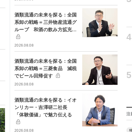
酒類流通の未来を探る：全国
系卸の戦略＝三井物産流通グ
ループ 和酒の飲み方拡充…
4
2026.08.08
酒類流通の未来を探る：全国
系卸の戦略＝三菱食品 減税
5
でビール回帰促す
2026.08.08
酒類流通の未来を探る：イオ
ンリカー・吉澤研二社長
注
「体験価値」で魅力伝える
2026.08.08