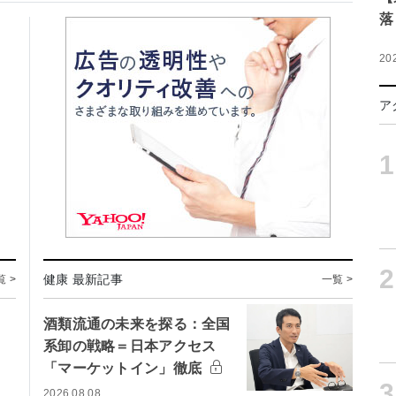
落
20
ア
1
2
健康 最新記事
覧 >
一覧 >
酒類流通の未来を探る：全国
系卸の戦略＝日本アクセス
「マーケットイン」徹底
3
2026.08.08