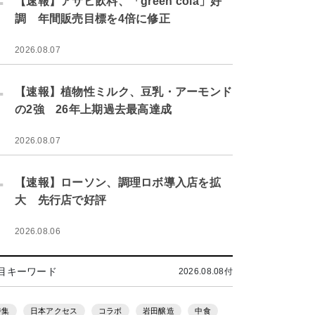
【速報】アサヒ飲料、「green cola」好
調 年間販売目標を4倍に修正
2026.08.07
.
【速報】植物性ミルク、豆乳・アーモンド
の2強 26年上期過去最高達成
2026.08.07
.
【速報】ローソン、調理ロボ導入店を拡
大 先行店で好評
2026.08.06
目キーワード
2026.08.08付
特集
日本アクセス
コラボ
岩田醸造
中食