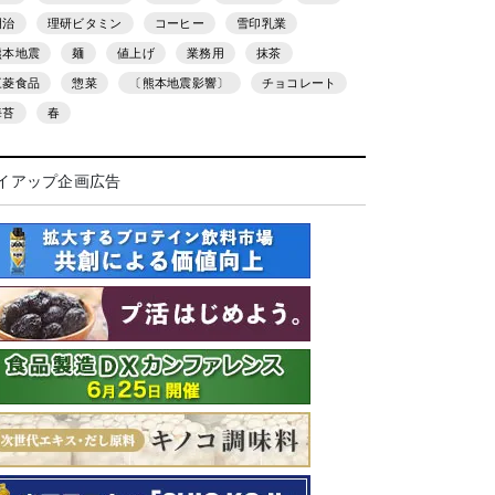
明治
理研ビタミン
コーヒー
雪印乳業
熊本地震
麺
値上げ
業務用
抹茶
三菱食品
惣菜
〔熊本地震影響〕
チョコレート
海苔
春
イアップ企画広告