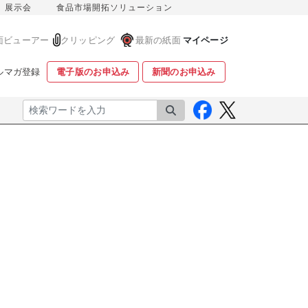
展示会
食品市場開拓ソリューション
面ビューアー
クリッピング
最新の紙面
マイページ
ルマガ登録
電子版のお申込み
新聞のお申込み
検索