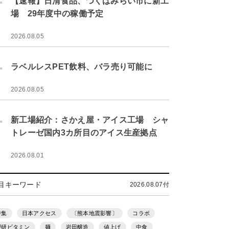
【速報】日清食品、つくばみらい市に新工
場 29年度中の稼働予定
2026.08.05
.
ラベルレスPET飲料、バラ売り可能に
2026.08.05
.
新工場紹介：さかえ屋・アイス工場 シャ
トレーゼ国内3カ所目のアイス生産拠点
2026.08.01
目キーワード
2026.08.07付
特集
日本アクセス
〔熊本地震影響〕
コラボ
理研ビタミン
麺
岩田醸造
値上げ
中食