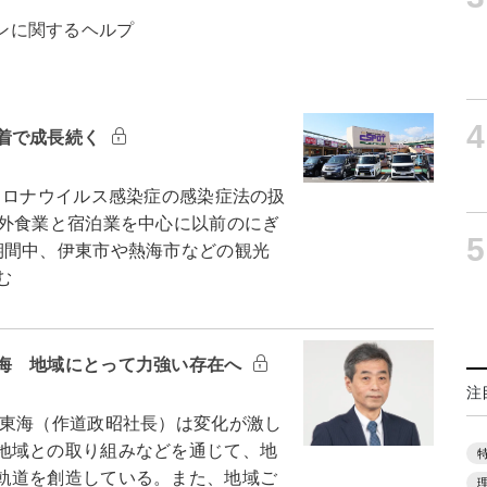
ンに関するヘルプ
4
着で成長続く
ロナウイルス感染症の感染症法の扱
は外食業と宿泊業を中心に以前のにぎ
5
期間中、伊東市や熱海市などの観光
む
海 地域にとって力強い存在へ
注
東海（作道政昭社長）は変化が激し
地域との取り組みなどを通じて、地
軌道を創造している。また、地域ご