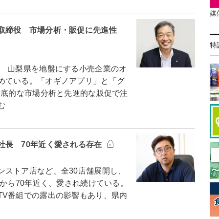
媒
取締役 市場分析・販促に先進性
特
 山梨県を地盤にする小売企業のオ
めている。「オギノアプリ」と「グ
徹底的な市場分析と先進的な販促で注
む
社長 70年近く愛される存在
ストア店など、全30店舗展開し、
業から70年近く、愛され続けている。
TV番組での露出の影響もあり、県内