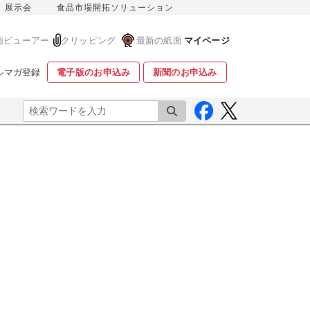
展示会
食品市場開拓ソリューション
面ビューアー
クリッピング
最新の紙面
マイページ
ルマガ登録
電子版のお申込み
新聞のお申込み
検索