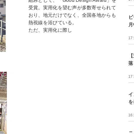
組みとして、「Good Design Award」を
受賞。実用化を望む声が多数寄せられて
おり、地元だけでなく、全国各地からも
ビ
熱視線を浴びている。
月
ただ、実用化に際し
17
【
落
17
イ
を
16
ニ