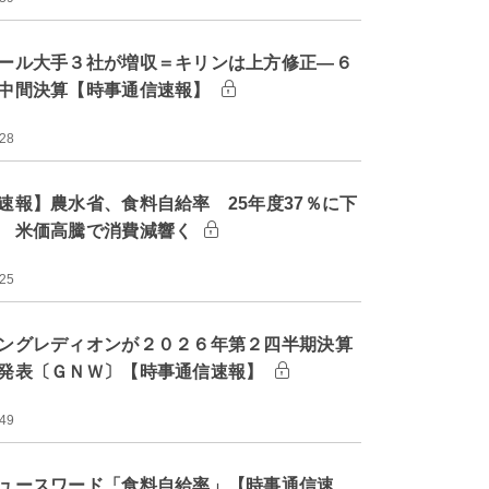
ール大手３社が増収＝キリンは上方修正―６
中間決算【時事通信速報】
:28
速報】農水省、食料自給率 25年度37％に下
 米価高騰で消費減響く
:25
ングレディオンが２０２６年第２四半期決算
発表〔ＧＮＷ〕【時事通信速報】
:49
ュースワード「食料自給率」【時事通信速