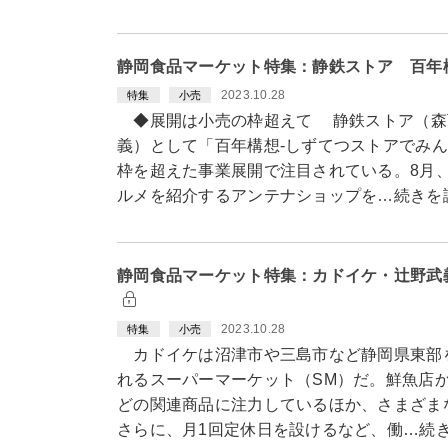
静岡食品マーケット特集：静鉄ストア 百年
2023.10.28
特集
小売
◆展開は小売の枠超えて 静鉄ストア（森
義）として「百年構想-しずてつストアでみ
枠を超えた事業展開で注目されている。8月
ルメを紹介するアンテナショップを…続きを
静岡食品マーケット特集：カドイケ・辻野武
2023.10.28
特集
小売
カドイケは沼津市や三島市など静岡県東部を
れるスーパーマーケット（SM）だ。鮮魚店
どの関連商品に注力しているほか、さまざま
さらに、月1回定休日を設けるなど、働…続