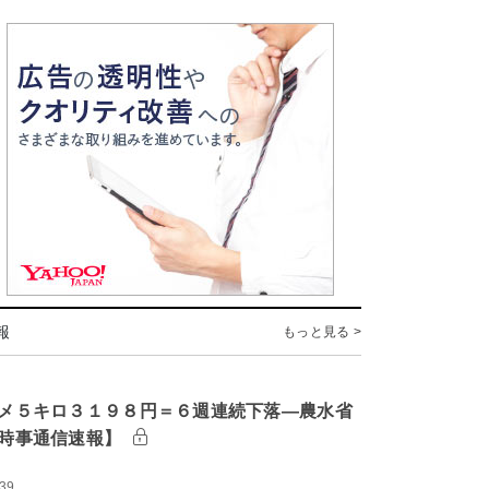
報
もっと見る >
メ５キロ３１９８円＝６週連続下落―農水省
時事通信速報】
:39