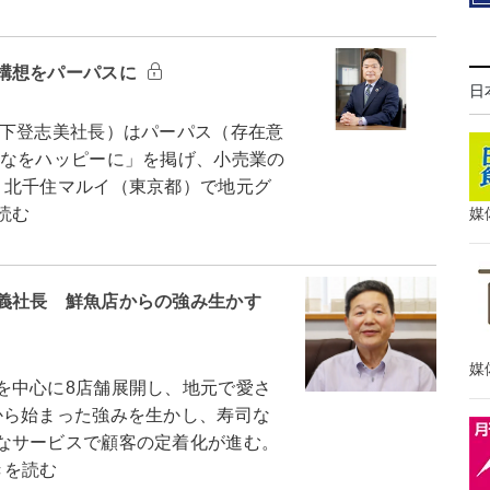
構想をパーパスに
日
下登志美社長）はパーパス（存在意
んなをハッピーに」を掲げ、小売業の
、北千住マルイ（東京都）で地元グ
媒
読む
義社長 鮮魚店からの強み生かす
媒
中心に8店舗展開し、地元で愛さ
から始まった強みを生かし、寿司な
なサービスで顧客の定着化が進む。
きを読む