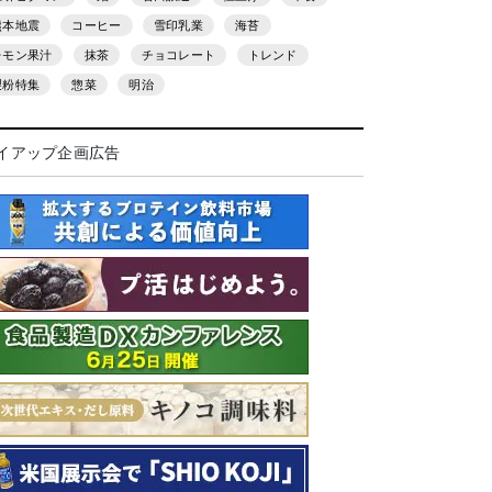
熊本地震
コーヒー
雪印乳業
海苔
レモン果汁
抹茶
チョコレート
トレンド
製粉特集
惣菜
明治
イアップ企画広告