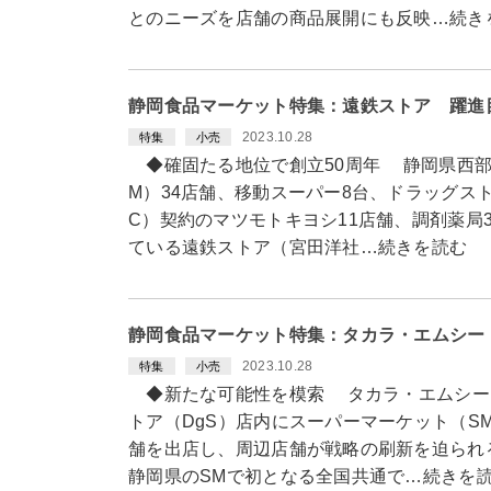
とのニーズを店舗の商品展開にも反映…続き
静岡食品マーケット特集：遠鉄ストア 躍進
2023.10.28
特集
小売
◆確固たる地位で創立50周年 静岡県西部
M）34店舗、移動スーパー8台、ドラッグス
C）契約のマツモトキヨシ11店舗、調剤薬局
ている遠鉄ストア（宮田洋社…続きを読む
静岡食品マーケット特集：タカラ・エムシー
2023.10.28
特集
小売
◆新たな可能性を模索 タカラ・エムシー
トア（DgS）店内にスーパーマーケット（S
舗を出店し、周辺店舗が戦略の刷新を迫られ
静岡県のSMで初となる全国共通で…続きを