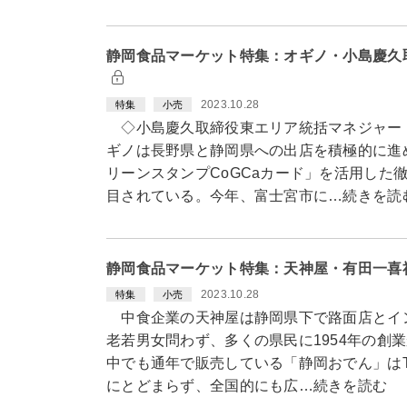
静岡食品マーケット特集：オギノ・小島慶久
2023.10.28
特集
小売
◇小島慶久取締役東エリア統括マネジャー
ギノは長野県と静岡県への出店を積極的に進
リーンスタンプCoGCaカード」を活用した
目されている。今年、富士宮市に…続きを読
静岡食品マーケット特集：天神屋・有田一喜
2023.10.28
特集
小売
中食企業の天神屋は静岡県下で路面店とイン
老若男女問わず、多くの県民に1954年の創
中でも通年で販売している「静岡おでん」は
にとどまらず、全国的にも広…続きを読む