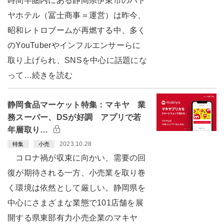
時間半圏内にある静岡県伊東市のハト
ヤホテル（冨士商事＝運営）は昨今、
昭和レトロブームが再燃する中、多く
のYouTuberやインフルエンサーらに
取り上げられ、SNSを中心に話題にな
って…続きを読む
静岡食品マーケット特集：マキヤ 業
務スーパー、DSが好調 アプリで若
年層取り…
2023.10.28
特集
小売
コロナ禍が収束に向かい、需要の回
復が期待される一方、小売業を取り巻
く環境は依然として厳しい。静岡県を
中心にさまざまな業態で101店舗を展
開する県東部有力小売企業のマキヤ