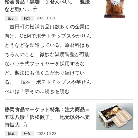
松浦食品「黒糖 芋せんべい」 製法
など強い…
2023.10.28
菓子
特集
吉田町の松浦食品は数多くの企業に
向け、OEMでポテトチップスやかりん
とうなどを製造している。原材料はも
ちろんのこと、微妙な温度調整が可能
なバッチ式フライヤーを採用するな
ど、製法にも強くこだわり続けてい
る。 現在、ポテトチップスや芋せん
べいは「芋その…続きを読む
静岡食品マーケット特集：注力商品＝
五味八珍「浜松餃子」 地元以外へ支
持拡大
2023.10.28
特集
外食