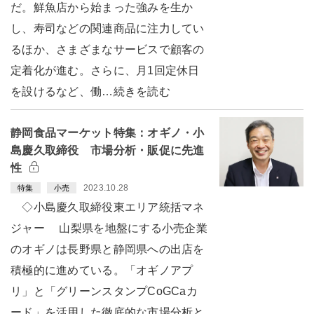
だ。鮮魚店から始まった強みを生か
し、寿司などの関連商品に注力してい
るほか、さまざまなサービスで顧客の
定着化が進む。さらに、月1回定休日
を設けるなど、働…続きを読む
静岡食品マーケット特集：オギノ・小
島慶久取締役 市場分析・販促に先進
性
2023.10.28
特集
小売
◇小島慶久取締役東エリア統括マネ
ジャー 山梨県を地盤にする小売企業
のオギノは長野県と静岡県への出店を
積極的に進めている。「オギノアプ
リ」と「グリーンスタンプCoGCaカ
ード」を活用した徹底的な市場分析と