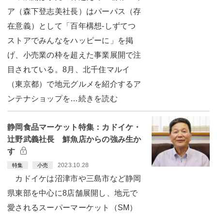
ア（森下登志美社長）はパーパス（存
在意義）として「百年構想-しずてつ
ストアでみんなをハッピーに」を掲
げ、小売業の枠を超えた事業展開で注
目されている。8月、北千住マルイ
（東京都）で地元グルメを紹介するア
ンテナショップを…続きを読む
静岡食品マーケット特集：カドイケ・
辻野武義社長 鮮魚店からの強み生か
す
2023.10.28
特集
小売
カドイケは沼津市や三島市など静岡
県東部を中心に8店舗展開し、地元で
愛されるスーパーマーケット（SM）