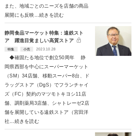
また、地域ごとのニーズを店舗の商品
展開にも反映…続きを読む
静岡食品マーケット特集：遠鉄スト
ア 躍進目覚ましい高質ストア
2023.10.28
特集
小売
◆確固たる地位で創立50周年 静
岡県西部を中心にスーパーマーケット
（SM）34店舗、移動スーパー8台、ド
ラッグストア（DgS）でフランチャイ
ズ（FC）契約のマツモトキヨシ11店
舗、調剤薬局3店舗、シャトレーゼ2店
舗を展開している遠鉄ストア（宮田洋
社…続きを読む