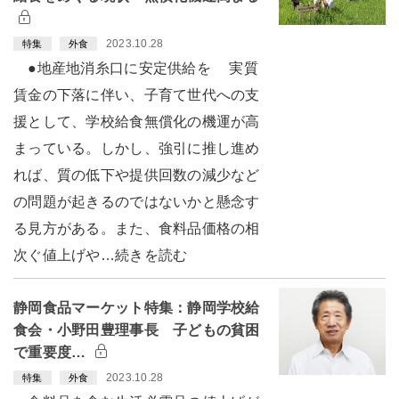
2023.10.28
特集
外食
●地産地消糸口に安定供給を 実質
賃金の下落に伴い、子育て世代への支
援として、学校給食無償化の機運が高
まっている。しかし、強引に推し進め
れば、質の低下や提供回数の減少など
の問題が起きるのではないかと懸念す
る見方がある。また、食料品価格の相
次ぐ値上げや…続きを読む
静岡食品マーケット特集：静岡学校給
食会・小野田豊理事長 子どもの貧困
で重要度…
2023.10.28
特集
外食