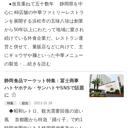
●改良重ねて五十数年 静岡県を中
心に48店舗の中華ファミリーレストラ
ンを展開する浜松市の五味八珍は創業
から50年以上にわたって地域に愛され
続けている外食企業だ。レストラン運
営と併せて、量販店などに向けて、主
にギョウザや麺といった中華メニュー
の製造・…続きを読む
静岡食品マーケット特集：冨士商事
ハトヤホテル・サンハトヤSNSで話題
に
2023.10.28
特集
総合
◆昭和レトロ、観光需要回復の追い
風 首都圏から特急「踊り子」で約1