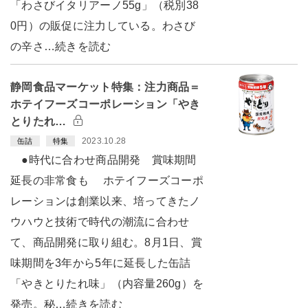
「わさびイタリアーノ55g」（税別38
0円）の販促に注力している。わさび
の辛さ…続きを読む
静岡食品マーケット特集：注力商品＝
ホテイフーズコーポレーション「やき
とりたれ…
2023.10.28
缶詰
特集
●時代に合わせ商品開発 賞味期間
延長の非常食も ホテイフーズコーポ
レーションは創業以来、培ってきたノ
ウハウと技術で時代の潮流に合わせ
て、商品開発に取り組む。8月1日、賞
味期間を3年から5年に延長した缶詰
「やきとりたれ味」（内容量260g）を
発売。秘…続きを読む