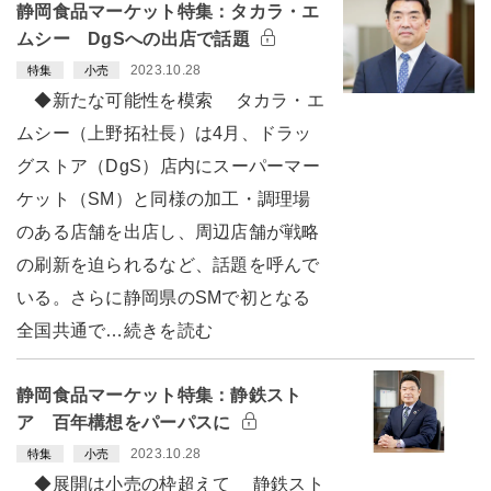
静岡食品マーケット特集：タカラ・エ
ムシー DgSへの出店で話題
2023.10.28
特集
小売
◆新たな可能性を模索 タカラ・エ
ムシー（上野拓社長）は4月、ドラッ
グストア（DgS）店内にスーパーマー
ケット（SM）と同様の加工・調理場
のある店舗を出店し、周辺店舗が戦略
の刷新を迫られるなど、話題を呼んで
いる。さらに静岡県のSMで初となる
全国共通で…続きを読む
静岡食品マーケット特集：静鉄スト
ア 百年構想をパーパスに
2023.10.28
特集
小売
◆展開は小売の枠超えて 静鉄スト