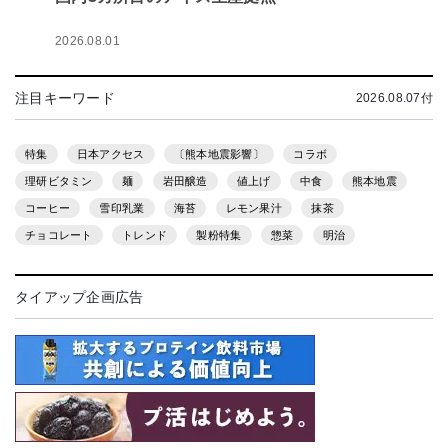
2026.08.01
注目キーワード
2026.08.07付
特集
日本アクセス
〔熊本地震影響〕
コラボ
理研ビタミン
麺
岩田醸造
値上げ
中食
熊本地震
コーヒー
雪印乳業
海苔
レモン果汁
抹茶
チョコレート
トレンド
製粉特集
惣菜
明治
タイアップ企画広告