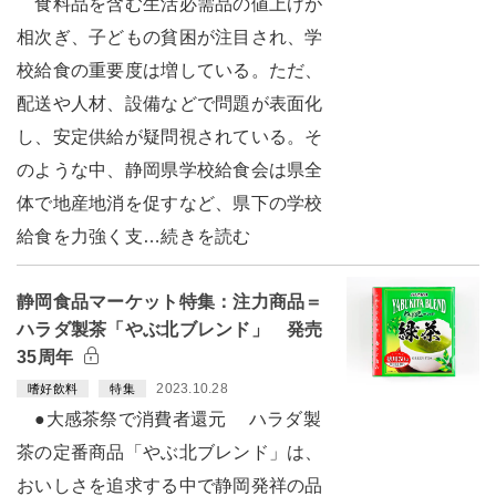
食料品を含む生活必需品の値上げが
相次ぎ、子どもの貧困が注目され、学
校給食の重要度は増している。ただ、
配送や人材、設備などで問題が表面化
し、安定供給が疑問視されている。そ
のような中、静岡県学校給食会は県全
体で地産地消を促すなど、県下の学校
給食を力強く支…続きを読む
静岡食品マーケット特集：注力商品＝
ハラダ製茶「やぶ北ブレンド」 発売
35周年
2023.10.28
嗜好飲料
特集
●大感茶祭で消費者還元 ハラダ製
茶の定番商品「やぶ北ブレンド」は、
おいしさを追求する中で静岡発祥の品