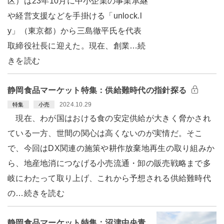
区）は23年10月に中小企業の事業承継
や経営支援などを手掛ける「unlock.l
y」（東京都）から三島徹平氏を代表
取締役社長に迎えた。現在、創業…続
きを読む
静岡食品マーケット特集：供給難時代の指針探る
2024.10.29
特集
小売
現在、わが国はおける食の安定供給が大きく脅かされ
ている一方、世間の関心は高くないのが実情だ。そこ
で、今回はDX関連の施策や耕作放棄地再生の取り組みか
ら、地産地消につなげる小売流通・卸の販売戦略まで多
岐にわたって取り上げ、これから予想される供給難時代
の…続きを読む
静岡食品マーケット特集：沼津中央青