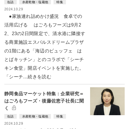
缶詰
水産乾物・塩蔵他
特集
2024.10.29
●家族連れ詰めかけ盛況 食卓での
活用広げる はごろもフーズは9月2
2、23の2日間限定で、清水港に隣接す
る商業施設エスパルスドリームプラザ
の1階にある「海辺のビュッフェ は
とばキッチン」とのコラボで「シーチ
キン食堂」開店イベントを実施した。
「シーチ…続きを読む
静岡食品マーケット特集：企業研究＝
はごろもフーズ・後藤佐恵子社長に聞
く
缶詰
水産乾物・塩蔵他
特集
2024.10.29