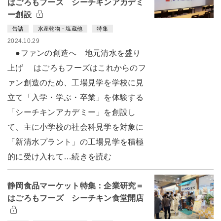
はごろもフーズ シーチキンアカデミ
ー創設
缶詰
水産乾物・塩蔵他
特集
2024.10.29
●ファンの創造へ 地元清水を盛り
上げ はごろもフーズはこれからのフ
ァン創造のため、工場見学を学校に見
立て「入学・学ぶ・卒業」を体験する
「シーチキンアカデミー」を創設し
て、主に小学校の社会科見学を対象に
「新清水プラント」の工場見学を積極
的に受け入れて…続きを読む
静岡食品マーケット特集：企業研究＝
はごろもフーズ シーチキン食堂開店