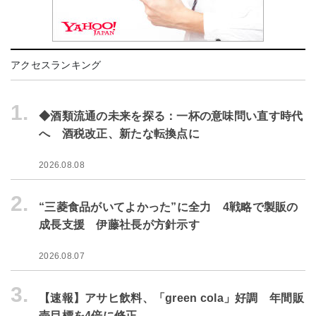
アクセスランキング
1.
◆酒類流通の未来を探る：一杯の意味問い直す時代
へ 酒税改正、新たな転換点に
2026.08.08
2.
“三菱食品がいてよかった”に全力 4戦略で製販の
成長支援 伊藤社長が方針示す
2026.08.07
3.
【速報】アサヒ飲料、「green cola」好調 年間販
売目標を4倍に修正