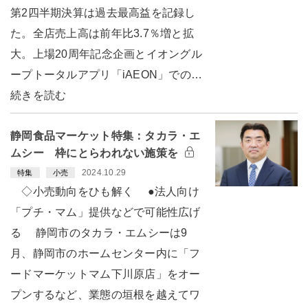
第2四半期決算は過去最高益を記録し
た。全店売上高は前年比3.7％増と拡
大。上場20周年記念企画とイオングル
ープトータルアプリ「iAEON」での…
続きを読む
静岡食品マーケット特集：タカラ・エ
ムシー 枠にとらわれない施策を
2024.10.29
特集
小売
◇小売動向をひも解く ●法人向け
「プチ・マム」提供などで可能性広げ
る 静岡市のタカラ・エムシーは9
月、静岡市のホームセンター内に「フ
ードマーケットマム下川原店」をオー
プンするなど、業態の垣根を越えてワ