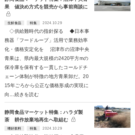
果 値決め方式を競売から事前商談に
2024.10.29
生鮮食品
特集
◇供給難時代の指針探る ◆日本事
務器「フードループ」活用で業務効率
化・価格安定化を 沼津市の沼津中央
青果は、県内最大規模の2420平方mの
保冷庫を保有する一貫したコールドチ
ェーン体制が特徴の地方青果卸だ。20
15年ごろから公正な価格形成の実現に
向…続きを読む
静岡食品マーケット特集：ハラダ製
茶 耕作放棄地再生へ取組む
2024.10.29
嗜好飲料
特集