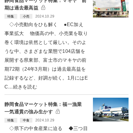
静岡食品マーケット特集：マキヤ 前
期は過去最高益
2024.10.29
特集
小売
◇小売動向をひも解く ●EC加え
事業拡大 物価高の中、小売業を取り
巻く環境は依然として厳しい。そのよ
うな中、さまざまな業態で104店舗を
展開する県東部、富士市のマキヤの前
期72期（24年3月期）は過去最高益を
記録するなど、好調が続く。1月にはE
C…続きを読む
静岡食品マーケット特集：福一漁業
一気通貫の強み生かす
2024.10.29
特集
中食
◇県下の中食産業に迫る ◆三つ目