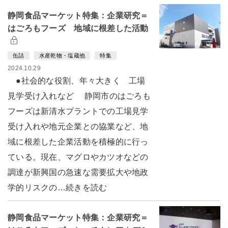
静岡食品マーケット特集：企業研究＝
はごろもフーズ 地域に根差した活動
缶詰
水産乾物・塩蔵他
特集
2024.10.29
●社会的な役割、年々大きく 工場
見学受け入れなど 静岡市のはごろも
フーズは新清水プラントでの工場見学
受け入れや地元企業との協業など、地
域に根差した企業活動を積極的に行っ
ている。現在、マグロやカツオなどの
調達が新興国の急速な需要拡大や地政
学的リスクの…続きを読む
静岡食品マーケット特集：企業研究＝