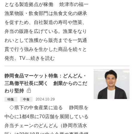
となる製造拠点が稼働 焼津市の福一
漁業物販・飲食部門は魚食文化の継承
を促すため、自社製造の寿司や惣菜、
弁当の販路を広げている。漁業をなり
わいとして漁獲から販売までを一気通
貫で行う強みを生かした商品を続々と
発売。TV…続きを読む
静岡食品マーケット特集：どんどん・
三島徹平社長に聞く 創業からのこだ
わり堅持
2024.10.29
特集
中食
◇県下の中食産業に迫る 静岡県を
中心に1都4県に70店舗を展開している
弁当チェーンのどんどん（静岡市清水