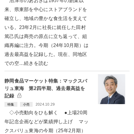
沼津市のあおきは1957年の創業以
来、県東部を中心にストアブランドを
確立し、地域の豊かな食生活を支えて
いる。23年2月に社長に就任した田村
篤己氏は商売の原点に立ち返って、組
織再編に注力。今期（24年10月期）は
過去最高益を記録した。現在、同地区
での空…続きを読む
静岡食品マーケット特集：マックスバ
リュ東海 第2四半期、過去最高益を
記録
2024.10.29
特集
小売
◇小売動向をひも解く ●上場20周
年記念企画などが業績押し上げ マッ
クスバリュ東海の今期（25年2月期）