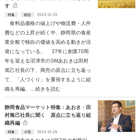
す
2024.10.29
特集
総合
食料品価格の値上げや物流費・人件
費などの上昇が続く中、静岡県の食産
業全般で独自の価値を高める動きが活
発になっている。 27年に創業70周
年を迎える沼津市のSMあおきは田村
篤己社長の下、商売の原点に立ち返っ
て、「人づくり」を重視するように組
織を再編。…続きを読む
静岡食品マーケット特集：あおき・田
村篤己社長に聞く 原点に立ち返り組
織再編
2024.10.29
特集
小売