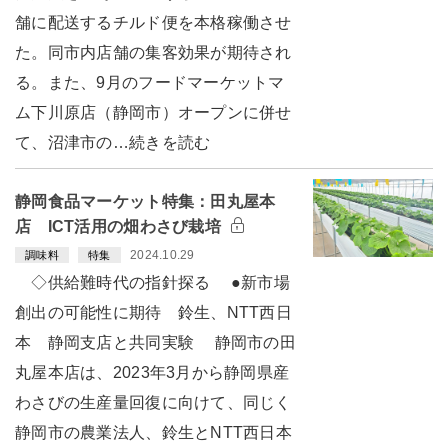
舗に配送するチルド便を本格稼働させ
た。同市内店舗の集客効果が期待され
る。また、9月のフードマーケットマ
ム下川原店（静岡市）オープンに併せ
て、沼津市の…続きを読む
静岡食品マーケット特集：田丸屋本
店 ICT活用の畑わさび栽培
2024.10.29
調味料
特集
◇供給難時代の指針探る ●新市場
創出の可能性に期待 鈴生、NTT西日
本 静岡支店と共同実験 静岡市の田
丸屋本店は、2023年3月から静岡県産
わさびの生産量回復に向けて、同じく
静岡市の農業法人、鈴生とNTT西日本