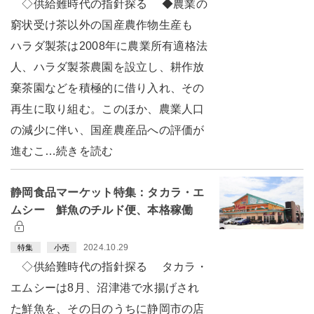
◇供給難時代の指針探る ◆農業の
窮状受け茶以外の国産農作物生産も
ハラダ製茶は2008年に農業所有適格法
人、ハラダ製茶農園を設立し、耕作放
棄茶園などを積極的に借り入れ、その
再生に取り組む。このほか、農業人口
の減少に伴い、国産農産品への評価が
進むこ…続きを読む
静岡食品マーケット特集：タカラ・エ
ムシー 鮮魚のチルド便、本格稼働
2024.10.29
特集
小売
◇供給難時代の指針探る タカラ・
エムシーは8月、沼津港で水揚げされ
た鮮魚を、その日のうちに静岡市の店