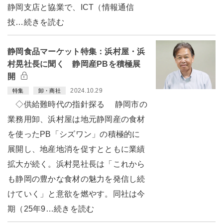
静岡支店と協業で、ICT（情報通信
技…続きを読む
静岡食品マーケット特集：浜村屋・浜
村晃社長に聞く 静岡産PBを積極展
開
2024.10.29
特集
卸・商社
◇供給難時代の指針探る 静岡市の
業務用卸、浜村屋は地元静岡産の食材
を使ったPB「シズワン」の積極的に
展開し、地産地消を促すとともに業績
拡大が続く。浜村晃社長は「これから
も静岡の豊かな食材の魅力を発信し続
けていく」と意欲を燃やす。同社は今
期（25年9…続きを読む