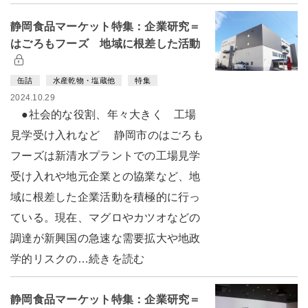
静岡食品マーケット特集：企業研究＝
はごろもフーズ 地域に根差した活動
缶詰
水産乾物・塩蔵他
特集
2024.10.29
●社会的な役割、年々大きく 工場
見学受け入れなど 静岡市のはごろも
フーズは新清水プラントでの工場見学
受け入れや地元企業との協業など、地
域に根差した企業活動を積極的に行っ
ている。現在、マグロやカツオなどの
調達が新興国の急速な需要拡大や地政
学的リスクの…続きを読む
静岡食品マーケット特集：企業研究＝