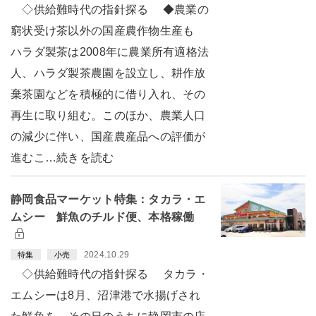
◇供給難時代の指針探る ◆農業の
窮状受け茶以外の国産農作物生産も
ハラダ製茶は2008年に農業所有適格法
人、ハラダ製茶農園を設立し、耕作放
棄茶園などを積極的に借り入れ、その
再生に取り組む。このほか、農業人口
の減少に伴い、国産農産品への評価が
進むこ…続きを読む
静岡食品マーケット特集：タカラ・エ
ムシー 鮮魚のチルド便、本格稼働
2024.10.29
特集
小売
◇供給難時代の指針探る タカラ・
エムシーは8月、沼津港で水揚げされ