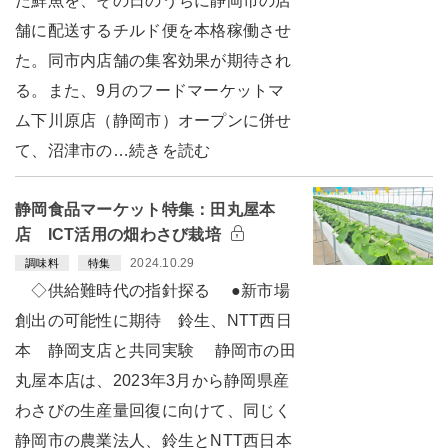
た鮮魚を、その日のうちに静岡市の店
舗に配送するチルド便を本格稼働させ
た。同市内店舗の集客効果が期待され
る。また、9月のフードマーケットマ
ム下川原店（静岡市）オープンに併せ
て、沼津市の…続きを読む
静岡食品マーケット特集：田丸屋本
店 ICT活用の畑わさび栽培
2024.10.29
調味料
特集
◇供給難時代の指針探る ●新市場
創出の可能性に期待 鈴生、NTT西日
本 静岡支店と共同実験 静岡市の田
丸屋本店は、2023年3月から静岡県産
わさびの生産量回復に向けて、同じく
静岡市の農業法人、鈴生とNTT西日本