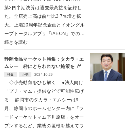
第2四半期決算は過去最高益を記録し
た。全店売上高は前年比3.7％増と拡
大。上場20周年記念企画とイオングル
ープトータルアプリ「iAEON」での…
続きを読む
静岡食品マーケット特集：タカラ・エ
ムシー 枠にとらわれない施策を
2024.10.29
特集
小売
◇小売動向をひも解く ●法人向け
「プチ・マム」提供などで可能性広げ
る 静岡市のタカラ・エムシーは9
月、静岡市のホームセンター内に「フ
ードマーケットマム下川原店」をオー
プンするなど、業態の垣根を越えてワ