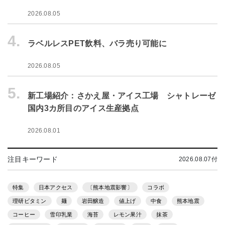
2026.08.05
4.
ラベルレスPET飲料、バラ売り可能に
2026.08.05
5.
新工場紹介：さかえ屋・アイス工場 シャトレーゼ
国内3カ所目のアイス生産拠点
2026.08.01
注目キーワード
2026.08.07付
特集
日本アクセス
〔熊本地震影響〕
コラボ
理研ビタミン
麺
岩田醸造
値上げ
中食
熊本地震
コーヒー
雪印乳業
海苔
レモン果汁
抹茶