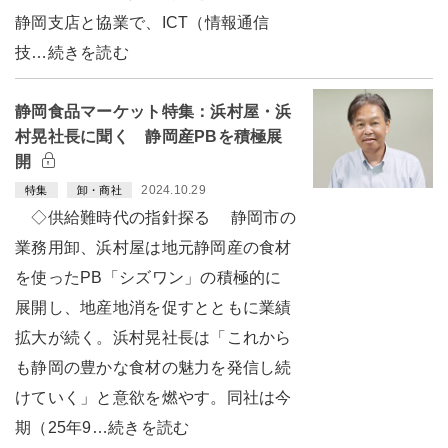
静岡支店と協業で、ICT（情報通信
技…続きを読む
静岡食品マーケット特集：浜村屋・浜
村晃社長に聞く 静岡産PBを積極展
開
2024.10.29
特集
卸・商社
◇供給難時代の指針探る 静岡市の
業務用卸、浜村屋は地元静岡産の食材
を使ったPB「シズワン」の積極的に
展開し、地産地消を促すとともに業績
拡大が続く。浜村晃社長は「これから
も静岡の豊かな食材の魅力を発信し続
けていく」と意欲を燃やす。同社は今
期（25年9…続きを読む