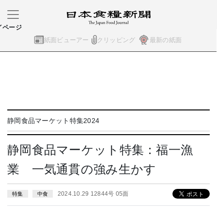
イページ
紙面ビューアー
クリッピング
最新の紙面
静岡食品マーケット特集2024
静岡食品マーケット特集：福一漁
業 一気通貫の強み生かす
2024.10.29 12844号 05面
特集
中食