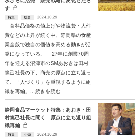
求さらに活発 販売戦略に変化もたら
す
2024.10.29
特集
総合
食料品価格の値上げや物流費・人件
費などの上昇が続く中、静岡県の食産
業全般で独自の価値を高める動きが活
発になっている。 27年に創業70周
年を迎える沼津市のSMあおきは田村
篤己社長の下、商売の原点に立ち返っ
て、「人づくり」を重視するように組
織を再編。…続きを読む
静岡食品マーケット特集：あおき・田
村篤己社長に聞く 原点に立ち返り組
織再編
2024.10.29
特集
小売