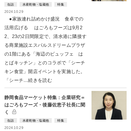
缶詰
水産乾物・塩蔵他
特集
2024.10.29
●家族連れ詰めかけ盛況 食卓での
活用広げる はごろもフーズは9月2
2、23の2日間限定で、清水港に隣接す
る商業施設エスパルスドリームプラザ
の1階にある「海辺のビュッフェ は
とばキッチン」とのコラボで「シーチ
キン食堂」開店イベントを実施した。
「シーチ…続きを読む
静岡食品マーケット特集：企業研究＝
はごろもフーズ・後藤佐恵子社長に聞
く
缶詰
水産乾物・塩蔵他
特集
2024.10.29