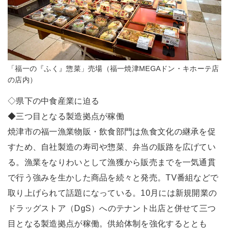
「福一の『ふく』惣菜」売場（福一焼津MEGAドン・キホーテ店
の店内）
◇県下の中食産業に迫る
◆三つ目となる製造拠点が稼働
焼津市の福一漁業物販・飲食部門は魚食文化の継承を促
すため、自社製造の寿司や惣菜、弁当の販路を広げてい
る。漁業をなりわいとして漁獲から販売までを一気通貫
で行う強みを生かした商品を続々と発売。TV番組などで
取り上げられて話題になっている。10月には新規開業の
ドラッグストア（DgS）へのテナント出店と併せて三つ
目となる製造拠点が稼働。供給体制を強化するととも