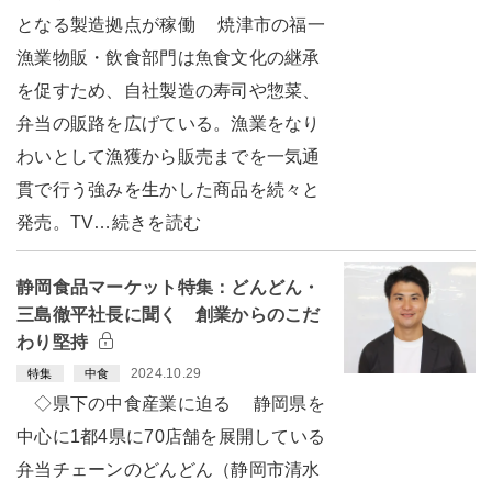
となる製造拠点が稼働 焼津市の福一
漁業物販・飲食部門は魚食文化の継承
を促すため、自社製造の寿司や惣菜、
弁当の販路を広げている。漁業をなり
わいとして漁獲から販売までを一気通
貫で行う強みを生かした商品を続々と
発売。TV…続きを読む
静岡食品マーケット特集：どんどん・
三島徹平社長に聞く 創業からのこだ
わり堅持
2024.10.29
特集
中食
◇県下の中食産業に迫る 静岡県を
中心に1都4県に70店舗を展開している
弁当チェーンのどんどん（静岡市清水