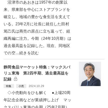
沼津市のあおきは1957年の創業以
来、県東部を中心にストアブランドを
確立し、地域の豊かな食生活を支えて
いる。23年2月に社長に就任した田村
篤己氏は商売の原点に立ち返って、組
織再編に注力。今期（24年10月期）は
過去最高益を記録した。現在、同地区
での空…続きを読む
静岡食品マーケット特集：マックスバ
リュ東海 第2四半期、過去最高益を
記録
2024.10.29
特集
小売
◇小売動向をひも解く ●上場20周
年記念企画などが業績押し上げ マッ
クスバリュ東海の今期（25年2月期）