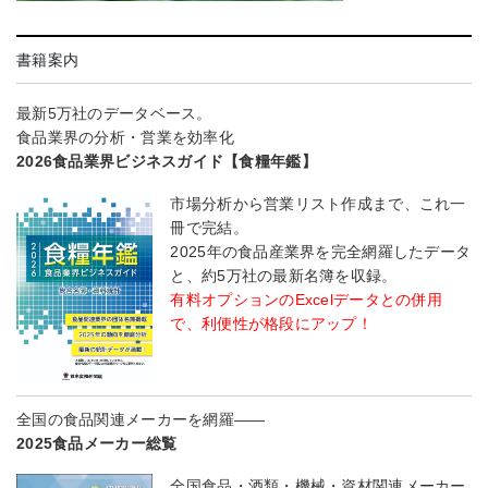
書籍案内
最新5万社のデータベース。
食品業界の分析・営業を効率化
2026食品業界ビジネスガイド【食糧年鑑】
市場分析から営業リスト作成まで、これ一
冊で完結。
2025年の食品産業界を完全網羅したデータ
と、約5万社の最新名簿を収録。
有料オプションのExcelデータとの併用
で、利便性が格段にアップ！
全国の食品関連メーカーを網羅――
2025食品メーカー総覧
全国食品・酒類・機械・資材関連メーカー