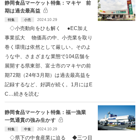
静岡食品マーケット特集：マキヤ 前
期は過去最高益
2024.10.29
特集
小売
◇小売動向をひも解く ●EC加え
事業拡大 物価高の中、小売業を取り
巻く環境は依然として厳しい。そのよ
うな中、さまざまな業態で104店舗を
展開する県東部、富士市のマキヤの前
期72期（24年3月期）は過去最高益を
記録するなど、好調が続く。1月にはE
C…続きを読む
静岡食品マーケット特集：福一漁業
一気通貫の強み生かす
2024.10.29
特集
中食
◇県下の中食産業に迫る ◆三つ目