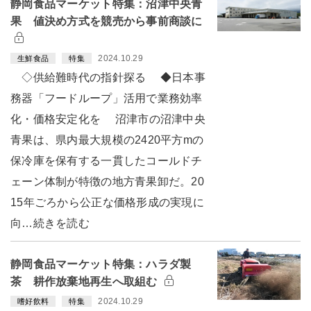
静岡食品マーケット特集：沼津中央青
果 値決め方式を競売から事前商談に
2024.10.29
生鮮食品
特集
◇供給難時代の指針探る ◆日本事
務器「フードループ」活用で業務効率
化・価格安定化を 沼津市の沼津中央
青果は、県内最大規模の2420平方mの
保冷庫を保有する一貫したコールドチ
ェーン体制が特徴の地方青果卸だ。20
15年ごろから公正な価格形成の実現に
向…続きを読む
静岡食品マーケット特集：ハラダ製
茶 耕作放棄地再生へ取組む
2024.10.29
嗜好飲料
特集