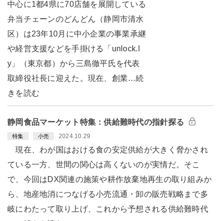
中心に1都4県に70店舗を展開している
弁当チェーンのどんどん（静岡市清水
区）は23年10月に中小企業の事業承継
や経営支援などを手掛ける「unlock.l
y」（東京都）から三島徹平氏を代表
取締役社長に迎えた。現在、創業…続
きを読む
静岡食品マーケット特集：供給難時代の指針探る
2024.10.29
特集
小売
現在、わが国はおける食の安定供給が大きく脅かされ
ている一方、世間の関心は高くないのが実情だ。そこ
で、今回はDX関連の施策や耕作放棄地再生の取り組みか
ら、地産地消につなげる小売流通・卸の販売戦略まで多
岐にわたって取り上げ、これから予想される供給難時代