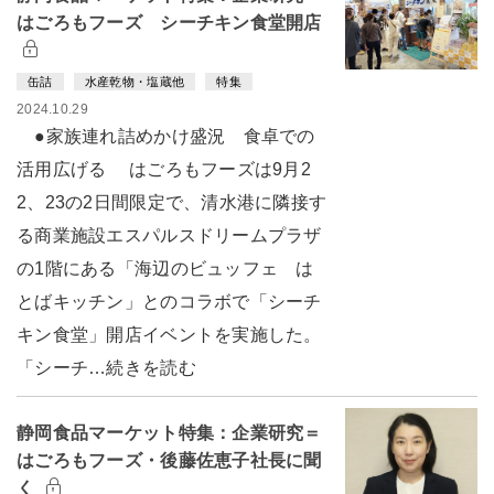
はごろもフーズ シーチキン食堂開店
缶詰
水産乾物・塩蔵他
特集
2024.10.29
●家族連れ詰めかけ盛況 食卓での
活用広げる はごろもフーズは9月2
2、23の2日間限定で、清水港に隣接す
る商業施設エスパルスドリームプラザ
の1階にある「海辺のビュッフェ は
とばキッチン」とのコラボで「シーチ
キン食堂」開店イベントを実施した。
「シーチ…続きを読む
静岡食品マーケット特集：企業研究＝
はごろもフーズ・後藤佐恵子社長に聞
く