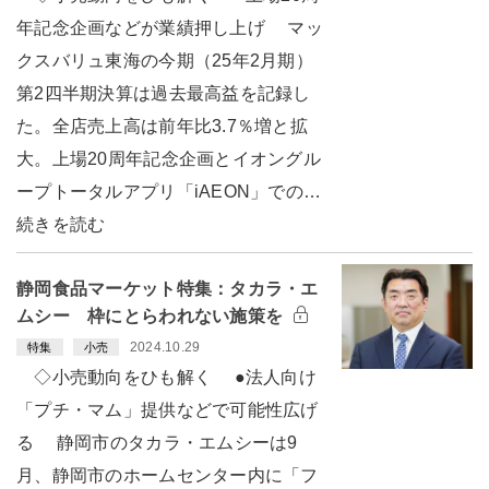
年記念企画などが業績押し上げ マッ
クスバリュ東海の今期（25年2月期）
第2四半期決算は過去最高益を記録し
た。全店売上高は前年比3.7％増と拡
大。上場20周年記念企画とイオングル
ープトータルアプリ「iAEON」での…
続きを読む
静岡食品マーケット特集：タカラ・エ
ムシー 枠にとらわれない施策を
2024.10.29
特集
小売
◇小売動向をひも解く ●法人向け
「プチ・マム」提供などで可能性広げ
る 静岡市のタカラ・エムシーは9
月、静岡市のホームセンター内に「フ