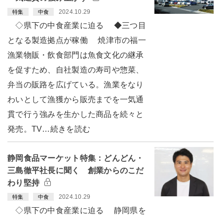
2024.10.29
特集
中食
◇県下の中食産業に迫る ◆三つ目
となる製造拠点が稼働 焼津市の福一
漁業物販・飲食部門は魚食文化の継承
を促すため、自社製造の寿司や惣菜、
弁当の販路を広げている。漁業をなり
わいとして漁獲から販売までを一気通
貫で行う強みを生かした商品を続々と
発売。TV…続きを読む
静岡食品マーケット特集：どんどん・
三島徹平社長に聞く 創業からのこだ
わり堅持
2024.10.29
特集
中食
◇県下の中食産業に迫る 静岡県を