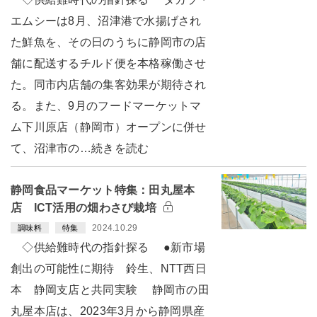
エムシーは8月、沼津港で水揚げされ
た鮮魚を、その日のうちに静岡市の店
舗に配送するチルド便を本格稼働させ
た。同市内店舗の集客効果が期待され
る。また、9月のフードマーケットマ
ム下川原店（静岡市）オープンに併せ
て、沼津市の…続きを読む
静岡食品マーケット特集：田丸屋本
店 ICT活用の畑わさび栽培
2024.10.29
調味料
特集
◇供給難時代の指針探る ●新市場
創出の可能性に期待 鈴生、NTT西日
本 静岡支店と共同実験 静岡市の田
丸屋本店は、2023年3月から静岡県産