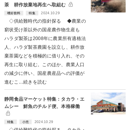
茶 耕作放棄地再生へ取組む
2024.10.29
嗜好飲料
特集
◇供給難時代の指針探る ◆農業の
窮状受け茶以外の国産農作物生産も
ハラダ製茶は2008年に農業所有適格法
人、ハラダ製茶農園を設立し、耕作放
棄茶園などを積極的に借り入れ、その
再生に取り組む。このほか、農業人口
の減少に伴い、国産農産品への評価が
進むこ…続きを読む
静岡食品マーケット特集：タカラ・エ
ムシー 鮮魚のチルド便、本格稼働
2024.10.29
特集
小売
◇供給難時代の指針探る タカラ・