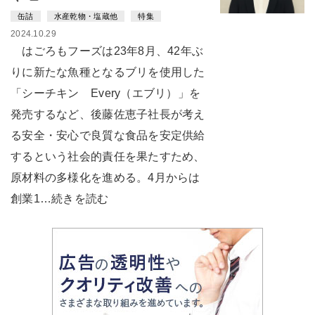
缶詰
水産乾物・塩蔵他
特集
2024.10.29
はごろもフーズは23年8月、42年ぶ
りに新たな魚種となるブリを使用した
「シーチキン Every（エブリ）」を
発売するなど、後藤佐恵子社長が考え
る安全・安心で良質な食品を安定供給
するという社会的責任を果たすため、
原材料の多様化を進める。4月からは
創業1…続きを読む