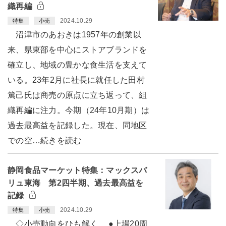
織再編
2024.10.29
特集
小売
沼津市のあおきは1957年の創業以
来、県東部を中心にストアブランドを
確立し、地域の豊かな食生活を支えて
いる。23年2月に社長に就任した田村
篤己氏は商売の原点に立ち返って、組
織再編に注力。今期（24年10月期）は
過去最高益を記録した。現在、同地区
での空…続きを読む
静岡食品マーケット特集：マックスバ
リュ東海 第2四半期、過去最高益を
記録
2024.10.29
特集
小売
◇小売動向をひも解く ●上場20周