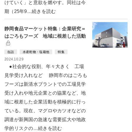
けていく」と意欲を燃やす。同社は今
期（25年9…続きを読む
静岡食品マーケット特集：企業研究＝
はごろもフーズ 地域に根差した活動
缶詰
水産乾物・塩蔵他
特集
2024.10.29
●社会的な役割、年々大きく 工場
見学受け入れなど 静岡市のはごろも
フーズは新清水プラントでの工場見学
受け入れや地元企業との協業など、地
域に根差した企業活動を積極的に行っ
ている。現在、マグロやカツオなどの
調達が新興国の急速な需要拡大や地政
学的リスクの…続きを読む