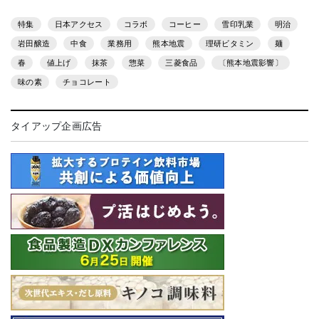
特集
日本アクセス
コラボ
コーヒー
雪印乳業
明治
岩田醸造
中食
業務用
熊本地震
理研ビタミン
麺
春
値上げ
抹茶
惣菜
三菱食品
〔熊本地震影響〕
味の素
チョコレート
タイアップ企画広告