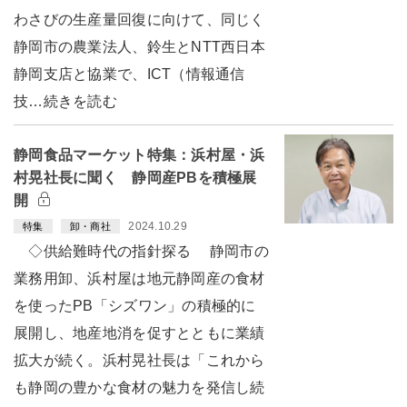
わさびの生産量回復に向けて、同じく
静岡市の農業法人、鈴生とNTT西日本
静岡支店と協業で、ICT（情報通信
技…続きを読む
静岡食品マーケット特集：浜村屋・浜
村晃社長に聞く 静岡産PBを積極展
開
2024.10.29
特集
卸・商社
◇供給難時代の指針探る 静岡市の
業務用卸、浜村屋は地元静岡産の食材
を使ったPB「シズワン」の積極的に
展開し、地産地消を促すとともに業績
拡大が続く。浜村晃社長は「これから
も静岡の豊かな食材の魅力を発信し続