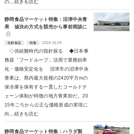
の…続きを読む
静岡食品マーケット特集：沼津中央青
果 値決め方式を競売から事前商談に
2024.10.29
生鮮食品
特集
◇供給難時代の指針探る ◆日本事
務器「フードループ」活用で業務効率
化・価格安定化を 沼津市の沼津中央
青果は、県内最大規模の2420平方mの
保冷庫を保有する一貫したコールドチ
ェーン体制が特徴の地方青果卸だ。20
15年ごろから公正な価格形成の実現に
向…続きを読む
静岡食品マーケット特集：ハラダ製