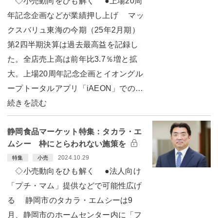
◇小売動向をひも解く ●上場20周
年記念企画などが業績押し上げ マッ
クスバリュ東海の今期（25年2月期）
第2四半期決算は過去最高益を記録し
た。全店売上高は前年比3.7％増と拡
大。上場20周年記念企画とイオングル
ープトータルアプリ「iAEON」での…
続きを読む
静岡食品マーケット特集：タカラ・エ
ムシー 枠にとらわれない施策を
2024.10.29
特集
小売
◇小売動向をひも解く ●法人向け
「プチ・マム」提供などで可能性広げ
る 静岡市のタカラ・エムシーは9
月、静岡市のホームセンター内に「フ