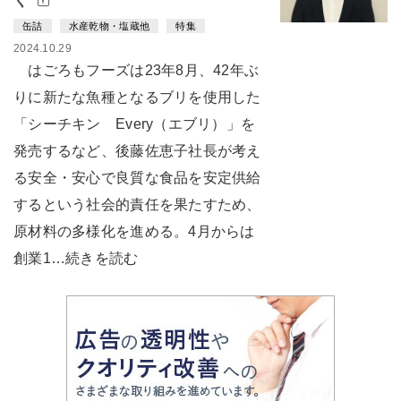
く
缶詰
水産乾物・塩蔵他
特集
2024.10.29
はごろもフーズは23年8月、42年ぶ
りに新たな魚種となるブリを使用した
「シーチキン Every（エブリ）」を
発売するなど、後藤佐恵子社長が考え
る安全・安心で良質な食品を安定供給
するという社会的責任を果たすため、
原材料の多様化を進める。4月からは
創業1…続きを読む