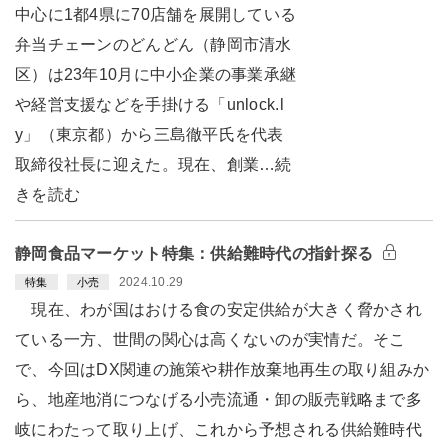
中心に1都4県に70店舗を展開している
弁当チェーンのどんどん（静岡市清水
区）は23年10月に中小企業の事業承継
や経営支援などを手掛ける「unlock.l
y」（東京都）から三島徹平氏を代表
取締役社長に迎えた。現在、創業…続
きを読む
静岡食品マーケット特集：供給難時代の指針探る
2024.10.29
特集
小売
現在、わが国はおける食の安定供給が大きく脅かされ
ている一方、世間の関心は高くないのが実情だ。そこ
で、今回はDX関連の施策や耕作放棄地再生の取り組みか
ら、地産地消につなげる小売流通・卸の販売戦略まで多
岐にわたって取り上げ、これから予想される供給難時代