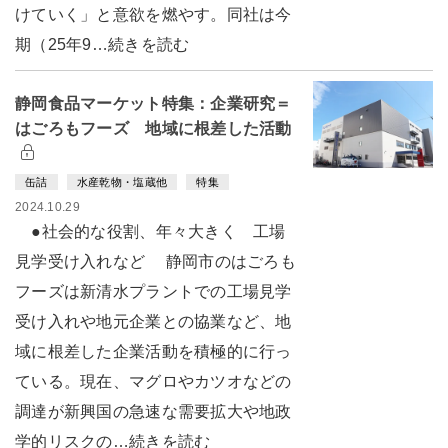
けていく」と意欲を燃やす。同社は今
期（25年9…続きを読む
静岡食品マーケット特集：企業研究＝
はごろもフーズ 地域に根差した活動
缶詰
水産乾物・塩蔵他
特集
2024.10.29
●社会的な役割、年々大きく 工場
見学受け入れなど 静岡市のはごろも
フーズは新清水プラントでの工場見学
受け入れや地元企業との協業など、地
域に根差した企業活動を積極的に行っ
ている。現在、マグロやカツオなどの
調達が新興国の急速な需要拡大や地政
学的リスクの…続きを読む