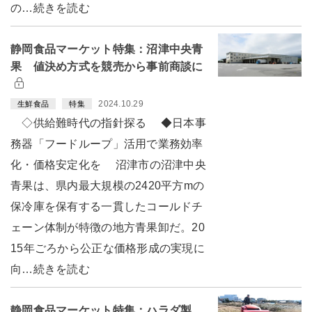
の…続きを読む
静岡食品マーケット特集：沼津中央青
果 値決め方式を競売から事前商談に
2024.10.29
生鮮食品
特集
◇供給難時代の指針探る ◆日本事
務器「フードループ」活用で業務効率
化・価格安定化を 沼津市の沼津中央
青果は、県内最大規模の2420平方mの
保冷庫を保有する一貫したコールドチ
ェーン体制が特徴の地方青果卸だ。20
15年ごろから公正な価格形成の実現に
向…続きを読む
静岡食品マーケット特集：ハラダ製