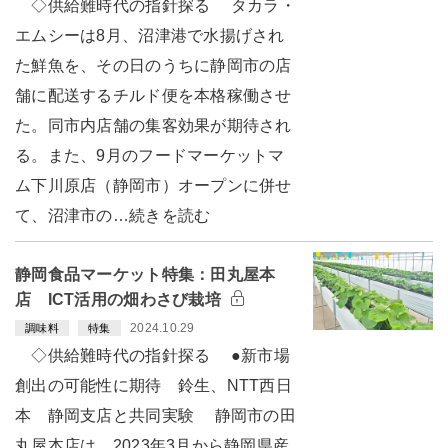
◇供給難時代の指針探る タカラ・
エムシーは8月、沼津港で水揚げされ
た鮮魚を、その日のうちに静岡市の店
舗に配送するチルド便を本格稼働させ
た。同市内店舗の集客効果が期待され
る。また、9月のフードマーケットマ
ム下川原店（静岡市）オープンに併せ
て、沼津市の…続きを読む
静岡食品マーケット特集：田丸屋本
店 ICT活用の畑わさび栽培
2024.10.29
調味料
特集
◇供給難時代の指針探る ●新市場
創出の可能性に期待 鈴生、NTT西日
本 静岡支店と共同実験 静岡市の田
丸屋本店は、2023年3月から静岡県産