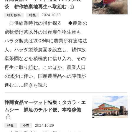
茶 耕作放棄地再生へ取組む
2024.10.29
嗜好飲料
特集
◇供給難時代の指針探る ◆農業の
窮状受け茶以外の国産農作物生産も
ハラダ製茶は2008年に農業所有適格法
人、ハラダ製茶農園を設立し、耕作放
棄茶園などを積極的に借り入れ、その
再生に取り組む。このほか、農業人口
の減少に伴い、国産農産品への評価が
進むこ…続きを読む
静岡食品マーケット特集：タカラ・エ
ムシー 鮮魚のチルド便、本格稼働
2024.10.29
特集
小売