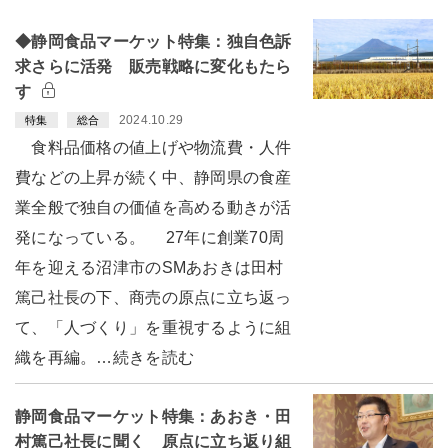
◆静岡食品マーケット特集：独自色訴
求さらに活発 販売戦略に変化もたら
す
2024.10.29
特集
総合
食料品価格の値上げや物流費・人件
費などの上昇が続く中、静岡県の食産
業全般で独自の価値を高める動きが活
発になっている。 27年に創業70周
年を迎える沼津市のSMあおきは田村
篤己社長の下、商売の原点に立ち返っ
て、「人づくり」を重視するように組
織を再編。…続きを読む
静岡食品マーケット特集：あおき・田
村篤己社長に聞く 原点に立ち返り組