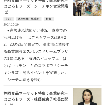
静岡食品マーケット特集：企業研究＝
はごろもフーズ シーチキン食堂開店
缶詰
水産乾物・塩蔵他
特集
2024.10.29
●家族連れ詰めかけ盛況 食卓での
活用広げる はごろもフーズは9月2
2、23の2日間限定で、清水港に隣接す
る商業施設エスパルスドリームプラザ
の1階にある「海辺のビュッフェ は
とばキッチン」とのコラボで「シーチ
キン食堂」開店イベントを実施した。
「シーチ…続きを読む
静岡食品マーケット特集：企業研究＝
はごろもフーズ・後藤佐恵子社長に聞