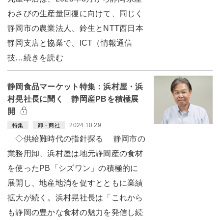
わさびの生産量回復に向けて、同じく
静岡市の農業法人、鈴生とNTT西日本
静岡支店と協業で、ICT（情報通信
技…続きを読む
静岡食品マーケット特集：浜村屋・浜
村晃社長に聞く 静岡産PBを積極展
開
2024.10.29
特集
卸・商社
◇供給難時代の指針探る 静岡市の
業務用卸、浜村屋は地元静岡産の食材
を使ったPB「シズワン」の積極的に
展開し、地産地消を促すとともに業績
拡大が続く。浜村晃社長は「これから
も静岡の豊かな食材の魅力を発信し続