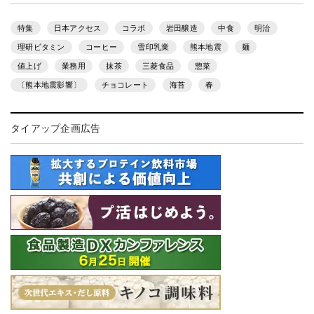
特集
日本アクセス
コラボ
岩田醸造
中食
明治
理研ビタミン
コーヒー
雪印乳業
熊本地震
麺
値上げ
業務用
抹茶
三菱食品
惣菜
〔熊本地震影響〕
チョコレート
海苔
春
タイアップ企画広告