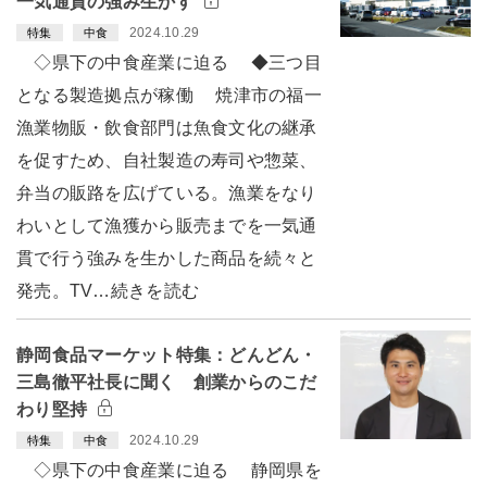
一気通貫の強み生かす
2024.10.29
特集
中食
◇県下の中食産業に迫る ◆三つ目
となる製造拠点が稼働 焼津市の福一
漁業物販・飲食部門は魚食文化の継承
を促すため、自社製造の寿司や惣菜、
弁当の販路を広げている。漁業をなり
わいとして漁獲から販売までを一気通
貫で行う強みを生かした商品を続々と
発売。TV…続きを読む
静岡食品マーケット特集：どんどん・
三島徹平社長に聞く 創業からのこだ
わり堅持
2024.10.29
特集
中食
◇県下の中食産業に迫る 静岡県を