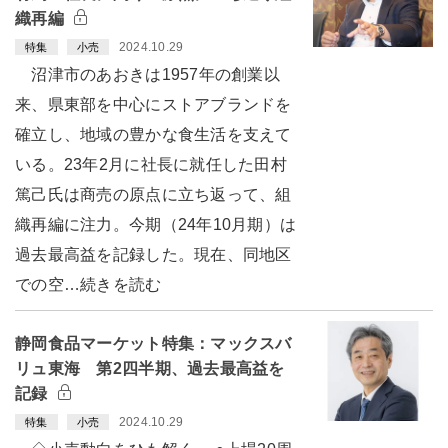
織再編
2024.10.29
特集
小売
沼津市のあおきは1957年の創業以
来、県東部を中心にストアブランドを
確立し、地域の豊かな食生活を支えて
いる。23年2月に社長に就任した田村
篤己氏は商売の原点に立ち返って、組
織再編に注力。今期（24年10月期）は
過去最高益を記録した。現在、同地区
での空…続きを読む
静岡食品マーケット特集：マックスバ
リュ東海 第2四半期、過去最高益を
記録
2024.10.29
特集
小売