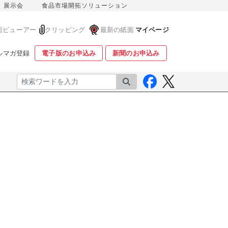
展示会
食品市場開拓ソリューション
面ビューアー
クリッピング
最新の紙面
マイページ
ルマガ登録
電子版のお申込み
新聞のお申込み
検索