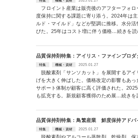
2025.01.27
特集
機械・資材
フロイント産業は販売後のアフターフォロ
度保持に関する課題に寄り添う。2024年は
ルド・マイルド」などが堅調に推移。水分活
びた。25年はコスト増に伴う価格…続きを読
品質保持剤特集：アイリス・ファインプロダ
2025.01.27
特集
機械・資材
脱酸素剤「サンソカット」を展開するアイ
げを大きく伸ばした。価格改定の影響もあっ
サポート体制が顧客に高く評価された。202
も拡充する。新規顧客獲得のため展…続きを
品質保持剤特集：鳥繁産業 鮮度保持アドバ
2025.01.27
特集
機械・資材
脱酸素剤やアルコール蒸散剤、乾燥剤、保