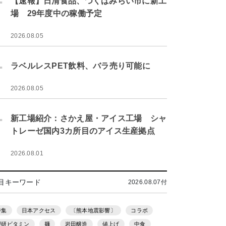
【速報】日清食品、つくばみらい市に新工
場 29年度中の稼働予定
2026.08.05
.
ラベルレスPET飲料、バラ売り可能に
2026.08.05
.
新工場紹介：さかえ屋・アイス工場 シャ
トレーゼ国内3カ所目のアイス生産拠点
2026.08.01
目キーワード
2026.08.07付
特集
日本アクセス
〔熊本地震影響〕
コラボ
理研ビタミン
麺
岩田醸造
値上げ
中食