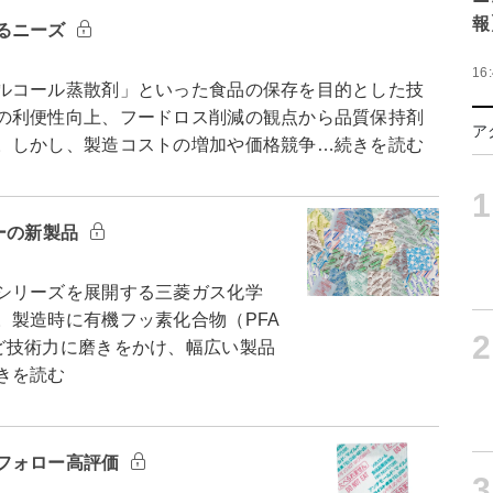
報
るニーズ
16
ルコール蒸散剤」といった食品の保存を目的とした技
の利便性向上、フードロス削減の観点から品質保持剤
ア
。しかし、製造コストの増加や価格競争…続きを読む
1
ーの新製品
シリーズを展開する三菱ガス化学
。製造時に有機フッ素化合物（PFA
2
ど技術力に磨きをかけ、幅広い製品
きを読む
フォロー高評価
3