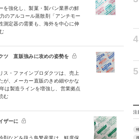
ーを強化し、製菓・製パン業界の鮮
主力のアルコール蒸散剤「アンチモー
性測定器の需要も、海外を中心に伸
む
4
クツ 直販強みに攻めの姿勢を
5
リス・ファインプロダクツは、売上
たが、メーカー直販のきめ細やかな
5年は製造ラインを増強し、営業拠点
読む
注
イザーに
冷剤などを扱う鳥繁産業は、鮮度保