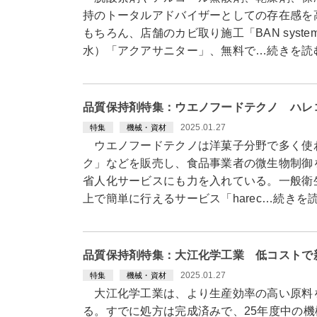
持のトータルアドバイザーとしての存在感を
もちろん、店舗のカビ取り施工「BAN sys
水）「アクアサニター」、無料で…続きを読
品質保持剤特集：ウエノフードテクノ ハレ
2025.01.27
特集
機械・資材
ウエノフードテクノは洋菓子分野で多く使わ
ク」などを販売し、食品事業者の微生物制御
省人化サービスにも力を入れている。一般衛
上で簡単に行えるサービス「harec…続きを
品質保持剤特集：大江化学工業 低コストで
2025.01.27
特集
機械・資材
大江化学工業は、より生産効率の高い原料
る。すでに処方は完成済みで、25年度中の