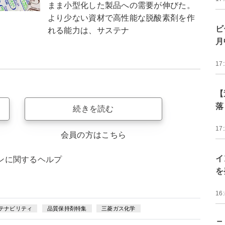
まま小型化した製品への需要が伸びた。
より少ない資材で高性能な脱酸素剤を作
ビ
れる能力は、サステナ
月
17
【
落
続きを読む
17
会員の方はこちら
イ
ンに関するヘルプ
を
16
テナビリティ
品質保持剤特集
三菱ガス化学
ニ