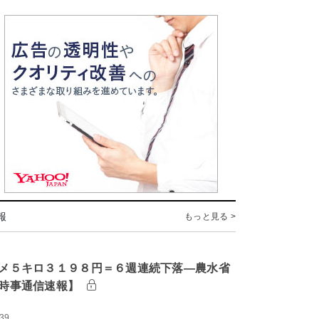
報
もっと見る >
メ５キロ３１９８円＝６週連続下落―農水省
時事通信速報】
:39