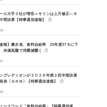
ール大手３社が増収＝キリンは上方修正―６
中間決算【時事通信速報】
:28
速報】農水省、食料自給率 25年度37％に下
 米価高騰で消費減響く
:25
ングレディオンが２０２６年第２四半期決算
発表〔ＧＮＷ〕【時事通信速報】
:49
ュースワード「食料自給率」【時事通信速