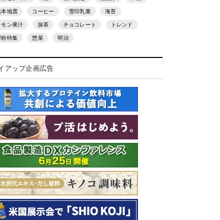
熊本地震
コーヒー
雪印乳業
海苔
レモン果汁
抹茶
チョコレート
トレンド
製粉特集
惣菜
明治
イアップ企画広告