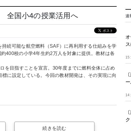
に 全国小4の授業活用へ
速
オ
ス
を持続可能な航空燃料（SAF）に再利用する仕組みを学
約400校の小学4年生約2万人を対象に提供。教材は各
15
質ゼロを目指すことを宣言。30年度までに燃料全体に占め
〔
％を目標に設定している。今回の教材開発は、その実現に向
ー
14
〔
ク
続きを読む