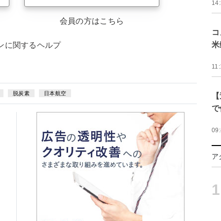
14
会員の方はこちら
コ
米
ンに関するヘルプ
11:
脱炭素
日本航空
【
で
09
ア
1