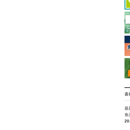
書
最
食
2