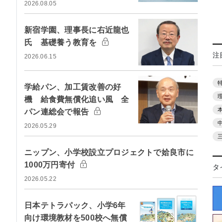
2026.08.05
新宿学園、理事長に右近龍也
氏 基礎養う教育を
注
2026.06.15
学給パン、加工賃改善の好
機 給食費無償化追い風 全
パン連総会で報告
2026.05.29
ニップン、小学校設立プロジェクトで姶良市に
1000万円寄付
タ
2026.05.22
日本テトラパック、小学6年
向け環境教材を500校へ無償