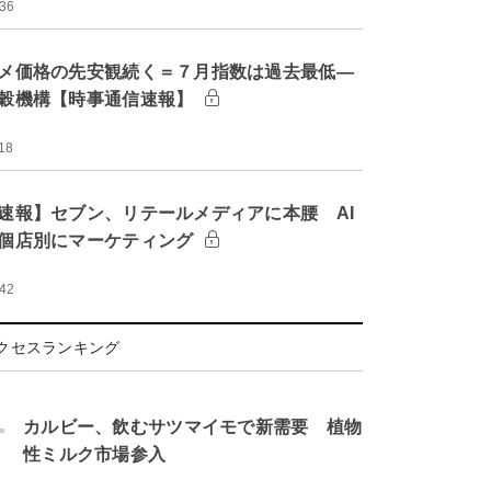
:36
メ価格の先安観続く＝７月指数は過去最低―
穀機構【時事通信速報】
18
速報】セブン、リテールメディアに本腰 AI
個店別にマーケティング
:42
クセスランキング
.
カルビー、飲むサツマイモで新需要 植物
性ミルク市場参入