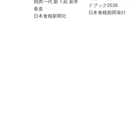
焼肉一代 叙々苑 新井
ドブック2026
泰道
日本食糧新聞発行
日本食糧新聞社