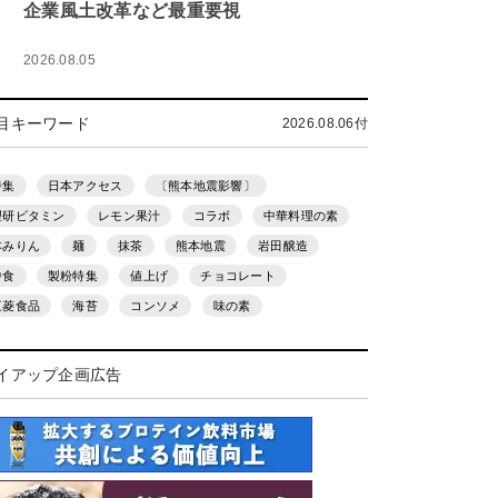
企業風土改革など最重要視
2026.08.05
目キーワード
2026.08.06付
特集
日本アクセス
〔熊本地震影響〕
理研ビタミン
レモン果汁
コラボ
中華料理の素
本みりん
麺
抹茶
熊本地震
岩田醸造
中食
製粉特集
値上げ
チョコレート
三菱食品
海苔
コンソメ
味の素
イアップ企画広告