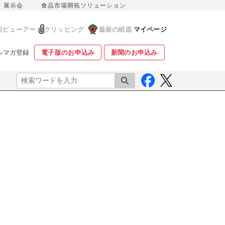
展示会
食品市場開拓ソリューション
面ビューアー
クリッピング
最新の紙面
マイページ
ルマガ登録
電子版のお申込み
新聞のお申込み
検索