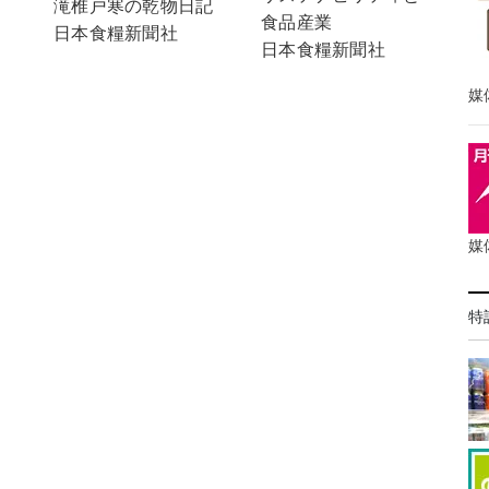
滝椎戸寒の乾物日記
食品産業
日本食糧新聞社
日本食糧新聞社
媒
媒
特