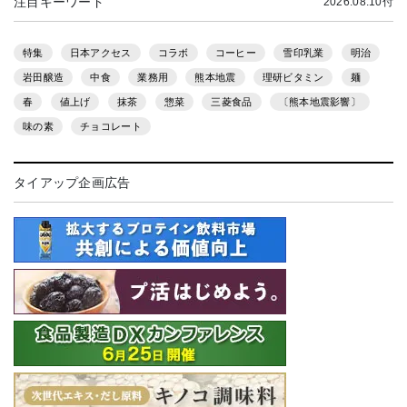
注目キーワード
2026.08.10付
特集
日本アクセス
コラボ
コーヒー
雪印乳業
明治
岩田醸造
中食
業務用
熊本地震
理研ビタミン
麺
春
値上げ
抹茶
惣菜
三菱食品
〔熊本地震影響〕
味の素
チョコレート
タイアップ企画広告