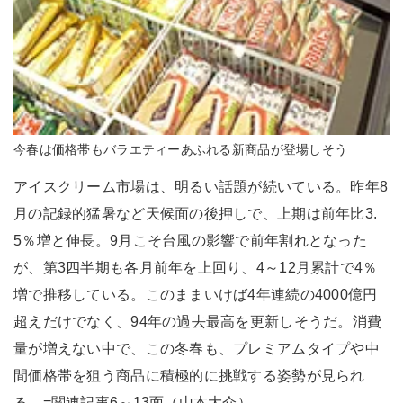
今春は価格帯もバラエティーあふれる新商品が登場しそう
アイスクリーム市場は、明るい話題が続いている。昨年8
月の記録的猛暑など天候面の後押しで、上期は前年比3.
5％増と伸長。9月こそ台風の影響で前年割れとなった
が、第3四半期も各月前年を上回り、4～12月累計で4％
増で推移している。このままいけば4年連続の4000億円
超えだけでなく、94年の過去最高を更新しそうだ。消費
量が増えない中で、この冬春も、プレミアムタイプや中
間価格帯を狙う商品に積極的に挑戦する姿勢が見られ
る。=関連記事6～13面（山本大介）