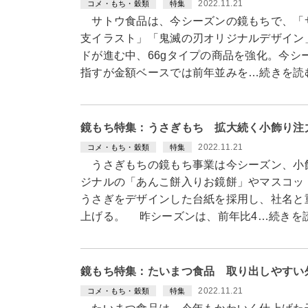
2022.11.21
コメ・もち・穀類
特集
サトウ食品は、今シーズンの鏡もちで、「サ
支イラスト」「鬼滅の刃オリジナルデザイン
ドが進む中、66gタイプの商品を強化。今シ
指すが金額ベースでは前年並みを…続きを読
鏡もち特集：うさぎもち 拡大続く小飾り注
2022.11.21
コメ・もち・穀類
特集
うさぎもちの鏡もち事業は今シーズン、小
ジナルの「あんこ餅入りお鏡餅」やマスコッ
うさぎをデザインした台紙を採用し、社名と重
上げる。 昨シーズンは、前年比4…続きを
鏡もち特集：たいまつ食品 取り出しやすい
2022.11.21
コメ・もち・穀類
特集