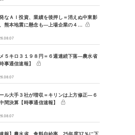
発なＡＩ投資、業績を後押し＝消えぬ中東影
、熊本地震に懸念も―上場企業の４…
26.08.07
メ５キロ３１９８円＝６週連続下落―農水省
時事通信速報】
26.08.07
ール大手３社が増収＝キリンは上方修正―６
中間決算【時事通信速報】
26.08.07
速報】農水省、食料自給率 25年度37％に下