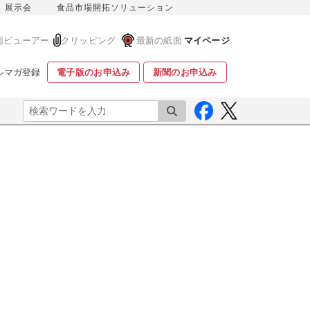
展示会
食品市場開拓ソリューション
面ビューアー
クリッピング
最新の紙面
マイページ
ルマガ登録
電子版のお申込み
新聞のお申込み
検索