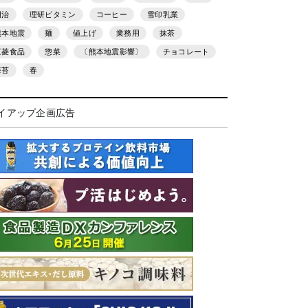
明治
理研ビタミン
コーヒー
雪印乳業
熊本地震
麺
値上げ
業務用
抹茶
三菱食品
惣菜
〔熊本地震影響〕
チョコレート
海苔
春
イアップ企画広告