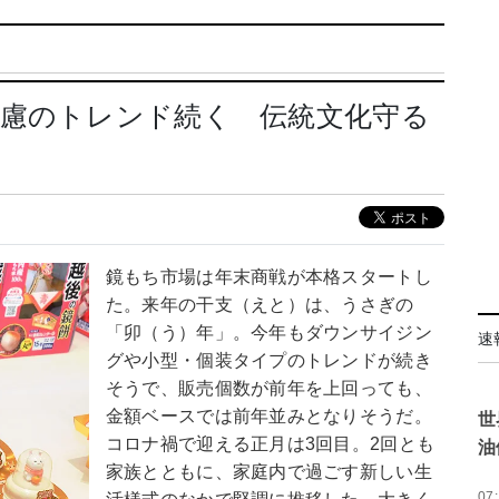
配慮のトレンド続く 伝統文化守る
鏡もち市場は年末商戦が本格スタートし
た。来年の干支（えと）は、うさぎの
「卯（う）年」。今年もダウンサイジン
速
グや小型・個装タイプのトレンドが続き
そうで、販売個数が前年を上回っても、
金額ベースでは前年並みとなりそうだ。
世
コロナ禍で迎える正月は3回目。2回とも
油
家族とともに、家庭内で過ごす新しい生
07