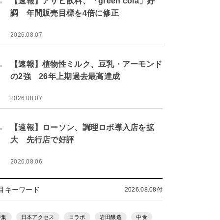
【速報】アサヒ飲料、「green cola」好
調 年間販売目標を4倍に修正
2026.08.07
.
【速報】植物性ミルク、豆乳・アーモンド
の2強 26年上期過去最高達成
2026.08.07
.
【速報】ローソン、調理ロボ導入店を拡
大 先行店で好評
2026.08.06
目キーワード
2026.08.08付
特集
日本アクセス
コラボ
岩田醸造
中食