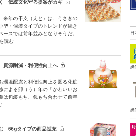
く 伝統文化守る提案がカギ
。来年の干支（えと）は、うさぎの
小型・個装タイプのトレンドが続き
日
ベースでは前年並みとなりそうだ。
を読む
 資源削減・利便性向上へ
媒
も環境配慮と利便性向上を図る化粧
修による卯（う）年の「かわいいお
期は包装もち、鏡もち合わせて前年
む
媒
む 66gタイプの商品拡充