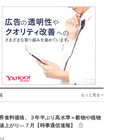
報
もっと見る >
界食料価格、３年半ぶり高水準＝穀物や植物
値上がり―７月【時事通信速報】
:19