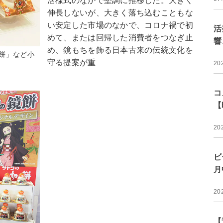
活様式のなかで堅調に推移した。大きく
伸長しないが、大きく落ち込むこともな
い安定した市場のなかで、コロナ禍で初
活
めて、または回帰した消費者をつなぎ止
響
め、鏡もちを飾る日本古来の伝統文化を
餅」など小
守る提案が重
20
コ
【
20
ビ
月
20
【