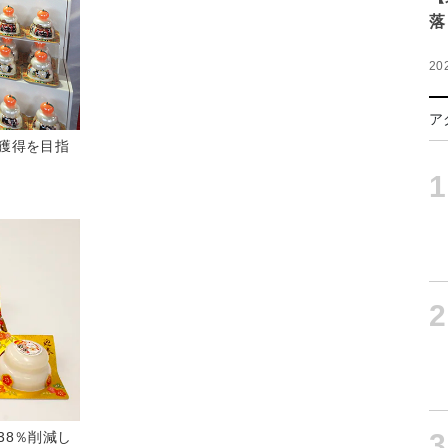
落
20
ア
獲得を目指
1
2
3
38％削減し