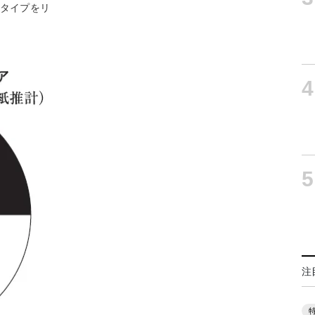
型タイプをリ
4
5
注