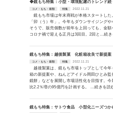
◆鏡もち特集：小型・環境配慮のトレンド続
2022.11.21
コメ・もち・穀類
特集
鏡もち市場は年末商戦が本格スタートした
「卯（う）年」。今年もダウンサイジングや
そうで、販売個数が前年を上回っても、金額
コロナ禍で迎える正月は3回目。2回と…続き
鏡もち特集：越後製菓 化粧箱改良で新提案
2022.11.21
コメ・もち・穀類
特集
越後製菓は、鏡もち市場トップとして今年
箱の新提案や、ねんどアイドル岡田ひとみ監
鏡餅」などを展開し市場活性化を目指す。今
比2.2％増の95億円を計画する。 …続きを読
鏡もち特集：サトウ食品 小型化ニーズつか