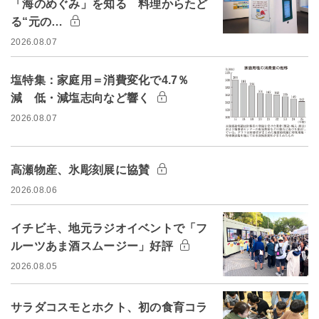
「海のめぐみ」を知る 料理からたど
る“元の…
2026.08.07
塩特集：家庭用＝消費変化で4.7％
減 低・減塩志向など響く
2026.08.07
高瀬物産、氷彫刻展に協賛
2026.08.06
イチビキ、地元ラジオイベントで「フ
ルーツあま酒スムージー」好評
2026.08.05
サラダコスモとホクト、初の食育コラ