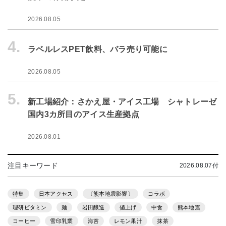
2026.08.05
4.
ラベルレスPET飲料、バラ売り可能に
2026.08.05
5.
新工場紹介：さかえ屋・アイス工場 シャトレーゼ
国内3カ所目のアイス生産拠点
2026.08.01
注目キーワード
2026.08.07付
特集
日本アクセス
〔熊本地震影響〕
コラボ
理研ビタミン
麺
岩田醸造
値上げ
中食
熊本地震
コーヒー
雪印乳業
海苔
レモン果汁
抹茶