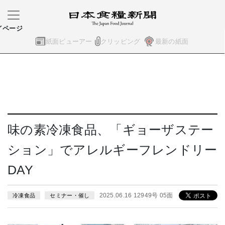
イページ
紙面ビューアー
クリッピング
最新の紙面
味の素冷凍食品、「ギョーザステー
ション」でアレルギーフレンドリー
DAY
2025.06.16 12949号 05面
冷凍食品
セミナー・催し