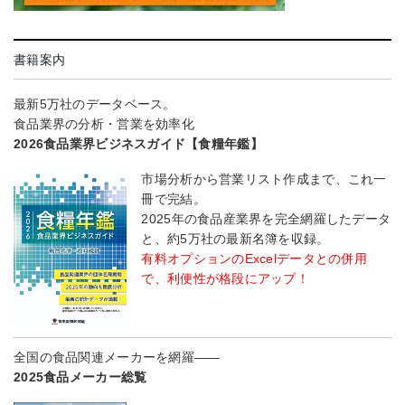
書籍案内
最新5万社のデータベース。
食品業界の分析・営業を効率化
2026食品業界ビジネスガイド【食糧年鑑】
市場分析から営業リスト作成まで、これ一
冊で完結。
2025年の食品産業界を完全網羅したデータ
と、約5万社の最新名簿を収録。
有料オプションのExcelデータとの併用
で、利便性が格段にアップ！
全国の食品関連メーカーを網羅――
2025食品メーカー総覧