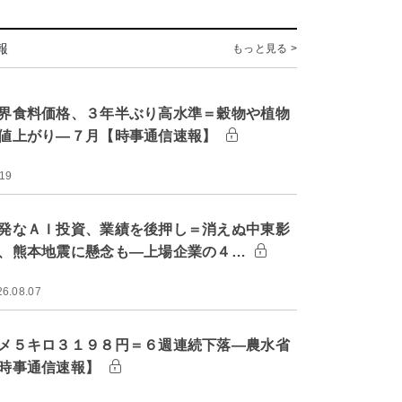
報
もっと見る >
界食料価格、３年半ぶり高水準＝穀物や植物
値上がり―７月【時事通信速報】
:19
発なＡＩ投資、業績を後押し＝消えぬ中東影
、熊本地震に懸念も―上場企業の４…
26.08.07
メ５キロ３１９８円＝６週連続下落―農水省
時事通信速報】