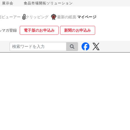
展示会
食品市場開拓ソリューション
面ビューアー
クリッピング
最新の紙面
マイページ
ルマガ登録
電子版のお申込み
新聞のお申込み
検索