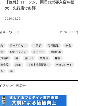
.
【速報】ローソン、調理ロボ導入店を拡
大 先行店で好評
2026.08.06
目キーワード
2026.08.08付
特集
日本アクセス
コラボ
岩田醸造
中食
明治
理研ビタミン
コーヒー
雪印乳業
熊本地震
麺
値上げ
業務用
抹茶
三菱食品
惣菜
〔熊本地震影響〕
チョコレート
海苔
春
イアップ企画広告