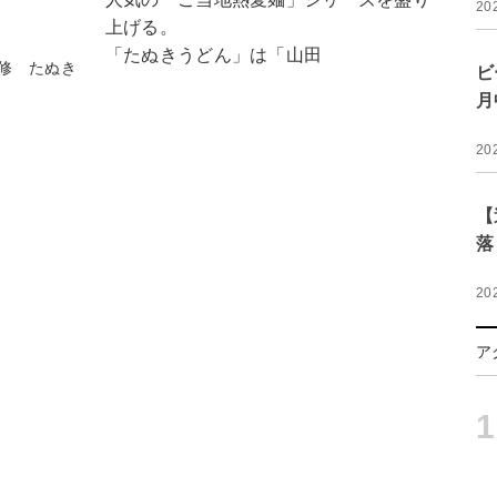
20
上げる。
「たぬきうどん」は「山田
修 たぬき
ビ
月
20
【
落
20
ア
1