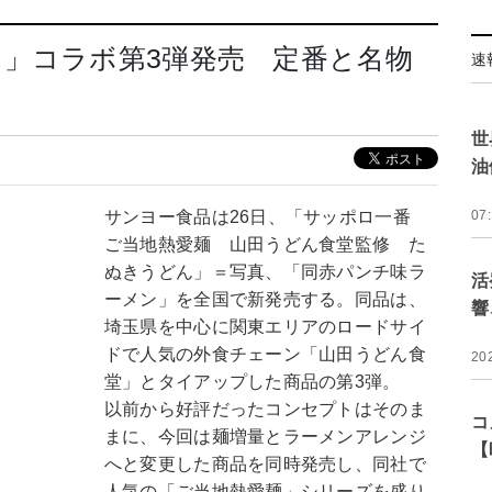
」コラボ第3弾発売 定番と名物
速
世
油
サンヨー食品は26日、「サッポロ一番
07
ご当地熱愛麺 山田うどん食堂監修 た
ぬきうどん」＝写真、「同赤パンチ味ラ
活
ーメン」を全国で新発売する。同品は、
響
埼玉県を中心に関東エリアのロードサイ
ドで人気の外食チェーン「山田うどん食
20
堂」とタイアップした商品の第3弾。
以前から好評だったコンセプトはそのま
コ
まに、今回は麺増量とラーメンアレンジ
【
へと変更した商品を同時発売し、同社で
人気の「ご当地熱愛麺」シリーズを盛り