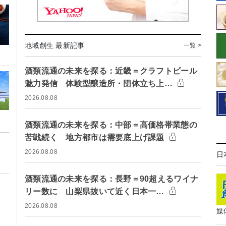
地域創生 最新記事
一覧 >
酒類流通の未来を探る：近畿＝クラフトビール
魅力発信 体験型醸造所・団体立ち上…
2026.08.08
酒類流通の未来を探る：中部＝高価格帯業態の
苦戦続く 地方都市は需要底上げ課題
2026.08.08
日
酒類流通の未来を探る：長野＝90超えるワイナ
リー数に 山梨県抜いて近く日本一…
2026.08.08
媒