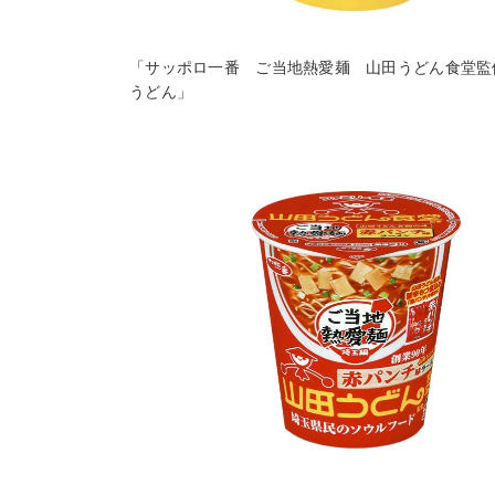
「サッポロ一番 ご当地熱愛麺 山田うどん食堂監
うどん」