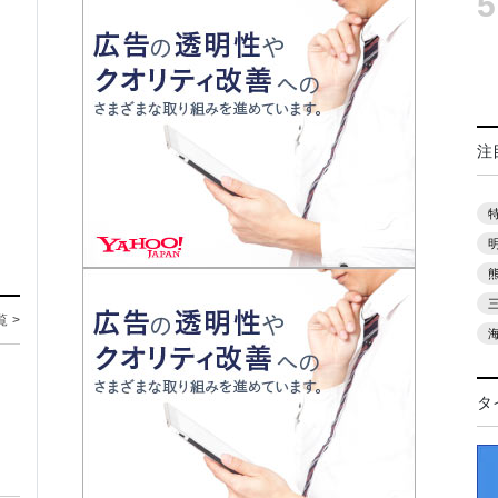
5
注
覧 >
タ