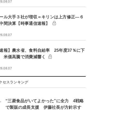
26.08.07
ール大手３社が増収＝キリンは上方修正―６
中間決算【時事通信速報】
26.08.07
速報】農水省、食料自給率 25年度37％に下
 米価高騰で消費減響く
26.08.07
クセスランキング
.
“三菱食品がいてよかった”に全力 4戦略
で製販の成長支援 伊藤社長が方針示す