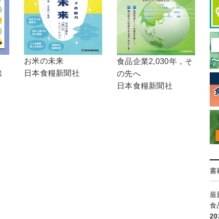
！
お米の未来
食品企業2,030年，そ
出
日本食糧新聞社
の先へ
日本食糧新聞社
書
最
食
2