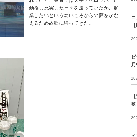
れていた。東京では大手デベロッパーに
勤務し充実した日々を送っていたが、起
業したいという幼いころからの夢をかな
コ
えるため故郷に帰ってきた。
【
20
ビ
月
20
【
落
20
イ