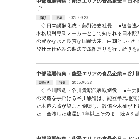
中部流通特集：能登エリアの食品企業＝日本
2025.09.23
酒類
特集
◇日本醗酵化成・藤野浩史社長 ●被害逃
本格焼酎専業メーカーとして知られる日本醗
の豊かな水と良質な国産大麦、白麹といった
登杜氏仕込みの製法で焼酎造りを行…続きを
中部流通特集：能登エリアの食品企業＝谷川
2025.09.23
調味料
特集
◇谷川醸造・谷川貴昭代表取締役 ●主力
の製造を手掛ける谷川醸造は、能登半島地震
た木造の蔵が梁ごと倒壊し、設備や木桶が下
た。全壊した建屋は1年以上そのま…続きを
中部流通特集：能登エリアの食品企業＝アン