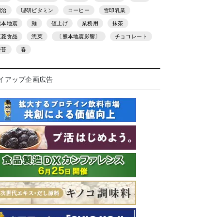
明治
理研ビタミン
コーヒー
雪印乳業
熊本地震
麺
値上げ
業務用
抹茶
三菱食品
惣菜
〔熊本地震影響〕
チョコレート
海苔
春
イアップ企画広告