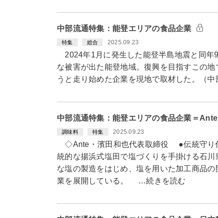
中部流通特集：能登エリアの食品企業
2025.09.23
特集
総合
2024年1月に発生した能登半島地震と同年
な被害が出た能登地域。復興を目指すこの地
うと走り始めた企業を現地で取材した。（中
中部流通特集：能登エリアの食品企業＝Ant
2025.09.23
調味料
特集
◇Ante・濱田和也代表取締役 ●伝統守り
統的な揚浜式塩田で塩づくりを手掛ける石川県
な塩の製造をはじめ、塩を用いた加工商品の
業を展開している。 …続きを読む