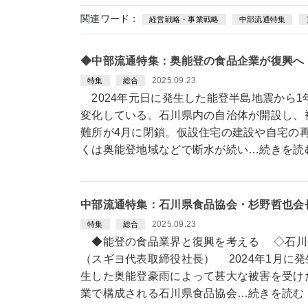
関連ワード：
経営戦略・事業戦略
中部流通特集
◆中部流通特集：奥能登の食品企業が復興へ
2025.09.23
特集
総合
2024年元日に発生した能登半島地震から1
変化している。石川県内の自治体が開設し、
難所が4月に閉鎖。仮設住宅の建設や自宅の
くは奥能登地域などで断水が続い…続きを読
中部流通特集：石川県食品協会・杉野哲也会
2025.09.23
特集
総合
◆能登の食品業界と復興を考える ◇石川
（スギヨ代表取締役社長） 2024年1月に
生した奥能登豪雨によって甚大な被害を受け
業で構成される石川県食品協会…続きを読む