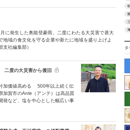
9月に発生した奥能登豪雨。二度にわたる大災害で甚大
で地域の食文化を守る企業や新たに地域を盛り上げよ
部支社編集部）
タ
e 二度の大災害から復旧
付加価値高める 500年以上続く伝
加賀市のAnte（アンテ）は高品質
開発など、塩を中心とした幅広い事