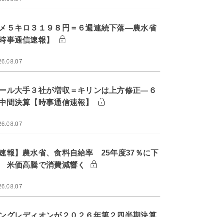
メ５キロ３１９８円＝６週連続下落―農水省
時事通信速報】
26.08.07
ール大手３社が増収＝キリンは上方修正―６
中間決算【時事通信速報】
26.08.07
速報】農水省、食料自給率 25年度37％に下
 米価高騰で消費減響く
26.08.07
ングレディオンが２０２６年第２四半期決算