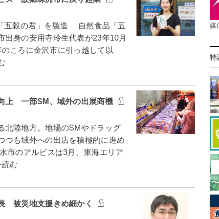
媒
「五穀の君」を製造 自然食品「五
出身の安用寺玲生代表が23年10月
年のころに金沢市に引っ越して以
特
む
向上 一部SM、域外の出展商機
北陸地方。地場のSMやドラッグ
つつも域外への出店を積極的に進め
水市のアルビスは3月、東海エリア
を読む
長 被災地支援きめ細かく