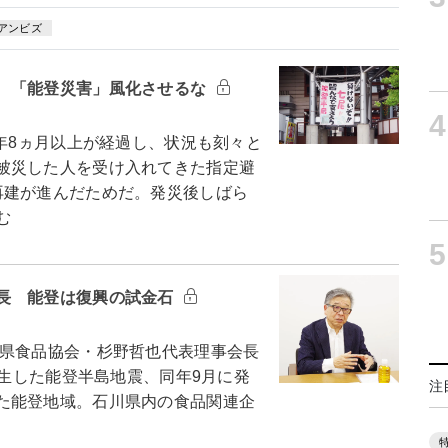
アンビズ
 「能登災害」風化させるな
4
年8ヵ月以上が経過し、状況も刻々と
被災した人を受け入れてきた指定避
再建が進んだためだ。発災後しばら
む
5
長 能登は復興の試金石
県食品協会・杉野哲也代表理事会長
発生した能登半島地震、同年9月に発
注
た能登地域。石川県内の食品関連企