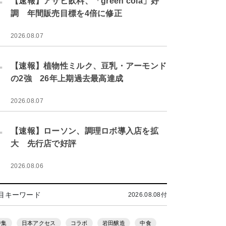
【速報】アサヒ飲料、「green cola」好
調 年間販売目標を4倍に修正
2026.08.07
.
【速報】植物性ミルク、豆乳・アーモンド
の2強 26年上期過去最高達成
2026.08.07
.
【速報】ローソン、調理ロボ導入店を拡
大 先行店で好評
2026.08.06
目キーワード
2026.08.08付
特集
日本アクセス
コラボ
岩田醸造
中食