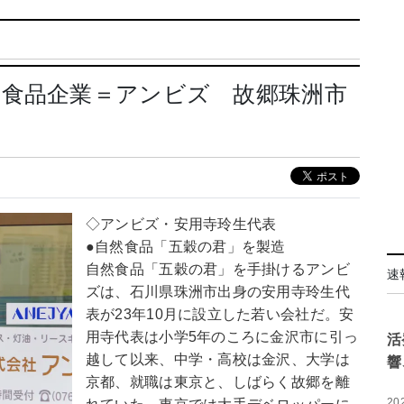
の食品企業＝アンビズ 故郷珠洲市
◇アンビズ・安用寺玲生代表
●自然食品「五穀の君」を製造
自然食品「五穀の君」を手掛けるアンビ
速
ズは、石川県珠洲市出身の安用寺玲生代
表が23年10月に設立した若い会社だ。安
用寺代表は小学5年のころに金沢市に引っ
活
越して以来、中学・高校は金沢、大学は
響
京都、就職は東京と、しばらく故郷を離
20