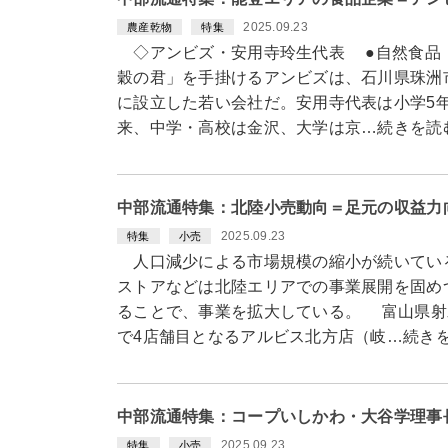
2025.09.23
農産乾物
特集
◇アンビズ・安用寺玲生代表 ●自然食品
穀の君」を手掛けるアンビズは、石川県珠洲市
に設立した若い会社だ。安用寺代表は小学5
来、中学・高校は金沢、大学は京…続きを読
中部流通特集：北陸小売動向＝足元の収益力
2025.09.23
特集
小売
人口減少による市場規模の縮小が続いている
ストアなどは北陸エリアでの事業展開を固め
ることで、事業を拡大している。 富山県射
で4店舗目となるアルビス北方店（岐…続き
中部流通特集：コープいしかわ・大谷学理事
2025.09.23
特集
小売