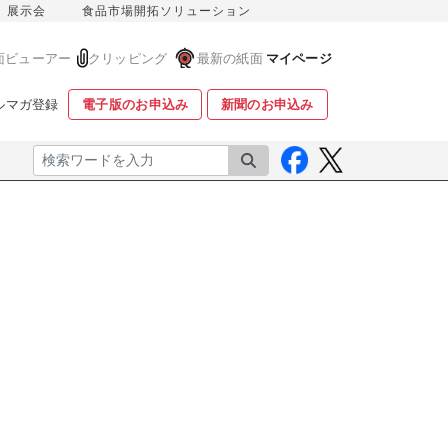
展示会
食品市場開拓ソリューション
面ビューアー
クリッピング
最新の紙面
マイページ
ルマガ登録
電子版のお申込み
新聞のお申込み
検索