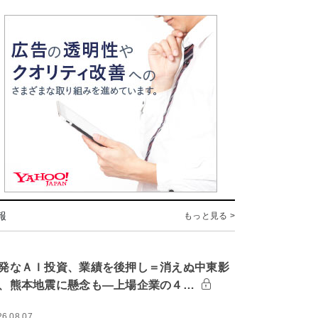
報
もっと見る >
発なＡＩ投資、業績を後押し＝消えぬ中東影
、熊本地震に懸念も―上場企業の４…
26.08.07