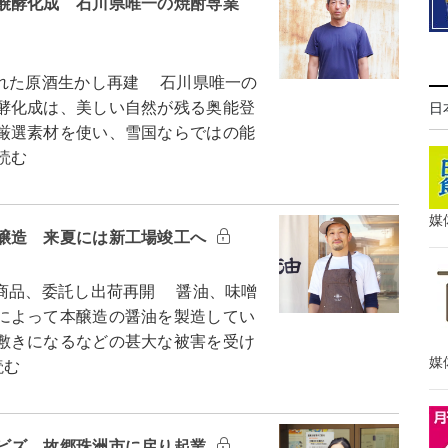
醗酵化成 石川県唯一の焼酎専業
れた原酒生かし再建 石川県唯一の
酵化成は、美しい自然が残る奥能登
日
厳選素材を使い、雪国ならではの能
読む
媒
醸造 来夏には新工場竣工へ
商品、委託し出荷再開 醤油、味噌
によって本醸造の醤油を製造してい
敷きになるなどの甚大な被害を受け
媒
読む
ビズ 故郷珠洲市に戻り起業