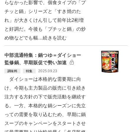
らなかった影響で、個食タイプの「プ
チッと鍋」シリーズと「すき焼のた
れ」が大きくけん引して前年比2桁増
と好調だ。今後も「プチッと鍋」の炒
め物などでも幅…続きを読む
中部流通特集：鍋つゆ＝ダイショー
監修鍋、早期販促で勢い加速
2025.09.23
調味料
特集
ダイショーは本格的な需要期に向
け、今期も主力製品の販売に引き続き
注力する方針の下で販売活動を継続す
る。一方、本格的な鍋シーズンに先立
っての需要を取り込むため、早期に鍋
スープのキャンペーンをスタートさせ