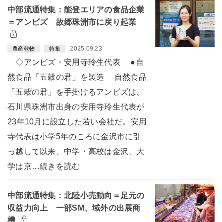
中部流通特集：能登エリアの食品企業
＝アンビズ 故郷珠洲市に戻り起業
2025.09.23
農産乾物
特集
◇アンビズ・安用寺玲生代表 ●自
然食品「五穀の君」を製造 自然食品
「五穀の君」を手掛けるアンビズは、
石川県珠洲市出身の安用寺玲生代表が
23年10月に設立した若い会社だ。安用
寺代表は小学5年のころに金沢市に引
っ越して以来、中学・高校は金沢、大
学は京…続きを読む
中部流通特集：北陸小売動向＝足元の
収益力向上 一部SM、域外の出展商
機