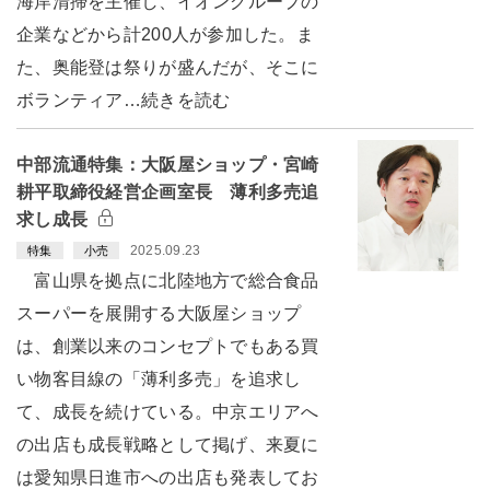
海岸清掃を主催し、イオングループの
企業などから計200人が参加した。ま
た、奥能登は祭りが盛んだが、そこに
ボランティア…続きを読む
中部流通特集：大阪屋ショップ・宮崎
耕平取締役経営企画室長 薄利多売追
求し成長
2025.09.23
特集
小売
富山県を拠点に北陸地方で総合食品
スーパーを展開する大阪屋ショップ
は、創業以来のコンセプトでもある買
い物客目線の「薄利多売」を追求し
て、成長を続けている。中京エリアへ
の出店も成長戦略として掲げ、来夏に
は愛知県日進市への出店も発表してお