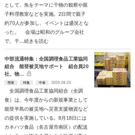
として、魚をテーマに干物の観察や親
子料理教室などを実施。2日間で親子
約70人が参加し、イベントは盛況とな
った。 会場は昭和のグループ会社
で、干…続きを読む
中部流通特集：全国調理食品工業協同
組合 能登被災地サポート 組合員20
社、物…
2025.09.23
惣菜
特集
中食
全国調理食品工業協同組合（全調
食）は、今年度からの新規事業として
能登半島の被災地へ災害支援物資など
の提供を実施している。8月18日には
カネハツ食品（名古屋市南区）の配送