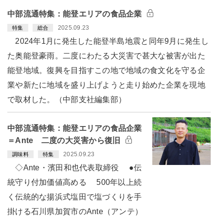
中部流通特集：能登エリアの食品企業
2025.09.23
特集
総合
2024年1月に発生した能登半島地震と同年9月に発生し
た奥能登豪雨。二度にわたる大災害で甚大な被害が出た
能登地域。復興を目指すこの地で地域の食文化を守る企
業や新たに地域を盛り上げようと走り始めた企業を現地
で取材した。（中部支社編集部）
中部流通特集：能登エリアの食品企業
＝Ante 二度の大災害から復旧
2025.09.23
調味料
特集
◇Ante・濱田和也代表取締役 ●伝
統守り付加価値高める 500年以上続
く伝統的な揚浜式塩田で塩づくりを手
掛ける石川県加賀市のAnte（アンテ）