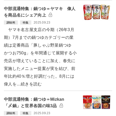
中部流通特集：鍋つゆ＝ヤマキ 偉人
を商品名にシェア向上
2025.09.23
調味料
特集
ヤマキ名古屋支店の今期（26年3月
期）7月までの鍋つゆカテゴリーの業
績は定番商品「豚しゃぶ野菜鍋つゆ
かつお750g」を年間通じて展開する小
売店が増えていることに加え、春先に
実施したメニュー提案が実を結び、前
年比約40％増と好調だった。8月には
偉人を…続きを読む
中部流通特集：鍋つゆ＝Mizkan
「〆鍋」と世界各国の味3品
2025.09.23
調味料
特集