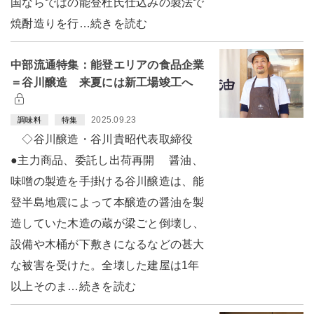
国ならではの能登杜氏仕込みの製法で
焼酎造りを行…続きを読む
中部流通特集：能登エリアの食品企業
＝谷川醸造 来夏には新工場竣工へ
2025.09.23
調味料
特集
◇谷川醸造・谷川貴昭代表取締役
●主力商品、委託し出荷再開 醤油、
味噌の製造を手掛ける谷川醸造は、能
登半島地震によって本醸造の醤油を製
造していた木造の蔵が梁ごと倒壊し、
設備や木桶が下敷きになるなどの甚大
な被害を受けた。全壊した建屋は1年
以上そのま…続きを読む