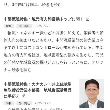
り、3年内には同エ…続きを読む
中部流通特集：地元有力卸営業トップに聞く
2025.09.23
特集
卸・商社
物流・エネルギー費などの高騰に加えて、消費者の節
約志向の強まりなどもあり、中間流通業態の卸売業は今
まで以上にコストコントロールが求められている。中部
地方の有力卸各社は、地域密着型の強みを生かし、商品
の開発や地域資源の掘り起こしを行うとともに、オリジ
ナ…続きを読む
中部流通特集：カナカン・井上佳哉常
務取締役営業本部長 地域資源活用品
に手応え
2025.09.23
特集
卸・商社