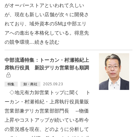
がオーバーストアといわれて久しい
が、現在も新しい店舗が次々に開発さ
れており、域外資本のSMは中部エリ
アへの進出を本格化している。得意先
の競争環境…続きを読む
中部流通特集：トーカン・村瀬裕紀上
席執行役員 新設デリカ営業部も順調
2025.09.23
特集
卸・商社
◇地元有力卸営業トップに聞く ト
ーカン・村瀬裕紀・上席執行役員量販
営業部兼デリカ営業部部門長 --物価
上昇やコストアップが続いている昨今
の景況感を現在、どのように分析して