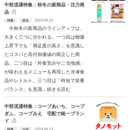
中部流通特集：秋冬の新商品・注力商
品
2025.09.23
特集
総合
今秋冬の新商品のラインアップは、
大きく三つに分かれる。一つ目は物価
上昇下でも「満足度の高さ」を意識し
たコスパと高付加価値の両立した商
品。二つ目は「外食気分やご当地感」
が味わえるメニューを再現した冷凍食
品やレトルト。三つ目は「時短で栄養
バランス」を意識…続きを読む
中部流通特集：コープあいち、コープ
ぎふ、コープみえ 宅配で統一ブラン
ド
2025.09.23
特集
小売