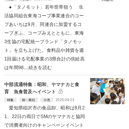
●「タノモット」若年世帯狙う 生
活協同組合東海コープ事業連合のコー
プあいちは9月、同連合に加盟するコ
ープぎふ、コープみえとともに、東海
3生協の宅配統一ブランド「タノモッ
ト」を立ち上げた。食料品や雑貨を週
1回届ける宅配事業の3県合計の供給高
は年間98…続きを読む
中部流通特集：昭和、ヤマナカと食
育 魚食普及へイベント
2025.09.23
特集
卸・商社
小売
愛知県稲沢市の食品卸、昭和は8月2
1、22日の両日でSMのヤマナカと協同
で消費者向けのキャンペーンイベント