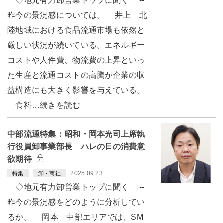
◇地元有力卸営業トップに聞く --
昨今の景況感については。 井上 北
陸地域における食品流通市場も依然と
厳しい状況が続いている。エネルギー
コストや人件費、物流費の上昇といっ
た生産と流通コストの高騰が企業の収
益構造にも大きく影響を与えている。
食料…続きを読む
中部流通特集：昭和・岡本光司上席執
行役員卸事業部長 ハレの日の消費意
欲期待
2025.09.23
特集
卸・商社
◇地元有力卸営業トップに聞く --
昨今の景況感をどのように分析してい
るか。 岡本 中部エリアでは、SM