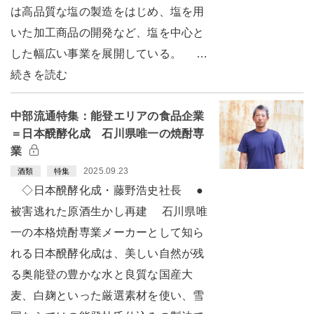
は高品質な塩の製造をはじめ、塩を用
いた加工商品の開発など、塩を中心と
した幅広い事業を展開している。 …
続きを読む
中部流通特集：能登エリアの食品企業
＝日本醗酵化成 石川県唯一の焼酎専
業
2025.09.23
酒類
特集
◇日本醗酵化成・藤野浩史社長 ●
被害逃れた原酒生かし再建 石川県唯
一の本格焼酎専業メーカーとして知ら
れる日本醗酵化成は、美しい自然が残
る奥能登の豊かな水と良質な国産大
麦、白麹といった厳選素材を使い、雪