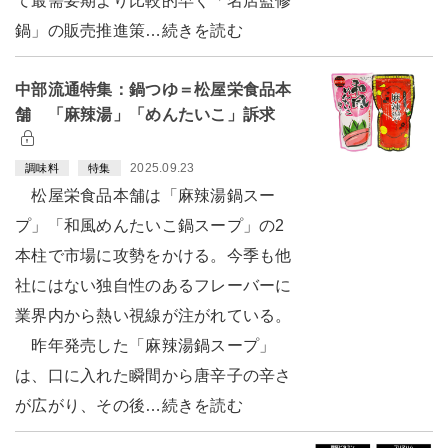
て最需要期より比較的早く「名店監修
鍋」の販売推進策…続きを読む
中部流通特集：鍋つゆ＝松屋栄食品本
舗 「麻辣湯」「めんたいこ」訴求
2025.09.23
調味料
特集
松屋栄食品本舗は「麻辣湯鍋スー
プ」「和風めんたいこ鍋スープ」の2
本柱で市場に攻勢をかける。今季も他
社にはない独自性のあるフレーバーに
業界内から熱い視線が注がれている。
昨年発売した「麻辣湯鍋スープ」
は、口に入れた瞬間から唐辛子の辛さ
が広がり、その後…続きを読む