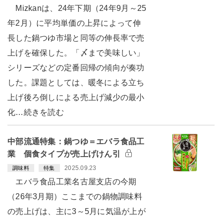
Mizkanは、24年下期（24年9月～25
年2月）に平均単価の上昇によって伸
長した鍋つゆ市場と同等の伸長率で売
上げを確保した。「〆まで美味しい」
シリーズなどの定番回帰の傾向が奏功
した。課題としては、暖冬による立ち
上げ後ろ倒しによる売上げ減少の最小
化…続きを読む
中部流通特集：鍋つゆ＝エバラ食品工
業 個食タイプが売上げけん引
2025.09.23
調味料
特集
エバラ食品工業名古屋支店の今期
（26年3月期）ここまでの鍋物調味料
の売上げは、主に3～5月に気温が上が