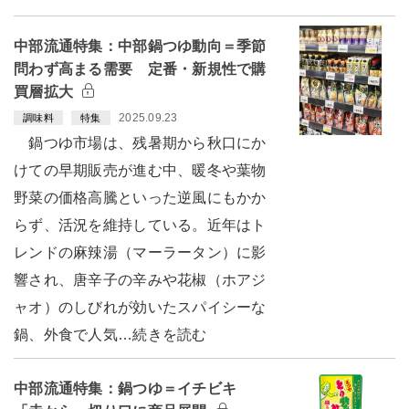
中部流通特集：中部鍋つゆ動向＝季節
問わず高まる需要 定番・新規性で購
買層拡大
2025.09.23
調味料
特集
鍋つゆ市場は、残暑期から秋口にか
けての早期販売が進む中、暖冬や葉物
野菜の価格高騰といった逆風にもかか
らず、活況を維持している。近年はト
レンドの麻辣湯（マーラータン）に影
響され、唐辛子の辛みや花椒（ホアジ
ャオ）のしびれが効いたスパイシーな
鍋、外食で人気…続きを読む
中部流通特集：鍋つゆ＝イチビキ