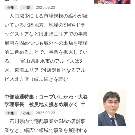
2025.09.23
特集
小売
人口減少による市場規模の縮小が続
いている北陸地方。地場のSMやドラ
ッグストアなどは北陸エリアでの事業
展開を固めつつも域外への出店を積極
的に進めることで、事業を拡大してい
る。 富山県射水市のアルビスは3
月、東海エリアで4店舗目となるアル
ビス北方店（岐…続きを読む
中部流通特集：コープいしかわ・大谷
学理事長 被災地支援きめ細かく
2025.09.23
特集
小売
石川県内で宅配事業やSMの店舗事
業など、幅広い領域で事業を展開する