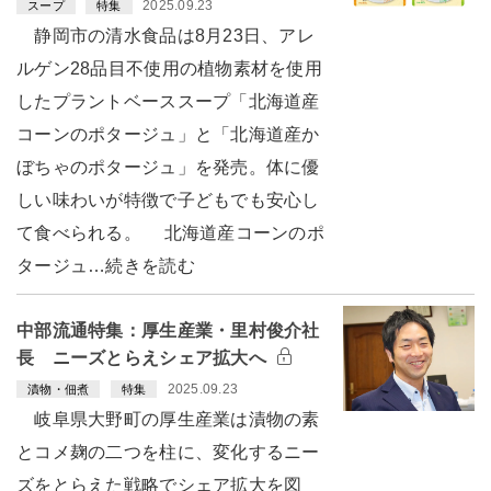
2025.09.23
スープ
特集
静岡市の清水食品は8月23日、アレ
ルゲン28品目不使用の植物素材を使用
したプラントベーススープ「北海道産
コーンのポタージュ」と「北海道産か
ぼちゃのポタージュ」を発売。体に優
しい味わいが特徴で子どもでも安心し
て食べられる。 北海道産コーンのポ
タージュ…続きを読む
中部流通特集：厚生産業・里村俊介社
長 ニーズとらえシェア拡大へ
2025.09.23
漬物・佃煮
特集
岐阜県大野町の厚生産業は漬物の素
とコメ麹の二つを柱に、変化するニー
ズをとらえた戦略でシェア拡大を図