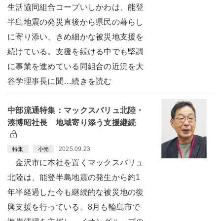
生活協同組合コープいしかわは、能登
半島地震の発災直後から県民の暮らし
に寄り添い、きめ細かな被災地支援を
続けている。支援を続ける中でも堅調
に事業を進めている同組合の近況を大
谷学理事長に聞…続きを読む
中部流通特集：マックスバリュ北陸・
湊博昭社長 地域寄り添う支援継続
2025.09.23
特集
小売
金沢市に本社を置くマックスバリュ
北陸は、能登半島地震の発生から約1
年半経過した今も継続的な被災地の復
興支援を行っている。8月も輪島市で