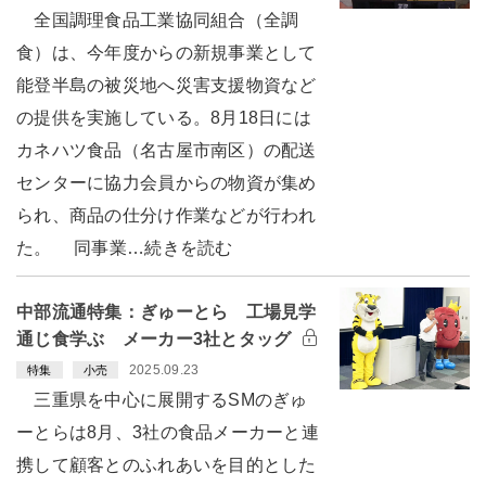
全国調理食品工業協同組合（全調
食）は、今年度からの新規事業として
能登半島の被災地へ災害支援物資など
の提供を実施している。8月18日には
カネハツ食品（名古屋市南区）の配送
センターに協力会員からの物資が集め
られ、商品の仕分け作業などが行われ
た。 同事業…続きを読む
中部流通特集：ぎゅーとら 工場見学
通じ食学ぶ メーカー3社とタッグ
2025.09.23
特集
小売
三重県を中心に展開するSMのぎゅ
ーとらは8月、3社の食品メーカーと連
携して顧客とのふれあいを目的とした