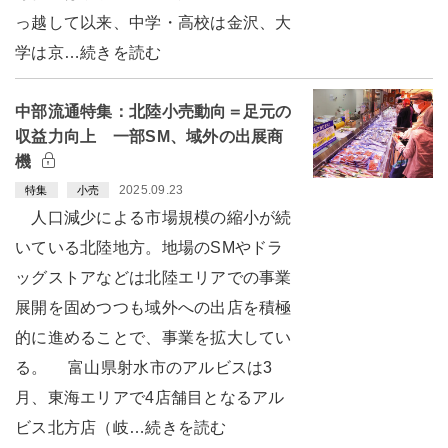
っ越して以来、中学・高校は金沢、大
学は京…続きを読む
中部流通特集：北陸小売動向＝足元の
収益力向上 一部SM、域外の出展商
機
2025.09.23
特集
小売
人口減少による市場規模の縮小が続
いている北陸地方。地場のSMやドラ
ッグストアなどは北陸エリアでの事業
展開を固めつつも域外への出店を積極
的に進めることで、事業を拡大してい
る。 富山県射水市のアルビスは3
月、東海エリアで4店舗目となるアル
ビス北方店（岐…続きを読む