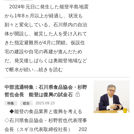
2024年元日に発生した能登半島地震
から1年8ヵ月以上が経過し、状況も
刻々と変化している。石川県内の自治
体が開設し、被災した人を受け入れて
きた指定避難所が4月に閉鎖。仮設住
宅の建設や自宅の再建が進んだため
だ。発災後しばらくは奥能登地域など
で断水が続い…続きを読む
中部流通特集：石川県食品協会・杉野
哲也会長 能登は復興の試金石
2025.09.23
特集
総合
◆能登の食品業界と復興を考える
◇石川県食品協会・杉野哲也代表理事
会長（スギヨ代表取締役社長） 202