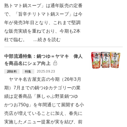
熟トマト鍋スープ」は通年販売の定番
で、「旨辛チリトマト鍋スープ」は今
年が発売3年目となり、これまで堅調
な販売実績を重ねており、今期も2本
柱で臨む。 …続きを読む
中部流通特集：鍋つゆ＝ヤマキ 偉人
を商品名にシェア向上
2025.09.23
調味料
特集
ヤマキ名古屋支店の今期（26年3月
期）7月までの鍋つゆカテゴリーの業
績は定番商品「豚しゃぶ野菜鍋つゆ
かつお750g」を年間通じて展開する小
売店が増えていることに加え、春先に
実施したメニュー提案が実を結び、前