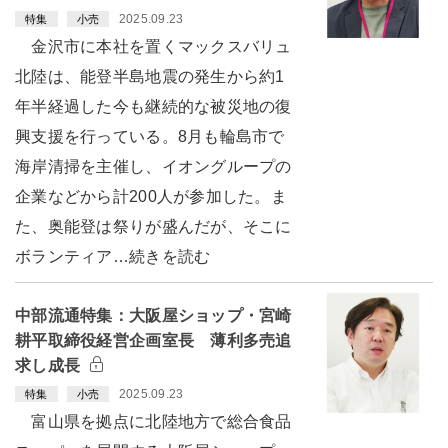
2025.09.23
特集
小売
金沢市に本社を置くマックスバリュ
北陸は、能登半島地震の発生から約1
年半経過した今も継続的な被災地の復
興支援を行っている。8月も輪島市で
海岸清掃を主催し、イオングループの
企業などから計200人が参加した。ま
た、奥能登は祭りが盛んだが、そこに
ボランティア…続きを読む
中部流通特集：大阪屋ショップ・宮崎
耕平取締役経営企画室長 薄利多売追
求し成長
2025.09.23
特集
小売
富山県を拠点に北陸地方で総合食品