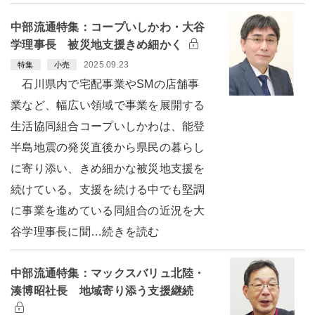
中部流通特集：コープいしかわ・大谷
学理事長 被災地支援きめ細かく
2025.09.23
特集
小売
石川県内で宅配事業やSMの店舗事
業など、幅広い領域で事業を展開する
生活協同組合コープいしかわは、能登
半島地震の発災直後から県民の暮らし
に寄り添い、きめ細かな被災地支援を
続けている。支援を続ける中でも堅調
に事業を進めている同組合の近況を大
谷学理事長に聞…続きを読む
中部流通特集：マックスバリュ北陸・
湊博昭社長 地域寄り添う支援継続