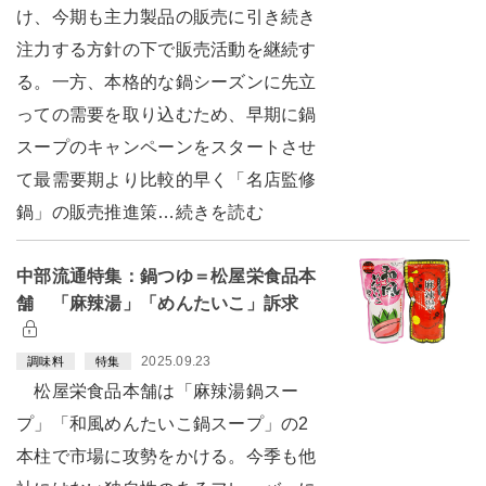
け、今期も主力製品の販売に引き続き
注力する方針の下で販売活動を継続す
る。一方、本格的な鍋シーズンに先立
っての需要を取り込むため、早期に鍋
スープのキャンペーンをスタートさせ
て最需要期より比較的早く「名店監修
鍋」の販売推進策…続きを読む
中部流通特集：鍋つゆ＝松屋栄食品本
舗 「麻辣湯」「めんたいこ」訴求
2025.09.23
調味料
特集
松屋栄食品本舗は「麻辣湯鍋スー
プ」「和風めんたいこ鍋スープ」の2
本柱で市場に攻勢をかける。今季も他