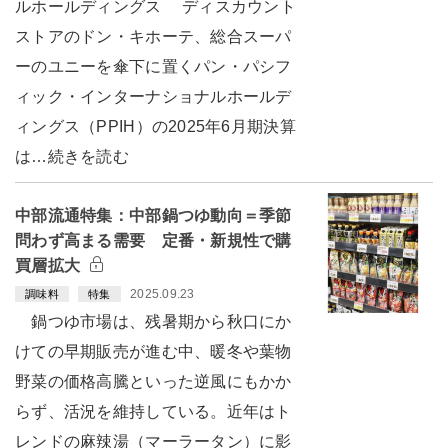
ルホールディングス ディスカウント
ストアのドン・キホーテ、総合スーパ
ーのユニーを傘下に置くパン・パシフ
ィック・インターナショナルホールデ
ィングス（PPIH）の2025年6月期決算
は…続きを読む
中部流通特集：中部鍋つゆ動向＝季節
問わず高まる需要 定番・新規性で購
買層拡大
2025.09.23
調味料
特集
鍋つゆ市場は、残暑期から秋口にか
けての早期販売が進む中、暖冬や葉物
野菜の価格高騰といった逆風にもかか
らず、活況を維持している。近年はト
レンドの麻辣湯（マーラータン）に影