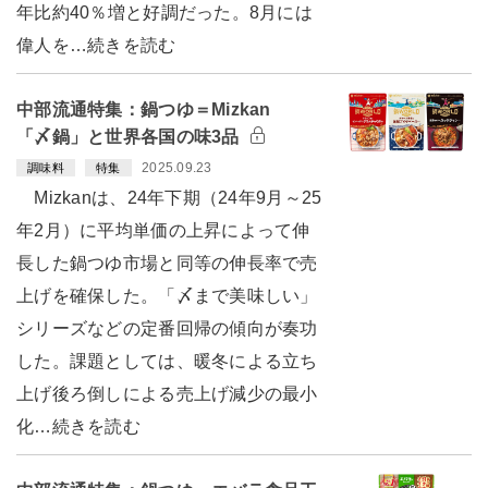
年比約40％増と好調だった。8月には
偉人を…続きを読む
中部流通特集：鍋つゆ＝Mizkan
「〆鍋」と世界各国の味3品
2025.09.23
調味料
特集
Mizkanは、24年下期（24年9月～25
年2月）に平均単価の上昇によって伸
長した鍋つゆ市場と同等の伸長率で売
上げを確保した。「〆まで美味しい」
シリーズなどの定番回帰の傾向が奏功
した。課題としては、暖冬による立ち
上げ後ろ倒しによる売上げ減少の最小
化…続きを読む