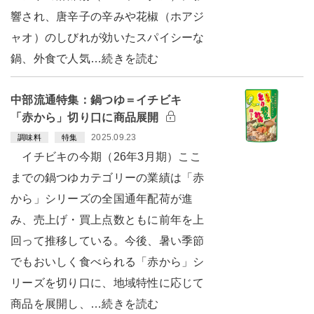
響され、唐辛子の辛みや花椒（ホアジ
ャオ）のしびれが効いたスパイシーな
鍋、外食で人気…続きを読む
中部流通特集：鍋つゆ＝イチビキ
「赤から」切り口に商品展開
2025.09.23
調味料
特集
イチビキの今期（26年3月期）ここ
までの鍋つゆカテゴリーの業績は「赤
から」シリーズの全国通年配荷が進
み、売上げ・買上点数ともに前年を上
回って推移している。今後、暑い季節
でもおいしく食べられる「赤から」シ
リーズを切り口に、地域特性に応じて
商品を展開し、…続きを読む