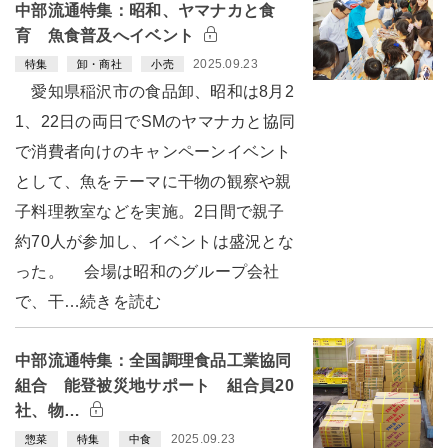
中部流通特集：昭和、ヤマナカと食
育 魚食普及へイベント
2025.09.23
特集
卸・商社
小売
愛知県稲沢市の食品卸、昭和は8月2
1、22日の両日でSMのヤマナカと協同
で消費者向けのキャンペーンイベント
として、魚をテーマに干物の観察や親
子料理教室などを実施。2日間で親子
約70人が参加し、イベントは盛況とな
った。 会場は昭和のグループ会社
で、干…続きを読む
中部流通特集：全国調理食品工業協同
組合 能登被災地サポート 組合員20
社、物…
2025.09.23
惣菜
特集
中食