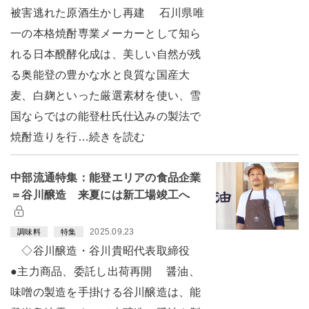
被害逃れた原酒生かし再建 石川県唯
一の本格焼酎専業メーカーとして知ら
れる日本醗酵化成は、美しい自然が残
る奥能登の豊かな水と良質な国産大
麦、白麹といった厳選素材を使い、雪
国ならではの能登杜氏仕込みの製法で
焼酎造りを行…続きを読む
中部流通特集：能登エリアの食品企業
＝谷川醸造 来夏には新工場竣工へ
2025.09.23
調味料
特集
◇谷川醸造・谷川貴昭代表取締役
●主力商品、委託し出荷再開 醤油、
味噌の製造を手掛ける谷川醸造は、能