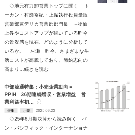
◇地元有力卸営業トップに聞く ト
ーカン・村瀬裕紀・上席執行役員量販
営業部兼デリカ営業部部門長 --物価
上昇やコストアップが続いている昨今
の景況感を現在、どのように分析して
いるか。 村瀬 昨今、さまざまな生
活コストが高騰しており、節約志向の
高まり…続きを読む
中部流通特集：小売企業動向＝
PPIH 36期連続増収・営業増益 営
業利益率初…
2025.09.23
特集
小売
◇25年6月期決算から読み解く パ
ン・パシフィック・インターナショナ