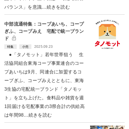
バランス」を意識…続きを読む
中部流通特集：コープあいち、コープ
ぎふ、コープみえ 宅配で統一ブラン
ド
2025.09.23
特集
小売
●「タノモット」若年世帯狙う 生
活協同組合東海コープ事業連合のコー
プあいちは9月、同連合に加盟するコ
ープぎふ、コープみえとともに、東海
3生協の宅配統一ブランド「タノモッ
ト」を立ち上げた。食料品や雑貨を週
1回届ける宅配事業の3県合計の供給高
は年間98…続きを読む