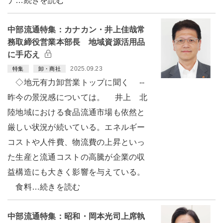
ナ…続きを読む
中部流通特集：カナカン・井上佳哉常
務取締役営業本部長 地域資源活用品
に手応え
2025.09.23
特集
卸・商社
◇地元有力卸営業トップに聞く --
昨今の景況感については。 井上 北
陸地域における食品流通市場も依然と
厳しい状況が続いている。エネルギー
コストや人件費、物流費の上昇といっ
た生産と流通コストの高騰が企業の収
益構造にも大きく影響を与えている。
食料…続きを読む
中部流通特集：昭和・岡本光司上席執