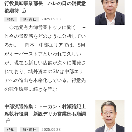
行役員卸事業部長 ハレの日の消費意
欲期待
2025.09.23
特集
卸・商社
◇地元有力卸営業トップに聞く --
昨今の景況感をどのように分析してい
るか。 岡本 中部エリアでは、SM
がオーバーストアといわれて久しい
が、現在も新しい店舗が次々に開発さ
れており、域外資本のSMは中部エリ
アへの進出を本格化している。得意先
の競争環境…続きを読む
中部流通特集：トーカン・村瀬裕紀上
席執行役員 新設デリカ営業部も順調
2025.09.23
特集
卸・商社