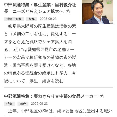
中部流通特集：厚生産業・里村俊介社
長 ニーズとらえシェア拡大へ
2025.09.23
漬物・佃煮
特集
岐阜県大野町の厚生産業は漬物の素
とコメ麹の二つを柱に、変化するニー
ズをとらえた戦略でシェア拡大を図
る。5月には愛知県西尾市の老舗メー
カーの宏昌食糧研究所の漬物の素の製
造・販売事業を譲り受けるなど、各地
の特色ある伝統食の継承にも尽力。今
後について、厚生…続きを読む
中部流通特集：実力きらり★中部の食品メーカー
2025.09.23
特集
総合
近年、中部地区のSMは、続々と当地区に進出する域外