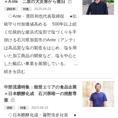
＝Ante 二度の大災害から復旧
2025.09.23
調味料
特集
◇Ante・濱田和也代表取締役 ●伝
統守り付加価値高める 500年以上続
く伝統的な揚浜式塩田で塩づくりを手
掛ける石川県加賀市のAnte（アンテ）
は高品質な塩の製造をはじめ、塩を用
いた加工商品の開発など、塩を中心と
した幅広い事業を展開している。 …
続きを読む
中部流通特集：能登エリアの食品企業
＝日本醗酵化成 石川県唯一の焼酎専
業
2025.09.23
酒類
特集
◇日本醗酵化成・藤野浩史社長 ●