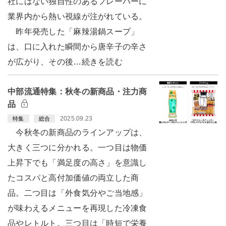
社にはない独自性のあるフレーバーに
業界内から熱い視線が注がれている。
昨年発売した「麻辣湯鍋スープ」
は、口に入れた瞬間から唐辛子の辛さ
が広がり、その後…続きを読む
中部流通特集：秋冬の新商品・注力商
品
2025.09.23
特集
総合
今秋冬の新商品のラインアップは、
大きく三つに分かれる。一つ目は物価
上昇下でも「満足度の高さ」を意識し
たコスパと高付加価値の両立した商
品。二つ目は「外食気分やご当地感」
が味わえるメニューを再現した冷凍食
品やレトルト。三つ目は「時短で栄養