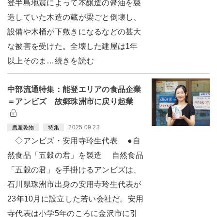
登半島地震によって本醸造の醤油を製
造していた木造の蔵が梁ごと倒壊し、
設備や木桶が下敷きになるなどの甚大
な被害を受けた。全壊した建屋は1年
以上そのま…続きを読む
中部流通特集：能登エリアの食品企業
＝アンビズ 故郷珠洲市に戻り起業
2025.09.23
農産乾物
特集
◇アンビズ・安用寺玲生代表 ●自
然食品「五穀の君」を製造 自然食品
「五穀の君」を手掛けるアンビズは、
石川県珠洲市出身の安用寺玲生代表が
23年10月に設立した若い会社だ。安用
寺代表は小学5年のころに金沢市に引