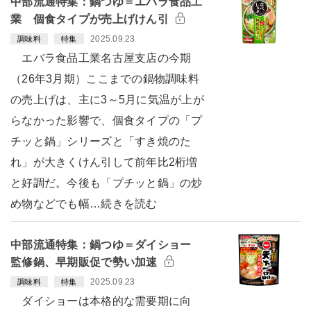
中部流通特集：鍋つゆ＝エバラ食品工
業 個食タイプが売上げけん引
2025.09.23
調味料
特集
エバラ食品工業名古屋支店の今期
（26年3月期）ここまでの鍋物調味料
の売上げは、主に3～5月に気温が上が
らなかった影響で、個食タイプの「プ
チッと鍋」シリーズと「すき焼のた
れ」が大きくけん引して前年比2桁増
と好調だ。今後も「プチッと鍋」の炒
め物などでも幅…続きを読む
中部流通特集：鍋つゆ＝ダイショー
監修鍋、早期販促で勢い加速
2025.09.23
調味料
特集
ダイショーは本格的な需要期に向