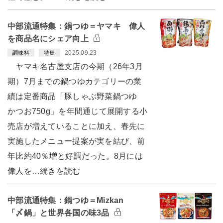
中部流通特集：鍋つゆ＝ヤマキ 偉人
を商品名にシェア向上
2025.09.23
調味料
特集
ヤマキ名古屋支店の今期（26年3月
期）7月までの鍋つゆカテゴリーの業
績は定番商品「豚しゃぶ野菜鍋つゆ
かつお750g」を年間通じて展開する小
売店が増えていることに加え、春先に
実施したメニュー提案が実を結び、前
年比約40％増と好調だった。8月には
偉人を…続きを読む
中部流通特集：鍋つゆ＝Mizkan
「〆鍋」と世界各国の味3品