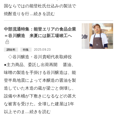
国ならではの能登杜氏仕込みの製法で
焼酎造りを行…続きを読む
中部流通特集：能登エリアの食品企業
＝谷川醸造 来夏には新工場竣工へ
2025.09.23
調味料
特集
◇谷川醸造・谷川貴昭代表取締役
●主力商品、委託し出荷再開 醤油、
味噌の製造を手掛ける谷川醸造は、能
登半島地震によって本醸造の醤油を製
造していた木造の蔵が梁ごと倒壊し、
設備や木桶が下敷きになるなどの甚大
な被害を受けた。全壊した建屋は1年
以上そのま…続きを読む