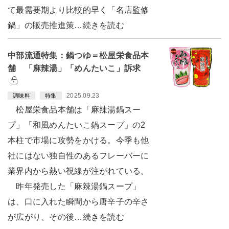
て最需要期より比較的早く「名店監修
鍋」の販売推進策…続きを読む
中部流通特集：鍋つゆ＝松屋栄食品本
舗 「麻辣湯」「めんたいこ」訴求
2025.09.23
調味料
特集
松屋栄食品本舗は「麻辣湯鍋スー
プ」「和風めんたいこ鍋スープ」の2
本柱で市場に攻勢をかける。今季も他
社にはない独自性のあるフレーバーに
業界内から熱い視線が注がれている。
昨年発売した「麻辣湯鍋スープ」
は、口に入れた瞬間から唐辛子の辛さ
が広がり、その後…続きを読む