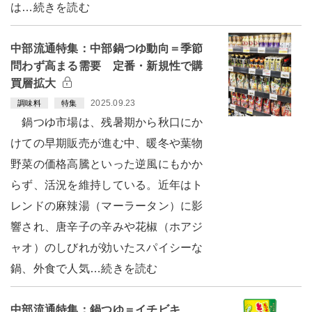
は…続きを読む
中部流通特集：中部鍋つゆ動向＝季節
問わず高まる需要 定番・新規性で購
買層拡大
2025.09.23
調味料
特集
鍋つゆ市場は、残暑期から秋口にか
けての早期販売が進む中、暖冬や葉物
野菜の価格高騰といった逆風にもかか
らず、活況を維持している。近年はト
レンドの麻辣湯（マーラータン）に影
響され、唐辛子の辛みや花椒（ホアジ
ャオ）のしびれが効いたスパイシーな
鍋、外食で人気…続きを読む
中部流通特集：鍋つゆ＝イチビキ