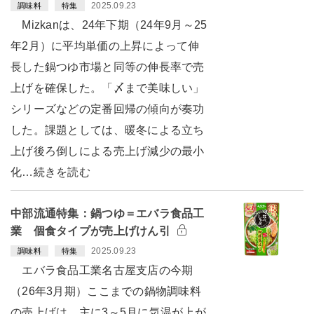
2025.09.23
調味料
特集
Mizkanは、24年下期（24年9月～25
年2月）に平均単価の上昇によって伸
長した鍋つゆ市場と同等の伸長率で売
上げを確保した。「〆まで美味しい」
シリーズなどの定番回帰の傾向が奏功
した。課題としては、暖冬による立ち
上げ後ろ倒しによる売上げ減少の最小
化…続きを読む
中部流通特集：鍋つゆ＝エバラ食品工
業 個食タイプが売上げけん引
2025.09.23
調味料
特集
エバラ食品工業名古屋支店の今期
（26年3月期）ここまでの鍋物調味料
の売上げは、主に3～5月に気温が上が