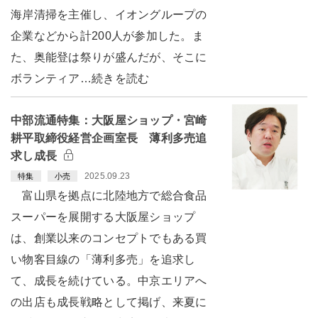
海岸清掃を主催し、イオングループの
企業などから計200人が参加した。ま
た、奥能登は祭りが盛んだが、そこに
ボランティア…続きを読む
中部流通特集：大阪屋ショップ・宮崎
耕平取締役経営企画室長 薄利多売追
求し成長
2025.09.23
特集
小売
富山県を拠点に北陸地方で総合食品
スーパーを展開する大阪屋ショップ
は、創業以来のコンセプトでもある買
い物客目線の「薄利多売」を追求し
て、成長を続けている。中京エリアへ
の出店も成長戦略として掲げ、来夏に