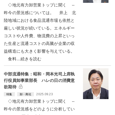
◇地元有力卸営業トップに聞く --
昨今の景況感については。 井上 北
陸地域における食品流通市場も依然と
厳しい状況が続いている。エネルギー
コストや人件費、物流費の上昇といっ
た生産と流通コストの高騰が企業の収
益構造にも大きく影響を与えている。
食料…続きを読む
中部流通特集：昭和・岡本光司上席執
行役員卸事業部長 ハレの日の消費意
欲期待
2025.09.23
特集
卸・商社
◇地元有力卸営業トップに聞く --
昨今の景況感をどのように分析してい