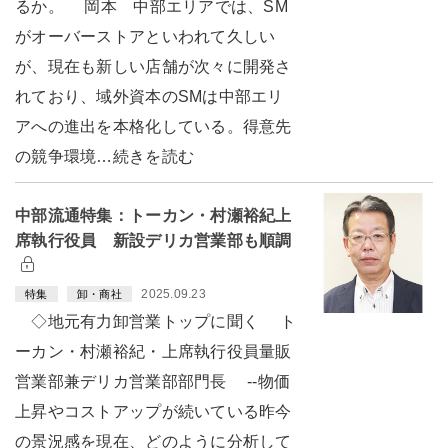
るか。 岡本 中部エリアでは、SM
がオーバーストアといわれて久しい
が、現在も新しい店舗が次々に開発さ
れており、域外資本のSMは中部エリ
アへの進出を本格化している。得意先
の競争環境…続きを読む
中部流通特集：トーカン・村瀬裕紀上
席執行役員 新設デリカ営業部も順調
2025.09.23
特集
卸・商社
◇地元有力卸営業トップに聞く ト
ーカン・村瀬裕紀・上席執行役員量販
営業部兼デリカ営業部部門長 --物価
上昇やコストアップが続いている昨今
の景況感を現在、どのように分析して