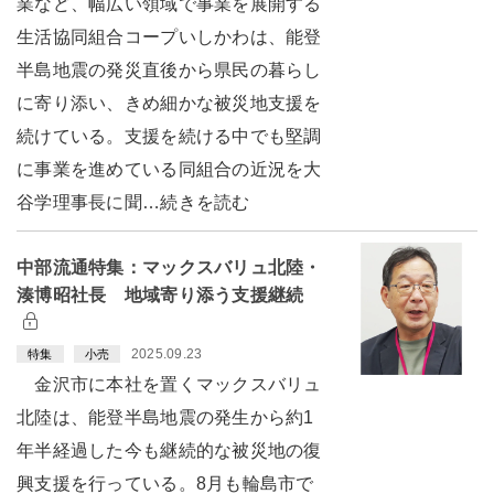
業など、幅広い領域で事業を展開する
生活協同組合コープいしかわは、能登
半島地震の発災直後から県民の暮らし
に寄り添い、きめ細かな被災地支援を
続けている。支援を続ける中でも堅調
に事業を進めている同組合の近況を大
谷学理事長に聞…続きを読む
中部流通特集：マックスバリュ北陸・
湊博昭社長 地域寄り添う支援継続
2025.09.23
特集
小売
金沢市に本社を置くマックスバリュ
北陸は、能登半島地震の発生から約1
年半経過した今も継続的な被災地の復
興支援を行っている。8月も輪島市で