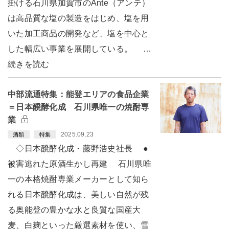
掛ける石川県加賀市のAnte（アンテ）
は高品質な塩の製造をはじめ、塩を用
いた加工商品の開発など、塩を中心と
した幅広い事業を展開している。 …
続きを読む
中部流通特集：能登エリアの食品企業
＝日本醗酵化成 石川県唯一の焼酎専
業
2025.09.23
酒類
特集
◇日本醗酵化成・藤野浩史社長 ●
被害逃れた原酒生かし再建 石川県唯
一の本格焼酎専業メーカーとして知ら
れる日本醗酵化成は、美しい自然が残
る奥能登の豊かな水と良質な国産大
麦、白麹といった厳選素材を使い、雪