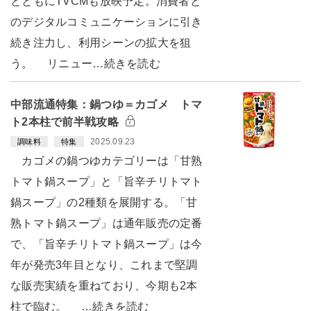
とともにTVCMも放映予定。消費者と
のデジタルコミュニケーションに引き
続き注力し、利用シーンの拡大を狙
う。 リニュー…続きを読む
中部流通特集：鍋つゆ＝カゴメ トマ
ト2本柱で前半戦攻略
2025.09.23
調味料
特集
カゴメの鍋つゆカテゴリーは「甘熟
トマト鍋スープ」と「旨辛チリトマト
鍋スープ」の2種類を展開する。「甘
熟トマト鍋スープ」は通年販売の定番
で、「旨辛チリトマト鍋スープ」は今
年が発売3年目となり、これまで堅調
な販売実績を重ねており、今期も2本
柱で臨む。 …続きを読む