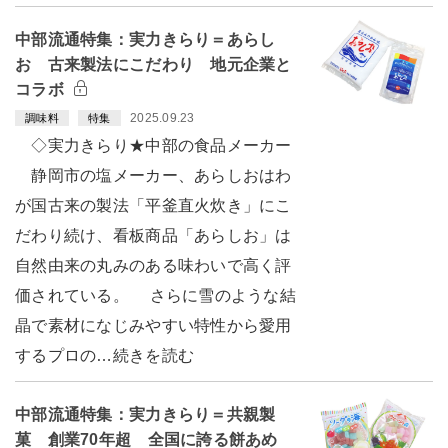
中部流通特集：実力きらり＝あらし
お 古来製法にこだわり 地元企業と
コラボ
2025.09.23
調味料
特集
◇実力きらり★中部の食品メーカー
静岡市の塩メーカー、あらしおはわ
が国古来の製法「平釜直火炊き」にこ
だわり続け、看板商品「あらしお」は
自然由来の丸みのある味わいで高く評
価されている。 さらに雪のような結
晶で素材になじみやすい特性から愛用
するプロの…続きを読む
中部流通特集：実力きらり＝共親製
菓 創業70年超 全国に誇る餅あめ