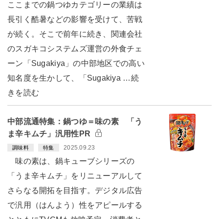
ここまでの鍋つゆカテゴリーの業績は
長引く酷暑などの影響を受けて、苦戦
が続く。そこで前年に続き、関連会社
のスガキコシステムズ運営の外食チェ
ーン「Sugakiya」の中部地区での高い
知名度を生かして、「Sugakiya …続
きを読む
中部流通特集：鍋つゆ＝味の素 「う
ま辛キムチ」汎用性PR
2025.09.23
調味料
特集
味の素は、鍋キューブシリーズの
「うま辛キムチ」をリニューアルして
さらなる開拓を目指す。デジタル広告
で汎用（はんよう）性をアピールする