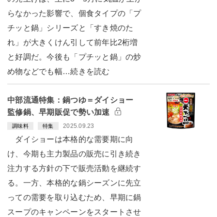
らなかった影響で、個食タイプの「プ
チッと鍋」シリーズと「すき焼のた
れ」が大きくけん引して前年比2桁増
と好調だ。今後も「プチッと鍋」の炒
め物などでも幅…続きを読む
中部流通特集：鍋つゆ＝ダイショー
監修鍋、早期販促で勢い加速
2025.09.23
調味料
特集
ダイショーは本格的な需要期に向
け、今期も主力製品の販売に引き続き
注力する方針の下で販売活動を継続す
る。一方、本格的な鍋シーズンに先立
っての需要を取り込むため、早期に鍋
スープのキャンペーンをスタートさせ