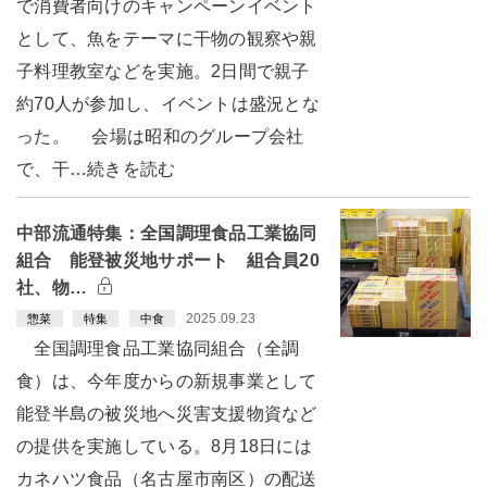
で消費者向けのキャンペーンイベント
として、魚をテーマに干物の観察や親
子料理教室などを実施。2日間で親子
約70人が参加し、イベントは盛況とな
った。 会場は昭和のグループ会社
で、干…続きを読む
中部流通特集：全国調理食品工業協同
組合 能登被災地サポート 組合員20
社、物…
2025.09.23
惣菜
特集
中食
全国調理食品工業協同組合（全調
食）は、今年度からの新規事業として
能登半島の被災地へ災害支援物資など
の提供を実施している。8月18日には
カネハツ食品（名古屋市南区）の配送