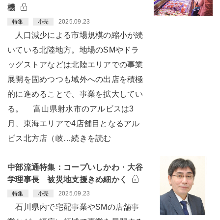
機
2025.09.23
特集
小売
人口減少による市場規模の縮小が続
いている北陸地方。地場のSMやドラ
ッグストアなどは北陸エリアでの事業
展開を固めつつも域外への出店を積極
的に進めることで、事業を拡大してい
る。 富山県射水市のアルビスは3
月、東海エリアで4店舗目となるアル
ビス北方店（岐…続きを読む
中部流通特集：コープいしかわ・大谷
学理事長 被災地支援きめ細かく
2025.09.23
特集
小売
石川県内で宅配事業やSMの店舗事