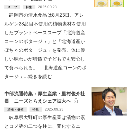
2025.09.23
スープ
特集
静岡市の清水食品は8月23日、アレ
ルゲン28品目不使用の植物素材を使用
したプラントベーススープ「北海道産
コーンのポタージュ」と「北海道産か
ぼちゃのポタージュ」を発売。体に優
しい味わいが特徴で子どもでも安心し
て食べられる。 北海道産コーンのポ
タージュ…続きを読む
中部流通特集：厚生産業・里村俊介社
長 ニーズとらえシェア拡大へ
2025.09.23
漬物・佃煮
特集
岐阜県大野町の厚生産業は漬物の素
とコメ麹の二つを柱に、変化するニー