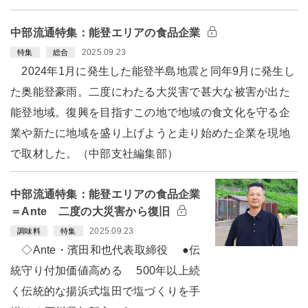
中部流通特集：能登エリアの食品企業
2025.09.23
特集
総合
2024年1月に発生した能登半島地震と同年9月に発生し
た奥能登豪雨。二度にわたる大災害で甚大な被害が出た
能登地域。復興を目指すこの地で地域の食文化を守る企
業や新たに地域を盛り上げようと走り始めた企業を現地
で取材した。（中部支社編集部）
中部流通特集：能登エリアの食品企業
＝Ante 二度の大災害から復旧
2025.09.23
調味料
特集
◇Ante・濱田和也代表取締役 ●伝
統守り付加価値高める 500年以上続
く伝統的な揚浜式塩田で塩づくりを手