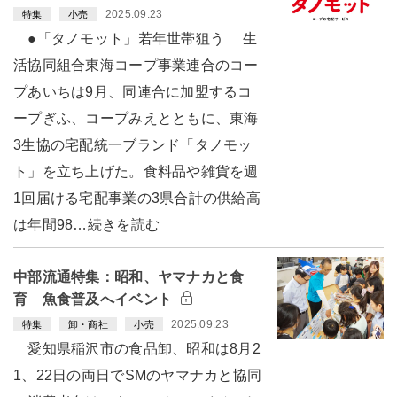
2025.09.23
特集
小売
●「タノモット」若年世帯狙う 生
活協同組合東海コープ事業連合のコー
プあいちは9月、同連合に加盟するコ
ープぎふ、コープみえとともに、東海
3生協の宅配統一ブランド「タノモッ
ト」を立ち上げた。食料品や雑貨を週
1回届ける宅配事業の3県合計の供給高
は年間98…続きを読む
中部流通特集：昭和、ヤマナカと食
育 魚食普及へイベント
2025.09.23
特集
卸・商社
小売
愛知県稲沢市の食品卸、昭和は8月2
1、22日の両日でSMのヤマナカと協同