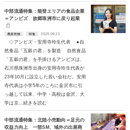
中部流通特集：能登エリアの食品企業
＝アンビズ 故郷珠洲市に戻り起業
2025.09.23
農産乾物
特集
◇アンビズ・安用寺玲生代表 ●自
然食品「五穀の君」を製造 自然食品
「五穀の君」を手掛けるアンビズは、
石川県珠洲市出身の安用寺玲生代表が
23年10月に設立した若い会社だ。安用
寺代表は小学5年のころに金沢市に引
っ越して以来、中学・高校は金沢、大
学は京…続きを読む
中部流通特集：北陸小売動向＝足元の
収益力向上 一部SM、域外の出展商