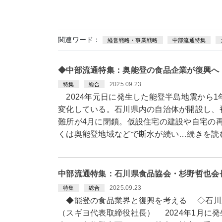
関連ワード：
経営戦略・事業戦略
中部流通特集
◆中部流通特集：奥能登の食品企業が復興へ
2025.09.23
特集
総合
2024年元日に発生した能登半島地震から1
変化している。石川県内の自治体が開設し、
難所が4月に閉鎖。仮設住宅の建設や自宅の
くは奥能登地域などで断水が続い…続きを読
中部流通特集：石川県食品協会・杉野哲也会
2025.09.23
特集
総合
◆能登の食品業界と復興を考える ◇石川
（スギヨ代表取締役社長） 2024年1月に