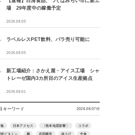
【速報】日清食品、つくばみらい市に新工
場 29年度中の稼働予定
2026.08.05
.
ラベルレスPET飲料、バラ売り可能に
2026.08.05
.
新工場紹介：さかえ屋・アイス工場 シャ
トレーゼ国内3カ所目のアイス生産拠点
2026.08.01
目キーワード
2026.08.07付
特集
日本アクセス
〔熊本地震影響〕
コラボ
理研ビタミン
麺
岩田醸造
値上げ
中食