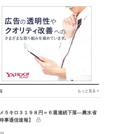
報
もっと見る >
メ５キロ３１９８円＝６週連続下落―農水省
時事通信速報】
:39