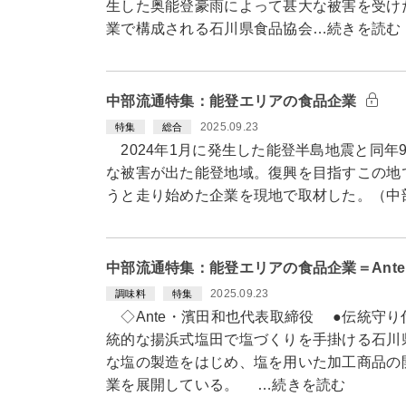
生した奥能登豪雨によって甚大な被害を受け
業で構成される石川県食品協会…続きを読む
中部流通特集：能登エリアの食品企業
2025.09.23
特集
総合
2024年1月に発生した能登半島地震と同年
な被害が出た能登地域。復興を目指すこの地
うと走り始めた企業を現地で取材した。（中
中部流通特集：能登エリアの食品企業＝Ant
2025.09.23
調味料
特集
◇Ante・濱田和也代表取締役 ●伝統守り
統的な揚浜式塩田で塩づくりを手掛ける石川県
な塩の製造をはじめ、塩を用いた加工商品の
業を展開している。 …続きを読む