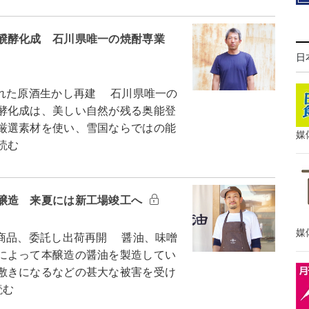
醗酵化成 石川県唯一の焼酎専業
日
れた原酒生かし再建 石川県唯一の
酵化成は、美しい自然が残る奥能登
厳選素材を使い、雪国ならではの能
媒
読む
醸造 来夏には新工場竣工へ
媒
商品、委託し出荷再開 醤油、味噌
によって本醸造の醤油を製造してい
敷きになるなどの甚大な被害を受け
読む