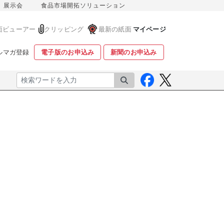
展示会
食品市場開拓ソリューション
面ビューアー
クリッピング
最新の紙面
マイページ
ルマガ登録
電子版のお申込み
新聞のお申込み
検索