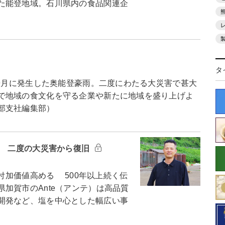
た能登地域。石川県内の食品関連企
タ
9月に発生した奥能登豪雨。二度にわたる大災害で甚大
で地域の食文化を守る企業や新たに地域を盛り上げよ
部支社編集部）
e 二度の大災害から復旧
付加価値高める 500年以上続く伝
加賀市のAnte（アンテ）は高品質
開発など、塩を中心とした幅広い事