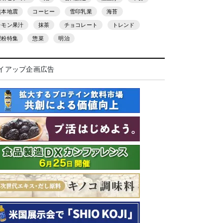
熊本地震
コーヒー
雪印乳業
海苔
レモン果汁
抹茶
チョコレート
トレンド
製粉特集
惣菜
明治
イアップ企画広告