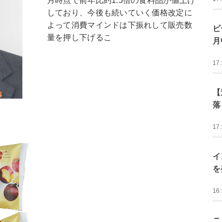
月時点で前年比約1.5倍の食料品が値上げ
しており、今後も続いていく価格改定に
よって消費マインドは下振れして販売数
ビ
量を押し下げるこ
月
17
【
落
17
イ
を
16
ニ