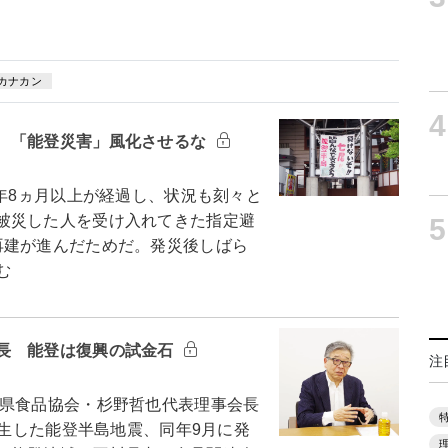
カナカン
4
 「能登災害」風化させるな
年8ヵ月以上が経過し、状況も刻々と
被災した人を受け入れてきた指定避
5
再建が進んだためだ。発災後しばら
む
長 能登は復興の試金石
注
県食品協会・杉野哲也代表理事会長
発生した能登半島地震、同年9月に発