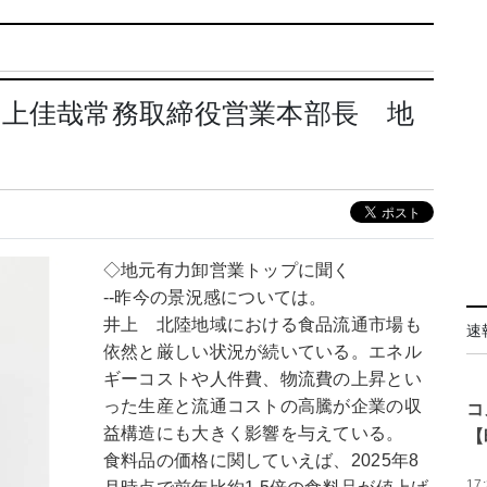
上佳哉常務取締役営業本部長 地
◇地元有力卸営業トップに聞く
--昨今の景況感については。
井上 北陸地域における食品流通市場も
速
依然と厳しい状況が続いている。エネル
ギーコストや人件費、物流費の上昇とい
った生産と流通コストの高騰が企業の収
コ
益構造にも大きく影響を与えている。
【
食料品の価格に関していえば、2025年8
17