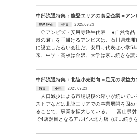
中部流通特集：能登エリアの食品企業＝アン
2025.09.23
農産乾物
特集
◇アンビズ・安用寺玲生代表 ●自然食品
穀の君」を手掛けるアンビズは、石川県珠洲市
に設立した若い会社だ。安用寺代表は小学5
来、中学・高校は金沢、大学は京…続きを読
中部流通特集：北陸小売動向＝足元の収益力
2025.09.23
特集
小売
人口減少による市場規模の縮小が続いている
ストアなどは北陸エリアでの事業展開を固め
ることで、事業を拡大している。 富山県射
で4店舗目となるアルビス北方店（岐…続き