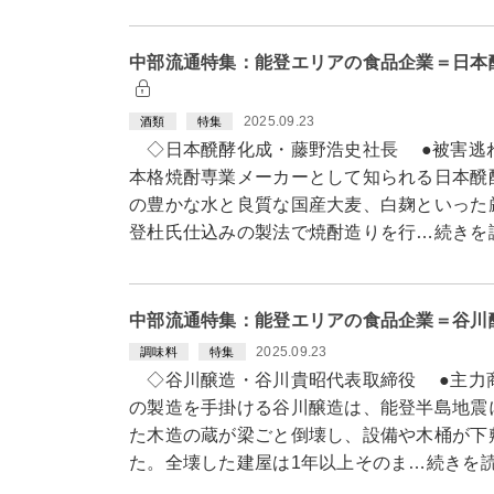
中部流通特集：能登エリアの食品企業＝日本
2025.09.23
酒類
特集
◇日本醗酵化成・藤野浩史社長 ●被害逃
本格焼酎専業メーカーとして知られる日本醗
の豊かな水と良質な国産大麦、白麹といった
登杜氏仕込みの製法で焼酎造りを行…続きを
中部流通特集：能登エリアの食品企業＝谷川
2025.09.23
調味料
特集
◇谷川醸造・谷川貴昭代表取締役 ●主力
の製造を手掛ける谷川醸造は、能登半島地震
た木造の蔵が梁ごと倒壊し、設備や木桶が下
た。全壊した建屋は1年以上そのま…続きを