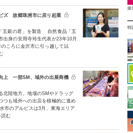
媒
ビズ 故郷珠洲市に戻り起業
特
「五穀の君」を製造 自然食品「五
出身の安用寺玲生代表が23年10月
年のころに金沢市に引っ越して以
む
向上 一部SM、域外の出展商機
北陸地方。地場のSMやドラッグ
つつも域外への出店を積極的に進め
水市のアルビスは3月、東海エリア
を読む