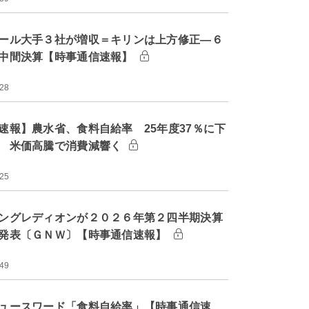
ール大手３社が増収＝キリンは上方修正―６
中間決算【時事通信速報】
:28
速報】農水省、食料自給率 25年度37％に下
 米価高騰で消費減響く
:25
ングレディオンが２０２６年第２四半期決算
発表〔ＧＮＷ〕【時事通信速報】
:49
ュースワード「食料自給率」【時事通信速