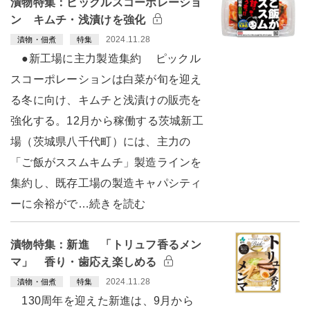
漬物特集：ピックルスコーポレーショ
ン キムチ・浅漬けを強化
2024.11.28
漬物・佃煮
特集
●新工場に主力製造集約 ピックル
スコーポレーションは白菜が旬を迎え
る冬に向け、キムチと浅漬けの販売を
強化する。12月から稼働する茨城新工
場（茨城県八千代町）には、主力の
「ご飯がススムキムチ」製造ラインを
集約し、既存工場の製造キャパシティ
ーに余裕がで…続きを読む
漬物特集：新進 「トリュフ香るメン
マ」 香り・歯応え楽しめる
2024.11.28
漬物・佃煮
特集
130周年を迎えた新進は、9月から