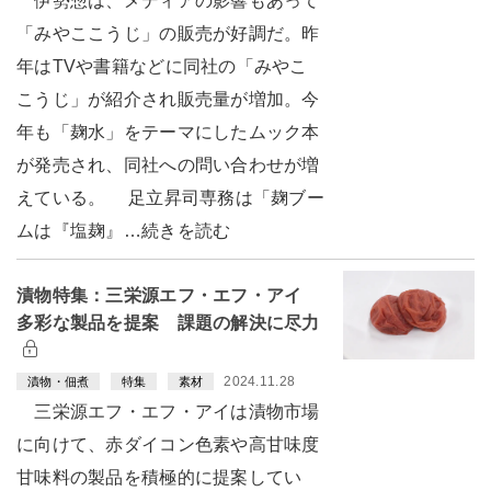
伊勢惣は、メディアの影響もあって
「みやここうじ」の販売が好調だ。昨
年はTVや書籍などに同社の「みやこ
こうじ」が紹介され販売量が増加。今
年も「麹水」をテーマにしたムック本
が発売され、同社への問い合わせが増
えている。 足立昇司専務は「麹ブー
ムは『塩麹』…続きを読む
漬物特集：三栄源エフ・エフ・アイ
多彩な製品を提案 課題の解決に尽力
2024.11.28
漬物・佃煮
特集
素材
三栄源エフ・エフ・アイは漬物市場
に向けて、赤ダイコン色素や高甘味度
甘味料の製品を積極的に提案してい