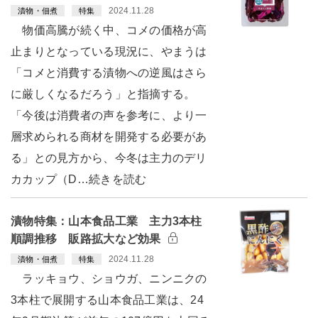
2024.11.28
漬物・佃煮
特集
物価高騰が続く中、コメの価格が高
止まりとなっている現況に、やまうは
「コメと消費する漬物への逆風はさら
に厳しくなるだろう」と指摘する。
「今後は消費者の声を参考に、より一
層求められる商材を開発する必要があ
る」との見方から、今冬は主力のデリ
カカップ（D…続きを読む
漬物特集：山本食品工業 主力3本柱
順調推移 販路拡大など効果
2024.11.28
漬物・佃煮
特集
ラッキョウ、ショウガ、ニンニクの
3本柱で展開する山本食品工業は、24