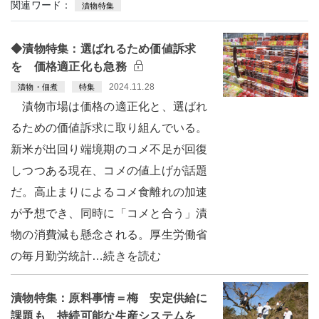
関連ワード：
漬物特集
◆漬物特集：選ばれるため価値訴求
を 価格適正化も急務
2024.11.28
漬物・佃煮
特集
漬物市場は価格の適正化と、選ばれ
るための価値訴求に取り組んでいる。
新米が出回り端境期のコメ不足が回復
しつつある現在、コメの値上げが話題
だ。高止まりによるコメ食離れの加速
が予想でき、同時に「コメと合う」漬
物の消費減も懸念される。厚生労働省
の毎月勤労統計…続きを読む
漬物特集：原料事情＝梅 安定供給に
課題も 持続可能な生産システムを