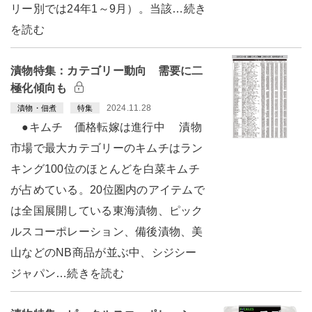
リー別では24年1～9月）。当該…続き
を読む
漬物特集：カテゴリー動向 需要に二
極化傾向も
2024.11.28
漬物・佃煮
特集
●キムチ 価格転嫁は進行中 漬物
市場で最大カテゴリーのキムチはラン
キング100位のほとんどを白菜キムチ
が占めている。20位圏内のアイテムで
は全国展開している東海漬物、ピック
ルスコーポレーション、備後漬物、美
山などのNB商品が並ぶ中、シジシー
ジャパン…続きを読む