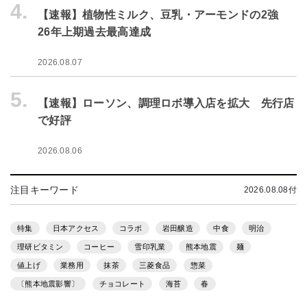
4.
【速報】植物性ミルク、豆乳・アーモンドの2強
26年上期過去最高達成
2026.08.07
5.
【速報】ローソン、調理ロボ導入店を拡大 先行店
で好評
2026.08.06
注目キーワード
2026.08.08付
特集
日本アクセス
コラボ
岩田醸造
中食
明治
理研ビタミン
コーヒー
雪印乳業
熊本地震
麺
値上げ
業務用
抹茶
三菱食品
惣菜
〔熊本地震影響〕
チョコレート
海苔
春