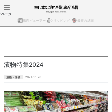
イページ
紙面ビューアー
クリッピング
最新の紙面
漬物特集2024
2024.11.28
漬物・佃煮