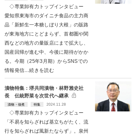
◇専業卸有力トップインタビュー
愛知県東海市のダイニチ食品の主力商
品「新鮮生一本糖しぼり大根」の販路
が東海地方にとどまらず、首都圏や関
西などの地方の量販店にまで拡大し、
国産回帰が進む中、今後に期待がかか
る。今期（25年3月期）からSNSでの
情報発信…続きを読む
漬物特集：堺共同漬物・林野雅史社
長 伝統野菜を次世代へ継承
2024.11.28
漬物・佃煮
特集
◇専業卸有力トップインタビュー
「不易を知らざれば基立ちがたく、流
行を知らざれば風新たならず」。泉州