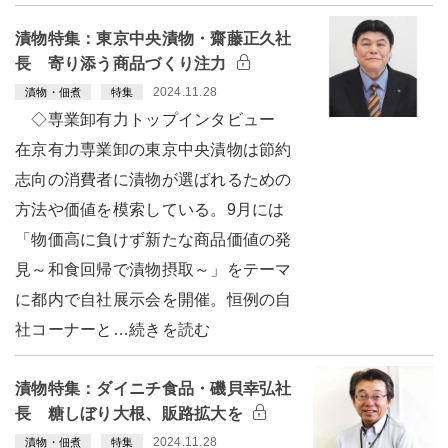
漬物特集：東京中央漬物・齋藤正久社
長 寄り添う商品づくり注力
2024.11.28
漬物・佃煮
特集
◇専業卸有力トップインタビュー
在京有力専業卸の東京中央漬物は節約
志向の消費者に漬物が選ばれるための
方法や価値を模索している。9月には
「物価高に負けず新たな商品価値の発
見～和食回帰で漬物摂取～」をテーマ
に都内で自社展示会を開催。恒例の自
社コーナーと…続きを読む
漬物特集：ダイニチ食品・磯貝幸弘社
長 糖しぼり大根、販路拡大を
2024.11.28
漬物・佃煮
特集