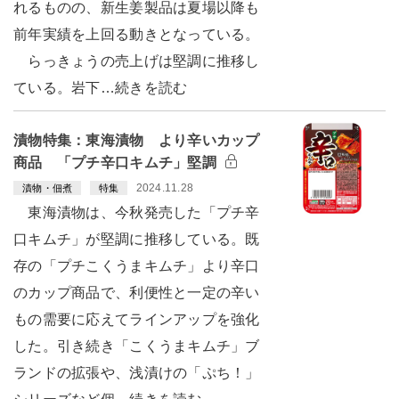
れるものの、新生姜製品は夏場以降も
前年実績を上回る動きとなっている。
らっきょうの売上げは堅調に推移し
ている。岩下…続きを読む
漬物特集：東海漬物 より辛いカップ
商品 「プチ辛口キムチ」堅調
2024.11.28
漬物・佃煮
特集
東海漬物は、今秋発売した「プチ辛
口キムチ」が堅調に推移している。既
存の「プチこくうまキムチ」より辛口
のカップ商品で、利便性と一定の辛い
もの需要に応えてラインアップを強化
した。引き続き「こくうまキムチ」ブ
ランドの拡張や、浅漬けの「ぷち！」