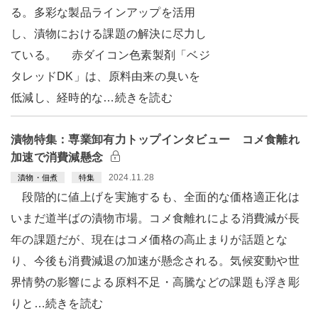
る。多彩な製品ラインアップを活用
し、漬物における課題の解決に尽力し
ている。 赤ダイコン色素製剤「ベジ
タレッドDK」は、原料由来の臭いを
低減し、経時的な…続きを読む
漬物特集：専業卸有力トップインタビュー コメ食離れ
加速で消費減懸念
2024.11.28
漬物・佃煮
特集
段階的に値上げを実施するも、全面的な価格適正化は
いまだ道半ばの漬物市場。コメ食離れによる消費減が長
年の課題だが、現在はコメ価格の高止まりが話題とな
り、今後も消費減退の加速が懸念される。気候変動や世
界情勢の影響による原料不足・高騰などの課題も浮き彫
りと…続きを読む