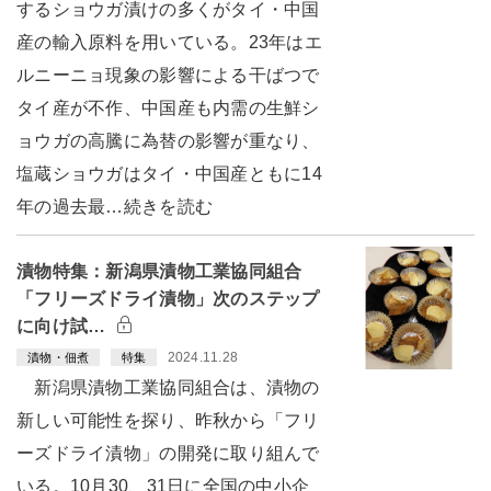
するショウガ漬けの多くがタイ・中国
産の輸入原料を用いている。23年はエ
ルニーニョ現象の影響による干ばつで
タイ産が不作、中国産も内需の生鮮シ
ョウガの高騰に為替の影響が重なり、
塩蔵ショウガはタイ・中国産ともに14
年の過去最…続きを読む
漬物特集：新潟県漬物工業協同組合
「フリーズドライ漬物」次のステップ
に向け試…
2024.11.28
漬物・佃煮
特集
新潟県漬物工業協同組合は、漬物の
新しい可能性を探り、昨秋から「フリ
ーズドライ漬物」の開発に取り組んで
いる。10月30、31日に全国の中小企