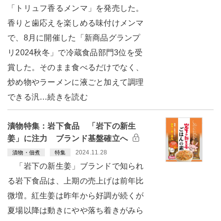
「トリュフ香るメンマ」を発売した。
香りと歯応えを楽しめる味付けメンマ
で、8月に開催した「新商品グランプ
リ2024秋冬」で冷蔵食品部門3位を受
賞した。そのまま食べるだけでなく、
炒め物やラーメンに液ごと加えて調理
できる汎…続きを読む
漬物特集：岩下食品 「岩下の新生
姜」に注力 ブランド基盤確立へ
2024.11.28
漬物・佃煮
特集
「岩下の新生姜」ブランドで知られ
る岩下食品は、上期の売上げは前年比
微増。紅生姜は昨年から好調が続くが
夏場以降は動きにやや落ち着きがみら