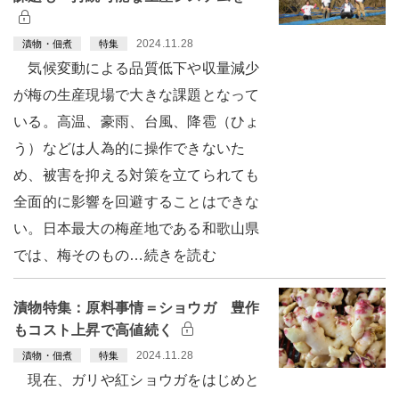
2024.11.28
漬物・佃煮
特集
気候変動による品質低下や収量減少
が梅の生産現場で大きな課題となって
いる。高温、豪雨、台風、降雹（ひょ
う）などは人為的に操作できないた
め、被害を抑える対策を立てられても
全面的に影響を回避することはできな
い。日本最大の梅産地である和歌山県
では、梅そのもの…続きを読む
漬物特集：原料事情＝ショウガ 豊作
もコスト上昇で高値続く
2024.11.28
漬物・佃煮
特集
現在、ガリや紅ショウガをはじめと