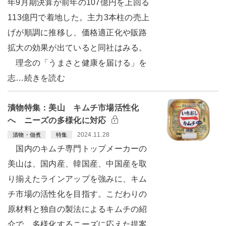
年9月期決算が前年の107億円を上回る
113億円で着地した。主力3本柱の売上
げが順調に推移し、価格適正化や販路
拡大の効果が出ていると同社はみる。
理念の「うまさと健康を届ける」を
志…続きを読む
漬物特集：美山 キムチ市場活性化
へ ニーズの多様化に対応
2024.11.28
漬物・佃煮
特集
国内のキムチ専門トップメーカーの
美山は、国内産、韓国産、中国産を取
り揃えたラインアップを強みに、キム
チ市場の活性化を目指す。こだわりの
原材料と独自の製法によるキムチの紹
介で、多様化するニーズに応えた提案