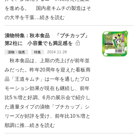
を進める。 国内産キムチの製造はそ
の大半を千葉…続きを読む
漬物特集：秋本食品 「プチカップ」
第2柱に 小容量でも満足感を
2024.11.28
漬物・佃煮
特集
秋本食品は、上期の売上げが前年並
みだった。昨年20周年を迎えた看板商
品「王道キムチ」は一年を通したプロ
モーション効果が現在も継続し、前年
比5％増と好調。6月の展示会で紹介し
た適量タイプの漬物「プチカップ」シ
リーズが好評を受け、前年比10％増と
順調に推…続きを読む