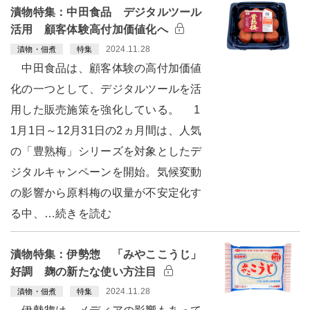
漬物特集：中田食品 デジタルツール
活用 顧客体験高付加価値化へ
2024.11.28
漬物・佃煮
特集
中田食品は、顧客体験の高付加価値
化の一つとして、デジタルツールを活
用した販売施策を強化している。 1
1月1日～12月31日の2ヵ月間は、人気
の「豊熟梅」シリーズを対象としたデ
ジタルキャンペーンを開始。気候変動
の影響から原料梅の収量が不安定化す
る中、…続きを読む
漬物特集：伊勢惣 「みやここうじ」
好調 麹の新たな使い方注目
2024.11.28
漬物・佃煮
特集