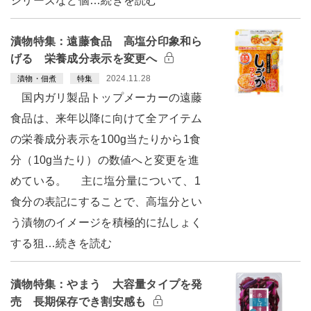
シリーズなど個…続きを読む
漬物特集：遠藤食品 高塩分印象和ら
げる 栄養成分表示を変更へ
2024.11.28
漬物・佃煮
特集
国内ガリ製品トップメーカーの遠藤
食品は、来年以降に向けて全アイテム
の栄養成分表示を100g当たりから1食
分（10g当たり）の数値へと変更を進
めている。 主に塩分量について、1
食分の表記にすることで、高塩分とい
う漬物のイメージを積極的に払しょく
する狙…続きを読む
漬物特集：やまう 大容量タイプを発
売 長期保存でき割安感も