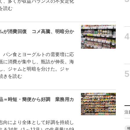
く、多くが収益バランスの不安定化
を読む
ムが消費回復 コメ高騰、明暗分か
4
、パン食とヨーグルトの需要増に応
瓶に消費が集中し、瓶詰が伸長。海
し、ジャムと明暗を分けた。ジャ
5
続きを読む
品＝時短・簡便から好調 業務用カ
注
志向により全体として好調を持続し
24年（1～12月）の生産量は49