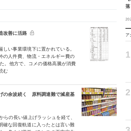
落
20
造改善に活路
ア
厳しい事業環境下に置かれている。
1
外の人件費、物流・エネルギー費の
いた。他方で、コメの価格高騰が消費
読む
2
げの余波続く 原料調達難で減産基
からの長い値上げラッシュを経て、
明確な回復軌道に入ったとは言い難
3