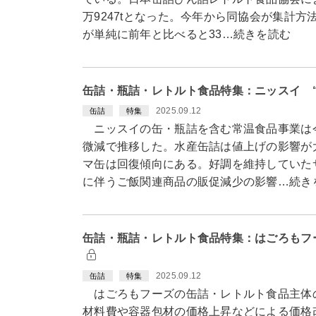
万9247tとなった。今年から同協会が集計
が単純に前年と比べると33…続きを読む
缶詰・瓶詰・レトルト食品特集：ニッスイ 
2025.09.12
缶詰
特集
ニッスイの缶・瓶詰を含む常温食品事業は今
微減で推移した。水産缶詰は値上げの影響が
マ缶は回復傾向にある。好調を維持していた
に伴うご飯関連商品の販促減少の影響…続き
缶詰・瓶詰・レトルト食品特集：はごろもフ
2025.09.12
缶詰
特集
はごろもフーズの缶詰・レトルト食品主体の
材料費や容器包材の価格上昇などによる価格