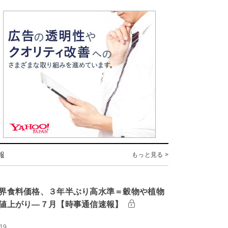
報
もっと見る >
界食料価格、３年半ぶり高水準＝穀物や植物
値上がり―７月【時事通信速報】
:19