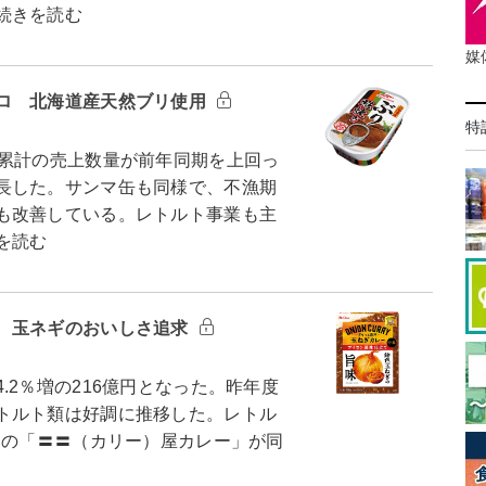
続きを読む
媒
ロ 北海道産天然ブリ使用
特
累計の売上数量が前年同期を上回っ
長した。サンマ缶も同様で、不漁期
も改善している。レトルト事業も主
を読む
 玉ネギのおいしさ追求
2％増の216億円となった。昨年度
トルト類は好調に推移した。レトル
力の「〓〓（カリー）屋カレー」が同