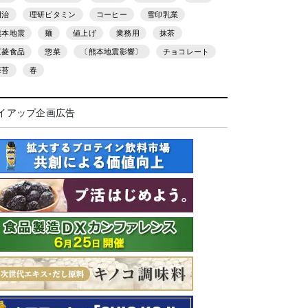
明治
理研ビタミン
コーヒー
雪印乳業
熊本地震
麺
値上げ
業務用
抹茶
三菱食品
惣菜
〔熊本地震影響〕
チョコレート
海苔
春
イアップ企画広告