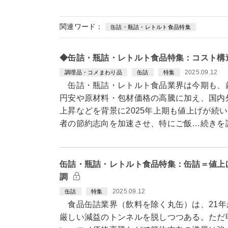
関連ワード：
缶詰・瓶詰・レトルト食品特集
◆缶詰・瓶詰・レトルト食品特集：コスト構
2025.09.12
調理品・コメまわり品
缶詰
特集
缶詰・瓶詰・レトルト食品業界は今期も、
円安や原材料・包材価格の高騰に加え、国内
上昇などを背景に2025年上期も値上げが続
者の節約志向を加速させ、特にご飯…続きを
缶詰・瓶詰・レトルト食品特集：缶詰＝値上
調
2025.09.12
缶詰
特集
食品缶詰業界（飲料を除く丸缶）は、21年
厳しい減益のトンネルを脱しつつある。ただ