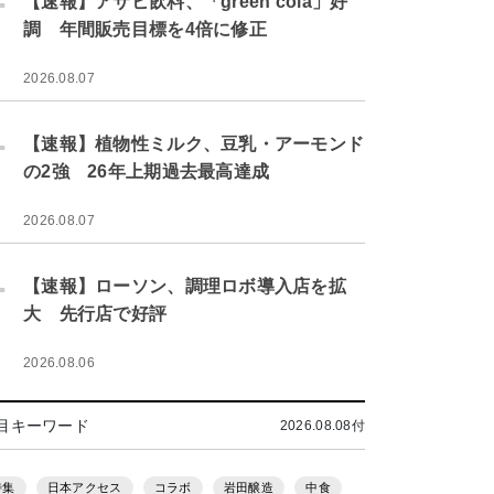
【速報】アサヒ飲料、「green cola」好
調 年間販売目標を4倍に修正
2026.08.07
.
【速報】植物性ミルク、豆乳・アーモンド
の2強 26年上期過去最高達成
2026.08.07
.
【速報】ローソン、調理ロボ導入店を拡
大 先行店で好評
2026.08.06
目キーワード
2026.08.08付
特集
日本アクセス
コラボ
岩田醸造
中食