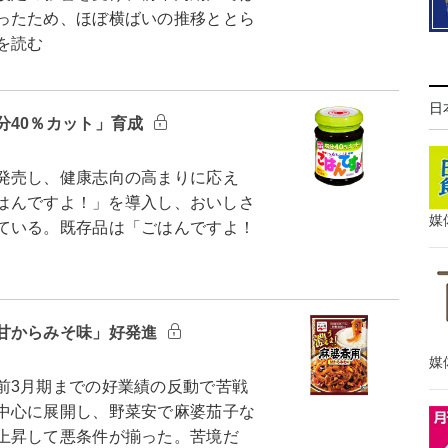
ったため、ほぼ横ばいの推移ととら
を読む
日
分40％カット」育成
発売し、健康志向の高まりに応え
ごはんですよ！」を導入し、おいしさ
媒
ている。既存品は「ごはんですよ！
甘からみそ味」好発進
媒
3月期までの好業績の反動で苦戦
中心に展開し、野菜安で麻婆茄子な
上昇して悪条件が揃った。苦境だ