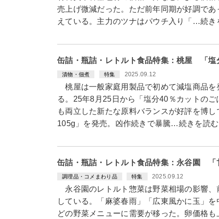
売上げ微減だった。ただ前年同期が好調であ
えている。主力のツナはパウチ入り「…続き
缶詰・瓶詰・レトルト食品特集：桃屋 「塩
2025.09.12
漬物・佃煮
特集
桃屋は一般家庭用製品で初めて減塩商品を
る。25年8月25日から「塩分40％カットの
も両立した新たな原料バランスが好評を博し
105g」を発売。凶作続きで暴騰…続きを読む
缶詰・瓶詰・レトルト食品特集：永谷園 「
2025.09.12
調理品・コメまわり品
特集
永谷園のレトルト惣菜は野菜相場の影響、前
している。「麻婆春雨」「広東風かに玉」を
どの野菜メニューに需要が移った。卵価格も