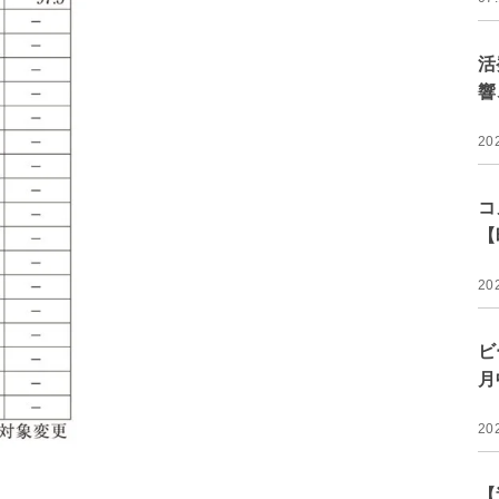
活
響
20
コ
【
20
ビ
月
20
【