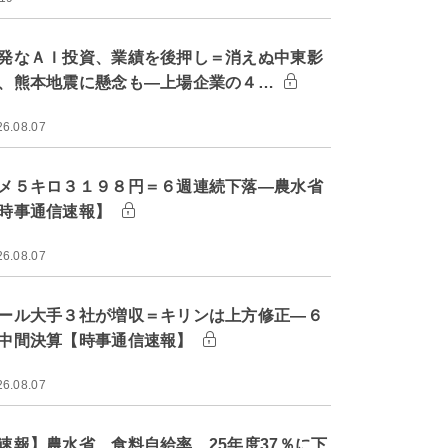
発なＡＩ投資、業績を後押し＝消えぬ中東影
、熊本地震に懸念も―上場企業の４…
26.08.07
メ５キロ３１９８円＝６週連続下落―農水省
時事通信速報】
26.08.07
ール大手３社が増収＝キリンは上方修正―６
中間決算【時事通信速報】
26.08.07
速報】農水省、食料自給率 25年度37％に下