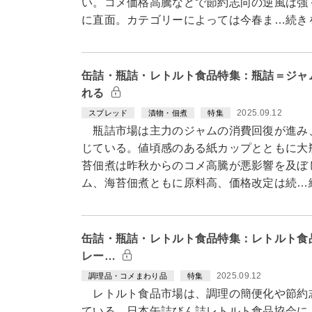
い。コメ価格高騰などで節約志向の逆風は強
に直面。カテゴリーによっては今春ま…続き
缶詰・瓶詰・レトルト食品特集：瓶詰＝ジャ
れる
2025.09.12
スプレッド
漬物・佃煮
特集
瓶詰市場は主力のジャムの消費回復が進み
じている。値頃感のある紙カップとともに大
苔佃煮は昨秋からのコメ高騰が悪影響を及ぼ
ム、海苔佃煮ともに原料高、価格改定は続…
缶詰・瓶詰・レトルト食品特集：レトルト食
レー…
2025.09.12
調理品・コメまわり品
特集
レトルト食品市場は、調理の簡便化や節約
ている。日本缶詰びん詰レトルト食品協会による