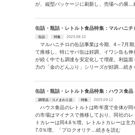
が、縦型パッケージに刷新し、売場への展…
缶詰・瓶詰・レトルト食品特集：マルハニチ
2025.09.12
缶詰
特集
マルハニチロの缶詰事業は今期、4～7月期
て推移し、特にサバ缶は好調、イワシ缶も伸
が続く中でも調達を安定化して増産。利益面
力の「金のどんぶり」シリーズが好調…続き
缶詰・瓶詰・レトルト食品特集：ハウス食品
2025.09.12
調理品・コメまわり品
特集
ハウス食品のレトルトは昨年度で全体が同4.
の市場はマイナスで推移しており、同社のレ
トカレーは同4.6％増。レトルトカレーは主
7.0％増、「プロクオリテ…続きを読む