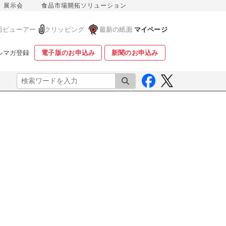
展示会
食品市場開拓ソリューション
面ビューアー
クリッピング
最新の紙面
マイページ
ルマガ登録
電子版のお申込み
新聞のお申込み
検索