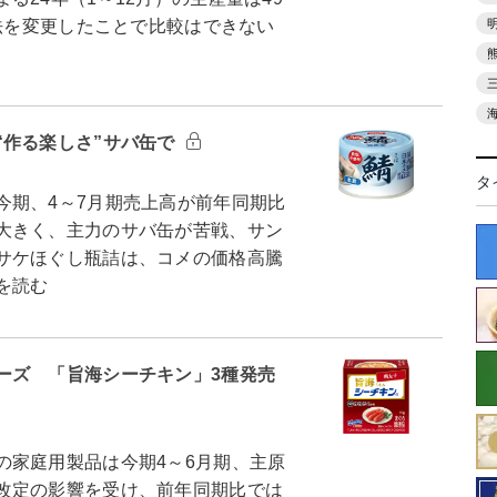
方法を変更したことで比較はできない
“作る楽しさ”サバ缶で
タ
期、4～7月期売上高が前年同期比
大きく、主力のサバ缶が苦戦、サン
サケほぐし瓶詰は、コメの価格高騰
を読む
ーズ 「旨海シーチキン」3種発売
家庭用製品は今期4～6月期、主原
改定の影響を受け、前年同期比では