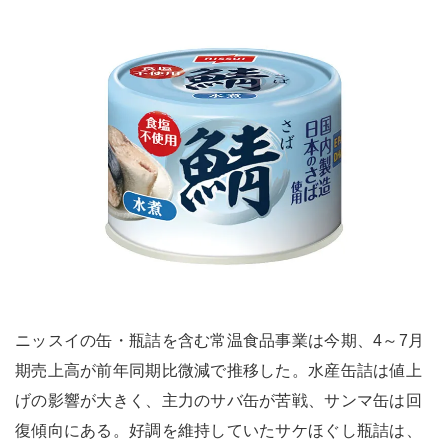
ニッスイの缶・瓶詰を含む常温食品事業は今期、4～7月
期売上高が前年同期比微減で推移した。水産缶詰は値上
げの影響が大きく、主力のサバ缶が苦戦、サンマ缶は回
復傾向にある。好調を維持していたサケほぐし瓶詰は、