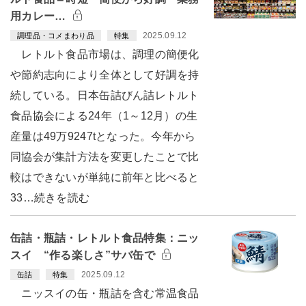
用カレー…
2025.09.12
調理品・コメまわり品
特集
レトルト食品市場は、調理の簡便化
や節約志向により全体として好調を持
続している。日本缶詰びん詰レトルト
食品協会による24年（1～12月）の生
産量は49万9247tとなった。今年から
同協会が集計方法を変更したことで比
較はできないが単純に前年と比べると
33…続きを読む
缶詰・瓶詰・レトルト食品特集：ニッ
スイ “作る楽しさ”サバ缶で
2025.09.12
缶詰
特集
ニッスイの缶・瓶詰を含む常温食品