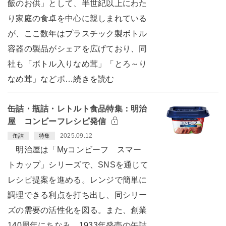
飯のお供」として、半世紀以上にわた
り家庭の食卓を中心に親しまれている
が、ここ数年はプラスチック製ボトル
容器の製品がシェアを広げており、同
社も「ボトル入りなめ茸」「とろ～り
なめ茸」などボ…続きを読む
缶詰・瓶詰・レトルト食品特集：明治
屋 コンビーフレシピ発信
2025.09.12
缶詰
特集
明治屋は「Myコンビーフ スマー
トカップ」シリーズで、SNSを通じて
レシピ提案を進める。レンジで簡単に
調理できる利点を打ち出し、同シリー
ズの需要の活性化を図る。また、創業
140周年にちなみ、1933年発売の缶詰