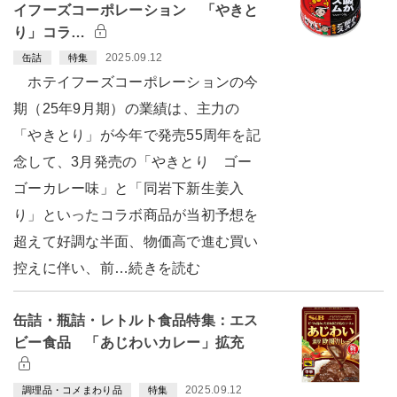
イフーズコーポレーション 「やきと
り」コラ…
2025.09.12
缶詰
特集
ホテイフーズコーポレーションの今
期（25年9月期）の業績は、主力の
「やきとり」が今年で発売55周年を記
念して、3月発売の「やきとり ゴー
ゴーカレー味」と「同岩下新生姜入
り」といったコラボ商品が当初予想を
超えて好調な半面、物価高で進む買い
控えに伴い、前…続きを読む
缶詰・瓶詰・レトルト食品特集：エス
ビー食品 「あじわいカレー」拡充
2025.09.12
調理品・コメまわり品
特集