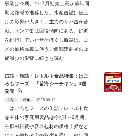
事業は今期、4～7月期売上高が前年同
期比微減で推移した。水産缶詰は値上
げの影響が大きく、主力のサバ缶が苦
戦、サンマ缶は回復傾向にある。好調
を維持していたサケほぐし瓶詰は、コ
メの価格高騰に伴うご飯関連商品の販
促減少の影響…続きを読む
缶詰・瓶詰・レトルト食品特集：はご
ろもフーズ 「旨海シーチキン」3種
発売
2025.09.12
缶詰
特集
はごろもフーズの缶詰・レトルト食
品主体の家庭用製品は今期4～6月期、
主原材料費や容器包材の価格上昇など
による価格改定の影響を受け、前年同