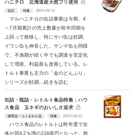
ハニチロ 北海道産天然ブリ使用
2025.09.12
缶詰
特集
マルハニチロの缶詰事業は今期、4
～7月期累計の売上数量が前年同期を
上回って推移し、特にサバ缶は好調、
イワシ缶も伸長した。サンマ缶も同様
で、不漁期が続く中でも調達を安定化
して増産。利益面も改善している。レ
トルト事業も主力の「金のどんぶり」
シリーズが好調…続きを読む
缶詰・瓶詰・レトルト食品特集：ハウ
ス食品 玉ネギのおいしさ追求
2025.09.12
調理品・コメまわり品
特集
ハウス食品のレトルトは昨年度で全
体が同4.2％増の216億円となった。昨