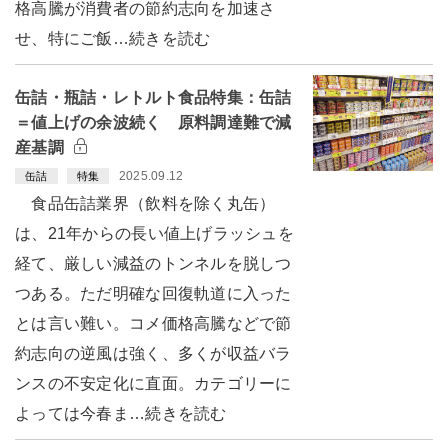
格高騰が消費者の節約志向を加速さ
せ、特にご飯…続きを読む
缶詰・瓶詰・レトルト食品特集：缶詰
＝値上げの余波続く 原料調達難で減
産基調
2025.09.12
缶詰
特集
食品缶詰業界（飲料を除く丸缶）
は、21年からの長い値上げラッシュを
経て、厳しい減益のトンネルを脱しつ
つある。ただ明確な回復軌道に入った
とは言い難い。コメ価格高騰などで節
約志向の逆風は強く、多くが収益バラ
ンスの不安定化に直面。カテゴリーに
よっては今春ま…続きを読む