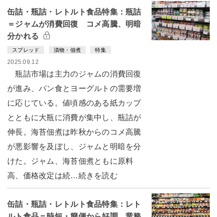
缶詰・瓶詰・レトルト食品特集：瓶詰
＝ジャムが消費回復 コメ高騰、明暗
分かれる
スプレッド
漬物・佃煮
特集
2025.09.12
瓶詰市場は主力のジャムの消費回復
が進み、パン食とヨーグルトの需要増
に応じている。値頃感のある紙カップ
とともに大瓶に消費が集中し、瓶詰が
伸長。海苔佃煮は昨秋からのコメ高騰
が悪影響を及ぼし、ジャムと明暗を分
けた。ジャム、海苔佃煮ともに原料
高、価格改定は続…続きを読む
缶詰・瓶詰・レトルト食品特集：レト
ルト食品＝時短・簡便から好調 業務