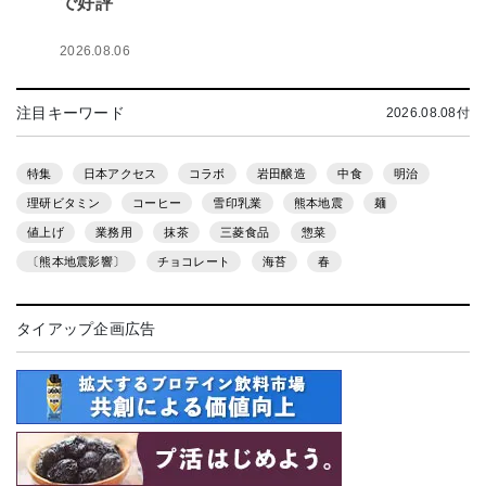
で好評
2026.08.06
注目キーワード
2026.08.08付
特集
日本アクセス
コラボ
岩田醸造
中食
明治
理研ビタミン
コーヒー
雪印乳業
熊本地震
麺
値上げ
業務用
抹茶
三菱食品
惣菜
〔熊本地震影響〕
チョコレート
海苔
春
タイアップ企画広告