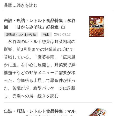
暴騰…続きを読む
缶詰・瓶詰・レトルト食品特集：永谷
園 「甘からみそ味」好発進
2025.09.12
調理品・コメまわり品
特集
永谷園のレトルト惣菜は野菜相場の
影響、前3月期までの好業績の反動で
苦戦している。「麻婆春雨」「広東風
かに玉」を中心に展開し、野菜安で麻
婆茄子などの野菜メニューに需要が移
った。卵価格も上昇して悪条件が揃っ
た。苦境だが、縦型パッケージに刷新
し、売場への展…続きを読む
缶詰・瓶詰・レトルト食品特集：マル