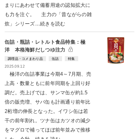
まりにあわせて備蓄用途の認知拡大に
も力を注ぐ。 主力の「昔ながらの雑
炊」シリーズ…続きを読む
缶詰・瓶詰・レトルト食品特集：極
洋 本格海鮮だしつゆ注力
調理品・コメまわり品
缶詰
特集
2025.09.12
極洋の缶詰事業は今期4～7月期、売
上高・数量ともに前年同期を上回り好
調だ。売上げでは、サンマ缶が約1.5
倍の販売増、サバ缶も計画通り前年比
2桁増の伸長となった。イワシ缶は若
干の前年割れ。ツナ缶はカツオの減少
をマグロで補ってほぼ前年並みで推移